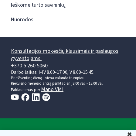
Ieškome turto savininkų
Nuorodos
Konsultacijos mokesčių klausimais ir paslaugos
gyventojams:
+370 5 260 5060
Darbo laikas: I-IV 8.00-17.00, V 8.00-15.45.
Prieššventinę dieną - viena valanda trumpiau.
Kiekvieno mėnesio antrą penktadienį 8.00 val. - 12.00 val.
Mano VMI
Paklausimas per
Valstybinė mokesčių inspekcija prie Lietuvos
U