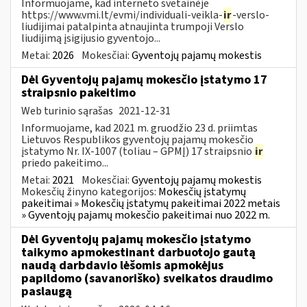
Informuojame, kad interneto svetainėje
https://www.vmi.lt/evmi/individuali-veikla-
ir
-verslo-
liudijimai patalpinta atnaujinta trumpoji Verslo
liudijimą įsigijusio gyventojo...
Metai:
2026
Mokesčiai:
Gyventojų pajamų mokestis
Dėl Gyventojų pajamų mokesčio įstatymo 17
straipsnio pakeitimo
Web turinio sąrašas
2021-12-31
Informuojame, kad 2021 m. gruodžio 23 d. priimtas
Lietuvos Respublikos gyventojų pajamų mokesčio
įstatymo Nr. IX-1007 (toliau – GPMĮ) 17 straipsnio
ir
priedo pakeitimo...
Metai:
2021
Mokesčiai:
Gyventojų pajamų mokestis
Mokesčių žinyno kategorijos:
Mokesčių įstatymų
pakeitimai » Mokesčių įstatymų pakeitimai 2022 metais
» Gyventojų pajamų mokesčio pakeitimai nuo 2022 m.
Dėl Gyventojų pajamų mokesčio įstatymo
taikymo apmokestinant darbuotojo gautą
naudą darbdavio lėšomis apmokėjus
papildomo (savanoriško) sveikatos draudimo
paslaugą