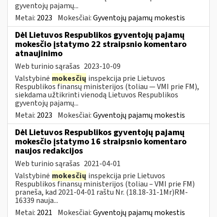
gyventojų pajamų...
Metai:
2023
Mokesčiai:
Gyventojų pajamų mokestis
Dėl Lietuvos Respublikos gyventojų pajamų
mokesčio įstatymo 22 straipsnio komentaro
atnaujinimo
Web turinio sąrašas
2023-10-09
Valstybinė
mokesčių
inspekcija prie Lietuvos
Respublikos finansų ministerijos (toliau — VMI prie FM),
siekdama užtikrinti vienodą Lietuvos Respublikos
gyventojų pajamų...
Metai:
2023
Mokesčiai:
Gyventojų pajamų mokestis
Dėl Lietuvos Respublikos gyventojų pajamų
mokesčio įstatymo 16 straipsnio komentaro
naujos redakcijos
Web turinio sąrašas
2021-04-01
Valstybinė
mokesčių
inspekcija prie Lietuvos
Respublikos finansų ministerijos (toliau – VMI prie FM)
praneša, kad 2021-04-01 raštu Nr. (18.18-31-1Mr)RM-
16339 nauja...
Metai:
2021
Mokesčiai:
Gyventojų pajamų mokestis