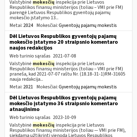
Valstybinė
mokesčių
inspekcija prie Lietuvos
Respublikos finansų ministerijos (toliau – VMI prie FM)
parengė Lietuvos Respublikos gyventojų pajamų
mokesčio įstatymo 13...
Metai:
2024
Mokesčiai:
Gyventojų pajamų mokestis
Dėl Lietuvos Respublikos gyventojų pajamų
mokesčio įstatymo 20 straipsnio komentaro
naujos redakcijos
Web turinio sąrašas
2021-07-08
Valstybinė
mokesčių
inspekcija prie Lietuvos
Respublikos finansų ministerijos (toliau – VMI prie FM)
praneša, kad 2021-07-07 raštu Nr. (18.18-31-1)RM-31605
nauja redakcija...
Metai:
2021
Mokesčiai:
Gyventojų pajamų mokestis
Dėl Lietuvos Respublikos gyventojų pajamų
mokesčio įstatymo 36 straipsnio komentaro
atnaujinimo
Web turinio sąrašas
2023-10-09
Valstybinė
mokesčių
inspekcija prie Lietuvos
Respublikos finansų ministerijos (toliau — VMI prie FM),
siekdama užtikrinti vienodą Lietuvos Respublikos