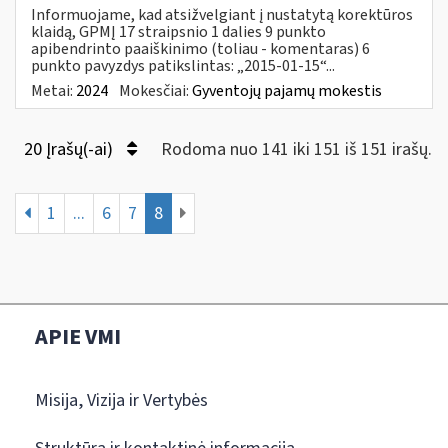
Informuojame, kad atsižvelgiant į nustatytą korektūros
klaidą, GPMĮ 17 straipsnio 1 dalies 9 punkto
apibendrinto paaiškinimo (toliau - komentaras) 6
punkto pavyzdys patikslintas: „2015-01-15“...
Metai:
2024
Mokesčiai:
Gyventojų pajamų mokestis
20 Įrašų(-ai)
Rodoma nuo 141 iki 151 iš 151 irašų.
1
...
6
7
8
APIE VMI
Misija, Vizija ir Vertybės