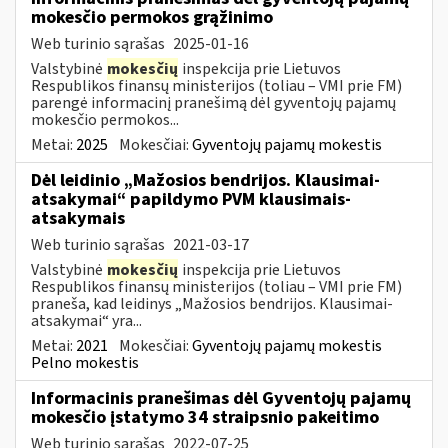
mokesčio permokos grąžinimo
Web turinio sąrašas
2025-01-16
Valstybinė
mokesčių
inspekcija prie Lietuvos
Respublikos finansų ministerijos (toliau – VMI prie FM)
parengė informacinį pranešimą dėl gyventojų pajamų
mokesčio permokos...
Metai:
2025
Mokesčiai:
Gyventojų pajamų mokestis
Dėl leidinio „Mažosios bendrijos. Klausimai-
atsakymai“ papildymo PVM klausimais-
atsakymais
Web turinio sąrašas
2021-03-17
Valstybinė
mokesčių
inspekcija prie Lietuvos
Respublikos finansų ministerijos (toliau – VMI prie FM)
praneša, kad leidinys „Mažosios bendrijos. Klausimai-
atsakymai“ yra...
Metai:
2021
Mokesčiai:
Gyventojų pajamų mokestis
Pelno mokestis
Informacinis pranešimas dėl Gyventojų pajamų
mokesčio įstatymo 34 straipsnio pakeitimo
Web turinio sąrašas
2022-07-25