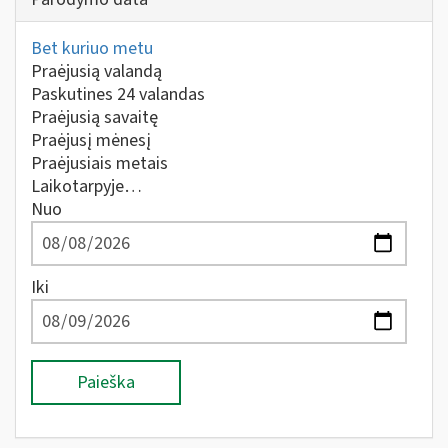
Bet kuriuo metu
Praėjusią valandą
Paskutines 24 valandas
Praėjusią savaitę
Praėjusį mėnesį
Praėjusiais metais
Laikotarpyje…
Nuo
Iki
Paieška