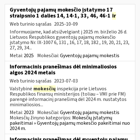
Gyventojų pajamų mokesčio įstatymo 17
straipsnio 1 dalies 14, 14-1, 33, 46, 46-1
ir
Web turinio sąrašas
2025-10-09
Informuojame, kad atsižvelgiant į 2025 m. birželio 26 d.
Lietuvos Respublikos gyventojų pajamų mokesčio
įstatymo Nr. IX-1007 6, 131 , 16, 17, 18, 182 , 19, 20, 21, 23,
27, 29, 34...
Metai:
2025
Mokesčiai:
Gyventojų pajamų mokestis
Informacinis pranešimas dėl minimaliosios
algos 2024 metais
Web turinio sąrašas
2023-07-03
Valstybinė
mokesčių
inspekcija prie Lietuvos
Respublikos finansų ministerijos (toliau – VMI prie FM)
parengė informacinį pranešimą dėl 2024 m. nustatytos
minimaliosios...
Metai:
2023
Mokesčiai:
Gyventojų pajamų mokestis
Mokesčių žinyno kategorijos:
Mokesčių įstatymų
pakeitimai » Gyventojų pajamų mokesčio pakeitimai nuo
2024 m.
Informacinis pranešimas dėl gyventojų pajamų