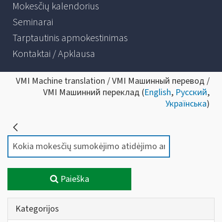
Mokesčių kalendorius
Seminarai
Tarptautinis apmokestinimas
Kontaktai / Apklausa
VMI Machine translation / VMI Машинный перевод /
VMI Машинний переклад (
English
,
Русский
,
Українська
)
Paieška
Kategorijos