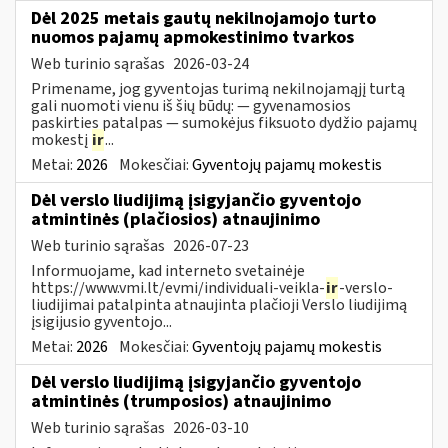
Dėl 2025 metais gautų nekilnojamojo turto
nuomos pajamų apmokestinimo tvarkos
Web turinio sąrašas
2026-03-24
Primename, jog gyventojas turimą nekilnojamąjį turtą
gali nuomoti vienu iš šių būdų: — gyvenamosios
paskirties patalpas — sumokėjus fiksuoto dydžio pajamų
mokestį
ir
...
Metai:
2026
Mokesčiai:
Gyventojų pajamų mokestis
Dėl verslo liudijimą įsigyjančio gyventojo
atmintinės (plačiosios) atnaujinimo
Web turinio sąrašas
2026-07-23
Informuojame, kad interneto svetainėje
https://www.vmi.lt/evmi/individuali-veikla-
ir
-verslo-
liudijimai patalpinta atnaujinta plačioji Verslo liudijimą
įsigijusio gyventojo...
Metai:
2026
Mokesčiai:
Gyventojų pajamų mokestis
Dėl verslo liudijimą įsigyjančio gyventojo
atmintinės (trumposios) atnaujinimo
Web turinio sąrašas
2026-03-10