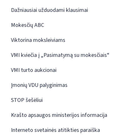
Dažniausiai užduodami klausimai
Mokesčių ABC
Viktorina moksleiviams
VMI kviečia į „Pasimatymą su mokesčiais“
VMI turto aukcionai
Įmonių VDU palyginimas
STOP šešėliui
Krašto apsaugos ministerijos informacija
Interneto svetainės atitikties paraiška