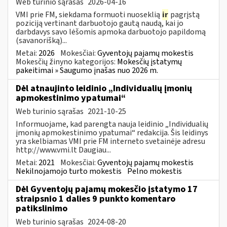
Web turinio sąrašas
2026-04-16
VMI prie FM, siekdama formuoti nuoseklią
ir
pagrįstą
poziciją vertinant darbuotojo gautą naudą, kai jo
darbdavys savo lėšomis apmoka darbuotojo papildomą
(savanorišką)...
Metai:
2026
Mokesčiai:
Gyventojų pajamų mokestis
Mokesčių žinyno kategorijos:
Mokesčių įstatymų
pakeitimai » Saugumo įnašas nuo 2026 m.
Dėl atnaujinto leidinio „Individualių įmonių
apmokestinimo ypatumai“
Web turinio sąrašas
2021-10-25
Informuojame, kad parengta nauja leidinio „Individualių
įmonių apmokestinimo ypatumai“ redakcija. Šis leidinys
yra skelbiamas VMI prie FM interneto svetainėje adresu
http://www.vmi.lt Daugiau...
Metai:
2021
Mokesčiai:
Gyventojų pajamų mokestis
Nekilnojamojo turto mokestis
Pelno mokestis
Dėl Gyventojų pajamų mokesčio įstatymo 17
straipsnio 1 dalies 9 punkto komentaro
patikslinimo
Web turinio sąrašas
2024-08-20