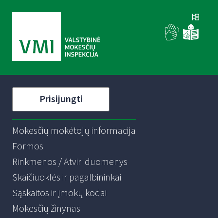
Prisijungti
Mokesčių mokėtojų informacija
Formos
Rinkmenos / Atviri duomenys
Skaičiuoklės ir pagalbininkai
Sąskaitos ir įmokų kodai
Mokesčių žinynas