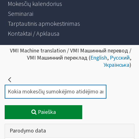
Mokesčių kalendorius
Seminarai
Tarptautinis apmokestinimas
Kontaktai / Apklausa
VMI Machine translation / VMI Машинный перевод /
VMI Машинний переклад (
English
,
Русский
,
Українська
)
Paieška
Parodymo data