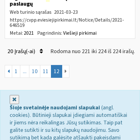
paslaugų
Web turinio sąrašas
2021-03-23
https://cvpp.eviesiejipirkimai.lt/Notice/Details/2021-
646519
Metai:
2021
Pagrindinis:
Viešieji pirkimai
20 Įrašų(-ai)
Rodoma nuo 221 iki 224 iš 224 irašų.
1
...
10
11
12
Uždaryti
Šioje svetainėje naudojami slapukai
(angl.
cookies). Būtinieji slapukai įdiegiami automatiškai
ir jiems nėra reikalingas Jūsų sutikimas. Taip pat
galite sutikti ir su kitų slapukų naudojimu. Savo
sutikimą bet kada galėsite atšaukti pakeisdami