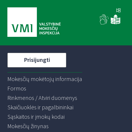
Prisijungti
Mokesčių mokėtojų informacija
Formos
Rinkmenos / Atviri duomenys
Skaičiuoklės ir pagalbininkai
Sąskaitos ir įmokų kodai
Mokesčių žinynas