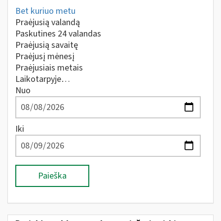
Bet kuriuo metu
Praėjusią valandą
Paskutines 24 valandas
Praėjusią savaitę
Praėjusį mėnesį
Praėjusiais metais
Laikotarpyje…
Nuo
Iki
Paieška