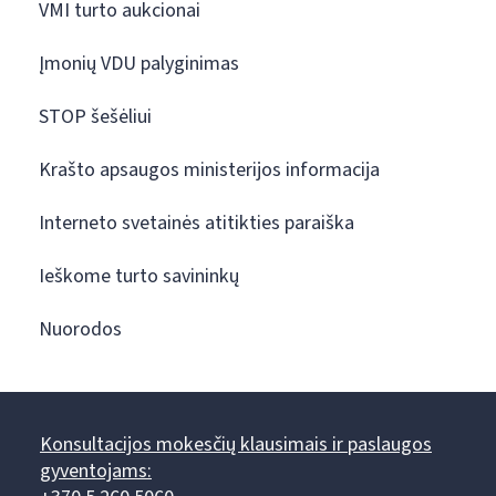
VMI turto aukcionai
Įmonių VDU palyginimas
STOP šešėliui
Krašto apsaugos ministerijos informacija
Interneto svetainės atitikties paraiška
Ieškome turto savininkų
Nuorodos
Konsultacijos mokesčių klausimais ir paslaugos
gyventojams: