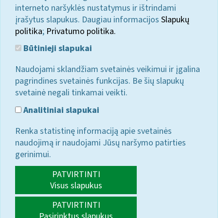
interneto naršyklės nustatymus ir ištrindami
įrašytus slapukus. Daugiau informacijos
Slapukų
politika
;
Privatumo politika.
Būtinieji slapukai
Naudojami sklandžiam svetainės veikimui ir įgalina
pagrindines svetainės funkcijas. Be šių slapukų
svetainė negali tinkamai veikti.
Analitiniai slapukai
Renka statistinę informaciją apie svetainės
naudojimą ir naudojami Jūsų naršymo patirties
gerinimui.
PATVIRTINTI
Visus slapukus
PATVIRTINTI
Pasirinktus slapukus