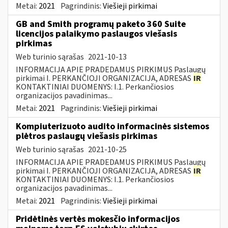
Metai:
2021
Pagrindinis:
Viešieji pirkimai
GB and Smith programų paketo 360 Suite
licencijos palaikymo paslaugos viešasis
pirkimas
Web turinio sąrašas
2021-10-13
INFORMACIJA APIE PRADEDAMUS PIRKIMUS Paslaugų
pirkimai I. PERKANČIOJI ORGANIZACIJA, ADRESAS
IR
KONTAKTINIAI DUOMENYS: I.1. Perkančiosios
organizacijos pavadinimas...
Metai:
2021
Pagrindinis:
Viešieji pirkimai
Kompiuterizuoto audito informacinės sistemos
plėtros paslaugų viešasis pirkimas
Web turinio sąrašas
2021-10-25
INFORMACIJA APIE PRADEDAMUS PIRKIMUS Paslaugų
pirkimai I. PERKANČIOJI ORGANIZACIJA, ADRESAS
IR
KONTAKTINIAI DUOMENYS: I.1. Perkančiosios
organizacijos pavadinimas...
Metai:
2021
Pagrindinis:
Viešieji pirkimai
Pridėtinės vertės mokesčio informacijos