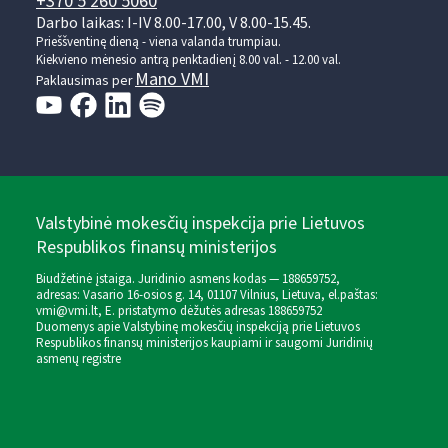
+370 5 260 5060
Darbo laikas: I-IV 8.00-17.00, V 8.00-15.45.
Prieššventinę dieną - viena valanda trumpiau.
Kiekvieno mėnesio antrą penktadienį 8.00 val. - 12.00 val.
Mano VMI
Paklausimas per
Valstybinė mokesčių inspekcija prie Lietuvos
Respublikos finansų ministerijos
Biudžetinė įstaiga. Juridinio asmens kodas — 188659752,
adresas: Vasario 16-osios g. 14, 01107 Vilnius, Lietuva, el.paštas:
vmi@vmi.lt
, E. pristatymo dėžutės adresas 188659752
Duomenys apie Valstybinę mokesčių inspekciją prie Lietuvos
Respublikos finansų ministerijos kaupiami ir saugomi Juridinių
asmenų registre