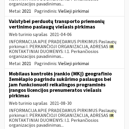
organizacijos pavadinimas...
Metai:
2021
Pagrindinis:
Viešieji pirkimai
Valstybei perduotų transporto priemonių
vertinimo paslaugų viešasis pirkimas
Web turinio sąrašas
2021-04-06
INFORMACIJA APIE PRADEDAMUS PIRKIMUS Paslaugų
pirkimai I. PERKANČIOJI ORGANIZACIJA, ADRESAS
IR
KONTAKTINIAI DUOMENYS: I.1. Perkančiosios
organizacijos pavadinimas...
Metai:
2021
Pagrindinis:
Viešieji pirkimai
Mobilaus kontrolės įrankio (MKĮ) geografinio
žemėlapio pagrindu sukūrimo paslaugos bei
jam funkcionuoti reikalingos programinės
įrangos licencijos prenumeratos viešasis
pirkimas
Web turinio sąrašas
2021-08-30
INFORMACIJA APIE PRADEDAMUS PIRKIMUS Paslaugų
pirkimai I. PERKANČIOJI ORGANIZACIJA, ADRESAS
IR
KONTAKTINIAI DUOMENYS: I.1. Perkančiosios
organizacijos pavadinimas...