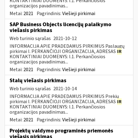
KONTAKTINIAI DUOMENYS: I.1. Perkančiosios
organizacijos pavadinimas...
Metai:
2021
Pagrindinis:
Viešieji pirkimai
SAP Business Objects licencijų palaikymo
viešasis pirkimas
Web turinio sąrašas
2021-10-12
INFORMACIJA APIE PRADEDAMUS PIRKIMUS Paslaugų
pirkimai I. PERKANČIOJI ORGANIZACIJA, ADRESAS
IR
KONTAKTINIAI DUOMENYS: I.1. Perkančiosios
organizacijos pavadinimas...
Metai:
2021
Pagrindinis:
Viešieji pirkimai
Stalų viešasis pirkimas
Web turinio sąrašas
2021-10-14
INFORMACIJA APIE PRADEDAMUS PIRKIMUS Prekių
pirkimai I. PERKANČIOJI ORGANIZACIJA, ADRESAS
IR
KONTAKTINIAI DUOMENYS: I.1. Perkančiosios
organizacijos pavadinimas...
Metai:
2021
Pagrindinis:
Viešieji pirkimai
Projektų valdymo programinės priemonės
viešasis pirkimas