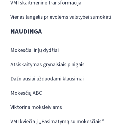
VMI skaitmeninė transformacija
Vienas langelis prievolėms valstybei sumokėti
NAUDINGA
Mokesčiai ir jų dydžiai
Atsiskaitymas grynaisiais pinigais
Dažniausiai užduodami klausimai
Mokesčių ABC
Viktorina moksleiviams
VMI kviečia į „Pasimatymą su mokesčiais“