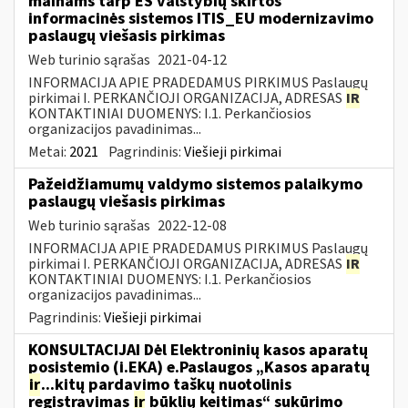
mainams tarp ES valstybių skirtos
informacinės sistemos ITIS_EU modernizavimo
paslaugų viešasis pirkimas
Web turinio sąrašas
2021-04-12
INFORMACIJA APIE PRADEDAMUS PIRKIMUS Paslaugų
pirkimai I. PERKANČIOJI ORGANIZACIJA, ADRESAS
IR
KONTAKTINIAI DUOMENYS: I.1. Perkančiosios
organizacijos pavadinimas...
Metai:
2021
Pagrindinis:
Viešieji pirkimai
Pažeidžiamumų valdymo sistemos palaikymo
paslaugų viešasis pirkimas
Web turinio sąrašas
2022-12-08
INFORMACIJA APIE PRADEDAMUS PIRKIMUS Paslaugų
pirkimai I. PERKANČIOJI ORGANIZACIJA, ADRESAS
IR
KONTAKTINIAI DUOMENYS: I.1. Perkančiosios
organizacijos pavadinimas...
Pagrindinis:
Viešieji pirkimai
KONSULTACIJAI Dėl Elektroninių kasos aparatų
posistemio (i.EKA) e.Paslaugos „Kasos aparatų
ir
...kitų pardavimo taškų nuotolinis
registravimas
ir
būklių keitimas“ sukūrimo