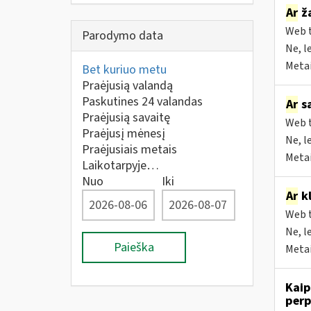
Ar
ža
Web t
Parodymo data
Ne, l
Metai
Bet kuriuo metu
Praėjusią valandą
Paskutines 24 valandas
Ar
sa
Praėjusią savaitę
Web t
Praėjusį mėnesį
Ne, l
Praėjusiais metais
Metai
Laikotarpyje…
Nuo
Iki
Ar
kl
Web t
Ne, l
Paieška
Metai
Kaip
perp