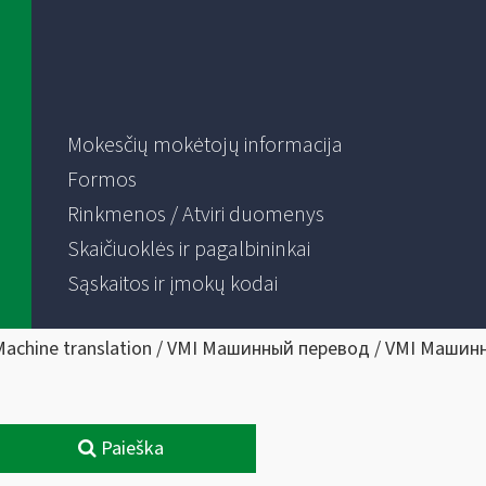
Mokesčių mokėtojų informacija
Formos
Rinkmenos / Atviri duomenys
Skaičiuoklės ir pagalbininkai
Sąskaitos ir įmokų kodai
Machine translation / VMI Машинный перевод / VMI Машин
Paieška