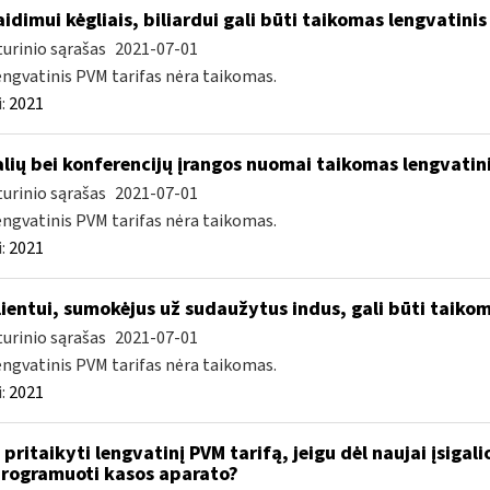
idimui kėgliais, biliardui gali būti taikomas lengvatinis
urinio sąrašas
2021-07-01
engvatinis PVM tarifas nėra taikomas.
:
2021
lių bei konferencijų įrangos nuomai taikomas lengvatini
urinio sąrašas
2021-07-01
engvatinis PVM tarifas nėra taikomas.
:
2021
ientui, sumokėjus už sudaužytus indus, gali būti taikom
urinio sąrašas
2021-07-01
engvatinis PVM tarifas nėra taikomas.
:
2021
 pritaikyti lengvatinį PVM tarifą, jeigu dėl naujai įsigal
rogramuoti kasos aparato?