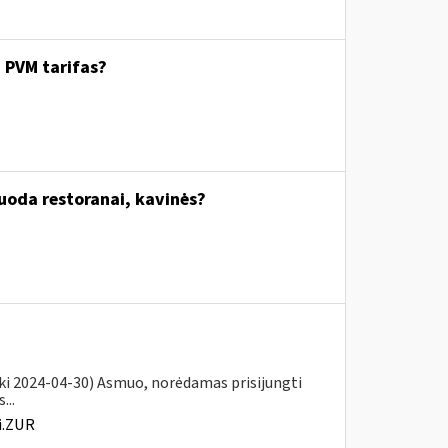
. PVM tarifas?
uoda restoranai, kavinės?
iki 2024-04-30) Asmuo, norėdamas prisijungti
...
i.ZUR