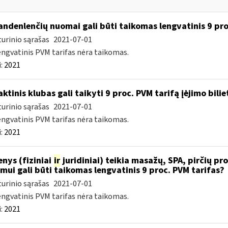
ndenlenčių nuomai gali būti taikomas lengvatinis 9 pro
urinio sąrašas
2021-07-01
engvatinis PVM tarifas nėra taikomas.
:
2021
ktinis klubas gali taikyti 9 proc. PVM tarifą įėjimo bilie
urinio sąrašas
2021-07-01
engvatinis PVM tarifas nėra taikomas.
:
2021
nys (fiziniai
ir
juridiniai) teikia masažų, SPA, pirčių pro
imui gali būti taikomas lengvatinis 9 proc. PVM tarifas?
urinio sąrašas
2021-07-01
engvatinis PVM tarifas nėra taikomas.
:
2021