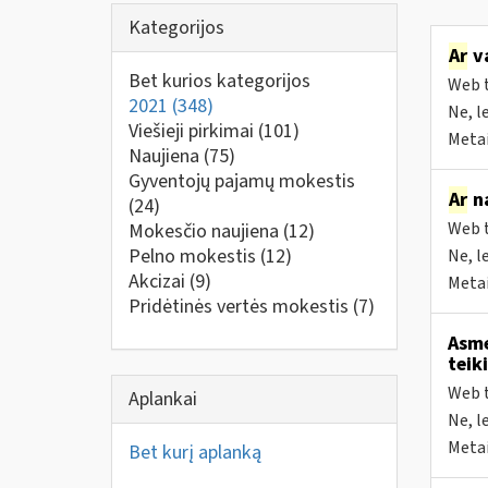
Kategorijos
Ar
va
Bet kurios kategorijos
Web t
2021
(348)
Ne, l
Viešieji pirkimai
(101)
Metai
Naujiena
(75)
Gyventojų pajamų mokestis
Ar
na
(24)
Web t
Mokesčio naujiena
(12)
Pelno mokestis
(12)
Ne, l
Akcizai
(9)
Metai
Pridėtinės vertės mokestis
(7)
Asme
teik
Web t
Aplankai
Ne, l
Metai
Bet kurį aplanką