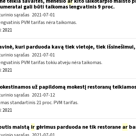
nė teikia savaitės, mėnesio
ar
kito laikotarpio maisto p
umeratai gali būti taikomas lengvatinis 9 proc.
urinio sąrašas
2021-07-01
engvatinis PVM tarifas nėra taikomas.
:
2021
vinė, kuri parduoda kavą tiek vietoje, tiek išsinešim
urinio sąrašas
2021-07-01
engvatinis PVM tarifas tokiu atveju nėra taikomas.
:
2021
kestinamos už papildomą mokestį restoranų teikiamos 
urinio sąrašas
2021-07-12
mas standartinis 21 proc. PVM tarifas.
:
2021
butis maistą
ir
gėrimus parduoda ne tik restorane
ar
bar
urinio sąrašas
2021-07-01