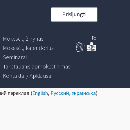
Prisijungti
Mokesčių žinynas
Mokesčių kalendorius
Seminarai
Tarptautinis apmokestinimas
Kontaktai / Apklausa
ний переклад (
English
,
Русский
,
Українська
)