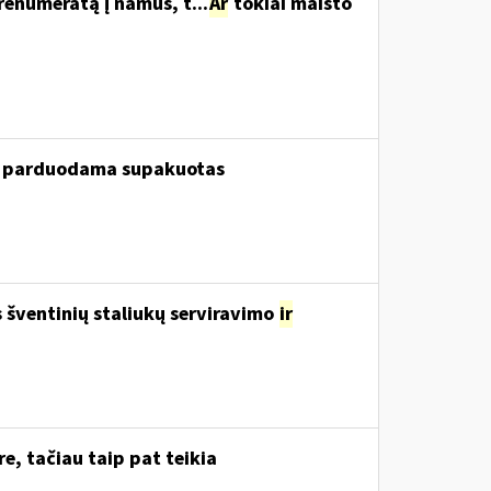
renumeratą į namus, t...
Ar
tokiai maisto
ui, parduodama supakuotas
šventinių staliukų serviravimo
ir
e, tačiau taip pat teikia