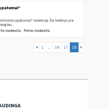
 ypatumai“
tinimo ypatumai“ redakcija. Šis leidinys yra
augiau...
rto mokestis
Pelno mokestis
1
...
16
17
18
AUDINGA