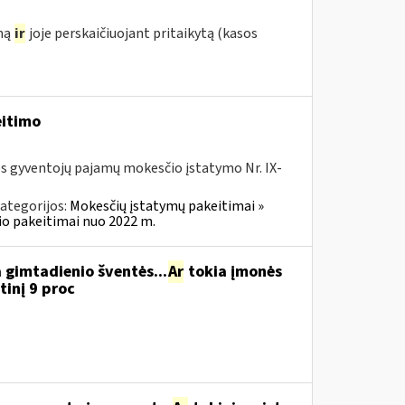
ymą
ir
joje perskaičiuojant pritaikytą (kasos
eitimo
os gyventojų pajamų mokesčio įstatymo Nr. IX-
ategorijos:
Mokesčių įstatymų pakeitimai »
o pakeitimai nuo 2022 m.
 gimtadienio šventės...
Ar
tokia įmonės
inį 9 proc