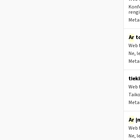
Konfe
rengi
Metai
Ar
to
Web t
Ne, l
Metai
tiek
Web t
Taiko
Metai
Ar
įm
Web t
Ne, l