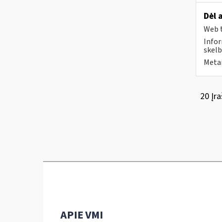
Dėl 
Web t
Infor
skelb
Metai
20 Įra
APIE VMI