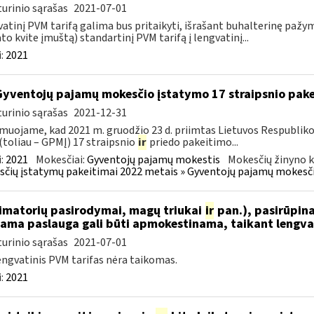
urinio sąrašas
2021-07-01
atinį PVM tarifą galima bus pritaikyti, išrašant buhalterinę paž
to kvite įmuštą) standartinį PVM tarifą į lengvatinį...
:
2021
Gyventojų pajamų mokesčio įstatymo 17 straipsnio pak
urinio sąrašas
2021-12-31
muojame, kad 2021 m. gruodžio 23 d. priimtas Lietuvos Respublik
(toliau – GPMĮ) 17 straipsnio
ir
priedo pakeitimo...
:
2021
Mokesčiai:
Gyventojų pajamų mokestis
Mokesčių žinyno k
čių įstatymų pakeitimai 2022 metais » Gyventojų pajamų mokesči
nimatorių pasirodymai, magų triukai
ir
pan.), pasirūpina
iama paslauga gali būti apmokestinama, taikant lengvat
urinio sąrašas
2021-07-01
engvatinis PVM tarifas nėra taikomas.
:
2021