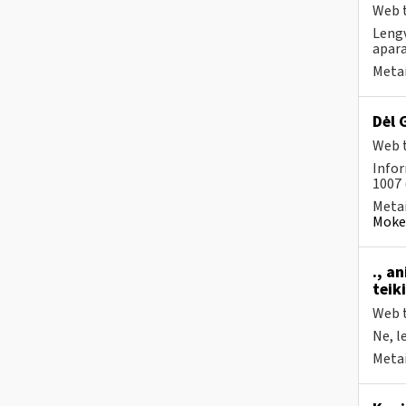
Web t
Lengv
apara
Metai
Dėl 
Web t
Infor
1007 
Metai
Mokes
., a
teik
Web t
Ne, l
Metai