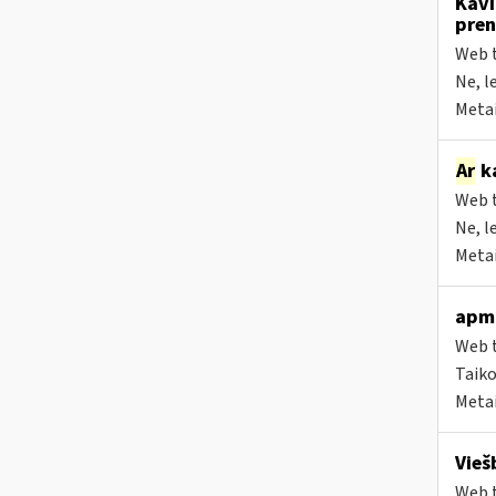
Kavi
pren
Web t
Ne, l
Metai
Ar
ka
Web t
Ne, l
Metai
apmo
Web t
Taiko
Metai
Vieš
Web t