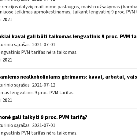
rencijos dalyvių maitinimo paslaugos, maisto užsakymas į kamba
niuose teikimas apmokestinamas, taikant lengvatinį 9 proc. PVM ta
:
2021
kiai kavai gali būti taikomas lengvatinis 9 proc. PVM ta
urinio sąrašas
2021-07-01
engvatinis PVM tarifas nėra taikomas.
:
2021
iamiems nealkoholiniams gėrimams: kavai, arbatai, vai
urinio sąrašas
2021-07-12
mas lengvatinis 9 proc. PVM tarifas.
:
2021
onė gali taikyti 9 proc. PVM tarifą?
urinio sąrašas
2021-07-01
engvatinis PVM tarifas nėra taikomas.