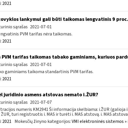
:
2021
ovyklos lankymui gali būti taikomas lengvatinis 9 proc
urinio sąrašas
2021-07-01
engvatinis PVM tarifas nėra taikomas.
:
2021
 PVM tarifas taikomas tabako gaminiams, kuriuos pard
urinio sąrašas
2021-07-01
o gaminiams taikoma standartinis PVM tarifas.
:
2021
l juridinio asmens atstovas nemato i.ŽUR?
urinio sąrašas
2021-07-07
tracijos numeris KM2941 Ši informacija skelbiama: i.ŽUR (galioja 
. ŽUR, turi registruotis i. MAS ir turėti i. MAS atstovą. i. MAS atstovas
:
2021
Mokesčių žinyno kategorijos:
VMI elektroninės sistemos » 