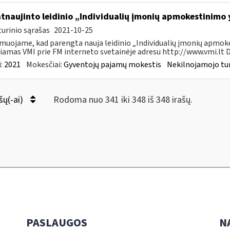
atnaujinto leidinio „Individualių įmonių apmokestinimo
urinio sąrašas
2021-10-25
muojame, kad parengta nauja leidinio „Individualių įmonių apmokes
iamas VMI prie FM interneto svetainėje adresu http://www.vmi.lt D
:
2021
Mokesčiai:
Gyventojų pajamų mokestis
Nekilnojamojo tu
šų(-ai)
Rodoma nuo 341 iki 348 iš 348 irašų.
PASLAUGOS
N