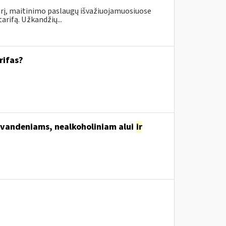
rį, maitinimo paslaugų išvažiuojamuosiuose
rifą. Užkandžių...
rifas?
svandeniams, nealkoholiniam alui
ir