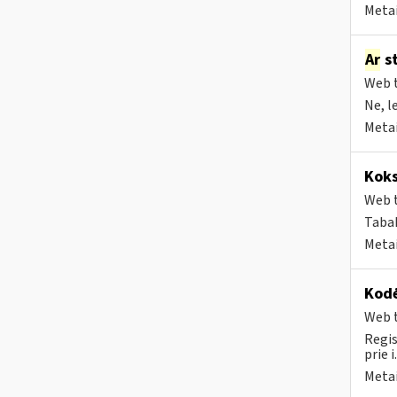
Metai
Ar
st
Web t
Ne, l
Metai
Koks
Web t
Tabak
Metai
Kodė
Web t
Regis
prie i
Metai