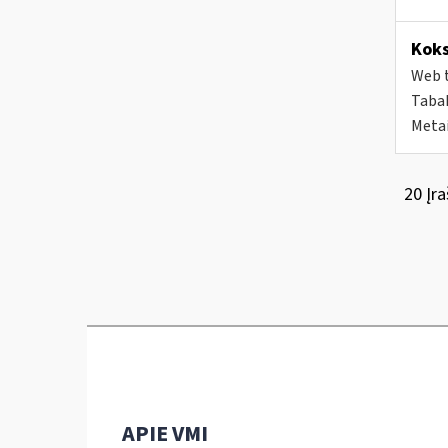
Koks
Web t
Tabak
Metai
20 Įra
APIE VMI