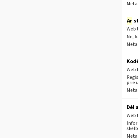
Metai
Ar
st
Web t
Ne, l
Metai
Kodė
Web t
Regis
prie i
Metai
Dėl 
Web t
Infor
skelb
Metai