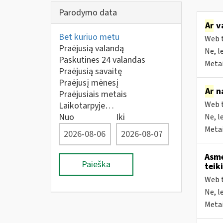
Parodymo data
Ar
va
Bet kuriuo metu
Web t
Praėjusią valandą
Ne, l
Paskutines 24 valandas
Metai
Praėjusią savaitę
Praėjusį mėnesį
Ar
na
Praėjusiais metais
Web t
Laikotarpyje…
Nuo
Iki
Ne, l
Metai
Asme
Paieška
teik
Web t
Ne, l
Metai