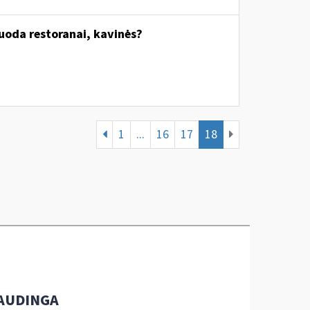
uoda restoranai, kavinės?
1
...
16
17
18
AUDINGA