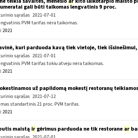
nė teikia savaitės, mėnesio
ar
kito laikotarpio maisto p
umeratai gali būti taikomas lengvatinis 9 proc.
urinio sąrašas
2021-07-01
engvatinis PVM tarifas nėra taikomas.
:
2021
vinė, kuri parduoda kavą tiek vietoje, tiek išsinešim
urinio sąrašas
2021-07-01
engvatinis PVM tarifas tokiu atveju nėra taikomas.
:
2021
kestinamos už papildomą mokestį restoranų teikiamos 
urinio sąrašas
2021-07-12
mas standartinis 21 proc. PVM tarifas.
:
2021
butis maistą
ir
gėrimus parduoda ne tik restorane
ar
bar
urinio sąrašas
2021-07-01