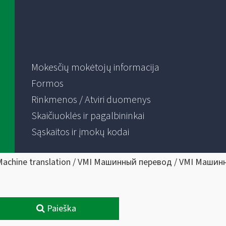
Mokesčių mokėtojų informacija
Formos
Rinkmenos / Atviri duomenys
Skaičiuoklės ir pagalbininkai
Sąskaitos ir įmokų kodai
Machine translation / VMI Машинный перевод / VMI Машин
Paieška