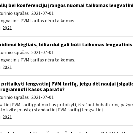
lių bei konferencijų įrangos nuomai taikomas lengvatini
urinio sąrašas
2021-07-01
engvatinis PVM tarifas nėra taikomas.
:
2021
idimui kėgliais, biliardui gali būti taikomas lengvatinis
urinio sąrašas
2021-07-01
engvatinis PVM tarifas nėra taikomas.
:
2021
 pritaikyti lengvatinį PVM tarifą, jeigu dėl naujai įsigal
rogramuoti kasos aparato?
urinio sąrašas
2021-07-01
atinį PVM tarifą galima bus pritaikyti, išrašant buhalterinę paž
to kvite įmuštą) standartinį PVM tarifą į lengvatinį...
:
2021