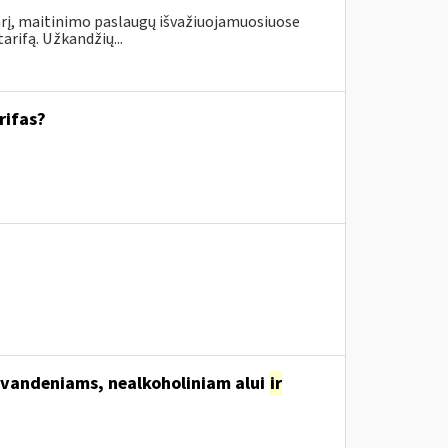
rį, maitinimo paslaugų išvažiuojamuosiuose
rifą. Užkandžių...
rifas?
svandeniams, nealkoholiniam alui
ir