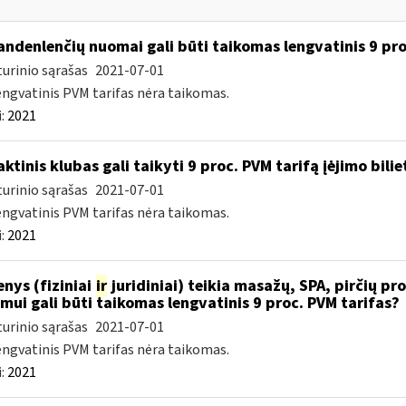
ndenlenčių nuomai gali būti taikomas lengvatinis 9 pro
urinio sąrašas
2021-07-01
engvatinis PVM tarifas nėra taikomas.
:
2021
ktinis klubas gali taikyti 9 proc. PVM tarifą įėjimo bilie
urinio sąrašas
2021-07-01
engvatinis PVM tarifas nėra taikomas.
:
2021
nys (fiziniai
ir
juridiniai) teikia masažų, SPA, pirčių pro
imui gali būti taikomas lengvatinis 9 proc. PVM tarifas?
urinio sąrašas
2021-07-01
engvatinis PVM tarifas nėra taikomas.
:
2021