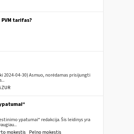
. PVM tarifas?
iki 2024-04-30) Asmuo, norėdamas prisijungti
...
i.ZUR
 ypatumai“
tinimo ypatumai“ redakcija. Šis leidinys yra
augiau...
rto mokestis
Pelno mokestis