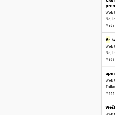
Kavi
pren
Web t
Ne, l
Metai
Ar
ka
Web t
Ne, l
Metai
apmo
Web t
Taiko
Metai
Vieš
Web t