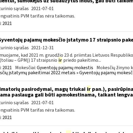
ientui, sumokėjus už sudaužytus indus, gali būti taikom
urinio sąrašas
2021-07-01
engvatinis PVM tarifas nėra taikomas.
:
2021
Gyventojų pajamų mokesčio įstatymo 17 straipsnio pak
urinio sąrašas
2021-12-31
muojame, kad 2021 m. gruodžio 23 d. priimtas Lietuvos Respublik
(toliau – GPMĮ) 17 straipsnio
ir
priedo pakeitimo...
:
2021
Mokesčiai:
Gyventojų pajamų mokestis
Mokesčių žinyno k
čių įstatymų pakeitimai 2022 metais » Gyventojų pajamų mokesči
nimatorių pasirodymai, magų triukai
ir
pan.), pasirūpina
iama paslauga gali būti apmokestinama, taikant lengvat
urinio sąrašas
2021-07-01
engvatinis PVM tarifas nėra taikomas.
:
2021