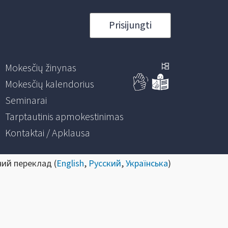
Prisijungti
Mokesčių žinynas
Mokesčių kalendorius
Seminarai
Tarptautinis apmokestinimas
Kontaktai / Apklausa
ний переклад (
English
,
Русский
,
Українська
)