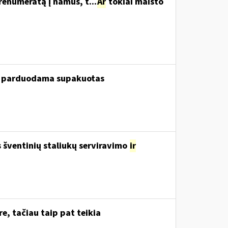
renumeratą į namus, t...
Ar
tokiai maisto
ui, parduodama supakuotas
šventinių staliukų serviravimo
ir
e, tačiau taip pat teikia