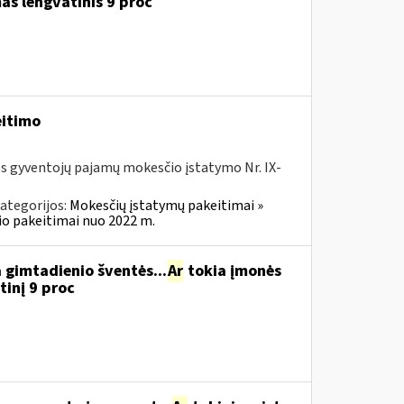
as lengvatinis 9 proc
eitimo
os gyventojų pajamų mokesčio įstatymo Nr. IX-
ategorijos:
Mokesčių įstatymų pakeitimai »
o pakeitimai nuo 2022 m.
 gimtadienio šventės...
Ar
tokia įmonės
inį 9 proc