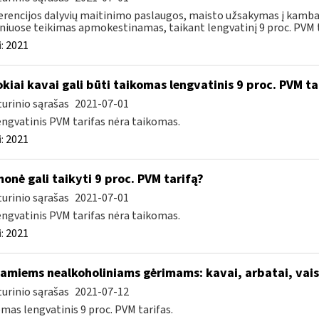
rencijos dalyvių maitinimo paslaugos, maisto užsakymas į kamba
niuose teikimas apmokestinamas, taikant lengvatinį 9 proc. PVM ta
:
2021
kiai kavai gali būti taikomas lengvatinis 9 proc. PVM ta
urinio sąrašas
2021-07-01
engvatinis PVM tarifas nėra taikomas.
:
2021
onė gali taikyti 9 proc. PVM tarifą?
urinio sąrašas
2021-07-01
engvatinis PVM tarifas nėra taikomas.
:
2021
iamiems nealkoholiniams gėrimams: kavai, arbatai, vai
urinio sąrašas
2021-07-12
mas lengvatinis 9 proc. PVM tarifas.