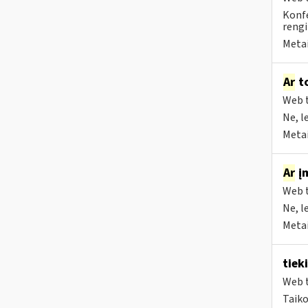
Konfe
rengi
Metai
Ar
to
Web t
Ne, l
Metai
Ar
įm
Web t
Ne, l
Metai
tiek
Web t
Taiko