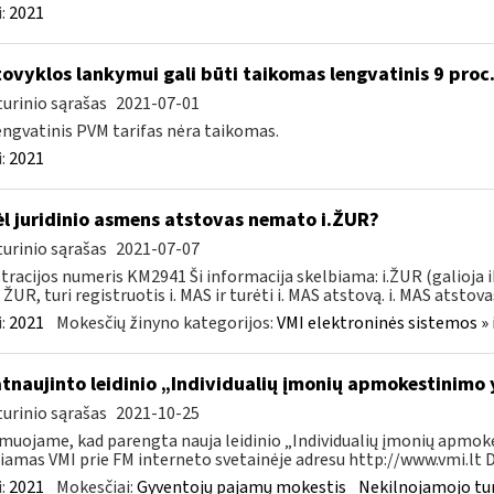
:
2021
ovyklos lankymui gali būti taikomas lengvatinis 9 proc
urinio sąrašas
2021-07-01
engvatinis PVM tarifas nėra taikomas.
:
2021
l juridinio asmens atstovas nemato i.ŽUR?
urinio sąrašas
2021-07-07
tracijos numeris KM2941 Ši informacija skelbiama: i.ŽUR (galioja 
. ŽUR, turi registruotis i. MAS ir turėti i. MAS atstovą. i. MAS atstovas
:
2021
Mokesčių žinyno kategorijos:
VMI elektroninės sistemos » 
atnaujinto leidinio „Individualių įmonių apmokestinimo
urinio sąrašas
2021-10-25
muojame, kad parengta nauja leidinio „Individualių įmonių apmokes
iamas VMI prie FM interneto svetainėje adresu http://www.vmi.lt D
:
2021
Mokesčiai:
Gyventojų pajamų mokestis
Nekilnojamojo tu