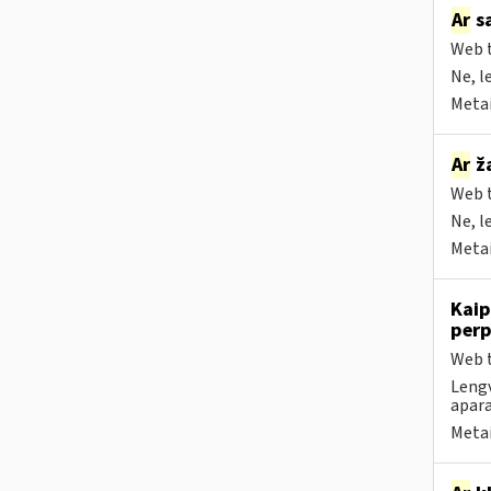
Ar
sa
Web t
Ne, l
Metai
Ar
ža
Web t
Ne, l
Metai
Kaip
perp
Web t
Lengv
apara
Metai