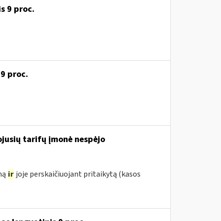
s 9 proc.
 9 proc.
iojusių tarifų įmonė nespėjo
ymą
ir
joje perskaičiuojant pritaikytą (kasos