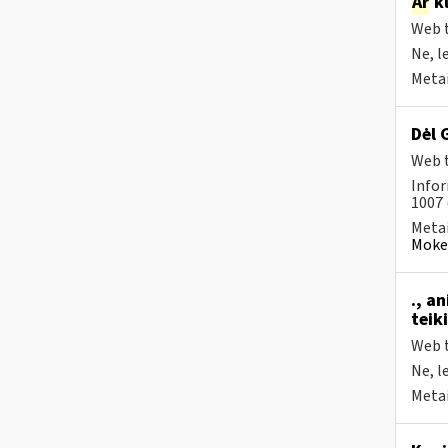
Ar
kl
Web t
Ne, l
Metai
Dėl 
Web t
Infor
1007 
Metai
Mokes
., a
teik
Web t
Ne, l
Metai