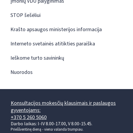
Įmonių VDU palyginimas
STOP šešėliui
Krašto apsaugos ministerijos informacija
Interneto svetainės atitikties paraiška
Ieškome turto savininkų
Nuorodos
Konsultacijos mokesčių klausimais ir paslaugos
gyventojams:
+370 5 260 5060
Darbo laikas: I-IV 8.00-17.00, V 8.00-15.45.
Prieššventinę dieną - viena valanda trumpiau.