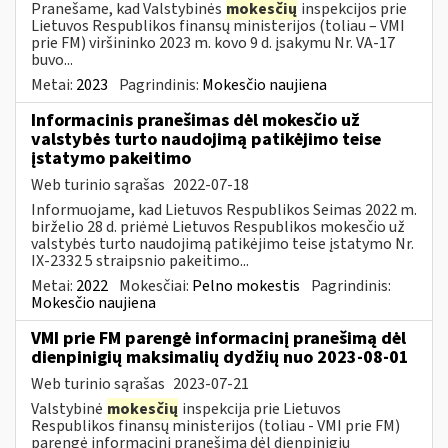
Pranešame, kad Valstybinės
mokesčių
inspekcijos prie
Lietuvos Respublikos finansų ministerijos (toliau – VMI
prie FM) viršininko 2023 m. kovo 9 d. įsakymu Nr. VA-17
buvo...
Metai:
2023
Pagrindinis:
Mokesčio naujiena
Informacinis pranešimas dėl mokesčio už
valstybės turto naudojimą patikėjimo teise
įstatymo pakeitimo
Web turinio sąrašas
2022-07-18
Informuojame, kad Lietuvos Respublikos Seimas 2022 m.
birželio 28 d. priėmė Lietuvos Respublikos mokesčio už
valstybės turto naudojimą patikėjimo teise įstatymo Nr.
IX-2332 5 straipsnio pakeitimo...
Metai:
2022
Mokesčiai:
Pelno mokestis
Pagrindinis:
Mokesčio naujiena
VMI prie FM parengė informacinį pranešimą dėl
dienpinigių maksimalių dydžių nuo 2023-08-01
Web turinio sąrašas
2023-07-21
Valstybinė
mokesčių
inspekcija prie Lietuvos
Respublikos finansų ministerijos (toliau - VMI prie FM)
parengė informacinį pranešimą dėl dienpinigių