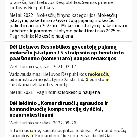
praneša, kad Lietuvos Respublikos Seimas priėmė
Lietuvos Respublikos...
Metai:
2022
Mokesčių žinyno kategorijos:
Mokesčių
įstatymų pakeitimai » Gyventojų pajamų mokesčio
pakeitimai nuo 2025 m.
Mokesčių įstatymų pakeitimai »
Labdaros ir paramos įstatymo pakeitimai nuo 2025 m.
Pagrindinis:
Mokesčio naujiena
Dėl Lietuvos Respublikos gyventojų pajamų
mokesčio įstatymo 15 straipsnio apibendrinto
paaiškinimo (komentaro) naujos redakcijos
Web turinio sąrašas
2021-02-17
Vadovaudamasi Lietuvos Respublikos
mokesčių
administravimo įstatymo 25 str. 1 d.
2
punktu
ir
siekdama užtikrinti vienodą...
Metai:
2021
Pagrindinis:
Mokesčio naujiena
Dėl leidinio „Komandiruočių sąnaudos
ir
komandiruočių kompensacijų dydžiai,
neapmokestinami
Web turinio sąrašas
2022-09-26
Informuojame, kad atnaujintas leidinys „Komandiruočių
sąnaudos
ir
komandiruočių kompensacijų dydžiai,