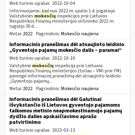
Web turinio sąrašas
2022-10-04
Informuojame, kad nuo 2022 m. spalio 1 d. įsigaliojo
Valstybinės
mokesčių
inspekcijos prie Lietuvos
Respublikos finansų ministerijos viršininko 2022 m.
rugsėjo 30 d....
Metai:
2022
Pagrindinis:
Mokesčio naujiena
Informacinis pranešimas dėl atnaujinto leidinio
„Gyventojo pajamų mokesčio dalis – paramai“
Web turinio sąrašas
2022-10-10
Valstybinė
mokesčių
inspekcija prie Lietuvos
Respublikos finansų ministerijos (toliau – VMI prie FM)
parengė informacinį pranešimą dėl atnaujinto leidinio
„Gyventojo pajamų...
Metai:
2022
Pagrindinis:
Mokesčio naujiena
Informacinis pranešimas dėl Galutinai
išvykstančio iš Lietuvos gyventojo pajamoms
taikomos metinio neapmokestinamojo pajamų
dydžio dalies apskaičiavimo aprašo
patvirtinimo
Web turinio sąrašas
2023-03-13