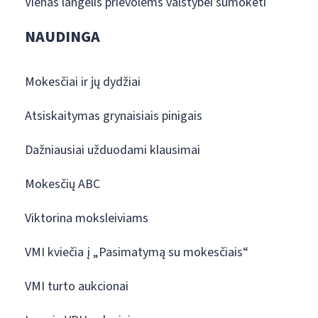
Vienas langelis prievolėms valstybei sumokėti
NAUDINGA
Mokesčiai ir jų dydžiai
Atsiskaitymas grynaisiais pinigais
Dažniausiai užduodami klausimai
Mokesčių ABC
Viktorina moksleiviams
VMI kviečia į „Pasimatymą su mokesčiais“
VMI turto aukcionai