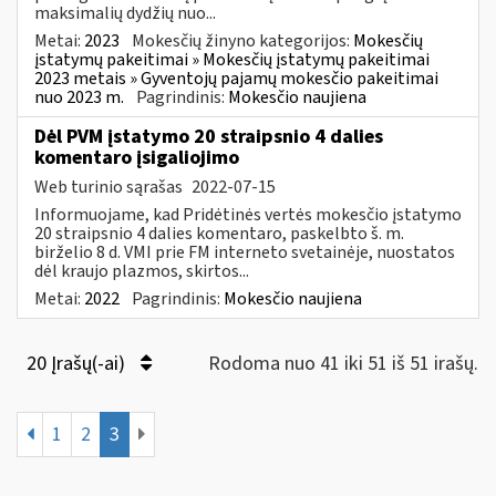
maksimalių dydžių nuo...
Metai:
2023
Mokesčių žinyno kategorijos:
Mokesčių
įstatymų pakeitimai » Mokesčių įstatymų pakeitimai
2023 metais » Gyventojų pajamų mokesčio pakeitimai
nuo 2023 m.
Pagrindinis:
Mokesčio naujiena
Dėl PVM įstatymo 20 straipsnio 4 dalies
komentaro įsigaliojimo
Web turinio sąrašas
2022-07-15
Informuojame, kad Pridėtinės vertės mokesčio įstatymo
20 straipsnio 4 dalies komentaro, paskelbto š. m.
birželio 8 d. VMI prie FM interneto svetainėje, nuostatos
dėl kraujo plazmos, skirtos...
Metai:
2022
Pagrindinis:
Mokesčio naujiena
20 Įrašų(-ai)
Rodoma nuo 41 iki 51 iš 51 irašų.
1
2
3