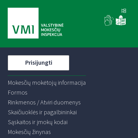
Prisijungti
Mokesčių mokėtojų informacija
Formos
Rinkmenos / Atviri duomenys
Skaičiuoklės ir pagalbininkai
Sąskaitos ir įmokų kodai
Mokesčių žinynas