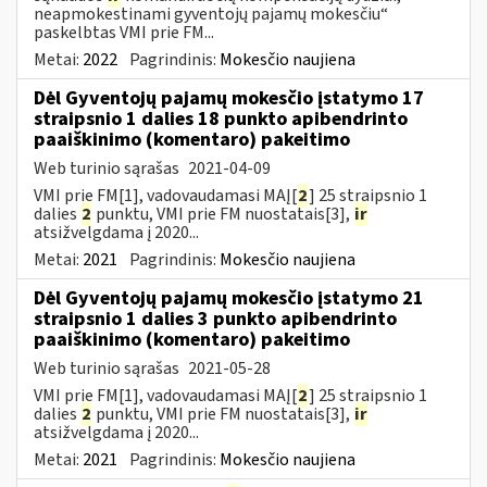
neapmokestinami gyventojų pajamų mokesčiu“
paskelbtas VMI prie FM...
Metai:
2022
Pagrindinis:
Mokesčio naujiena
Dėl Gyventojų pajamų mokesčio įstatymo 17
straipsnio 1 dalies 18 punkto apibendrinto
paaiškinimo (komentaro) pakeitimo
Web turinio sąrašas
2021-04-09
VMI prie FM[1], vadovaudamasi MAĮ[
2
] 25 straipsnio 1
dalies
2
punktu, VMI prie FM nuostatais[3],
ir
atsižvelgdama į 2020...
Metai:
2021
Pagrindinis:
Mokesčio naujiena
Dėl Gyventojų pajamų mokesčio įstatymo 21
straipsnio 1 dalies 3 punkto apibendrinto
paaiškinimo (komentaro) pakeitimo
Web turinio sąrašas
2021-05-28
VMI prie FM[1], vadovaudamasi MAĮ[
2
] 25 straipsnio 1
dalies
2
punktu, VMI prie FM nuostatais[3],
ir
atsižvelgdama į 2020...
Metai:
2021
Pagrindinis:
Mokesčio naujiena