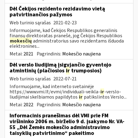
Dėl Čekijos rezidento rezidavimo vietą
patvirtinančios pažymos
Web turinio sąrašas
2021-02-23
Informuojame, kad Čekijos Respublikos generalinis
finansų direktoratas pranešė, jog Čekijos Respublikos
mokesčių
administratorius savo rezidentams išduoda
elektronines...
Metai:
2021
Pagrindinis:
Mokesčio naujiena
Dėl verslo liudijimą įsigyjančio gyventojo
atmintinių (plačiosios
ir
trumposios)
Web turinio sąrašas
2022-07-21
Informuojame, kad interneto svetainėje
https://www.vmi.lt/evmi/individuali-veikla-
ir
-verslo-
liudijimai skelbiamos papildytos
ir
patikslintos Verslo...
Metai:
2022
Pagrindinis:
Mokesčio naujiena
Informacinis pranešimas dėl VMI prie FM
viršininko 2006 m. birželio 9 d. įsakymo Nr. VA-
55 „Dėl Žemės mokesčio administravimo
taisyklių patvirtinimo“ pakeitimo