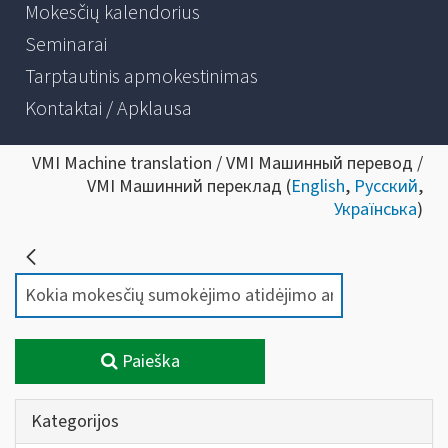
Mokesčių kalendorius
Seminarai
Tarptautinis apmokestinimas
Kontaktai / Apklausa
VMI Machine translation / VMI Машинный перевод /
VMI Машинний переклад (
English
,
Русский
,
Українська
)
Paieška
Kategorijos