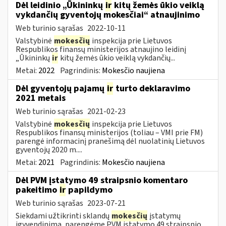
Dėl leidinio „Ūkininkų
ir
kitų žemės ūkio veiklą
vykdančių gyventojų mokesčiai“ atnaujinimo
Web turinio sąrašas
2022-10-11
Valstybinė
mokesčių
inspekcija prie Lietuvos
Respublikos finansų ministerijos atnaujino leidinį
„Ūkininkų
ir
kitų žemės ūkio veiklą vykdančių...
Metai:
2022
Pagrindinis:
Mokesčio naujiena
Dėl gyventojų pajamų
ir
turto deklaravimo
2021 metais
Web turinio sąrašas
2021-02-23
Valstybinė
mokesčių
inspekcija prie Lietuvos
Respublikos finansų ministerijos (toliau – VMI prie FM)
parengė informacinį pranešimą dėl nuolatinių Lietuvos
gyventojų 2020 m....
Metai:
2021
Pagrindinis:
Mokesčio naujiena
Dėl PVM įstatymo 49 straipsnio komentaro
pakeitimo
ir
papildymo
Web turinio sąrašas
2023-07-21
Siekdami užtikrinti sklandų
mokesčių
įstatymų
įgyvendinimą, parengėme PVM įstatymo 49 straipsnio