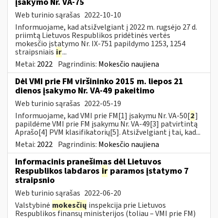
įsakymo Nr. VA-75
Web turinio sąrašas
2022-10-10
Informuojame, kad atsižvelgiant į 2022 m. rugsėjo 27 d.
priimtą Lietuvos Respublikos pridėtinės vertės
mokesčio įstatymo Nr. IX-751 papildymo 1253, 1254
straipsniais
ir
...
Metai:
2022
Pagrindinis:
Mokesčio naujiena
Dėl VMI prie FM viršininko 2015 m. liepos 21
dienos įsakymo Nr. VA-49 pakeitimo
Web turinio sąrašas
2022-05-19
Informuojame, kad VMI prie FM[1] įsakymu Nr. VA-50[
2
]
papildėme VMI prie FM įsakymu Nr. VA-49[3] patvirtintą
Aprašo[4] PVM klasifikatorių[5]. Atsižvelgiant į tai, kad...
Metai:
2022
Pagrindinis:
Mokesčio naujiena
Informacinis pranešimas dėl Lietuvos
Respublikos labdaros
ir
paramos įstatymo 7
straipsnio
Web turinio sąrašas
2022-06-20
Valstybinė
mokesčių
inspekcija prie Lietuvos
Respublikos finansų ministerijos (toliau – VMI prie FM)