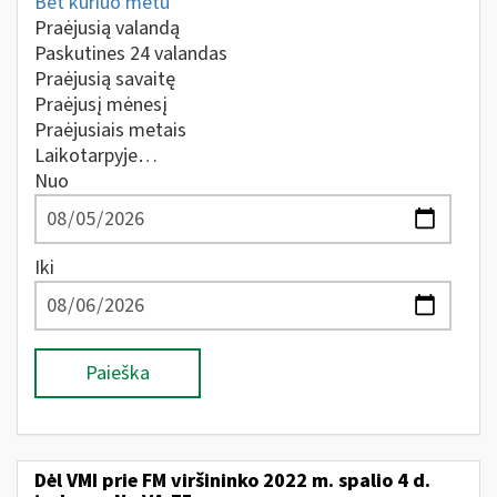
Bet kuriuo metu
Praėjusią valandą
Paskutines 24 valandas
Praėjusią savaitę
Praėjusį mėnesį
Praėjusiais metais
Laikotarpyje…
Nuo
Iki
Paieška
Dėl VMI prie FM viršininko 2022 m. spalio 4 d.