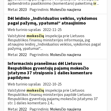
apibendrinto paaiškinimo (komentaro) pakeitimą
ir
...
Metai:
2023
Pagrindinis:
Mokesčio naujiena
Dėl leidinio „Individualios veiklos, vykdomos
pagal pažymą, ypatumai“ atnaujinimo
Web turinio sąrašas
2022-11-25
Valstybinė
mokesčių
inspekcija prie Lietuvos
Respublikos finansų ministerijos informuoja, jog
atnaujino leidinį „Individualios veiklos, vykdomos pagal
pažymą, ypatumai“...
Metai:
2022
Pagrindinis:
Mokesčio naujiena
Informacinis pranešimas dėl Lietuvos
Respublikos gyventojų pajamų mokesčio
įstatymo 37 straipsnio 1 dalies komentaro
papildymo
Web turinio sąrašas
2022-10-25
Valstybinė
mokesčių
inspekcija prie Lietuvos
Respublikos finansų ministerijos papildė Lietuvos
Respublikos gyventojų pajamų mokesčio įstatymo 37
str. 1 dalies komentaro 2.4...
Metai:
2022
Pagrindinis:
Mokesčio naujiena