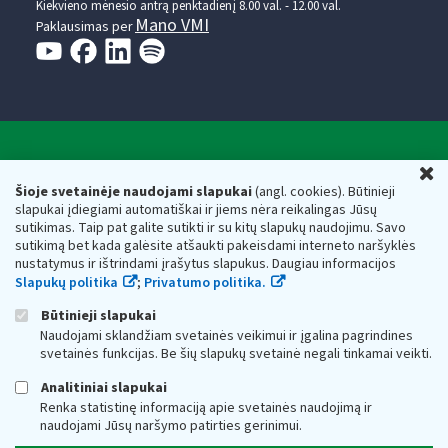
Kiekvieno mėnesio antrą penktadienį 8.00 val. - 12.00 val.
Mano VMI
Paklausimas per
Valstybinė mokesčių inspekcija prie Lietuvos
U
Respublikos finansų ministerijos
Šioje svetainėje naudojami slapukai
(angl. cookies). Būtinieji
slapukai įdiegiami automatiškai ir jiems nėra reikalingas Jūsų
Biudžetinė įstaiga. Juridinio asmens kodas — 188659752,
sutikimas. Taip pat galite sutikti ir su kitų slapukų naudojimu. Savo
adresas: Vasario 16-osios g. 14, 01107 Vilnius, Lietuva, el.paštas:
sutikimą bet kada galėsite atšaukti pakeisdami interneto naršyklės
vmi@vmi.lt
, E. pristatymo dėžutės adresas 188659752
nustatymus ir ištrindami įrašytus slapukus. Daugiau informacijos
Duomenys apie Valstybinę mokesčių inspekciją prie Lietuvos
Slapukų politika
;
Privatumo politika.
Respublikos finansų ministerijos kaupiami ir saugomi Juridinių
asmenų registre
Būtinieji slapukai
Naudojami sklandžiam svetainės veikimui ir įgalina pagrindines
svetainės funkcijas. Be šių slapukų svetainė negali tinkamai veikti.
Analitiniai slapukai
Renka statistinę informaciją apie svetainės naudojimą ir
naudojami Jūsų naršymo patirties gerinimui.