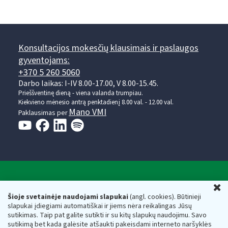
Konsultacijos mokesčių klausimais ir paslaugos
gyventojams:
+370 5 260 5060
Darbo laikas: I-IV 8.00-17.00, V 8.00-15.45.
Prieššventinę dieną - viena valanda trumpiau.
Kiekvieno mėnesio antrą penktadienį 8.00 val. - 12.00 val.
Mano VMI
Paklausimas per
Valstybinė mokesčių inspekcija prie Lietuvos
U
Respublikos finansų ministerijos
Šioje svetainėje naudojami slapukai
(angl. cookies). Būtinieji
slapukai įdiegiami automatiškai ir jiems nėra reikalingas Jūsų
Biudžetinė įstaiga. Juridinio asmens kodas — 188659752,
sutikimas. Taip pat galite sutikti ir su kitų slapukų naudojimu. Savo
adresas: Vasario 16-osios g. 14, 01107 Vilnius, Lietuva, el.paštas:
sutikimą bet kada galėsite atšaukti pakeisdami interneto naršyklės