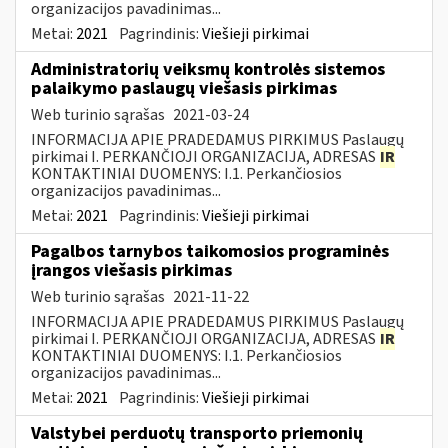
organizacijos pavadinimas...
Metai:
2021
Pagrindinis:
Viešieji pirkimai
Administratorių veiksmų kontrolės sistemos
palaikymo paslaugų viešasis pirkimas
Web turinio sąrašas
2021-03-24
INFORMACIJA APIE PRADEDAMUS PIRKIMUS Paslaugų
pirkimai I. PERKANČIOJI ORGANIZACIJA, ADRESAS
IR
KONTAKTINIAI DUOMENYS: I.1. Perkančiosios
organizacijos pavadinimas...
Metai:
2021
Pagrindinis:
Viešieji pirkimai
Pagalbos tarnybos taikomosios programinės
įrangos viešasis pirkimas
Web turinio sąrašas
2021-11-22
INFORMACIJA APIE PRADEDAMUS PIRKIMUS Paslaugų
pirkimai I. PERKANČIOJI ORGANIZACIJA, ADRESAS
IR
KONTAKTINIAI DUOMENYS: I.1. Perkančiosios
organizacijos pavadinimas...
Metai:
2021
Pagrindinis:
Viešieji pirkimai
Valstybei perduotų transporto priemonių