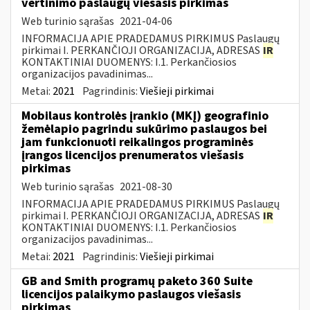
vertinimo paslaugų viešasis pirkimas
Web turinio sąrašas
2021-04-06
INFORMACIJA APIE PRADEDAMUS PIRKIMUS Paslaugų
pirkimai I. PERKANČIOJI ORGANIZACIJA, ADRESAS
IR
KONTAKTINIAI DUOMENYS: I.1. Perkančiosios
organizacijos pavadinimas...
Metai:
2021
Pagrindinis:
Viešieji pirkimai
Mobilaus kontrolės įrankio (MKĮ) geografinio
žemėlapio pagrindu sukūrimo paslaugos bei
jam funkcionuoti reikalingos programinės
įrangos licencijos prenumeratos viešasis
pirkimas
Web turinio sąrašas
2021-08-30
INFORMACIJA APIE PRADEDAMUS PIRKIMUS Paslaugų
pirkimai I. PERKANČIOJI ORGANIZACIJA, ADRESAS
IR
KONTAKTINIAI DUOMENYS: I.1. Perkančiosios
organizacijos pavadinimas...
Metai:
2021
Pagrindinis:
Viešieji pirkimai
GB and Smith programų paketo 360 Suite
licencijos palaikymo paslaugos viešasis
pirkimas