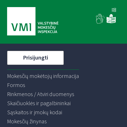
Prisijungti
Mokesčių mokėtojų informacija
Formos
Rinkmenos / Atviri duomenys
Skaičiuoklės ir pagalbininkai
Sąskaitos ir įmokų kodai
Mokesčių žinynas