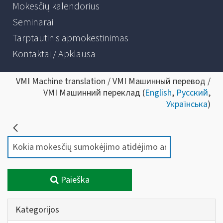
Mokesčių kalendorius
Seminarai
Tarptautinis apmokestinimas
Kontaktai / Apklausa
VMI Machine translation / VMI Машинный перевод /
VMI Машинний переклад (
English
,
Русский
,
Українська
)
Paieška
Kategorijos