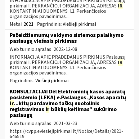
INFORMACIJA APIE PRADEDAMUS PIRKIMUS Paslaugų
pirkimai I. PERKANČIOJI ORGANIZACIJA, ADRESAS
IR
KONTAKTINIAI DUOMENYS: I.1. Perkančiosios
organizacijos pavadinimas...
Metai:
2021
Pagrindinis:
Viešieji pirkimai
Pažeidžiamumų valdymo sistemos palaikymo
paslaugų viešasis pirkimas
Web turinio sąrašas
2022-12-08
INFORMACIJA APIE PRADEDAMUS PIRKIMUS Paslaugų
pirkimai I. PERKANČIOJI ORGANIZACIJA, ADRESAS
IR
KONTAKTINIAI DUOMENYS: I.1. Perkančiosios
organizacijos pavadinimas...
Pagrindinis:
Viešieji pirkimai
KONSULTACIJAI Dėl Elektroninių kasos aparatų
posistemio (i.EKA) e.Paslaugos „Kasos aparatų
ir
...kitų pardavimo taškų nuotolinis
registravimas
ir
būklių keitimas“ sukūrimo
paslaugų
Web turinio sąrašas
2021-03-23
https://cvpp.eviesiejipirkimai.lt/Notice/Details/2021-
646519