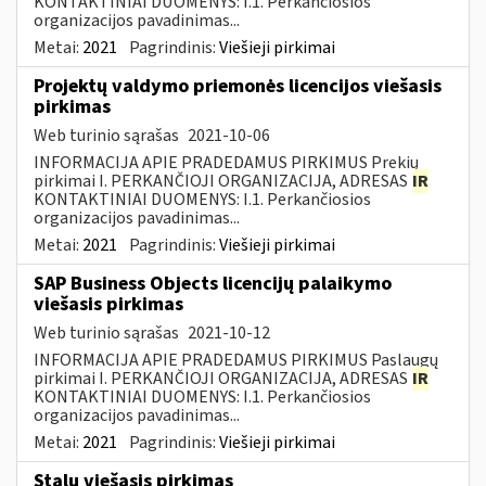
KONTAKTINIAI DUOMENYS: I.1. Perkančiosios
organizacijos pavadinimas...
Metai:
2021
Pagrindinis:
Viešieji pirkimai
Projektų valdymo priemonės licencijos viešasis
pirkimas
Web turinio sąrašas
2021-10-06
INFORMACIJA APIE PRADEDAMUS PIRKIMUS Prekių
pirkimai I. PERKANČIOJI ORGANIZACIJA, ADRESAS
IR
KONTAKTINIAI DUOMENYS: I.1. Perkančiosios
organizacijos pavadinimas...
Metai:
2021
Pagrindinis:
Viešieji pirkimai
SAP Business Objects licencijų palaikymo
viešasis pirkimas
Web turinio sąrašas
2021-10-12
INFORMACIJA APIE PRADEDAMUS PIRKIMUS Paslaugų
pirkimai I. PERKANČIOJI ORGANIZACIJA, ADRESAS
IR
KONTAKTINIAI DUOMENYS: I.1. Perkančiosios
organizacijos pavadinimas...
Metai:
2021
Pagrindinis:
Viešieji pirkimai
Stalų viešasis pirkimas