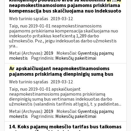
neapmokestinamosioms pajamoms priskiriama
kompensacija bus skaičiuojama nuo indeksuoto
Web turinio sąrašas
2019-03-12
Taip, nuo 2019-01-01 neapmokestinamosioms
pajamoms priskiriama kompensacija skaičiuojama nuo
indeksuoto pritaikius koeficientą 1,289 darbo
užmokesčio. Pvz., jeigu indeksuotas darbo užmokestis
yra...
Metai (Archyvas):
2019
Mokesčiai:
Gyventojų pajamų
mokestis
Pagrindinis:
Mokesčių pakeitimai
Ar
apskaičiuojant neapmokestinamosioms
pajamoms priskiriamą dienpinigių sumą bus
Web turinio sąrašas
2019-03-12
Taip, nuo 2019-01-01 apskaičiuojant
neapmokestinamosioms pajamoms priskiriamą
dienpinigių sumą bus vertinamas indeksuotas darbo
užmokestis (valandinis tarifinis atlygis), t. y. padidintas...
Metai (Archyvas):
2019
Mokesčiai:
Gyventojų pajamų
mokestis
Pagrindinis:
Mokesčių pakeitimai
14. Koks pajamų mokesčio tarifas bus taikomas