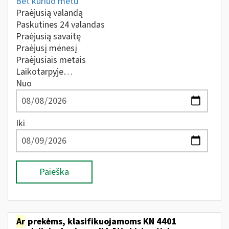
Bet kuriuo metu
Praėjusią valandą
Paskutines 24 valandas
Praėjusią savaitę
Praėjusį mėnesį
Praėjusiais metais
Laikotarpyje…
Nuo
Iki
Paieška
Ar
prekėms, klasifikuojamoms KN 4401