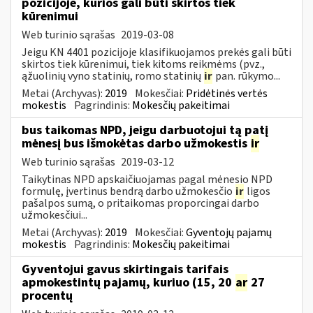
pozicijoje, kurios gali būti skirtos tiek
kūrenimui
Web turinio sąrašas
2019-03-08
Jeigu KN 4401 pozicijoje klasifikuojamos prekės gali būti
skirtos tiek kūrenimui, tiek kitoms reikmėms (pvz.,
ąžuolinių vyno statinių, romo statinių
ir
pan. rūkymo...
Metai (Archyvas):
2019
Mokesčiai:
Pridėtinės vertės
mokestis
Pagrindinis:
Mokesčių pakeitimai
bus taikomas NPD, jeigu darbuotojui tą patį
mėnesį bus išmokėtas darbo užmokestis
ir
Web turinio sąrašas
2019-03-12
Taikytinas NPD apskaičiuojamas pagal mėnesio NPD
formulę, įvertinus bendrą darbo užmokesčio
ir
ligos
pašalpos sumą, o pritaikomas proporcingai darbo
užmokesčiui...
Metai (Archyvas):
2019
Mokesčiai:
Gyventojų pajamų
mokestis
Pagrindinis:
Mokesčių pakeitimai
Gyventojui gavus skirtingais tarifais
apmokestintų pajamų, kuriuo (15, 20
ar
27
procentų