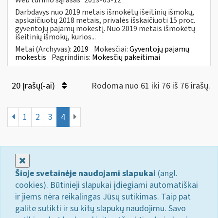
Darbdavys nuo 2019 metais išmokėtų išeitinių išmokų,
apskaičiuotų 2018 metais, privalės išskaičiuoti 15 proc.
gyventojų pajamų mokestį. Nuo 2019 metais išmokėtų
išeitinių išmokų, kurios...
Metai (Archyvas):
2019
Mokesčiai:
Gyventojų pajamų
mokestis
Pagrindinis:
Mokesčių pakeitimai
20 Įrašų(-ai)
Rodoma nuo 61 iki 76 iš 76 irašų.
1
2
3
4
Uždaryti
Šioje svetainėje naudojami slapukai
(angl.
cookies). Būtinieji slapukai įdiegiami automatiškai
ir jiems nėra reikalingas Jūsų sutikimas. Taip pat
galite sutikti ir su kitų slapukų naudojimu. Savo