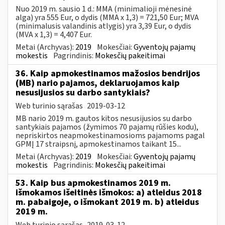
Nuo 2019 m. sausio 1 d.: MMA (minimalioji mėnesinė
alga) yra 555 Eur, o dydis (MMA x 1,3) = 721,50 Eur; MVA
(minimalusis valandinis atlygis) yra 3,39 Eur, o dydis
(MVA x 1,3) = 4,407 Eur.
Metai (Archyvas):
2019
Mokesčiai:
Gyventojų pajamų
mokestis
Pagrindinis:
Mokesčių pakeitimai
36. Kaip apmokestinamos mažosios bendrijos
(MB) nario pajamos, deklaruojamos kaip
nesusijusios su darbo santykiais?
Web turinio sąrašas
2019-03-12
MB nario 2019 m. gautos kitos nesusijusios su darbo
santykiais pajamos (žymimos 70 pajamų rūšies kodu),
nepriskirtos neapmokestinamosioms pajamoms pagal
GPMĮ 17 straipsnį, apmokestinamos taikant 15...
Metai (Archyvas):
2019
Mokesčiai:
Gyventojų pajamų
mokestis
Pagrindinis:
Mokesčių pakeitimai
53. Kaip bus apmokestinamos 2019 m.
išmokamos išeitinės išmokos: a) atleidus 2018
m. pabaigoje, o išmokant 2019 m. b) atleidus
2019 m.
Web turinio sąrašas
2019-03-12