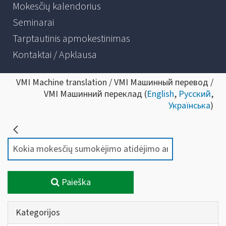
Mokesčių kalendorius
Seminarai
Tarptautinis apmokestinimas
Kontaktai / Apklausa
VMI Machine translation / VMI Машинный перевод /
VMI Машинний переклад (
English
,
Русский
,
Українська
)
Paieška
Kategorijos