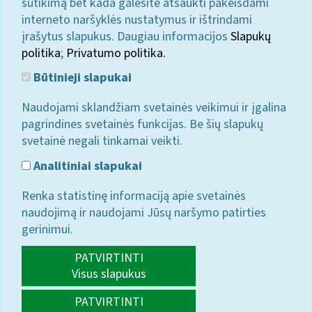
sutikimą bet kada galėsite atšaukti pakeisdami
interneto naršyklės nustatymus ir ištrindami
įrašytus slapukus. Daugiau informacijos
Slapukų
politika
;
Privatumo politika.
Būtinieji slapukai
Naudojami sklandžiam svetainės veikimui ir įgalina
pagrindines svetainės funkcijas. Be šių slapukų
svetainė negali tinkamai veikti.
Analitiniai slapukai
Renka statistinę informaciją apie svetainės
naudojimą ir naudojami Jūsų naršymo patirties
gerinimui.
PATVIRTINTI
Visus slapukus
PATVIRTINTI