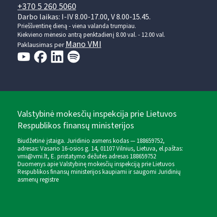
+370 5 260 5060
Darbo laikas: I-IV 8.00-17.00, V 8.00-15.45.
Prieššventinę dieną - viena valanda trumpiau.
Kiekvieno mėnesio antrą penktadienį 8.00 val. - 12.00 val.
Mano VMI
Paklausimas per
Valstybinė mokesčių inspekcija prie Lietuvos
Respublikos finansų ministerijos
Biudžetinė įstaiga. Juridinio asmens kodas — 188659752,
adresas: Vasario 16-osios g. 14, 01107 Vilnius, Lietuva, el.paštas:
vmi@vmi.lt
, E. pristatymo dėžutės adresas 188659752
Duomenys apie Valstybinę mokesčių inspekciją prie Lietuvos
Respublikos finansų ministerijos kaupiami ir saugomi Juridinių
asmenų registre