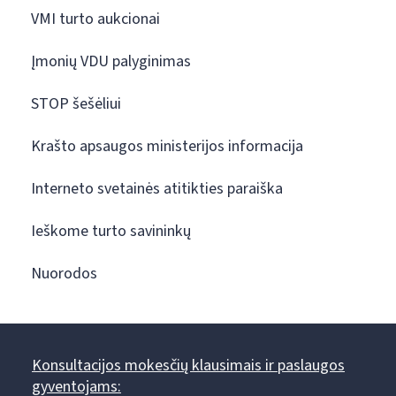
VMI turto aukcionai
Įmonių VDU palyginimas
STOP šešėliui
Krašto apsaugos ministerijos informacija
Interneto svetainės atitikties paraiška
Ieškome turto savininkų
Nuorodos
Konsultacijos mokesčių klausimais ir paslaugos
gyventojams: