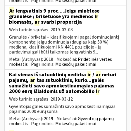
mokestis
Pagrindinis:
Mokesčių pakeitimai
Ar
lengvatinis 9 proc....Jeigu minėtose
granulėse / briketuose yra medienos
ir
biomasės,
ar
svarbi proporcija
Web turinio sąrašas
2019-03-08
Granulės / briketai – klasifikuojami pagal dominuojantį
komponentą: jeigu dominuoja (daugiau kaip 50 %)
mediena, klasifikuojami KN 4401 pozicijoje - jų
pardavimui gali būti taikomas lengvatinis 9...
Metai (Archyvas):
2019
Mokesčiai:
Pridėtinės vertės
mokestis
Pagrindinis:
Mokesčių pakeitimai
Kai vienas iš sutuoktinių nedirba
ir
/
ar
neturi
pajamų,
ar
tas sutuoktinis, kurio...galės
sumažinti savo apmokestinamąsias pajamas
2000 eurų išlaidomis už automobilio
ir
Web turinio sąrašas
2019-03-12
Gyventojas galės sumažinti savo apmokestinamąsias
pajamas 2000 eurų suma.
Metai (Archyvas):
2019
Mokesčiai:
Gyventojų pajamų
mokestis
Pagrindinis:
Mokesčių pakeitimai