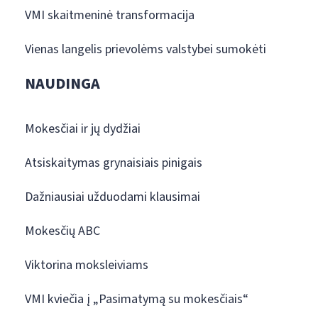
VMI skaitmeninė transformacija
Vienas langelis prievolėms valstybei sumokėti
NAUDINGA
Mokesčiai ir jų dydžiai
Atsiskaitymas grynaisiais pinigais
Dažniausiai užduodami klausimai
Mokesčių ABC
Viktorina moksleiviams
VMI kviečia į „Pasimatymą su mokesčiais“