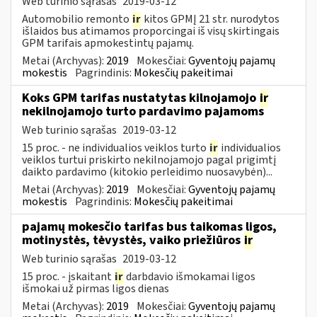
Web turinio sąrašas
2019-03-12
Automobilio remonto
ir
kitos GPMĮ 21 str. nurodytos
išlaidos bus atimamos proporcingai iš visų skirtingais
GPM tarifais apmokestintų pajamų.
Metai (Archyvas):
2019
Mokesčiai:
Gyventojų pajamų
mokestis
Pagrindinis:
Mokesčių pakeitimai
Koks GPM tarifas nustatytas kilnojamojo
ir
nekilnojamojo turto pardavimo pajamoms
Web turinio sąrašas
2019-03-12
15 proc. - ne individualios veiklos turto
ir
individualios
veiklos turtui priskirto nekilnojamojo pagal prigimtį
daikto pardavimo (kitokio perleidimo nuosavybėn)...
Metai (Archyvas):
2019
Mokesčiai:
Gyventojų pajamų
mokestis
Pagrindinis:
Mokesčių pakeitimai
pajamų mokesčio tarifas bus taikomas ligos,
motinystės, tėvystės, vaiko priežiūros
ir
Web turinio sąrašas
2019-03-12
15 proc. - įskaitant
ir
darbdavio išmokamai ligos
išmokai už pirmas ligos dienas
Metai (Archyvas):
2019
Mokesčiai:
Gyventojų pajamų