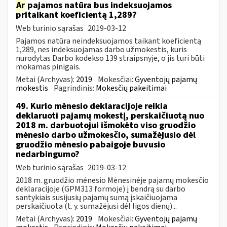
Ar
pajamos natūra bus indeksuojamos
pritaikant koeficientą 1,289?
Web turinio sąrašas
2019-03-12
Pajamos natūra neindeksuojamos taikant koeficientą
1,289, nes indeksuojamas darbo užmokestis, kuris
nurodytas Darbo kodekso 139 straipsnyje, o jis turi būti
mokamas pinigais.
Metai (Archyvas):
2019
Mokesčiai:
Gyventojų pajamų
mokestis
Pagrindinis:
Mokesčių pakeitimai
49. Kurio mėnesio deklaracijoje reikia
deklaruoti pajamų mokestį, perskaičiuotą nuo
2018 m. darbuotojui išmokėto viso gruodžio
mėnesio darbo užmokesčio, sumažėjusio dėl
gruodžio mėnesio pabaigoje buvusio
nedarbingumo?
Web turinio sąrašas
2019-03-12
2018 m. gruodžio mėnesio Mėnesinėje pajamų mokesčio
deklaracijoje (GPM313 formoje) į bendrą su darbo
santykiais susijusių pajamų sumą įskaičiuojama
perskaičiuota (t. y. sumažėjusi dėl ligos dienų)...
Metai (Archyvas):
2019
Mokesčiai:
Gyventojų pajamų