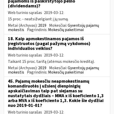
pajamoms iš paskirstytojo pelno
(dividendams)?
Web turinio sąrašas
2019-03-12
15 proc. - neatsižvelgiant į jų sumą.
Metai (Archyvas):
2019
Mokesčiai:
Gyventojų pajamų
mokestis
Pagrindinis:
Mokesčių pakeitimai
18. Kaip apmokestinamos pajamos iš
įregistruotos (pagal pažymą vykdomos)
individualios veiklos?
Web turinio sąrašas
2019-03-12
Taikant 15 proc. tarifą (atėmus mokesčio kreditą).
Metai (Archyvas):
2019
Mokesčiai:
Gyventojų pajamų
mokestis
Pagrindinis:
Mokesčių pakeitimai
45. Pajamų mokesčiu neapmokestinamų
komandiruotės į užsienį dienpinigių
apskaičiavimas taip pat siejamas su
nustatytais dydžiais – MMA x iš koeficiento 1,3
arba MVA x iš koeficiento 1,3. Kokie šie dydžiai
nuo 2019-01-01?
Web turinio sąrašas
2019-03-12