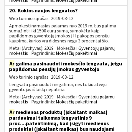
mokestis
Pagrindinis:
Mokesčių pakeitimai
20. Kokios naujos lengvatos?
Web turinio sąrašas
2019-03-12
Apmokestinamąsias pajamas nuo 2019 m. bus galima
sumažinti: iki 1500 eurų suma, sumokėta kaip:
papildomos gyventojų įmokos į II pakopos pensijų
kaupimą, kurios yra didesnės negu 3 procentai šio...
Metai (Archyvas):
2019
Mokesčiai:
Gyventojų pajamų
mokestis
Pagrindinis:
Mokesčių pakeitimai
Ar
galima pasinaudoti mokesčio lengvata, jeigu
papildomas pensijų įmokas gyventojo
Web turinio sąrašas
2019-03-12
Lengvata pasinaudoti negalima, nes tokiu atveju
gyventojas išlaidų nepatiria.
Metai (Archyvas):
2019
Mokesčiai:
Gyventojų pajamų
mokestis
Pagrindinis:
Mokesčių pakeitimai
Ar
medienos produktų (įskaitant malkas)
pardavimui taikomas lengvatinis 9
proc....patvirtinimą, kad įsigyti medienos
produktai (įskaitant malkas) bus naudojami