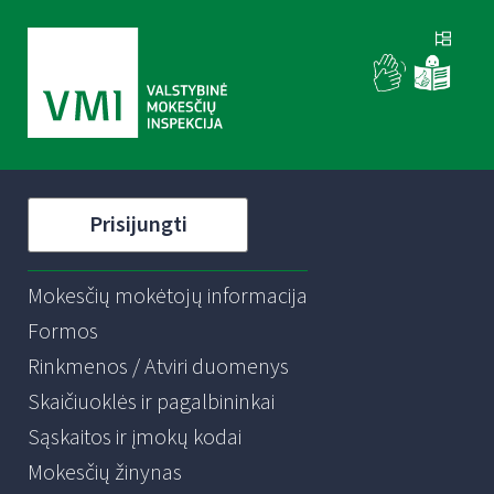
Prisijungti
Mokesčių mokėtojų informacija
Formos
Rinkmenos / Atviri duomenys
Skaičiuoklės ir pagalbininkai
Sąskaitos ir įmokų kodai
Mokesčių žinynas