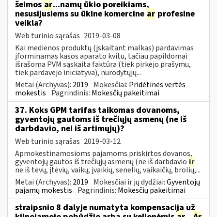
šeimos
ar
...namų ūkio poreikiams,
nesusijusiems su ūkine komercine
ar
profesine
veikla?
Web turinio sąrašas
2019-03-08
Kai medienos produktų (įskaitant malkas) pardavimas
įforminamas kasos aparato kvitu, tačiau papildomai
išrašoma PVM sąskaita faktūra (tiek pirkėjo prašymu,
tiek pardavėjo iniciatyva), nurodytųjų...
Metai (Archyvas):
2019
Mokesčiai:
Pridėtinės vertės
mokestis
Pagrindinis:
Mokesčių pakeitimai
37. Koks GPM tarifas taikomas dovanoms,
gyventojų gautoms iš trečiųjų asmenų (ne iš
darbdavio, nei iš artimųjų)?
Web turinio sąrašas
2019-03-12
Apmokestinamosioms pajamoms priskirtos dovanos,
gyventojų gautos iš trečiųjų asmenų (ne iš darbdavio
ir
ne iš tėvų, įtėvių, vaikų, įvaikių, senelių, vaikaičių, brolių,...
Metai (Archyvas):
2019
Mokesčiai ir jų dydžiai:
Gyventojų
pajamų mokestis
Pagrindinis:
Mokesčių pakeitimai
straipsnio 8 dalyje numatyta kompensacija už
kilnojamojo pobūdžio arba su kelionėmis
ar
...
Ar