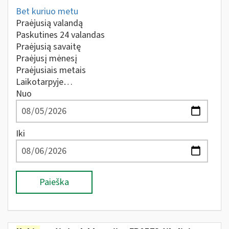
Bet kuriuo metu
Praėjusią valandą
Paskutines 24 valandas
Praėjusią savaitę
Praėjusį mėnesį
Praėjusiais metais
Laikotarpyje…
Nuo
Iki
Paieška