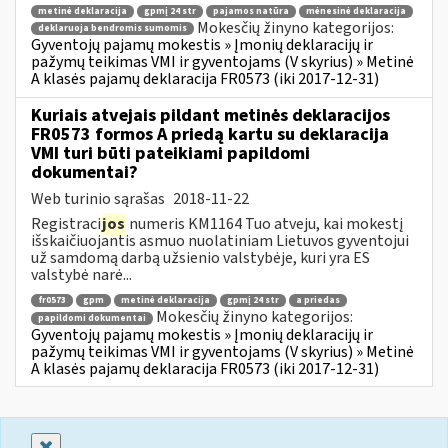
metinė deklaracija
gpmį 24 str
pajamos natūra
mėnesinė deklaracija
Mokesčių žinyno kategorijos:
deklaruoja bendromis sumomis
Gyventojų pajamų mokestis » Įmonių deklaracijų ir
pažymų teikimas VMI ir gyventojams (V skyrius) » Metinė
A klasės pajamų deklaracija FR0573 (iki 2017-12-31)
Kuriais atvejais pildant metinės deklaracijos
FR0573 formos A priedą kartu su deklaracija
VMI turi būti pateikiami papildomi
dokumentai?
Web turinio sąrašas
2018-11-22
Registraci
jos
numeris KM1164 Tuo atveju, kai mokestį
išskaičiuojantis asmuo nuolatiniam Lietuvos gyventojui
už samdomą darbą užsienio valstybėje, kuri yra ES
valstybė narė...
fr0573
gpm
metinė deklaracija
gpmį 24 str
a priedas
Mokesčių žinyno kategorijos:
papildomi dokumentai
Gyventojų pajamų mokestis » Įmonių deklaracijų ir
pažymų teikimas VMI ir gyventojams (V skyrius) » Metinė
A klasės pajamų deklaracija FR0573 (iki 2017-12-31)
Uždaryti