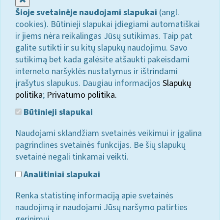
Šioje svetainėje naudojami slapukai
(angl.
cookies). Būtinieji slapukai įdiegiami automatiškai
ir jiems nėra reikalingas Jūsų sutikimas. Taip pat
galite sutikti ir su kitų slapukų naudojimu. Savo
sutikimą bet kada galėsite atšaukti pakeisdami
interneto naršyklės nustatymus ir ištrindami
įrašytus slapukus. Daugiau informacijos
Slapukų
politika
;
Privatumo politika.
Būtinieji slapukai
Naudojami sklandžiam svetainės veikimui ir įgalina
pagrindines svetainės funkcijas. Be šių slapukų
svetainė negali tinkamai veikti.
Analitiniai slapukai
Renka statistinę informaciją apie svetainės
naudojimą ir naudojami Jūsų naršymo patirties
gerinimui.