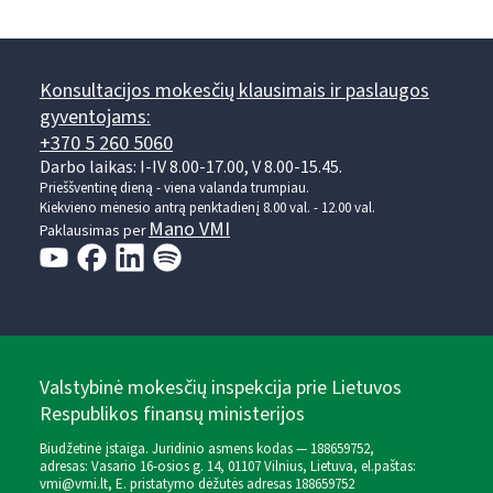
Konsultacijos mokesčių klausimais ir paslaugos
gyventojams:
+370 5 260 5060
Darbo laikas: I-IV 8.00-17.00, V 8.00-15.45.
Prieššventinę dieną - viena valanda trumpiau.
Kiekvieno mėnesio antrą penktadienį 8.00 val. - 12.00 val.
Mano VMI
Paklausimas per
Valstybinė mokesčių inspekcija prie Lietuvos
Respublikos finansų ministerijos
Biudžetinė įstaiga. Juridinio asmens kodas — 188659752,
adresas: Vasario 16-osios g. 14, 01107 Vilnius, Lietuva, el.paštas:
vmi@vmi.lt
, E. pristatymo dėžutės adresas 188659752