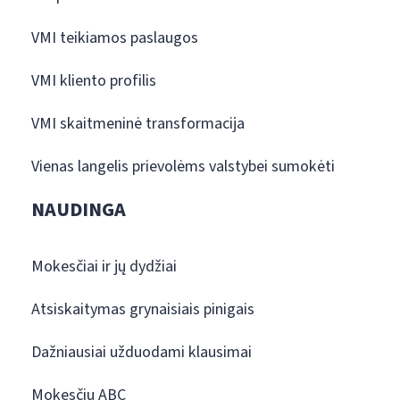
VMI teikiamos paslaugos
VMI kliento profilis
VMI skaitmeninė transformacija
Vienas langelis prievolėms valstybei sumokėti
NAUDINGA
Mokesčiai ir jų dydžiai
Atsiskaitymas grynaisiais pinigais
Dažniausiai užduodami klausimai
Mokesčių ABC