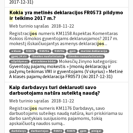
2017-12-31)
Kokia
yra metinės deklaracijos FR0573 pildymo
ir
teikimo 2017 m.?
Web turinio sąrašas
2018-11-22
Registraci
jos
numeris KM1158 Aspektas Komentaras
Kokios išmokos gyventojams deklaruojamos? 2017 m.
mokestį išskaičiuojantys asmenys deklaraci
jos
...
a klasė
fr0573
fr0573a
fr0573u
gpm
metinė deklaracija
gpmį 24 str
išmokos nuolatiniams
išmokos nenuolatiniams
Mokesčių žinyno kategorijos:
užpildymas
pateikimo būdai
Gyventojų pajamų mokestis » Įmonių deklaracijų ir
pažymų teikimas VMI ir gyventojams (V skyrius) » Metinė
A klasės pajamų deklaracija FR0573 (iki 2017-12-31)
Kaip darbdavys turi deklaruoti savo
darbuotojams natūra suteiktą naudą?
Web turinio sąrašas
2018-11-22
Registraci
jos
numeris KM1176 Darbdavys, savo
darbuotojams suteikęs naudą natūra, kuri priskiriama su
darbo santykiais susijusioms pajamoms, tokią
apskaičiuotą naudos sumą...
darbdavys
darbuotojas
fr0572
fr0573
gpm
pinigai