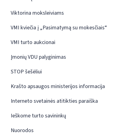
Viktorina moksleiviams
VMI kviečia į „Pasimatymą su mokesčiais“
VMI turto aukcionai
Įmonių VDU palyginimas
STOP šešėliui
Krašto apsaugos ministerijos informacija
Interneto svetainės atitikties paraiška
Ieškome turto savininkų
Nuorodos