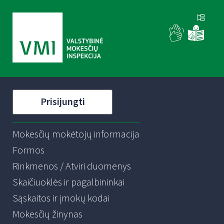
Prisijungti
Mokesčių mokėtojų informacija
Formos
Rinkmenos / Atviri duomenys
Skaičiuoklės ir pagalbininkai
Sąskaitos ir įmokų kodai
Mokesčių žinynas