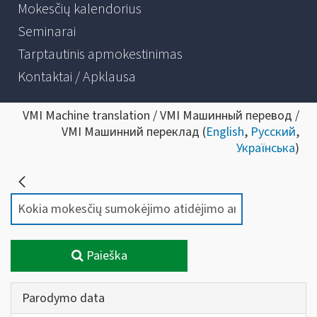
Mokesčių kalendorius
Seminarai
Tarptautinis apmokestinimas
Kontaktai / Apklausa
VMI Machine translation / VMI Машинный перевод /
VMI Машинний переклад (
English
,
Русский
,
Українська
)
Paieška
Parodymo data