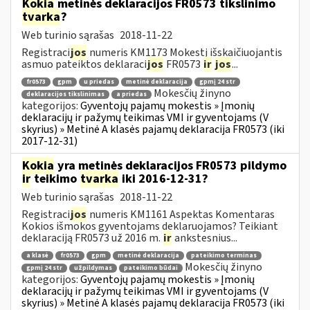
Kokia
metinės deklaracijos FR0573 tikslinimo
tvarka
?
Web turinio sąrašas
2018-11-22
Registraci
jos
numeris KM1173 Mokestį išskaičiuojantis
asmuo pateiktos deklaraci
jos
FR0573
ir
jos
...
fr0573
gpm
u priedas
metinė deklaracija
gpmį 24 str
Mokesčių žinyno
deklaracijos tikslinimas
a priedas
kategorijos:
Gyventojų pajamų mokestis » Įmonių
deklaracijų ir pažymų teikimas VMI ir gyventojams (V
skyrius) » Metinė A klasės pajamų deklaracija FR0573 (iki
2017-12-31)
Kokia
yra metinės deklaracijos FR0573 pildymo
ir
teikimo
tvarka
iki 2016-12-31?
Web turinio sąrašas
2018-11-22
Registraci
jos
numeris KM1161 Aspektas Komentaras
Kokios išmokos gyventojams deklaruojamos? Teikiant
deklaraciją FR0573 už 2016 m.
ir
ankstesnius...
a klasė
fr0573
gpm
metinė deklaracija
pateikimo terminas
Mokesčių žinyno
gpmį 24 str
užpildymas
pateikimo būdai
kategorijos:
Gyventojų pajamų mokestis » Įmonių
deklaracijų ir pažymų teikimas VMI ir gyventojams (V
skyrius) » Metinė A klasės pajamų deklaracija FR0573 (iki