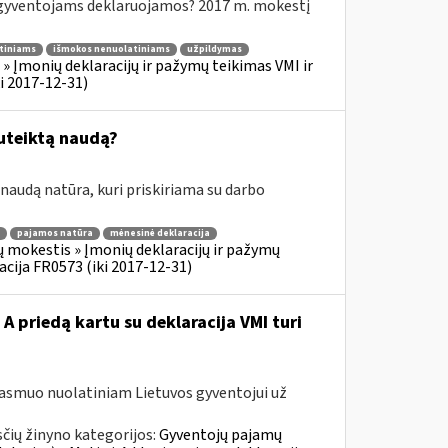
yventojams deklaruojamos? 2017 m. mokestį
tiniams
išmokos nenuolatiniams
užpildymas
 Įmonių deklaracijų ir pažymų teikimas VMI ir
i 2017-12-31)
uteiktą naudą?
audą natūra, kuri priskiriama su darbo
pajamos natūra
mėnesinė deklaracija
 mokestis » Įmonių deklaracijų ir pažymų
acija FR0573 (iki 2017-12-31)
A priedą kartu su deklaracija VMI turi
 asmuo nuolatiniam Lietuvos gyventojui už
čių žinyno kategorijos:
Gyventojų pajamų