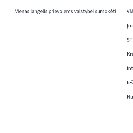
Vienas langelis prievolėms valstybei sumokėti
VM
Įm
ST
Kr
In
Ie
Nu