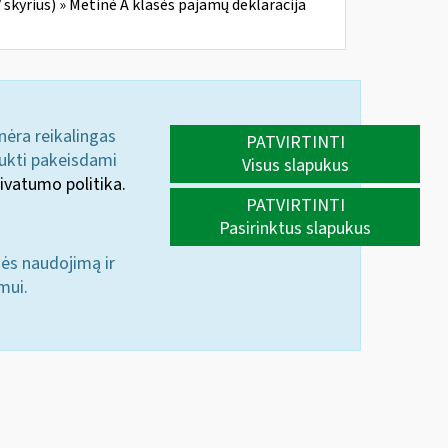
skyrius) » Metinė A klasės pajamų deklaracija
 nėra reikalingas
PATVIRTINTI
aukti pakeisdami
Visus slapukus
ivatumo politika.
PATVIRTINTI
Pasirinktus slapukus
nės naudojimą ir
mui.