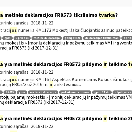
ia
metinės deklaracijos FR0573 tikslinimo
tvarka
?
urinio sąrašas
2018-11-22
traci
jos
numeris KM1173 Mokestį išskaičiuojantis asmuo pateikto
gpm
u priedas
metinė deklaracija
gpmį 24 str
deklaracijos tikslinimas
a prie
ų mokestis » Įmonių deklaracijų ir pažymų teikimas VMI ir gyvento
racija FR0573 (iki 2017-12-31)
ia
yra metinės deklaracijos FR0573 pildymo
ir
teikimo
t
urinio sąrašas
2018-11-22
traci
jos
numeris KM1161 Aspektas Komentaras Kokios išmokos g
raciją FR0573 už 2016 m.
ir
ankstesnius...
ė
fr0573
gpm
metinė deklaracija
pateikimo terminas
gpmį 24 str
užpildymas
tojų pajamų mokestis » Įmonių deklaracijų ir pažymų teikimas VMI 
ų deklaracija FR0573 (iki 2017-12-31)
ia
yra metinės deklaracijos FR0573 pildymo
ir
teikimo 2
urinio sąrašas
2018-11-22