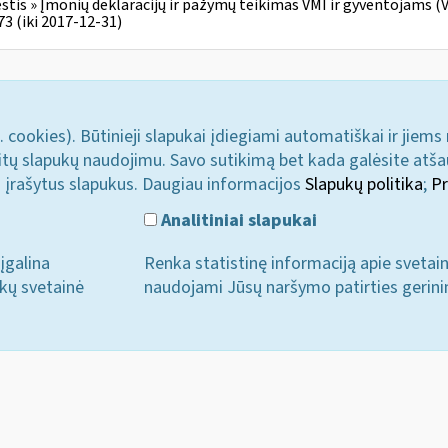
tis » Įmonių deklaracijų ir pažymų teikimas VMI ir gyventojams (V 
3 (iki 2017-12-31)
. cookies). Būtinieji slapukai įdiegiami automatiškai ir jiems
u kitų slapukų naudojimu. Savo sutikimą bet kada galėsite atš
i įrašytus slapukus. Daugiau informacijos
Slapukų politika
;
Pr
Analitiniai slapukai
įgalina
Renka statistinę informaciją apie svetai
ukų svetainė
naudojami Jūsų naršymo patirties gerini