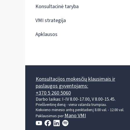
Konsultacinė taryba
VMI strategija
Apklausos
Konsultacijos mokesčių klausimais ir
paslaugos gyventojams:
+370 5 260 5060
Darbo laikas: I-IV 8.00-17.00, V 8.00-15.45.
Prieššventinę dieną - viena valanda trumpiau.
Kiekvieno mėnesio antrą penktadienį 8.00 val. - 12.00 val.
Mano VMI
Paklausimas per