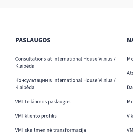
PASLAUGOS
N
Consultations at International House Vilnius /
Mo
Klaipėda
At
Консультации в International House Vilnius /
Klaipėda
Da
VMI teikiamos paslaugos
Mo
VMI kliento profilis
Vi
VMI skaitmeninė transformacija
VM