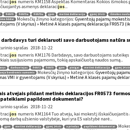
traci
jos
numeris KM1158 Aspektas Komentaras Kokios išmokos g
ičiuojantys asmenys deklaraci
jos
...
ė
fr0573
fr0573a
fr0573u
gpm
metinė deklaracija
gpmį 24 str
išmokos nuola
Mokesčių žinyno kategorijos:
Gyventojų pajamų mokestis »
kimo būdai
tojams (V skyrius) » Metinė A klasės pajamų deklaracija FR0573 (ik
 darbdavys turi deklaruoti savo darbuotojams natūra s
urinio sąrašas
2018-11-22
traci
jos
numeris KM1176 Darbdavys, savo darbuotojams suteikęs n
kiais susijusioms pajamoms, tokią apskaičiuotą naudos sumą...
avys
darbuotojas
fr0572
fr0573
gpm
pinigai
metinė deklaracija
gpmį 24 str
Mokesčių žinyno kategorijos:
Gyventojų pajamų
ruoja bendromis sumomis
mas VMI ir gyventojams (V skyrius) » Metinė A klasės pajamų deklar
ais atvejais pildant metinės deklaracijos FR0573 formos 
 pateikiami papildomi dokumentai?
urinio sąrašas
2018-11-22
traci
jos
numeris KM1164 Tuo atveju, kai mokestį išskaičiuojantis
mą darbą užsienio valstybėje, kuri yra ES valstybė narė...
Mokes
gpm
metinė deklaracija
gpmį 24 str
a priedas
papildomi dokumentai