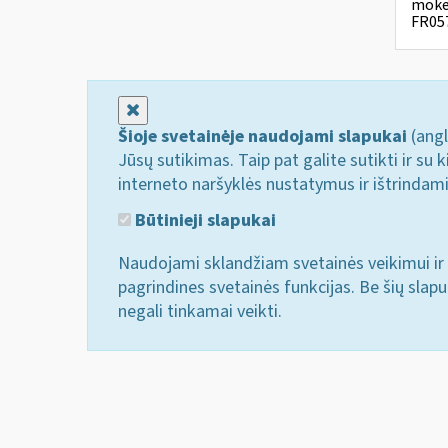
mokes
FR057
Uždaryti
Šioje svetainėje naudojami slapukai
(angl
Jūsų sutikimas. Taip pat galite sutikti ir s
interneto naršyklės nustatymus ir ištrindam
Būtinieji slapukai
Naudojami sklandžiam svetainės veikimui ir 
pagrindines svetainės funkcijas. Be šių slap
negali tinkamai veikti.