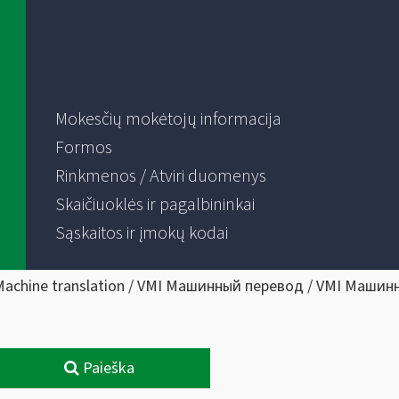
Mokesčių mokėtojų informacija
Formos
Rinkmenos / Atviri duomenys
Skaičiuoklės ir pagalbininkai
Sąskaitos ir įmokų kodai
Machine translation / VMI Машинный перевод / VMI Машин
Paieška