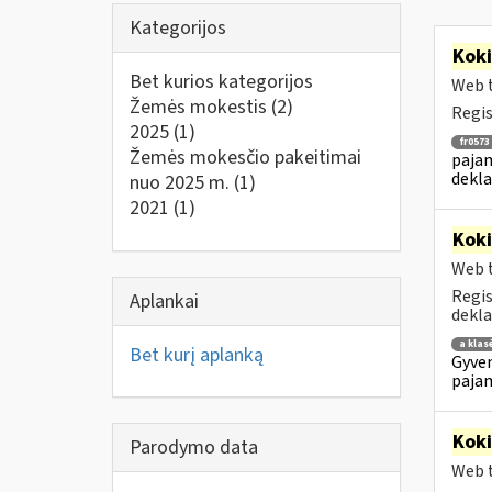
Kategorijos
Kok
Bet kurios kategorijos
Web t
Žemės mokestis
(2)
Regis
2025
(1)
fr0573
Žemės mokesčio pakeitimai
pajam
dekla
nuo 2025 m.
(1)
2021
(1)
Kok
Web t
Regis
Aplankai
dekla
a klas
Bet kurį aplanką
Gyven
pajam
Kok
Parodymo data
Web t