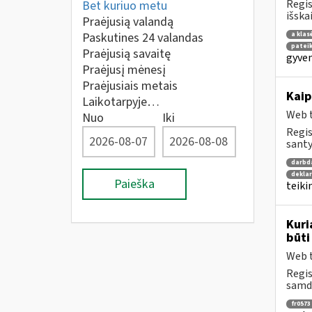
Regis
Bet kuriuo metu
išska
Praėjusią valandą
Paskutines 24 valandas
a klas
patei
Praėjusią savaitę
gyven
Praėjusį mėnesį
Praėjusiais metais
Kaip
Laikotarpyje…
Web t
Nuo
Iki
Regis
santy
darbd
dekla
Paieška
teiki
Kuri
būti
Web t
Regis
samdo
fr0573