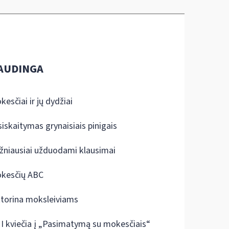
AUDINGA
kesčiai ir jų dydžiai
siskaitymas grynaisiais pinigais
žniausiai užduodami klausimai
kesčių ABC
ktorina moksleiviams
I kviečia į „Pasimatymą su mokesčiais“