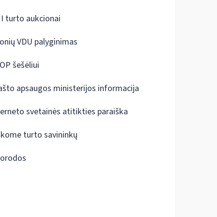
I turto aukcionai
onių VDU palyginimas
OP šešėliui
ašto apsaugos ministerijos informacija
terneto svetainės atitikties paraiška
škome turto savininkų
orodos