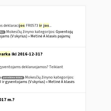
s deklaraci
jos
FR0573
ir
jos
...
Mokesčių žinyno kategorijos:
Gyventojų
das
jams (V skyrius) » Metinė A klasės pajamų
varka
iki 2016-12-31?
yventojams deklaruojamos? Teikiant
Mokesčių žinyno kategorijos:
pateikimo būdai
ir gyventojams (V skyrius) » Metinė A klasės
017 m.?