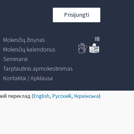
Prisijungti
Mokesčių žinynas
Mokesčių kalendorius
Seminarai
Tarptautinis apmokestinimas
Kontaktai / Apklausa
ний переклад (
English
,
Русский
,
Українська
)