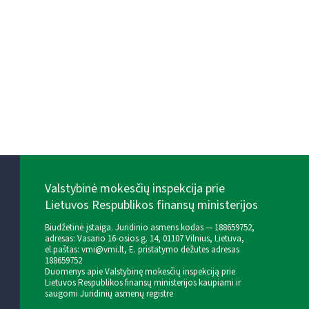
Valstybinė mokesčių inspekcija prie
Lietuvos Respublikos finansų ministerijos
Biudžetinė įstaiga. Juridinio asmens kodas — 188659752,
adresas: Vasario 16-osios g. 14, 01107 Vilnius, Lietuva,
el.paštas:
vmi@vmi.lt
, E. pristatymo dėžutės adresas
188659752
Duomenys apie Valstybinę mokesčių inspekciją prie
Lietuvos Respublikos finansų ministerijos kaupiami ir
saugomi Juridinių asmenų registre