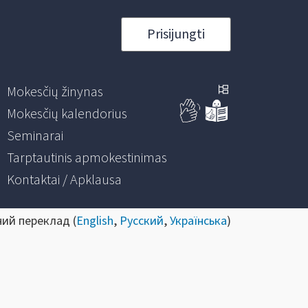
Prisijungti
Mokesčių žinynas
Mokesčių kalendorius
Seminarai
Tarptautinis apmokestinimas
Kontaktai / Apklausa
ний переклад (
English
,
Русский
,
Українська
)