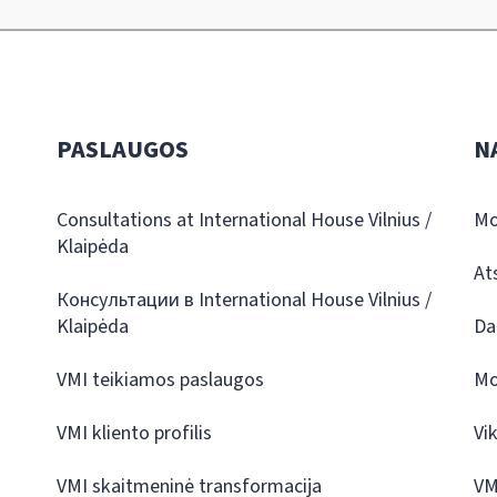
PASLAUGOS
N
Consultations at International House Vilnius /
Mo
Klaipėda
At
Консультации в International House Vilnius /
Klaipėda
Da
VMI teikiamos paslaugos
Mo
VMI kliento profilis
Vi
VMI skaitmeninė transformacija
VM