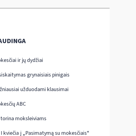
AUDINGA
kesčiai ir jų dydžiai
siskaitymas grynaisiais pinigais
žniausiai užduodami klausimai
kesčių ABC
ktorina moksleiviams
I kviečia į „Pasimatymą su mokesčiais“