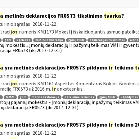
ia
metinės deklaracijos FR0573 tikslinimo
tvarka
?
urinio sąrašas
2018-11-22
traci
jos
numeris KM1173 Mokestį išskaičiuojantis asmuo pateikto
gpm
u priedas
metinė deklaracija
gpmį 24 str
deklaracijos tikslinimas
a prie
ų mokestis » Įmonių deklaracijų ir pažymų teikimas VMI ir gyvento
racija FR0573 (iki 2017-12-31)
ia
yra metinės deklaracijos FR0573 pildymo
ir
teikimo
t
urinio sąrašas
2018-11-22
traci
jos
numeris KM1161 Aspektas Komentaras Kokios išmokos g
raciją FR0573 už 2016 m.
ir
ankstesnius...
ė
fr0573
gpm
metinė deklaracija
pateikimo terminas
gpmį 24 str
užpildymas
tojų pajamų mokestis » Įmonių deklaracijų ir pažymų teikimas VMI 
ų deklaracija FR0573 (iki 2017-12-31)
ia
yra metinės deklaracijos FR0573 pildymo
ir
teikimo 2
urinio sąrašas
2018-11-22