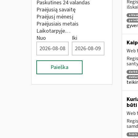
Regis
Paskutines 24 valandas
išska
Praėjusią savaitę
Praėjusį mėnesį
a klas
patei
Praėjusiais metais
gyven
Laikotarpyje…
Nuo
Iki
Kaip
Web t
Regis
santy
Paieška
darbd
dekla
teiki
Kuri
būti
Web t
Regis
samdo
fr0573