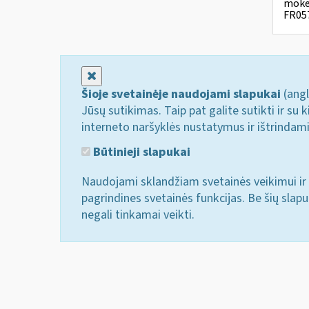
mokes
FR057
Uždaryti
Šioje svetainėje naudojami slapukai
(angl
Jūsų sutikimas. Taip pat galite sutikti ir s
interneto naršyklės nustatymus ir ištrindam
Būtinieji slapukai
Naudojami sklandžiam svetainės veikimui ir 
pagrindines svetainės funkcijas. Be šių slap
negali tinkamai veikti.