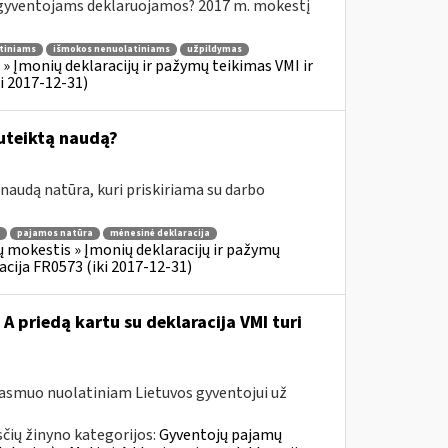
yventojams deklaruojamos? 2017 m. mokestį
tiniams
išmokos nenuolatiniams
užpildymas
 Įmonių deklaracijų ir pažymų teikimas VMI ir
i 2017-12-31)
uteiktą naudą?
audą natūra, kuri priskiriama su darbo
pajamos natūra
mėnesinė deklaracija
 mokestis » Įmonių deklaracijų ir pažymų
acija FR0573 (iki 2017-12-31)
A priedą kartu su deklaracija VMI turi
 asmuo nuolatiniam Lietuvos gyventojui už
čių žinyno kategorijos:
Gyventojų pajamų