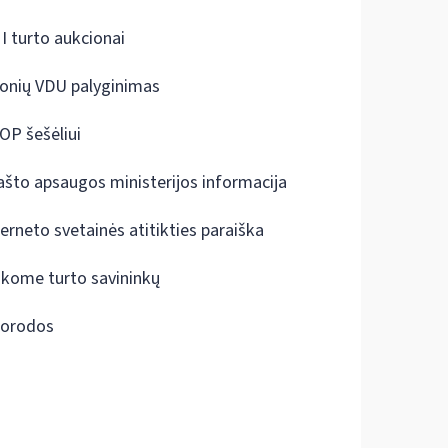
I turto aukcionai
onių VDU palyginimas
OP šešėliui
ašto apsaugos ministerijos informacija
terneto svetainės atitikties paraiška
škome turto savininkų
orodos