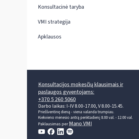
Konsultacinė taryba
VMI strategija
Apklausos
Konsultacijos mokesčių klausimais ir
paslaugos gyventojams:
+370 5 260 5060
Darbo laikas: I-IV 8.00-17.00, V 8.00-15.45.
Prieššventinę dieną - viena valanda trumpiau.
Kiekvieno mėnesio antrą penktadienį 8.00 val. - 12.00 val.
Mano VMI
Paklausimas per