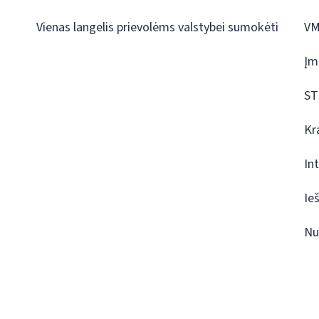
Vienas langelis prievolėms valstybei sumokėti
VM
Įm
ST
Kr
In
Ie
Nu