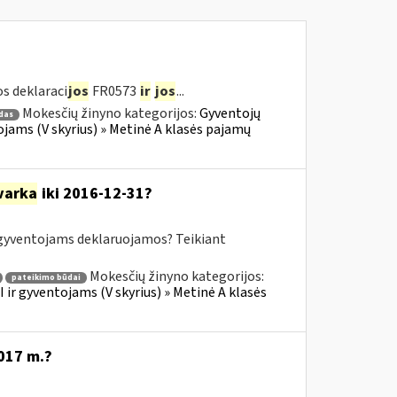
s deklaraci
jos
FR0573
ir
jos
...
Mokesčių žinyno kategorijos:
Gyventojų
das
jams (V skyrius) » Metinė A klasės pajamų
varka
iki 2016-12-31?
yventojams deklaruojamos? Teikiant
Mokesčių žinyno kategorijos:
pateikimo būdai
ir gyventojams (V skyrius) » Metinė A klasės
017 m.?