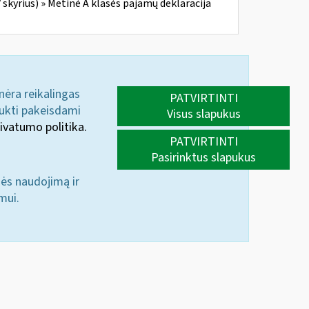
skyrius) » Metinė A klasės pajamų deklaracija
 nėra reikalingas
PATVIRTINTI
aukti pakeisdami
Visus slapukus
ivatumo politika.
PATVIRTINTI
Pasirinktus slapukus
nės naudojimą ir
mui.