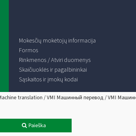
Mokesčių mokėtojų informacija
Formos
Rinkmenos / Atviri duomenys
Skaičiuoklės ir pagalbininkai
Sąskaitos ir įmokų kodai
Machine translation / VMI Машинный перевод / VMI Машин
Paieška