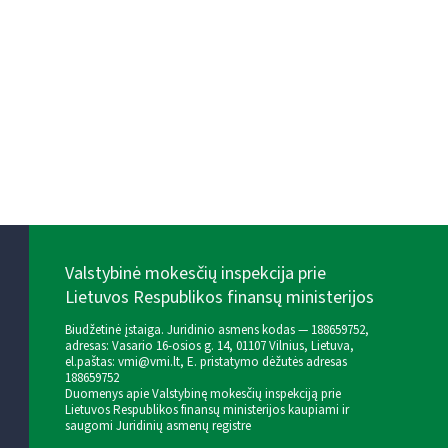
Valstybinė mokesčių inspekcija prie
Lietuvos Respublikos finansų ministerijos
Biudžetinė įstaiga. Juridinio asmens kodas — 188659752,
adresas: Vasario 16-osios g. 14, 01107 Vilnius, Lietuva,
el.paštas:
vmi@vmi.lt
, E. pristatymo dėžutės adresas
188659752
Duomenys apie Valstybinę mokesčių inspekciją prie
Lietuvos Respublikos finansų ministerijos kaupiami ir
saugomi Juridinių asmenų registre