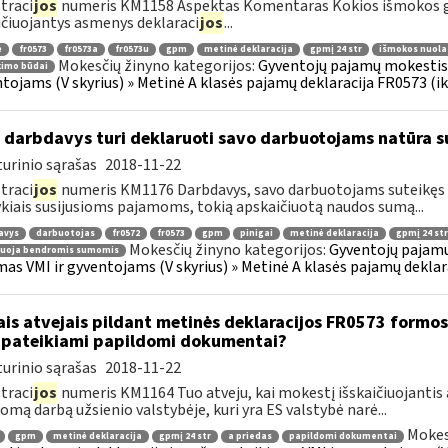
traci
jos
numeris KM1158 Aspektas Komentaras Kokios išmokos g
ičiuojantys asmenys deklaraci
jos
...
ė
fr0573
fr0573a
fr0573u
gpm
metinė deklaracija
gpmį 24 str
išmokos nuola
Mokesčių žinyno kategorijos:
Gyventojų pajamų mokestis »
kimo būdai
tojams (V skyrius) » Metinė A klasės pajamų deklaracija FR0573 (ik
 darbdavys turi deklaruoti savo darbuotojams natūra s
urinio sąrašas
2018-11-22
traci
jos
numeris KM1176 Darbdavys, savo darbuotojams suteikęs n
kiais susijusioms pajamoms, tokią apskaičiuotą naudos sumą...
avys
darbuotojas
fr0572
fr0573
gpm
pinigai
metinė deklaracija
gpmį 24 str
Mokesčių žinyno kategorijos:
Gyventojų pajamų
ruoja bendromis sumomis
mas VMI ir gyventojams (V skyrius) » Metinė A klasės pajamų deklar
ais atvejais pildant metinės deklaracijos FR0573 formos 
 pateikiami papildomi dokumentai?
urinio sąrašas
2018-11-22
traci
jos
numeris KM1164 Tuo atveju, kai mokestį išskaičiuojantis
mą darbą užsienio valstybėje, kuri yra ES valstybė narė...
Mokes
gpm
metinė deklaracija
gpmį 24 str
a priedas
papildomi dokumentai