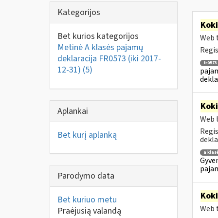
Kategorijos
Kok
Bet kurios kategorijos
Web t
Metinė A klasės pajamų
Regis
deklaracija FR0573 (iki 2017-
fr0573
12-31)
(5)
pajam
dekla
Kok
Aplankai
Web t
Regis
Bet kurį aplanką
dekla
a klas
Gyven
pajam
Parodymo data
Kok
Bet kuriuo metu
Web t
Praėjusią valandą