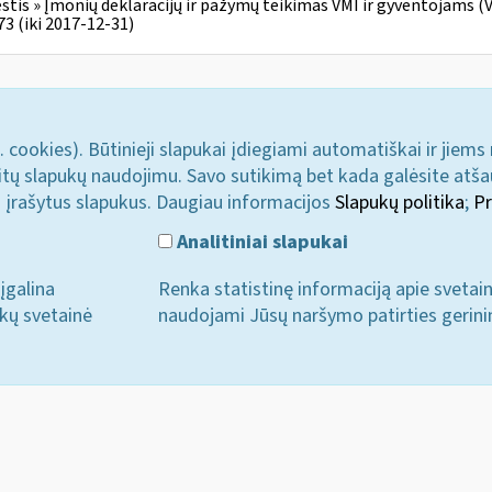
tis » Įmonių deklaracijų ir pažymų teikimas VMI ir gyventojams (V 
3 (iki 2017-12-31)
. cookies). Būtinieji slapukai įdiegiami automatiškai ir jiems
u kitų slapukų naudojimu. Savo sutikimą bet kada galėsite atš
i įrašytus slapukus. Daugiau informacijos
Slapukų politika
;
Pr
Analitiniai slapukai
įgalina
Renka statistinę informaciją apie svetai
ukų svetainė
naudojami Jūsų naršymo patirties gerini