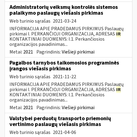
Administratorių veiksmų kontrolės sistemos
palaikymo paslaugų viešasis pirkimas
Web turinio sąrašas
2021-03-24
INFORMACIJA APIE PRADEDAMUS PIRKIMUS Paslaugų
pirkimai I. PERKANČIOJI ORGANIZACIJA, ADRESAS
IR
KONTAKTINIAI DUOMENYS: I.1. Perkančiosios
organizacijos pavadinimas...
Metai:
2021
Pagrindinis:
Viešieji pirkimai
Pagalbos tarnybos taikomosios programinės
įrangos viešasis pirkimas
Web turinio sąrašas
2021-11-22
INFORMACIJA APIE PRADEDAMUS PIRKIMUS Paslaugų
pirkimai I. PERKANČIOJI ORGANIZACIJA, ADRESAS
IR
KONTAKTINIAI DUOMENYS: I.1. Perkančiosios
organizacijos pavadinimas...
Metai:
2021
Pagrindinis:
Viešieji pirkimai
Valstybei perduotų transporto priemonių
vertinimo paslaugų viešasis pirkimas
Web turinio sąrašas
2021-04-06