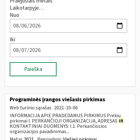
Praėjusiais metais
Laikotarpyje…
Nuo
Iki
Paieška
Programinės įrangos viešasis pirkimas
Web turinio sąrašas
2021-10-06
INFORMACIJA APIE PRADEDAMUS PIRKIMUS Prekių
pirkimai I. PERKANČIOJI ORGANIZACIJA, ADRESAS
IR
KONTAKTINIAI DUOMENYS: I.1. Perkančiosios
organizacijos pavadinimas...
Metai:
2021
Pagrindinis:
Viešieji pirkimai