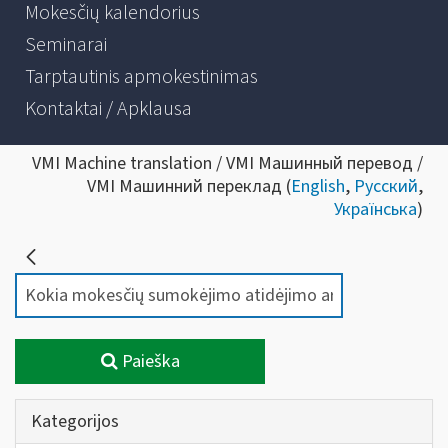
Mokesčių kalendorius
Seminarai
Tarptautinis apmokestinimas
Kontaktai / Apklausa
VMI Machine translation / VMI Машинный перевод /
VMI Машинний переклад (
English
,
Русский
,
Українська
)
Paieška
Kategorijos