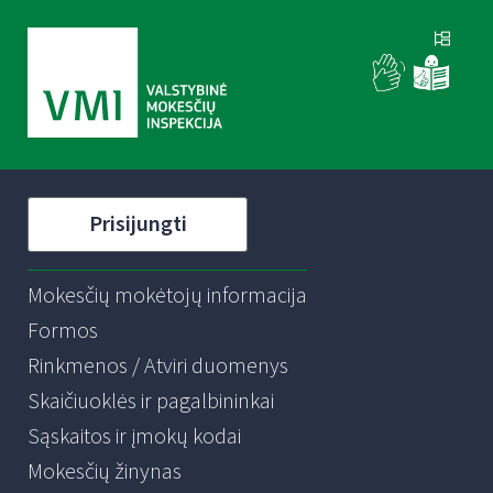
Prisijungti
Mokesčių mokėtojų informacija
Formos
Rinkmenos / Atviri duomenys
Skaičiuoklės ir pagalbininkai
Sąskaitos ir įmokų kodai
Mokesčių žinynas