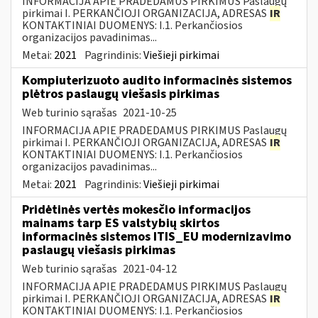
INFORMACIJA APIE PRADEDAMUS PIRKIMUS Paslaugų
pirkimai I. PERKANČIOJI ORGANIZACIJA, ADRESAS
IR
KONTAKTINIAI DUOMENYS: I.1. Perkančiosios
organizacijos pavadinimas...
Metai:
2021
Pagrindinis:
Viešieji pirkimai
Kompiuterizuoto audito informacinės sistemos
plėtros paslaugų viešasis pirkimas
Web turinio sąrašas
2021-10-25
INFORMACIJA APIE PRADEDAMUS PIRKIMUS Paslaugų
pirkimai I. PERKANČIOJI ORGANIZACIJA, ADRESAS
IR
KONTAKTINIAI DUOMENYS: I.1. Perkančiosios
organizacijos pavadinimas...
Metai:
2021
Pagrindinis:
Viešieji pirkimai
Pridėtinės vertės mokesčio informacijos
mainams tarp ES valstybių skirtos
informacinės sistemos ITIS_EU modernizavimo
paslaugų viešasis pirkimas
Web turinio sąrašas
2021-04-12
INFORMACIJA APIE PRADEDAMUS PIRKIMUS Paslaugų
pirkimai I. PERKANČIOJI ORGANIZACIJA, ADRESAS
IR
KONTAKTINIAI DUOMENYS: I.1. Perkančiosios