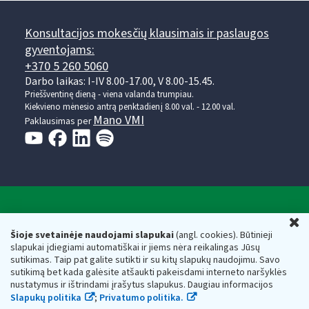
Konsultacijos mokesčių klausimais ir paslaugos
gyventojams:
+370 5 260 5060
Darbo laikas: I-IV 8.00-17.00, V 8.00-15.45.
Prieššventinę dieną - viena valanda trumpiau.
Kiekvieno mėnesio antrą penktadienį 8.00 val. - 12.00 val.
Mano VMI
Paklausimas per
Valstybinė mokesčių inspekcija prie Lietuvos
U
Respublikos finansų ministerijos
Šioje svetainėje naudojami slapukai
(angl. cookies). Būtinieji
slapukai įdiegiami automatiškai ir jiems nėra reikalingas Jūsų
Biudžetinė įstaiga. Juridinio asmens kodas — 188659752,
sutikimas. Taip pat galite sutikti ir su kitų slapukų naudojimu. Savo
adresas: Vasario 16-osios g. 14, 01107 Vilnius, Lietuva, el.paštas:
sutikimą bet kada galėsite atšaukti pakeisdami interneto naršyklės
vmi@vmi.lt
, E. pristatymo dėžutės adresas 188659752
nustatymus ir ištrindami įrašytus slapukus. Daugiau informacijos
Duomenys apie Valstybinę mokesčių inspekciją prie Lietuvos
Slapukų politika
;
Privatumo politika.
Respublikos finansų ministerijos kaupiami ir saugomi Juridinių