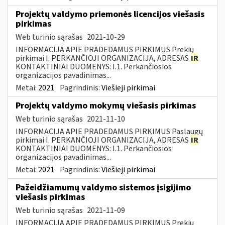
Projektų valdymo priemonės licencijos viešasis
pirkimas
Web turinio sąrašas
2021-10-29
INFORMACIJA APIE PRADEDAMUS PIRKIMUS Prekių
pirkimai I. PERKANČIOJI ORGANIZACIJA, ADRESAS
IR
KONTAKTINIAI DUOMENYS: I.1. Perkančiosios
organizacijos pavadinimas...
Metai:
2021
Pagrindinis:
Viešieji pirkimai
Projektų valdymo mokymų viešasis pirkimas
Web turinio sąrašas
2021-11-10
INFORMACIJA APIE PRADEDAMUS PIRKIMUS Paslaugų
pirkimai I. PERKANČIOJI ORGANIZACIJA, ADRESAS
IR
KONTAKTINIAI DUOMENYS: I.1. Perkančiosios
organizacijos pavadinimas...
Metai:
2021
Pagrindinis:
Viešieji pirkimai
Pažeidžiamumų valdymo sistemos įsigijimo
viešasis pirkimas
Web turinio sąrašas
2021-11-09
INFORMACIJA APIE PRADEDAMUS PIRKIMUS Prekių