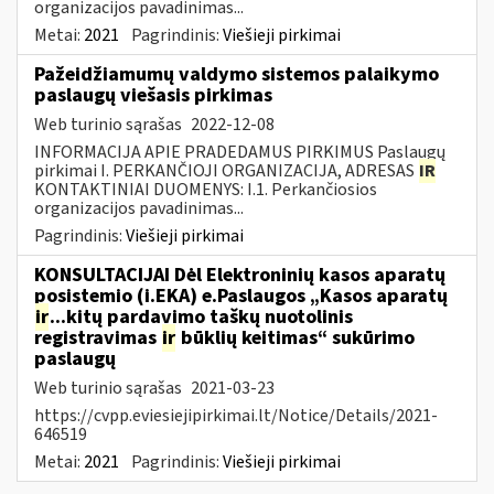
organizacijos pavadinimas...
Metai:
2021
Pagrindinis:
Viešieji pirkimai
Pažeidžiamumų valdymo sistemos palaikymo
paslaugų viešasis pirkimas
Web turinio sąrašas
2022-12-08
INFORMACIJA APIE PRADEDAMUS PIRKIMUS Paslaugų
pirkimai I. PERKANČIOJI ORGANIZACIJA, ADRESAS
IR
KONTAKTINIAI DUOMENYS: I.1. Perkančiosios
organizacijos pavadinimas...
Pagrindinis:
Viešieji pirkimai
KONSULTACIJAI Dėl Elektroninių kasos aparatų
posistemio (i.EKA) e.Paslaugos „Kasos aparatų
ir
...kitų pardavimo taškų nuotolinis
registravimas
ir
būklių keitimas“ sukūrimo
paslaugų
Web turinio sąrašas
2021-03-23
https://cvpp.eviesiejipirkimai.lt/Notice/Details/2021-
646519
Metai:
2021
Pagrindinis:
Viešieji pirkimai