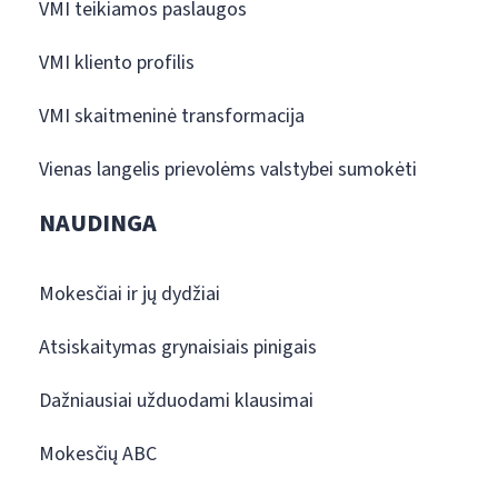
VMI teikiamos paslaugos
VMI kliento profilis
VMI skaitmeninė transformacija
Vienas langelis prievolėms valstybei sumokėti
NAUDINGA
Mokesčiai ir jų dydžiai
Atsiskaitymas grynaisiais pinigais
Dažniausiai užduodami klausimai
Mokesčių ABC