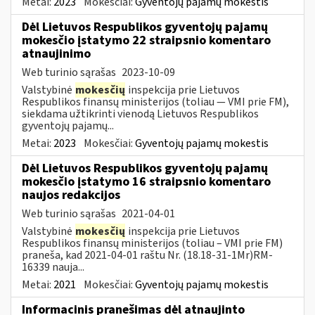
Metai:
2023
Mokesčiai:
Gyventojų pajamų mokestis
Dėl Lietuvos Respublikos gyventojų pajamų
mokesčio įstatymo 22 straipsnio komentaro
atnaujinimo
Web turinio sąrašas
2023-10-09
Valstybinė
mokesčių
inspekcija prie Lietuvos
Respublikos finansų ministerijos (toliau — VMI prie FM),
siekdama užtikrinti vienodą Lietuvos Respublikos
gyventojų pajamų...
Metai:
2023
Mokesčiai:
Gyventojų pajamų mokestis
Dėl Lietuvos Respublikos gyventojų pajamų
mokesčio įstatymo 16 straipsnio komentaro
naujos redakcijos
Web turinio sąrašas
2021-04-01
Valstybinė
mokesčių
inspekcija prie Lietuvos
Respublikos finansų ministerijos (toliau – VMI prie FM)
praneša, kad 2021-04-01 raštu Nr. (18.18-31-1Mr)RM-
16339 nauja...
Metai:
2021
Mokesčiai:
Gyventojų pajamų mokestis
Informacinis pranešimas dėl atnaujinto