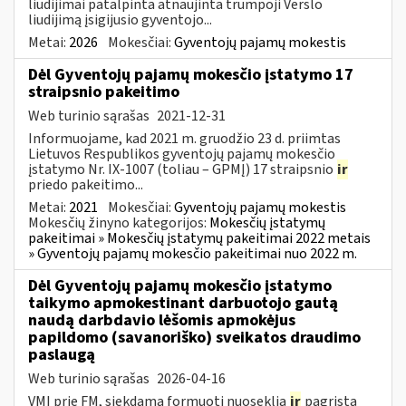
liudijimai patalpinta atnaujinta trumpoji Verslo
liudijimą įsigijusio gyventojo...
Metai:
2026
Mokesčiai:
Gyventojų pajamų mokestis
Dėl Gyventojų pajamų mokesčio įstatymo 17
straipsnio pakeitimo
Web turinio sąrašas
2021-12-31
Informuojame, kad 2021 m. gruodžio 23 d. priimtas
Lietuvos Respublikos gyventojų pajamų mokesčio
įstatymo Nr. IX-1007 (toliau – GPMĮ) 17 straipsnio
ir
priedo pakeitimo...
Metai:
2021
Mokesčiai:
Gyventojų pajamų mokestis
Mokesčių žinyno kategorijos:
Mokesčių įstatymų
pakeitimai » Mokesčių įstatymų pakeitimai 2022 metais
» Gyventojų pajamų mokesčio pakeitimai nuo 2022 m.
Dėl Gyventojų pajamų mokesčio įstatymo
taikymo apmokestinant darbuotojo gautą
naudą darbdavio lėšomis apmokėjus
papildomo (savanoriško) sveikatos draudimo
paslaugą
Web turinio sąrašas
2026-04-16
VMI prie FM, siekdama formuoti nuoseklią
ir
pagrįstą