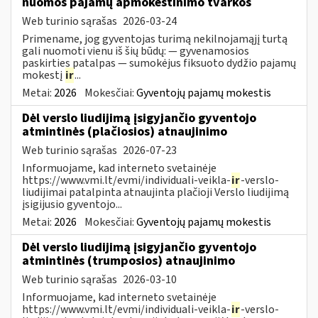
nuomos pajamų apmokestinimo tvarkos
Web turinio sąrašas
2026-03-24
Primename, jog gyventojas turimą nekilnojamąjį turtą
gali nuomoti vienu iš šių būdų: — gyvenamosios
paskirties patalpas — sumokėjus fiksuoto dydžio pajamų
mokestį
ir
...
Metai:
2026
Mokesčiai:
Gyventojų pajamų mokestis
Dėl verslo liudijimą įsigyjančio gyventojo
atmintinės (plačiosios) atnaujinimo
Web turinio sąrašas
2026-07-23
Informuojame, kad interneto svetainėje
https://www.vmi.lt/evmi/individuali-veikla-
ir
-verslo-
liudijimai patalpinta atnaujinta plačioji Verslo liudijimą
įsigijusio gyventojo...
Metai:
2026
Mokesčiai:
Gyventojų pajamų mokestis
Dėl verslo liudijimą įsigyjančio gyventojo
atmintinės (trumposios) atnaujinimo
Web turinio sąrašas
2026-03-10
Informuojame, kad interneto svetainėje
https://www.vmi.lt/evmi/individuali-veikla-
ir
-verslo-