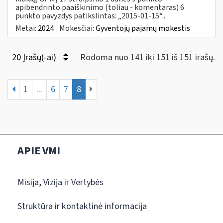
apibendrinto paaiškinimo (toliau - komentaras) 6
punkto pavyzdys patikslintas: „2015-01-15“...
Metai:
2024
Mokesčiai:
Gyventojų pajamų mokestis
20 Įrašų(-ai)
Rodoma nuo 141 iki 151 iš 151 irašų.
1
...
6
7
8
APIE VMI
Misija, Vizija ir Vertybės
Struktūra ir kontaktinė informacija