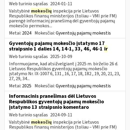
Web turinio sąrašas
2024-01-11
Valstybinė
mokesčių
inspekcija prie Lietuvos
Respublikos finansų ministerijos (toliau – VMI prie FM)
parengė informacinį pranešimą dėl gyventojų pajamų
mokesčio permokos...
Metai:
2024
Mokesčiai:
Gyventojų pajamų mokestis
Gyventojų pajamų mokesčio įstatymo 17
straipsnio 1 dalies 14, 14-1, 33, 46, 46-1
ir
Web turinio sąrašas
2025-10-09
Informuojame, kad atsižvelgiant į 2025 m. birželio 26 d.
Lietuvos Respublikos gyventojų pajamų mokesčio
įstatymo Nr. IX-1007 6, 131 , 16, 17, 18, 182 , 19, 20, 21, 23,
27, 29, 34...
Metai:
2025
Mokesčiai:
Gyventojų pajamų mokestis
Informacinis pranešimas dėl Lietuvos
Respublikos gyventojų pajamų mokesčio
įstatymo 13 straipsnio komentaro
Web turinio sąrašas
2024-09-11
Valstybinė
mokesčių
inspekcija prie Lietuvos
Respublikos finansų ministerijos (toliau – VMI prie FM)