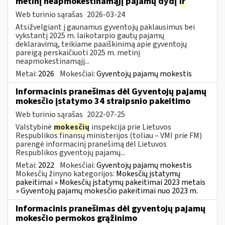
metinį neapmokestinamąjį pajamų dydį
ir
Web turinio sąrašas
2026-03-24
Atsižvelgiant į gaunamus gyventojų paklausimus bei
vykstantį 2025 m. laikotarpio gautų pajamų
deklaravimą, teikiame paaiškinimą apie gyventojų
pareigą perskaičiuoti 2025 m. metinį
neapmokestinamąjį...
Metai:
2026
Mokesčiai:
Gyventojų pajamų mokestis
Informacinis pranešimas dėl Gyventojų pajamų
mokesčio įstatymo 34 straipsnio pakeitimo
Web turinio sąrašas
2022-07-25
Valstybinė
mokesčių
inspekcija prie Lietuvos
Respublikos finansų ministerijos (toliau – VMI prie FM)
parengė informacinį pranešimą dėl Lietuvos
Respublikos gyventojų pajamų...
Metai:
2022
Mokesčiai:
Gyventojų pajamų mokestis
Mokesčių žinyno kategorijos:
Mokesčių įstatymų
pakeitimai » Mokesčių įstatymų pakeitimai 2023 metais
» Gyventojų pajamų mokesčio pakeitimai nuo 2023 m.
Informacinis pranešimas dėl gyventojų pajamų
mokesčio permokos grąžinimo