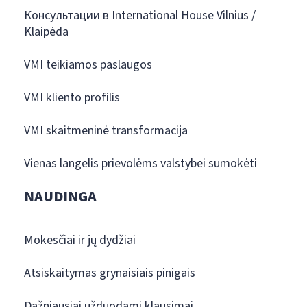
Консультации в International House Vilnius /
Klaipėda
VMI teikiamos paslaugos
VMI kliento profilis
VMI skaitmeninė transformacija
Vienas langelis prievolėms valstybei sumokėti
NAUDINGA
Mokesčiai ir jų dydžiai
Atsiskaitymas grynaisiais pinigais
Dažniausiai užduodami klausimai