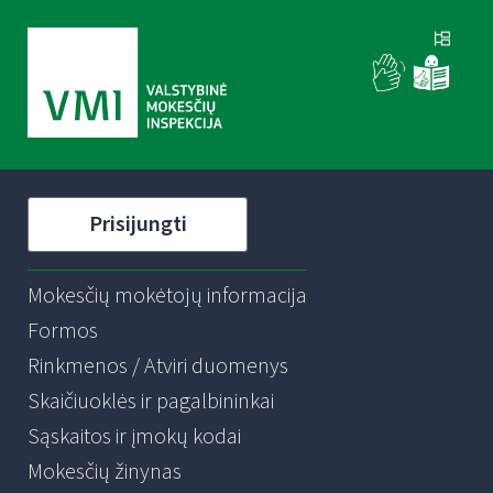
Prisijungti
Mokesčių mokėtojų informacija
Formos
Rinkmenos / Atviri duomenys
Skaičiuoklės ir pagalbininkai
Sąskaitos ir įmokų kodai
Mokesčių žinynas