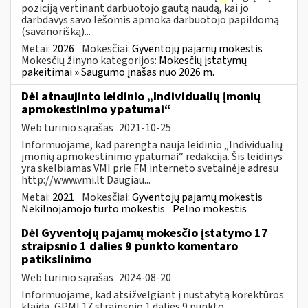
poziciją vertinant darbuotojo gautą naudą, kai jo
darbdavys savo lėšomis apmoka darbuotojo papildomą
(savanorišką)...
Metai:
2026
Mokesčiai:
Gyventojų pajamų mokestis
Mokesčių žinyno kategorijos:
Mokesčių įstatymų
pakeitimai » Saugumo įnašas nuo 2026 m.
Dėl atnaujinto leidinio „Individualių įmonių
apmokestinimo ypatumai“
Web turinio sąrašas
2021-10-25
Informuojame, kad parengta nauja leidinio „Individualių
įmonių apmokestinimo ypatumai“ redakcija. Šis leidinys
yra skelbiamas VMI prie FM interneto svetainėje adresu
http://www.vmi.lt Daugiau...
Metai:
2021
Mokesčiai:
Gyventojų pajamų mokestis
Nekilnojamojo turto mokestis
Pelno mokestis
Dėl Gyventojų pajamų mokesčio įstatymo 17
straipsnio 1 dalies 9 punkto komentaro
patikslinimo
Web turinio sąrašas
2024-08-20
Informuojame, kad atsižvelgiant į nustatytą korektūros
klaidą, GPMĮ 17 straipsnio 1 dalies 9 punkto