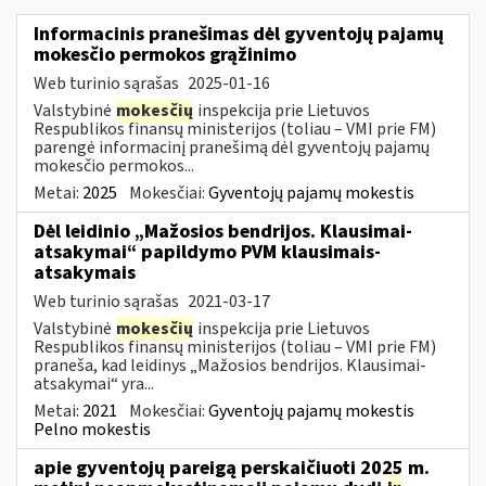
Informacinis pranešimas dėl gyventojų pajamų
mokesčio permokos grąžinimo
Web turinio sąrašas
2025-01-16
Valstybinė
mokesčių
inspekcija prie Lietuvos
Respublikos finansų ministerijos (toliau – VMI prie FM)
parengė informacinį pranešimą dėl gyventojų pajamų
mokesčio permokos...
Metai:
2025
Mokesčiai:
Gyventojų pajamų mokestis
Dėl leidinio „Mažosios bendrijos. Klausimai-
atsakymai“ papildymo PVM klausimais-
atsakymais
Web turinio sąrašas
2021-03-17
Valstybinė
mokesčių
inspekcija prie Lietuvos
Respublikos finansų ministerijos (toliau – VMI prie FM)
praneša, kad leidinys „Mažosios bendrijos. Klausimai-
atsakymai“ yra...
Metai:
2021
Mokesčiai:
Gyventojų pajamų mokestis
Pelno mokestis
apie gyventojų pareigą perskaičiuoti 2025 m.