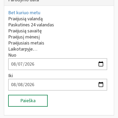
Bet kuriuo metu
Praėjusią valandą
Paskutines 24 valandas
Praėjusią savaitę
Praėjusį mėnesį
Praėjusiais metais
Laikotarpyje…
Nuo
Iki
Paieška