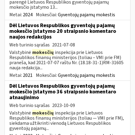
parengė Lietuvos Respublikos gyventojų pajamų
mokesčio įstatymo 13...
Metai:
2024
Mokesčiai:
Gyventojų pajamų mokestis
Dėl Lietuvos Respublikos gyventojų pajamų
mokesčio įstatymo 20 straipsnio komentaro
naujos redakcijos
Web turinio sąrašas
2021-07-08
Valstybinė
mokesčių
inspekcija prie Lietuvos
Respublikos finansų ministerijos (toliau – VMI prie FM)
praneša, kad 2021-07-07 raštu Nr. (18.18-31-1)RM-31605
nauja redakcija...
Metai:
2021
Mokesčiai:
Gyventojų pajamų mokestis
Dėl Lietuvos Respublikos gyventojų pajamų
mokesčio įstatymo 36 straipsnio komentaro
atnaujinimo
Web turinio sąrašas
2023-10-09
Valstybinė
mokesčių
inspekcija prie Lietuvos
Respublikos finansų ministerijos (toliau — VMI prie FM),
siekdama užtikrinti vienodą Lietuvos Respublikos
gyventojų pajamų...