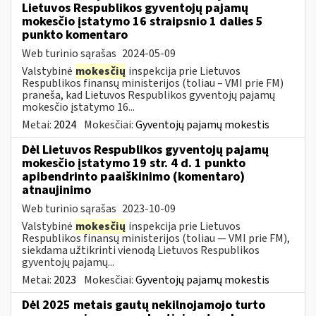
Lietuvos Respublikos gyventojų pajamų
mokesčio įstatymo 16 straipsnio 1 dalies 5
punkto komentaro
Web turinio sąrašas
2024-05-09
Valstybinė
mokesčių
inspekcija prie Lietuvos
Respublikos finansų ministerijos (toliau – VMI prie FM)
praneša, kad Lietuvos Respublikos gyventojų pajamų
mokesčio įstatymo 16...
Metai:
2024
Mokesčiai:
Gyventojų pajamų mokestis
Dėl Lietuvos Respublikos gyventojų pajamų
mokesčio įstatymo 19 str. 4 d. 1 punkto
apibendrinto paaiškinimo (komentaro)
atnaujinimo
Web turinio sąrašas
2023-10-09
Valstybinė
mokesčių
inspekcija prie Lietuvos
Respublikos finansų ministerijos (toliau — VMI prie FM),
siekdama užtikrinti vienodą Lietuvos Respublikos
gyventojų pajamų...
Metai:
2023
Mokesčiai:
Gyventojų pajamų mokestis
Dėl 2025 metais gautų nekilnojamojo turto