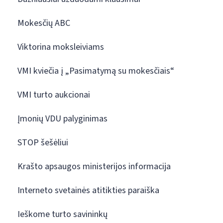
Mokesčių ABC
Viktorina moksleiviams
VMI kviečia į „Pasimatymą su mokesčiais“
VMI turto aukcionai
Įmonių VDU palyginimas
STOP šešėliui
Krašto apsaugos ministerijos informacija
Interneto svetainės atitikties paraiška
Ieškome turto savininkų