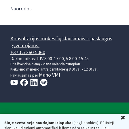
Nuorodos
Konsultacijos mokesčių klausimais ir paslaugos
gyventojams:
+370 5 260 5060
Darbo laikas: I-IV 8.00-17.00, V 8.00-15.45.
Prieššventinę dieną - viena valanda trumpiau.
Kiekvieno mėnesio antrą penktadienį 8.00 val. - 12.00 val.
Mano VMI
Paklausimas per
Valstybinė mokesčių inspekcija prie Lietuvos
U
Respublikos finansų ministerijos
Šioje svetainėje naudojami slapukai
(angl. cookies). Būtinieji
slapukai įdiegiami automatiškai ir jiems nėra reikalingas Jūsų