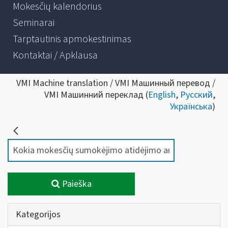
Mokesčių kalendorius
Seminarai
Tarptautinis apmokestinimas
Kontaktai / Apklausa
VMI Machine translation / VMI Машинный перевод /
VMI Машинний переклад (
English
,
Русский
,
Українська
)
Paieška
Kategorijos