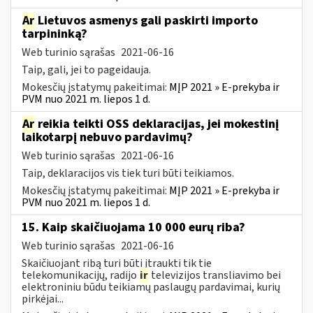
Ar
Lietuvos asmenys gali paskirti importo
tarpininką?
Web turinio sąrašas
2021-06-16
Taip, gali, jei to pageidauja.
Mokesčių įstatymų pakeitimai:
MĮP 2021 » E-prekyba ir
PVM nuo 2021 m. liepos 1 d.
Ar
reikia teikti OSS deklaracijas, jei mokestinį
laikotarpį nebuvo pardavimų?
Web turinio sąrašas
2021-06-16
Taip, deklaracijos vis tiek turi būti teikiamos.
Mokesčių įstatymų pakeitimai:
MĮP 2021 » E-prekyba ir
PVM nuo 2021 m. liepos 1 d.
15. Kaip skaičiuojama 10 000 eurų riba?
Web turinio sąrašas
2021-06-16
Skaičiuojant ribą turi būti įtraukti tik tie
telekomunikacijų, radijo
ir
televizijos transliavimo bei
elektroniniu būdu teikiamų paslaugų pardavimai, kurių
pirkėjai...