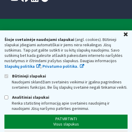
Valstybinė mokesčių inspekcija prie Lietuvos
U
Respublikos finansų ministerijos
Šioje svetainėje naudojami slapukai
(angl. cookies). Būtinieji
slapukai įdiegiami automatiškai ir jiems nėra reikalingas Jūsų
Biudžetinė įstaiga. Juridinio asmens kodas — 188659752,
sutikimas. Taip pat galite sutikti ir su kitų slapukų naudojimu. Savo
adresas: Vasario 16-osios g. 14, 01107 Vilnius, Lietuva, el.paštas:
sutikimą bet kada galėsite atšaukti pakeisdami interneto naršyklės
vmi@vmi.lt
, E. pristatymo dėžutės adresas 188659752
nustatymus ir ištrindami įrašytus slapukus. Daugiau informacijos
Duomenys apie Valstybinę mokesčių inspekciją prie Lietuvos
Slapukų politika
;
Privatumo politika.
Respublikos finansų ministerijos kaupiami ir saugomi Juridinių
asmenų registre
Būtinieji slapukai
Naudojami sklandžiam svetainės veikimui ir įgalina pagrindines
svetainės funkcijas. Be šių slapukų svetainė negali tinkamai veikti.
Analitiniai slapukai
Renka statistinę informaciją apie svetainės naudojimą ir
naudojami Jūsų naršymo patirties gerinimui.
PATVIRTINTI
Visus slapukus