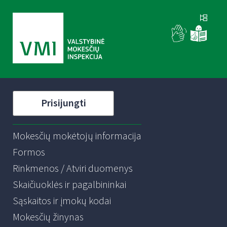
Prisijungti
Mokesčių mokėtojų informacija
Formos
Rinkmenos / Atviri duomenys
Skaičiuoklės ir pagalbininkai
Sąskaitos ir įmokų kodai
Mokesčių žinynas