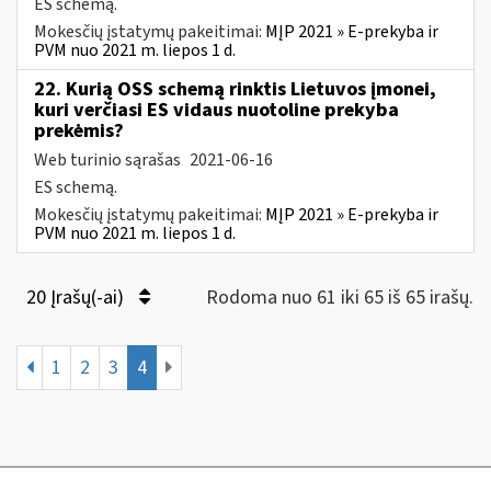
ES schemą.
Mokesčių įstatymų pakeitimai:
MĮP 2021 » E-prekyba ir
PVM nuo 2021 m. liepos 1 d.
22. Kurią OSS schemą rinktis Lietuvos įmonei,
kuri verčiasi ES vidaus nuotoline prekyba
prekėmis?
Web turinio sąrašas
2021-06-16
ES schemą.
Mokesčių įstatymų pakeitimai:
MĮP 2021 » E-prekyba ir
PVM nuo 2021 m. liepos 1 d.
20 Įrašų(-ai)
Rodoma nuo 61 iki 65 iš 65 irašų.
1
2
3
4