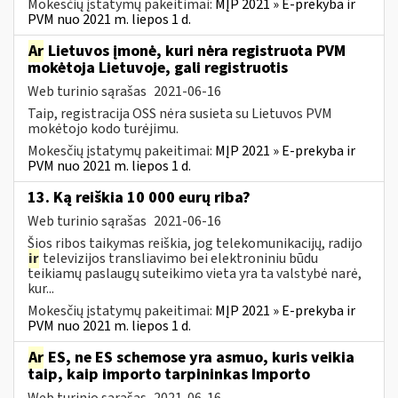
Mokesčių įstatymų pakeitimai:
MĮP 2021 » E-prekyba ir
PVM nuo 2021 m. liepos 1 d.
Ar
Lietuvos įmonė, kuri nėra registruota PVM
mokėtoja Lietuvoje, gali registruotis
Web turinio sąrašas
2021-06-16
Taip, registracija OSS nėra susieta su Lietuvos PVM
mokėtojo kodo turėjimu.
Mokesčių įstatymų pakeitimai:
MĮP 2021 » E-prekyba ir
PVM nuo 2021 m. liepos 1 d.
13. Ką reiškia 10 000 eurų riba?
Web turinio sąrašas
2021-06-16
Šios ribos taikymas reiškia, jog telekomunikacijų, radijo
ir
televizijos transliavimo bei elektroniniu būdu
teikiamų paslaugų suteikimo vieta yra ta valstybė narė,
kur...
Mokesčių įstatymų pakeitimai:
MĮP 2021 » E-prekyba ir
PVM nuo 2021 m. liepos 1 d.
Ar
ES, ne ES schemose yra asmuo, kuris veikia
taip, kaip importo tarpininkas Importo
Web turinio sąrašas
2021-06-16