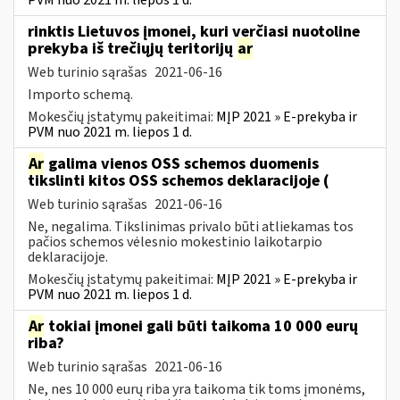
rinktis Lietuvos įmonei, kuri verčiasi nuotoline
prekyba iš trečiųjų teritorijų
ar
Web turinio sąrašas
2021-06-16
Importo schemą.
Mokesčių įstatymų pakeitimai:
MĮP 2021 » E-prekyba ir
PVM nuo 2021 m. liepos 1 d.
Ar
galima vienos OSS schemos duomenis
tikslinti kitos OSS schemos deklaracijoje (
Web turinio sąrašas
2021-06-16
Ne, negalima. Tikslinimas privalo būti atliekamas tos
pačios schemos vėlesnio mokestinio laikotarpio
deklaracijoje.
Mokesčių įstatymų pakeitimai:
MĮP 2021 » E-prekyba ir
PVM nuo 2021 m. liepos 1 d.
Ar
tokiai įmonei gali būti taikoma 10 000 eurų
riba?
Web turinio sąrašas
2021-06-16
Ne, nes 10 000 eurų riba yra taikoma tik toms įmonėms,