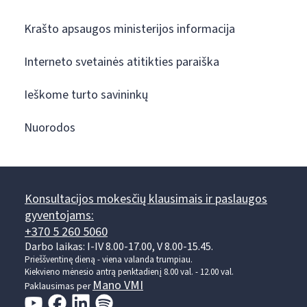
Krašto apsaugos ministerijos informacija
Interneto svetainės atitikties paraiška
Ieškome turto savininkų
Nuorodos
Konsultacijos mokesčių klausimais ir paslaugos
gyventojams:
+370 5 260 5060
Darbo laikas: I-IV 8.00-17.00, V 8.00-15.45.
Prieššventinę dieną - viena valanda trumpiau.
Kiekvieno mėnesio antrą penktadienį 8.00 val. - 12.00 val.
Mano VMI
Paklausimas per