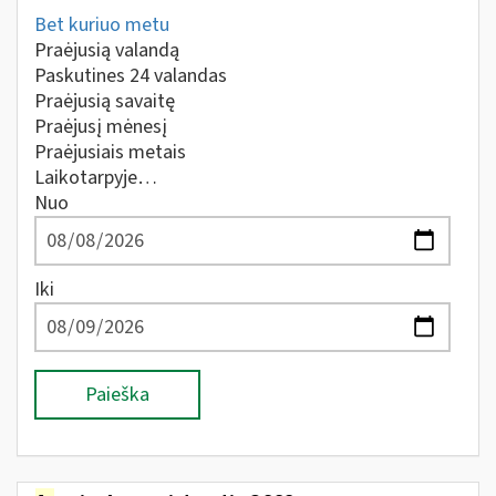
Bet kuriuo metu
Praėjusią valandą
Paskutines 24 valandas
Praėjusią savaitę
Praėjusį mėnesį
Praėjusiais metais
Laikotarpyje…
Nuo
Iki
Paieška