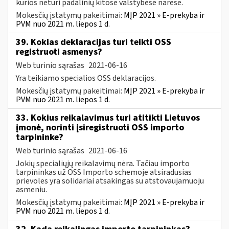
kurios neturi padalinių kitose valstybėse narėse.
Mokesčių įstatymų pakeitimai:
MĮP 2021 » E-prekyba ir
PVM nuo 2021 m. liepos 1 d.
39. Kokias deklaracijas turi teikti OSS
registruoti asmenys?
Web turinio sąrašas
2021-06-16
Yra teikiamo specialios OSS deklaracijos.
Mokesčių įstatymų pakeitimai:
MĮP 2021 » E-prekyba ir
PVM nuo 2021 m. liepos 1 d.
33. Kokius reikalavimus turi atitikti Lietuvos
įmonė, norinti įsiregistruoti OSS importo
tarpininke?
Web turinio sąrašas
2021-06-16
Jokių specialiųjų reikalavimų nėra. Tačiau importo
tarpininkas už OSS Importo schemoje atsiradusias
prievoles yra solidariai atsakingas su atstovaujamuoju
asmeniu.
Mokesčių įstatymų pakeitimai:
MĮP 2021 » E-prekyba ir
PVM nuo 2021 m. liepos 1 d.