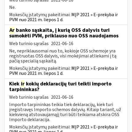
Ne.
Mokesčių įstatymų pakeitimai:
MĮP 2021 » E-prekyba ir
PVM nuo 2021 m. liepos 1 d.
Ar
banko sąskaita, į kurią OSS dalyvis turi
sumokėti PVM, priklauso nuo OSS naudojamos
Web turinio sąrašas
2021-06-16
Ne, nepriklausomai nuo to, kokioje OSS schemoje yra
registruotas OSS dalyvis, visi mokėjimai atliekami į tą
pačią specialią sąskaitą.
Mokesčių įstatymų pakeitimai:
MĮP 2021 » E-prekyba ir
PVM nuo 2021 m. liepos 1 d.
Kiek
ir
kokių deklaracijų turi teikti importo
tarpininkas?
Web turinio sąrašas
2021-06-16
Importo tarpininkas teikia tiek deklaracijų, kiek turi
įregistravęs Importo schemos dalyvių. Kitaip tariant, už
kiekvieną atstovaujamąjį turi būti teikiama atskira OSS
Importo deklaracija.
Mokesčių įstatymų pakeitimai:
MĮP 2021 » E-prekyba ir
PVM nuo 2021 m. liepos 1 d.