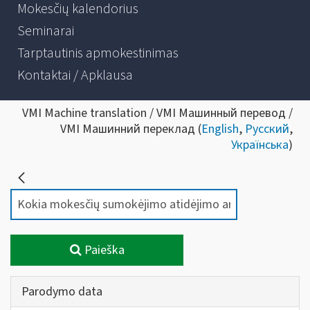
Mokesčių kalendorius
Seminarai
Tarptautinis apmokestinimas
Kontaktai / Apklausa
VMI Machine translation / VMI Машинный перевод /
VMI Машинний переклад (
English
,
Русский
,
Українська
)
Paieška
Parodymo data