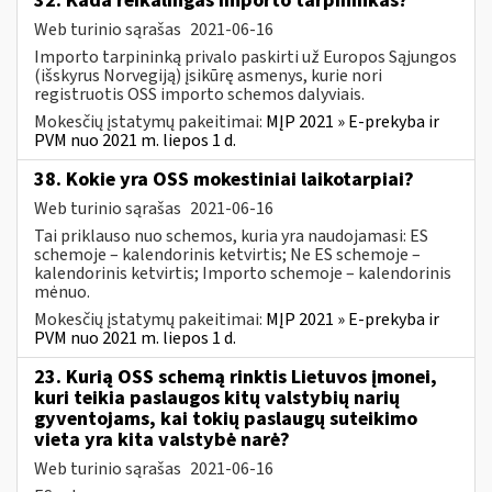
32. Kada reikalingas importo tarpininkas?
Web turinio sąrašas
2021-06-16
Importo tarpininką privalo paskirti už Europos Sąjungos
(išskyrus Norvegiją) įsikūrę asmenys, kurie nori
registruotis OSS importo schemos dalyviais.
Mokesčių įstatymų pakeitimai:
MĮP 2021 » E-prekyba ir
PVM nuo 2021 m. liepos 1 d.
38. Kokie yra OSS mokestiniai laikotarpiai?
Web turinio sąrašas
2021-06-16
Tai priklauso nuo schemos, kuria yra naudojamasi: ES
schemoje – kalendorinis ketvirtis; Ne ES schemoje –
kalendorinis ketvirtis; Importo schemoje – kalendorinis
mėnuo.
Mokesčių įstatymų pakeitimai:
MĮP 2021 » E-prekyba ir
PVM nuo 2021 m. liepos 1 d.
23. Kurią OSS schemą rinktis Lietuvos įmonei,
kuri teikia paslaugos kitų valstybių narių
gyventojams, kai tokių paslaugų suteikimo
vieta yra kita valstybė narė?
Web turinio sąrašas
2021-06-16