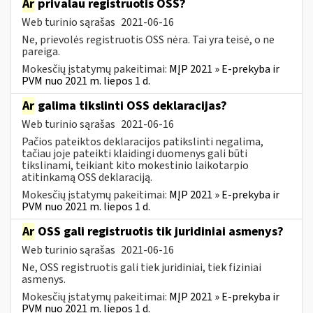
Ar
privalau registruotis OSS?
Web turinio sąrašas
2021-06-16
Ne, prievolės registruotis OSS nėra. Tai yra teisė, o ne
pareiga.
Mokesčių įstatymų pakeitimai:
MĮP 2021 » E-prekyba ir
PVM nuo 2021 m. liepos 1 d.
Ar
galima tikslinti OSS deklaracijas?
Web turinio sąrašas
2021-06-16
Pačios pateiktos deklaracijos patikslinti negalima,
tačiau joje pateikti klaidingi duomenys gali būti
tikslinami, teikiant kito mokestinio laikotarpio
atitinkamą OSS deklaraciją.
Mokesčių įstatymų pakeitimai:
MĮP 2021 » E-prekyba ir
PVM nuo 2021 m. liepos 1 d.
Ar
OSS gali registruotis tik juridiniai asmenys?
Web turinio sąrašas
2021-06-16
Ne, OSS registruotis gali tiek juridiniai, tiek fiziniai
asmenys.
Mokesčių įstatymų pakeitimai:
MĮP 2021 » E-prekyba ir
PVM nuo 2021 m. liepos 1 d.