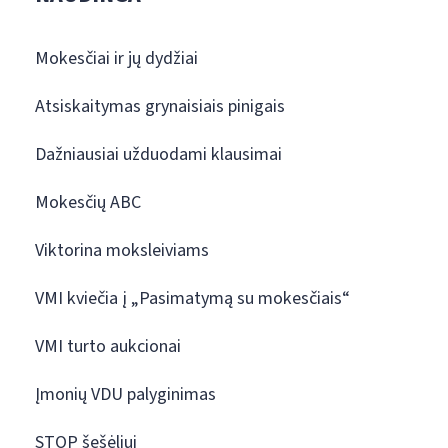
Mokesčiai ir jų dydžiai
Atsiskaitymas grynaisiais pinigais
Dažniausiai užduodami klausimai
Mokesčių ABC
Viktorina moksleiviams
VMI kviečia į „Pasimatymą su mokesčiais“
VMI turto aukcionai
Įmonių VDU palyginimas
STOP šešėliui