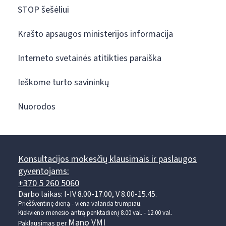
STOP šešėliui
Krašto apsaugos ministerijos informacija
Interneto svetainės atitikties paraiška
Ieškome turto savininkų
Nuorodos
Konsultacijos mokesčių klausimais ir paslaugos
gyventojams:
+370 5 260 5060
Darbo laikas: I-IV 8.00-17.00, V 8.00-15.45.
Prieššventinę dieną - viena valanda trumpiau.
Kiekvieno mėnesio antrą penktadienį 8.00 val. - 12.00 val.
Mano VMI
Paklausimas per