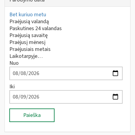
Bet kuriuo metu
Praėjusią valandą
Paskutines 24 valandas
Praėjusią savaitę
Praėjusį mėnesį
Praėjusiais metais
Laikotarpyje…
Nuo
Iki
Paieška