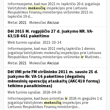
Informuojame, kad nuo 2021 m. lapkričio 20 d. įsigaliojo
Valstybinės
mokesčių
inspekcijos prie Lietuvos
Respublikos finansų ministerijos viršininko 2021 m.
lapkričio 19 d....
Metai:
2021
Mokesčiai:
Akcizai
Dėl 2015 M. rugpjūčio 27 d. įsakymo NR. VA-
63/1B-661 pakeitimo
Web turinio sąrašas
2021-10-14
Informuojame, kad nuo 2021 metų lapkričio 1 dienos
įsigalioja Valstybinės mokesčių inspekcijos prie Lietuvos
Respublikos finansų ministerijos viršininko
ir
Muitinės...
Metai:
2021
Mokesčiai:
Akcizai
Dėl VMI prie FM viršininko 2011 m. sausio 25 d.
įsakymo Nr. VA-16 pakeitimo (degalinių
mėnesinių operacijų ataskaitų (AKC410 formų)
teikimo panaikinimas)
Web turinio sąrašas
2026-04-16
Informuojame, kad buvo priimtas
ir
2026 m. gegužės 1 d.
įsigalioja Valstybinės
mokesčių
inspekcijos prie
Lietuvos Respublikos finansų ministerijos...