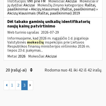
Institucijos:
VMI prie FM
Mokesčiai:
Akcizai
Mokesčiai ir
jų dydžiai:
Akcizai
Mokesčių žinyno kategorijos:
Raštai,
paaiškinimai » Akcizų klausimais (Raštai, paaiškinimai) »
Akcizų klausimais (Raštai, paaiškinimai) 2019
Dėl tabako gaminių unikalių identifikatorių
naujų kainų patvirtinimo
Web turinio sąrašas
2026-07-29
Informuojame, kad 2026 m. rugpjūčio 1 d. įsigalioja
Valstybinės
mokesčių
inspekcijos prie Lietuvos
Respublikos finansų ministerijos viršininko 2026 m.
liepos 23 d. įsakymas...
Metai:
2026
Mokesčiai:
Akcizai
20 Įrašų(-ai)
Rodoma nuo 41 iki 42 iš 42 irašų.
1
2
3