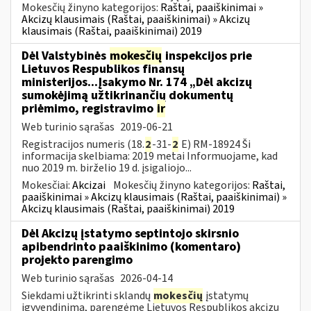
Mokesčių žinyno kategorijos:
Raštai, paaiškinimai »
Akcizų klausimais (Raštai, paaiškinimai) » Akcizų
klausimais (Raštai, paaiškinimai) 2019
Dėl Valstybinės
mokesčių
inspekcijos prie
Lietuvos Respublikos finansų
ministerijos...Įsakymo Nr. 174 „Dėl akcizų
sumokėjimą užtikrinančių dokumentų
priėmimo, registravimo
ir
Web turinio sąrašas
2019-06-21
Registracijos numeris (18.
2
-31-
2
E) RM-18924 Ši
informacija skelbiama: 2019 metai Informuojame, kad
nuo 2019 m. birželio 19 d. įsigaliojo...
Mokesčiai:
Akcizai
Mokesčių žinyno kategorijos:
Raštai,
paaiškinimai » Akcizų klausimais (Raštai, paaiškinimai) »
Akcizų klausimais (Raštai, paaiškinimai) 2019
Dėl Akcizų įstatymo septintojo skirsnio
apibendrinto paaiškinimo (komentaro)
projekto parengimo
Web turinio sąrašas
2026-04-14
Siekdami užtikrinti sklandų
mokesčių
įstatymų
įgyvendinimą, parengėme Lietuvos Respublikos akcizų