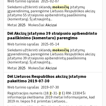
Web turinio sąrašas
2025-02-07
Siekdami užtikrinti sklandų
mokesčių
įstatymų
įgyvendinimą, parengėme Lietuvos Respublikos akcizų
įstatymo 55 straipsnio apibendrintą paaiškinimą
(komentarą). Šį atnaujintą...
Metai:
2025
Mokesčiai:
Akcizai
Dėl Akcizų įstatymo 39 straipsnio apibendrinto
paaiškinimo (komentaro) parengimo
Web turinio sąrašas
2025-05-14
Siekdami užtikrinti sklandų
mokesčių
įstatymų
įgyvendinimą, parengėme Lietuvos Respublikos akcizų
įstatymo 39 straipsnio apibendrintą paaiškinimą
(komentarą). Šį atnaujintą...
Metai:
2025
Mokesčiai:
Akcizai
Dėl Lietuvos Respublikos akcizų įstatymo
pakeitimo 2019-07-30
Web turinio sąrašas
2019-07-30
Registracijos numeris (18.
2
-31-
2
E) RM-23304 Ši
informacija skelbiama: 2019 metai Informuojame, kad
2019 m. liepos 9 d. priimtas Lietuvos...