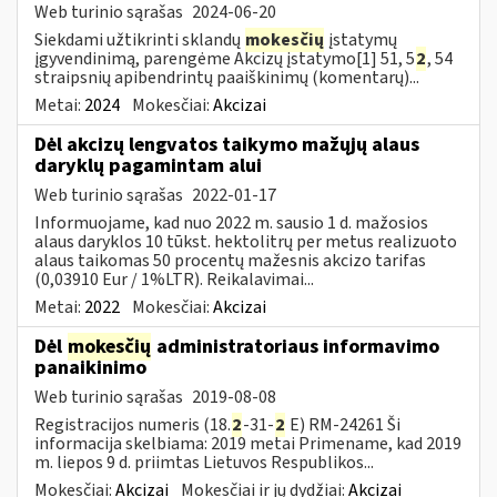
Web turinio sąrašas
2024-06-20
Siekdami užtikrinti sklandų
mokesčių
įstatymų
įgyvendinimą, parengėme Akcizų įstatymo[1] 51, 5
2
, 54
straipsnių apibendrintų paaiškinimų (komentarų)...
Metai:
2024
Mokesčiai:
Akcizai
Dėl akcizų lengvatos taikymo mažųjų alaus
daryklų pagamintam alui
Web turinio sąrašas
2022-01-17
Informuojame, kad nuo 2022 m. sausio 1 d. mažosios
alaus daryklos 10 tūkst. hektolitrų per metus realizuoto
alaus taikomas 50 procentų mažesnis akcizo tarifas
(0,03910 Eur / 1%LTR). Reikalavimai...
Metai:
2022
Mokesčiai:
Akcizai
Dėl
mokesčių
administratoriaus informavimo
panaikinimo
Web turinio sąrašas
2019-08-08
Registracijos numeris (18.
2
-31-
2
E) RM-24261 Ši
informacija skelbiama: 2019 metai Primename, kad 2019
m. liepos 9 d. priimtas Lietuvos Respublikos...
Mokesčiai:
Akcizai
Mokesčiai ir jų dydžiai:
Akcizai