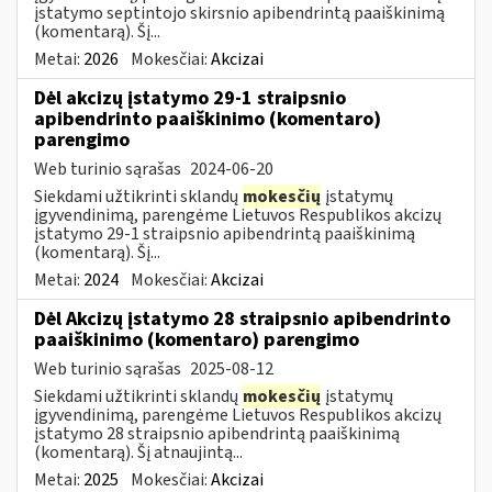
įstatymo septintojo skirsnio apibendrintą paaiškinimą
(komentarą). Šį...
Metai:
2026
Mokesčiai:
Akcizai
Dėl akcizų įstatymo 29-1 straipsnio
apibendrinto paaiškinimo (komentaro)
parengimo
Web turinio sąrašas
2024-06-20
Siekdami užtikrinti sklandų
mokesčių
įstatymų
įgyvendinimą, parengėme Lietuvos Respublikos akcizų
įstatymo 29-1 straipsnio apibendrintą paaiškinimą
(komentarą). Šį...
Metai:
2024
Mokesčiai:
Akcizai
Dėl Akcizų įstatymo 28 straipsnio apibendrinto
paaiškinimo (komentaro) parengimo
Web turinio sąrašas
2025-08-12
Siekdami užtikrinti sklandų
mokesčių
įstatymų
įgyvendinimą, parengėme Lietuvos Respublikos akcizų
įstatymo 28 straipsnio apibendrintą paaiškinimą
(komentarą). Šį atnaujintą...
Metai:
2025
Mokesčiai:
Akcizai