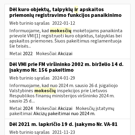
Dėl kuro objektų, talpyklų
ir
apskaitos
priemonių registravimo funkcijos panaikinimo
Web turinio sąrašas
2022-01-12
Informuojame, kad
mokesčių
mokėtojams panaikinta
prievolė VMI[1] registruoti kuro objektus, talpyklas bei
apskaitos priemones. Šiuos pakeitimus reglamentuoja
šie teisės...
Metai:
2022
Mokesčiai:
Akcizai
Dėl VMI prie FM viršininko 2002 m. birželio 14 d.
įsakymo Nr. 156 pakeitimo
Web turinio sąrašas
2024-01-29
Informuojame, kad nuo 2024 m. sausio 26 d. įsigaliojo
Valstybinės
mokesčių
inspekcijos prie Lietuvos
Respublikos finansų ministerijos viršininko 2024 m.
sausio 25 d....
Metai:
2024
Mokesčiai:
Akcizai
Mokesčių įstatymų
pakeitimai:
Akcizų pakeitimai nuo 2024 m.
Dėl 2021 m. lapkričio 19 d. įsakymo Nr. VA-81
Web turinio sąrašas
2021-11-23