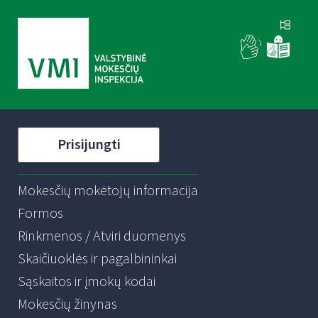
Prisijungti
Mokesčių mokėtojų informacija
Formos
Rinkmenos / Atviri duomenys
Skaičiuoklės ir pagalbininkai
Sąskaitos ir įmokų kodai
Mokesčių žinynas