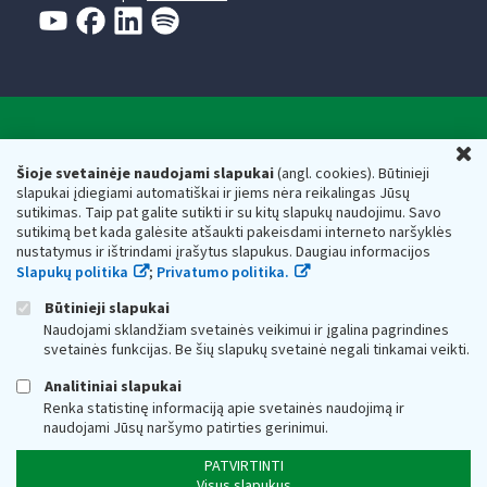
Valstybinė mokesčių inspekcija prie Lietuvos
U
Respublikos finansų ministerijos
Šioje svetainėje naudojami slapukai
(angl. cookies). Būtinieji
slapukai įdiegiami automatiškai ir jiems nėra reikalingas Jūsų
Biudžetinė įstaiga. Juridinio asmens kodas — 188659752,
sutikimas. Taip pat galite sutikti ir su kitų slapukų naudojimu. Savo
adresas: Vasario 16-osios g. 14, 01107 Vilnius, Lietuva, el.paštas:
sutikimą bet kada galėsite atšaukti pakeisdami interneto naršyklės
vmi@vmi.lt
, E. pristatymo dėžutės adresas 188659752
nustatymus ir ištrindami įrašytus slapukus. Daugiau informacijos
Duomenys apie Valstybinę mokesčių inspekciją prie Lietuvos
Slapukų politika
;
Privatumo politika.
Respublikos finansų ministerijos kaupiami ir saugomi Juridinių
asmenų registre
Būtinieji slapukai
Naudojami sklandžiam svetainės veikimui ir įgalina pagrindines
svetainės funkcijas. Be šių slapukų svetainė negali tinkamai veikti.
Analitiniai slapukai
Renka statistinę informaciją apie svetainės naudojimą ir
naudojami Jūsų naršymo patirties gerinimui.
PATVIRTINTI
Visus slapukus