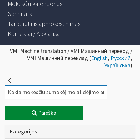
Mokesčių kalendorius
Seminarai
Tarptautinis apmokestinimas
Kontaktai / Apklausa
VMI Machine translation / VMI Машинный перевод /
VMI Машинний переклад (
English
,
Русский
,
Українська
)
Paieška
Kategorijos