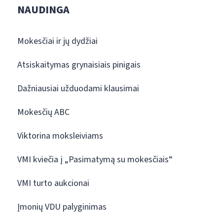
NAUDINGA
Mokesčiai ir jų dydžiai
Atsiskaitymas grynaisiais pinigais
Dažniausiai užduodami klausimai
Mokesčių ABC
Viktorina moksleiviams
VMI kviečia į „Pasimatymą su mokesčiais“
VMI turto aukcionai
Įmonių VDU palyginimas