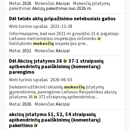
Metai:
2026
Mokesčiai:
Akcizai
Mokesčių įstatymų
pakeitimai:
Akcizų pakeitimai nuo 2026 m.
Dėl teisės aktų pripažinimo netekusiais galios
Web turinio sąrašas
2021-12-28
Informuojame, kad nuo 2021 m. gruodžio 21 d. įsigaliojo
Lietuvos metrologijos inspekcijos viršininko
ir
Valstybinės
mokesčių
inspekcijos prie...
Metai:
2021
Mokesčiai:
Akcizai
Dėl Akcizų įstatymo 36
ir
37-1 straipsnių
apibendrintų paaiškinimų (komentarų)
parengimo
Web turinio sąrašas
2026-06-03
Siekdami užtikrinti sklandų
mokesčių
įstatymų
įgyvendinimą, parengėme Lietuvos Respublikos akcizų
įstatymo 36
ir
371 straipsnių apibendrintus...
Metai:
2026
Mokesčiai:
Akcizai
akcizų įstatymo 51, 52, 54 straipsnių
apibendrintų paaiškinimų (komentarų)
pakeitimo
ir