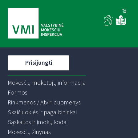
Prisijungti
Mokesčių mokėtojų informacija
Formos
Rinkmenos / Atviri duomenys
Skaičiuoklės ir pagalbininkai
Sąskaitos ir įmokų kodai
Mokesčių žinynas