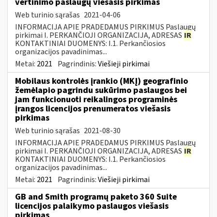
vertinimo paslaugų viešasis pirkimas
Web turinio sąrašas
2021-04-06
INFORMACIJA APIE PRADEDAMUS PIRKIMUS Paslaugų
pirkimai I. PERKANČIOJI ORGANIZACIJA, ADRESAS
IR
KONTAKTINIAI DUOMENYS: I.1. Perkančiosios
organizacijos pavadinimas...
Metai:
2021
Pagrindinis:
Viešieji pirkimai
Mobilaus kontrolės įrankio (MKĮ) geografinio
žemėlapio pagrindu sukūrimo paslaugos bei
jam funkcionuoti reikalingos programinės
įrangos licencijos prenumeratos viešasis
pirkimas
Web turinio sąrašas
2021-08-30
INFORMACIJA APIE PRADEDAMUS PIRKIMUS Paslaugų
pirkimai I. PERKANČIOJI ORGANIZACIJA, ADRESAS
IR
KONTAKTINIAI DUOMENYS: I.1. Perkančiosios
organizacijos pavadinimas...
Metai:
2021
Pagrindinis:
Viešieji pirkimai
GB and Smith programų paketo 360 Suite
licencijos palaikymo paslaugos viešasis
pirkimas