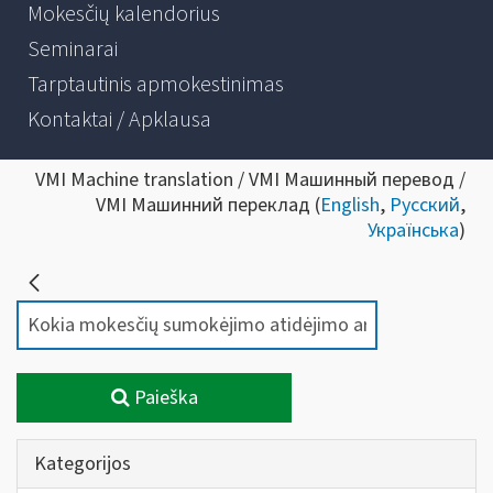
Mokesčių kalendorius
Seminarai
Tarptautinis apmokestinimas
Kontaktai / Apklausa
VMI Machine translation / VMI Машинный перевод /
VMI Машинний переклад (
English
,
Русский
,
Українська
)
Paieška
Kategorijos