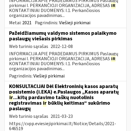
INFORMACIJA APIE PRADEDAMUS PIRKIMUS Paslaugų
pirkimai I. PERKANČIOJI ORGANIZACIJA, ADRESAS
IR
KONTAKTINIAI DUOMENYS: I.1. Perkančiosios
organizacijos pavadinimas...
Metai:
2021
Pagrindinis:
Viešieji pirkimai
Pažeidžiamumų valdymo sistemos palaikymo
paslaugų viešasis pirkimas
Web turinio sąrašas
2022-12-08
INFORMACIJA APIE PRADEDAMUS PIRKIMUS Paslaugų
pirkimai I. PERKANČIOJI ORGANIZACIJA, ADRESAS
IR
KONTAKTINIAI DUOMENYS: I.1. Perkančiosios
organizacijos pavadinimas...
Pagrindinis:
Viešieji pirkimai
KONSULTACIJAI Dėl Elektroninių kasos aparatų
posistemio (i.EKA) e.Paslaugos „Kasos aparatų
ir
...kitų pardavimo taškų nuotolinis
registravimas
ir
būklių keitimas“ sukūrimo
paslaugų
Web turinio sąrašas
2021-03-23
https://cvpp.eviesiejipirkimai.lt/Notice/Details/2021-
646519