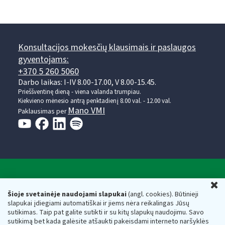
Konsultacijos mokesčių klausimais ir paslaugos
gyventojams:
+370 5 260 5060
Darbo laikas: I-IV 8.00-17.00, V 8.00-15.45.
Prieššventinę dieną - viena valanda trumpiau.
Kiekvieno mėnesio antrą penktadienį 8.00 val. - 12.00 val.
Mano VMI
Paklausimas per
Valstybinė mokesčių inspekcija prie Lietuvos
U
Respublikos finansų ministerijos
Šioje svetainėje naudojami slapukai
(angl. cookies). Būtinieji
slapukai įdiegiami automatiškai ir jiems nėra reikalingas Jūsų
Biudžetinė įstaiga. Juridinio asmens kodas — 188659752,
sutikimas. Taip pat galite sutikti ir su kitų slapukų naudojimu. Savo
adresas: Vasario 16-osios g. 14, 01107 Vilnius, Lietuva, el.paštas:
sutikimą bet kada galėsite atšaukti pakeisdami interneto naršyklės