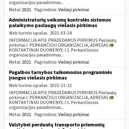
organizacijos pavadinimas...
Metai:
2021
Pagrindinis:
Viešieji pirkimai
Administratorių veiksmų kontrolės sistemos
palaikymo paslaugų viešasis pirkimas
Web turinio sąrašas
2021-03-24
INFORMACIJA APIE PRADEDAMUS PIRKIMUS Paslaugų
pirkimai I. PERKANČIOJI ORGANIZACIJA, ADRESAS
IR
KONTAKTINIAI DUOMENYS: I.1. Perkančiosios
organizacijos pavadinimas...
Metai:
2021
Pagrindinis:
Viešieji pirkimai
Pagalbos tarnybos taikomosios programinės
įrangos viešasis pirkimas
Web turinio sąrašas
2021-11-22
INFORMACIJA APIE PRADEDAMUS PIRKIMUS Paslaugų
pirkimai I. PERKANČIOJI ORGANIZACIJA, ADRESAS
IR
KONTAKTINIAI DUOMENYS: I.1. Perkančiosios
organizacijos pavadinimas...
Metai:
2021
Pagrindinis:
Viešieji pirkimai
Valstybei perduotų transporto priemonių