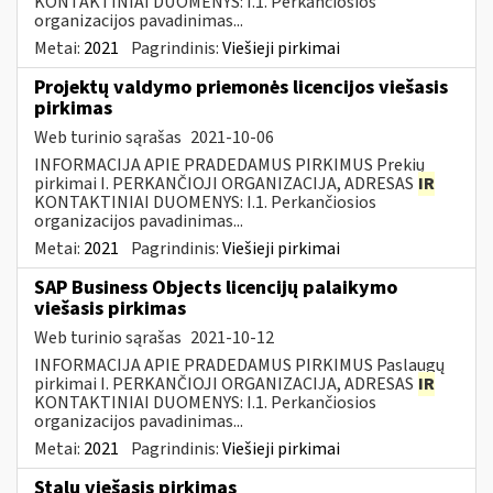
KONTAKTINIAI DUOMENYS: I.1. Perkančiosios
organizacijos pavadinimas...
Metai:
2021
Pagrindinis:
Viešieji pirkimai
Projektų valdymo priemonės licencijos viešasis
pirkimas
Web turinio sąrašas
2021-10-06
INFORMACIJA APIE PRADEDAMUS PIRKIMUS Prekių
pirkimai I. PERKANČIOJI ORGANIZACIJA, ADRESAS
IR
KONTAKTINIAI DUOMENYS: I.1. Perkančiosios
organizacijos pavadinimas...
Metai:
2021
Pagrindinis:
Viešieji pirkimai
SAP Business Objects licencijų palaikymo
viešasis pirkimas
Web turinio sąrašas
2021-10-12
INFORMACIJA APIE PRADEDAMUS PIRKIMUS Paslaugų
pirkimai I. PERKANČIOJI ORGANIZACIJA, ADRESAS
IR
KONTAKTINIAI DUOMENYS: I.1. Perkančiosios
organizacijos pavadinimas...
Metai:
2021
Pagrindinis:
Viešieji pirkimai
Stalų viešasis pirkimas