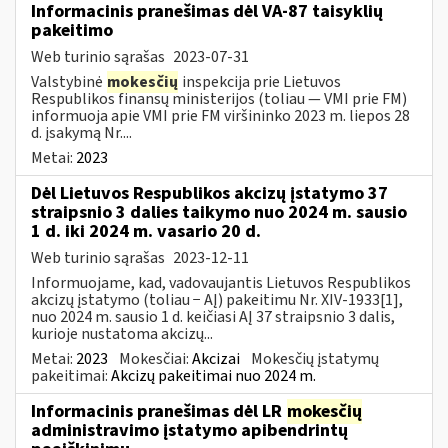
Informacinis pranešimas dėl VA-87 taisyklių
pakeitimo
Web turinio sąrašas
2023-07-31
Valstybinė
mokesčių
inspekcija prie Lietuvos
Respublikos finansų ministerijos (toliau ― VMI prie FM)
informuoja apie VMI prie FM viršininko 2023 m. liepos 28
d. įsakymą Nr....
Metai:
2023
Dėl Lietuvos Respublikos akcizų įstatymo 37
straipsnio 3 dalies taikymo nuo 2024 m. sausio
1 d. iki 2024 m. vasario 20 d.
Web turinio sąrašas
2023-12-11
Informuojame, kad, vadovaujantis Lietuvos Respublikos
akcizų įstatymo (toliau − AĮ) pakeitimu Nr. XIV-1933[1],
nuo 2024 m. sausio 1 d. keičiasi AĮ 37 straipsnio 3 dalis,
kurioje nustatoma akcizų...
Metai:
2023
Mokesčiai:
Akcizai
Mokesčių įstatymų
pakeitimai:
Akcizų pakeitimai nuo 2024 m.
Informacinis pranešimas dėl LR
mokesčių
administravimo įstatymo apibendrintų