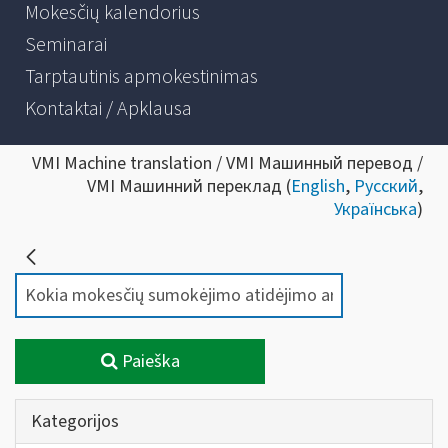
Mokesčių kalendorius
Seminarai
Tarptautinis apmokestinimas
Kontaktai / Apklausa
VMI Machine translation / VMI Машинный перевод /
VMI Машинний переклад (
English
,
Русский
,
Українська
)
Paieška
Kategorijos