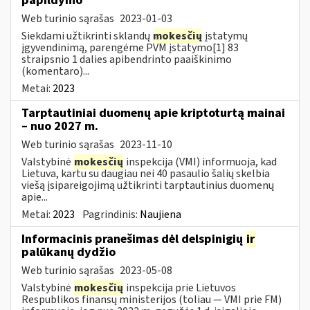
papildymo
Web turinio sąrašas
2023-01-03
Siekdami užtikrinti sklandų
mokesčių
įstatymų
įgyvendinimą, parengėme PVM įstatymo[1] 83
straipsnio 1 dalies apibendrinto paaiškinimo
(komentaro)...
Metai:
2023
Tarptautiniai duomenų apie kriptoturtą mainai
– nuo 2027 m.
Web turinio sąrašas
2023-11-10
Valstybinė
mokesčių
inspekcija (VMI) informuoja, kad
Lietuva, kartu su daugiau nei 40 pasaulio šalių skelbia
viešą įsipareigojimą užtikrinti tarptautinius duomenų
apie...
Metai:
2023
Pagrindinis:
Naujiena
Informacinis pranešimas dėl delspinigių
ir
palūkanų dydžio
Web turinio sąrašas
2023-05-08
Valstybinė
mokesčių
inspekcija prie Lietuvos
Respublikos finansų ministerijos (toliau — VMI prie FM)