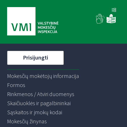
Prisijungti
Mokesčių mokėtojų informacija
Formos
Rinkmenos / Atviri duomenys
Skaičiuoklės ir pagalbininkai
Sąskaitos ir įmokų kodai
Mokesčių žinynas