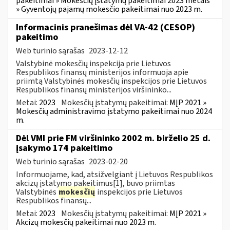
pakeitimai » Mokesčių įstatymų pakeitimai 2023 metais
» Gyventojų pajamų mokesčio pakeitimai nuo 2023 m.
Informacinis pranešimas dėl VA-42 (CESOP)
pakeitimo
Web turinio sąrašas
2023-12-12
Valstybinė mokesčių inspekcija prie Lietuvos
Respublikos finansų ministerijos informuoja apie
priimtą Valstybinės mokesčių inspekcijos prie Lietuvos
Respublikos finansų ministerijos viršininko...
Metai:
2023
Mokesčių įstatymų pakeitimai:
MĮP 2021 »
Mokesčių administravimo įstatymo pakeitimai nuo 2024
m.
Dėl VMI prie FM viršininko 2002 m. birželio 25 d.
įsakymo 174 pakeitimo
Web turinio sąrašas
2023-02-20
Informuojame, kad, atsižvelgiant į Lietuvos Respublikos
akcizų įstatymo pakeitimus[1], buvo priimtas
Valstybinės
mokesčių
inspekcijos prie Lietuvos
Respublikos finansų...
Metai:
2023
Mokesčių įstatymų pakeitimai:
MĮP 2021 »
Akcizų mokesčių pakeitimai nuo 2023 m.