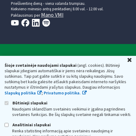
Prieššventinę dieną - viena valanda trumpiau.
Kiekvieno mėnesio antrą penktadienį 8.00 val. - 12.00 val.
Mano VMI
Paklausimas per
Valstybinė mokesčių inspekcija prie Lietuvos
U
Respublikos finansų ministerijos
Šioje svetainėje naudojami slapukai
(angl. cookies). Būtinieji
slapukai įdiegiami automatiškai ir jiems nėra reikalingas Jūsų
Biudžetinė įstaiga. Juridinio asmens kodas — 188659752,
sutikimas. Taip pat galite sutikti ir su kitų slapukų naudojimu. Savo
adresas: Vasario 16-osios g. 14, 01107 Vilnius, Lietuva, el.paštas:
sutikimą bet kada galėsite atšaukti pakeisdami interneto naršyklės
vmi@vmi.lt
, E. pristatymo dėžutės adresas 188659752
nustatymus ir ištrindami įrašytus slapukus. Daugiau informacijos
Duomenys apie Valstybinę mokesčių inspekciją prie Lietuvos
Slapukų politika
;
Privatumo politika.
Respublikos finansų ministerijos kaupiami ir saugomi Juridinių
asmenų registre
Būtinieji slapukai
Naudojami sklandžiam svetainės veikimui ir įgalina pagrindines
svetainės funkcijas. Be šių slapukų svetainė negali tinkamai veikti.
Analitiniai slapukai
Renka statistinę informaciją apie svetainės naudojimą ir