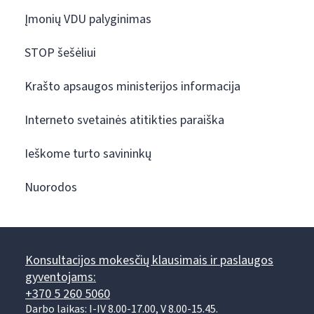
Įmonių VDU palyginimas
STOP šešėliui
Krašto apsaugos ministerijos informacija
Interneto svetainės atitikties paraiška
Ieškome turto savininkų
Nuorodos
Konsultacijos mokesčių klausimais ir paslaugos
gyventojams:
+370 5 260 5060
Darbo laikas: I-IV 8.00-17.00, V 8.00-15.45.