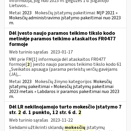
informuoja, jog nuo 2023 m. gegužės 1 d. įsigaliojo
Lietuvos...
Metai:
2023
Mokesčių įstatymų pakeitimai:
MĮP 2021 »
Mokesčių administravimo įstatymo pakeitimai nuo 2023
m.
Dėl įvesto naujo paramos teikimo tikslo kodo
metinėje paramos teikimo ataskaitos FR0477
formoje
Web turinio sąrašas
2023-01-17
VMI prie FM[1] informuoja dėl ataskaitos FR0477
formoje[
2
] įvesto naujo paramos teikimo tikslo kodo 61
„Sveikatos apsauga (parama perleistų verčių gavėjams
(JA),...
Metai:
2023
Mokesčių žinyno kategorijos:
Mokesčių
įstatymų pakeitimai » Mokesčių įstatymų pakeitimai
2023 metais » Labdaros ir paramos pakeitimai nuo 2023
m.
Dėl LR nekilnojamojo turto mokesčio įstatymo 7
str.
2
d. 1 punkto, 12 str. 6 d.
2
Web turinio sąrašas
2023-11-22
Siekdami užtikrinti sklandų
mokesčių
įstatymų