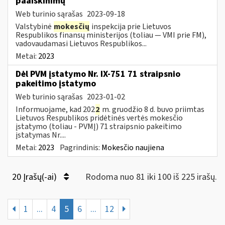
paaiškinimų
Web turinio sąrašas
2023-09-18
Valstybinė
mokesčių
inspekcija prie Lietuvos
Respublikos finansų ministerijos (toliau — VMI prie FM),
vadovaudamasi Lietuvos Respublikos...
Metai:
2023
Dėl PVM įstatymo Nr. IX-751 71 straipsnio
pakeitimo įstatymo
Web turinio sąrašas
2023-01-02
Informuojame, kad 202
2
m. gruodžio 8 d. buvo priimtas
Lietuvos Respublikos pridėtinės vertės mokesčio
įstatymo (toliau ­- PVMĮ) 71 straipsnio pakeitimo
įstatymas Nr....
Metai:
2023
Pagrindinis:
Mokesčio naujiena
20 Įrašų(-ai)
Rodoma nuo 81 iki 100 iš 225 irašų.
1
...
4
5
6
...
12