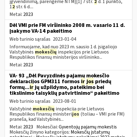
įgyvendinimą, parengėme NTMĮ[1] 7 str.
2
d. 1 punkto,
1
2
str. 6 d....
Metai:
2023
Dėl VMI prie FM viršininko 2008 m. vasario 11 d.
įsakymo VA-14 pakeitimo
Web turinio sąrašas
2023-01-04
Informuojame, kad nuo 2023 m. sausio 1 d. įsigaliojo
Valstybinės
mokesčių
inspekcijos prie Lietuvos
Respublikos finansų ministerijos viršininko...
Metai:
2023
VA- 93 „Dėl Pavyzdinės pajamų mokesčio
deklaracijos GPM311 formos
ir
jos
priedų
formų...
ir
jų užpildymo, pateikimo bei
tikslinimo taisyklių patvirtinimo“ pakeitimo
Web turinio sąrašas
2023-08-01
Valstybinė
mokesčių
inspekcija prie Lietuvos
Respublikos finansų ministeri
jos
(toliau – VMI prie FM)
praneša, kad Valstybinės...
Metai:
2023
Mokesčiai:
Gyventojų pajamų mokestis
Mokesčių žinyno kategorijos:
Mokesčių įstatymų