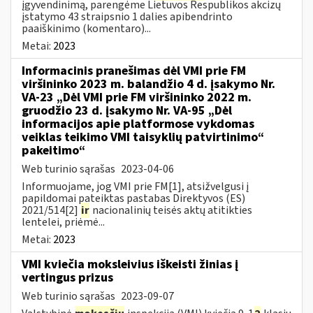
įgyvendinimą, parengėme Lietuvos Respublikos akcizų
įstatymo 43 straipsnio 1 dalies apibendrinto
paaiškinimo (komentaro)...
Metai:
2023
Informacinis pranešimas dėl VMI prie FM
viršininko 2023 m. balandžio 4 d. įsakymo Nr.
VA-23 „Dėl VMI prie FM viršininko 2022 m.
gruodžio 23 d. įsakymo Nr. VA-95 „Dėl
informacijos apie platformose vykdomas
veiklas teikimo VMI taisyklių patvirtinimo“
pakeitimo“
Web turinio sąrašas
2023-04-06
Informuojame, jog VMI prie FM[1], atsižvelgusi į
papildomai pateiktas pastabas Direktyvos (ES)
2021/514[2]
ir
nacionalinių teisės aktų atitikties
lentelei, priėmė...
Metai:
2023
VMI kviečia moksleivius iškeisti žinias į
vertingus prizus
Web turinio sąrašas
2023-09-07