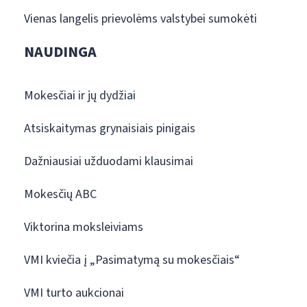
Vienas langelis prievolėms valstybei sumokėti
NAUDINGA
Mokesčiai ir jų dydžiai
Atsiskaitymas grynaisiais pinigais
Dažniausiai užduodami klausimai
Mokesčių ABC
Viktorina moksleiviams
VMI kviečia į „Pasimatymą su mokesčiais“
VMI turto aukcionai