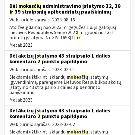
Dėl
mokesčių
administravimo įstatymo 32, 38
ir
39 straipsnių apibendrintų paaiškinimų
Web turinio sąrašas
2023-08-16
Atsižvelgdama į nuo 2023 m. gegužės 1 d. įsigaliojusį
Lietuvos Respublikos Seimo 202
2
m. gruodžio 13 d.
priimtą įstatymą Nr. XIV-1658[1]
ir
...
Metai:
2023
Dėl akcizų įstatymo 43 straipsnio 1 dalies
komentaro
2
punkto papildymo
Web turinio sąrašas
2023-02-01
Siekdami užtikrinti sklandų
mokesčių
įstatymų
įgyvendinimą, parengėme Lietuvos Respublikos akcizų
įstatymo 43 straipsnio 1 dalies apibendrinto
paaiškinimo...
Metai:
2023
Dėl Akcizų įstatymo 43 straipsnio 1 dalies
komentaro
2
punkto papildymo
Web turinio sąrašas
2023-02-02
Siekdami užtikrinti sklandų
mokesčių
įstatymų