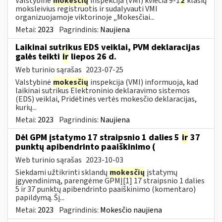
Valstybinė
mokesčių
inspekcija (VMI) kviečia 9-1
2
klasių
moksleivius registruotis ir sudalyvauti VMI
organizuojamoje viktorinoje „Mokesčiai...
Metai:
2023
Pagrindinis:
Naujiena
Laikinai sutrikus EDS veiklai, PVM deklaracijas
galės teikti
ir
liepos 26 d.
Web turinio sąrašas
2023-07-25
Valstybinė
mokesčių
inspekcija (VMI) informuoja, kad
laikinai sutrikus Elektroninio deklaravimo sistemos
(EDS) veiklai, Pridėtinės vertės mokesčio deklaracijas,
kurių...
Metai:
2023
Pagrindinis:
Naujiena
Dėl GPM įstatymo 17 straipsnio 1 dalies 5
ir
37
punktų apibendrinto paaiškinimo (
Web turinio sąrašas
2023-10-03
Siekdami užtikrinti sklandų
mokesčių
įstatymų
įgyvendinimą, parengėme GPMĮ[1] 17 straipsnio 1 dalies
5 ir 37 punktų apibendrinto paaiškinimo (komentaro)
papildymą. Šį...
Metai:
2023
Pagrindinis:
Mokesčio naujiena