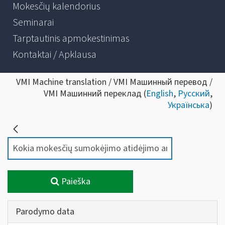
Mokesčių kalendorius
Seminarai
Tarptautinis apmokestinimas
Kontaktai / Apklausa
VMI Machine translation / VMI Машинный перевод /
VMI Машинний переклад (
English
,
Русский
,
Українська
)
Paieška
Parodymo data