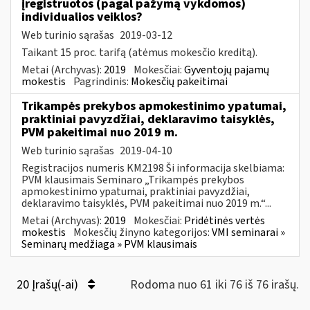
įregistruotos (pagal pažymą vykdomos)
individualios veiklos?
Web turinio sąrašas
2019-03-12
Taikant 15 proc. tarifą (atėmus mokesčio kreditą).
Metai (Archyvas):
2019
Mokesčiai:
Gyventojų pajamų
mokestis
Pagrindinis:
Mokesčių pakeitimai
Trikampės prekybos apmokestinimo ypatumai,
praktiniai pavyzdžiai, deklaravimo taisyklės,
PVM pakeitimai nuo 2019 m.
Web turinio sąrašas
2019-04-10
Registracijos numeris KM2198 Ši informacija skelbiama:
PVM klausimais Seminaro „Trikampės prekybos
apmokestinimo ypatumai, praktiniai pavyzdžiai,
deklaravimo taisyklės, PVM pakeitimai nuo 2019 m.“...
Metai (Archyvas):
2019
Mokesčiai:
Pridėtinės vertės
mokestis
Mokesčių žinyno kategorijos:
VMI seminarai »
Seminarų medžiaga » PVM klausimais
20 Įrašų(-ai)
Rodoma nuo 61 iki 76 iš 76 irašų.