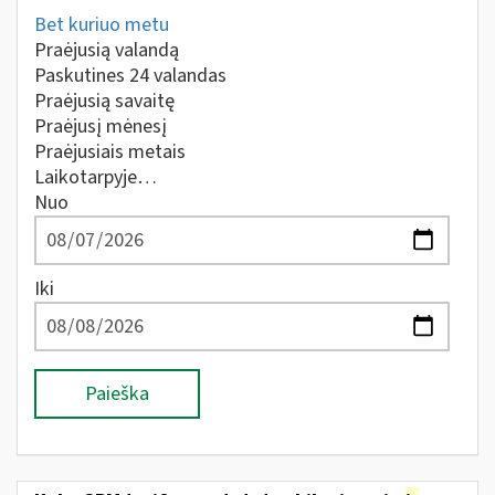
Bet kuriuo metu
Praėjusią valandą
Paskutines 24 valandas
Praėjusią savaitę
Praėjusį mėnesį
Praėjusiais metais
Laikotarpyje…
Nuo
Iki
Paieška