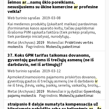
šeimos
ar
...namų ūkio poreikiams,
nesusijusiems su ūkine komercine
ar
profesine
veikla?
Web turinio sąrašas
2019-03-08
Kai medienos produktų (įskaitant malkas) pardavimas
įforminamas kasos aparato kvitu, tačiau papildomai
išrašoma PVM sąskaita faktūra (tiek pirkėjo prašymu,
tiek pardavėjo iniciatyva), nurodytųjų...
Metai (Archyvas):
2019
Mokesčiai:
Pridėtinės vertės
mokestis
Pagrindinis:
Mokesčių pakeitimai
37. Koks GPM tarifas taikomas dovanoms,
gyventojų gautoms iš trečiųjų asmenų (ne iš
darbdavio, nei iš artimųjų)?
Web turinio sąrašas
2019-03-12
Apmokestinamosioms pajamoms priskirtos dovanos,
gyventojų gautos iš trečiųjų asmenų (ne iš darbdavio
ir
ne iš tėvų, įtėvių, vaikų, įvaikių, senelių, vaikaičių, brolių,...
Metai (Archyvas):
2019
Mokesčiai ir jų dydžiai:
Gyventojų
pajamų mokestis
Pagrindinis:
Mokesčių pakeitimai
straipsnio 8 dalyje numatyta kompensacija už
kilnojamojo pobūdžio arba su kelionėmis
ar
...
Ar