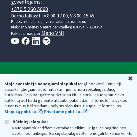
gyventojams:
+370 5 260 5060
Darbo laikas: I-IV 8.00-17.00, V 8.00-15.45.
Prieššventinę dieną - viena valanda trumpiau.
Kiekvieno mėnesio antrą penktadienį 8.00 val. - 12.00 val.
Mano VMI
Paklausimas per
Valstybinė mokesčių inspekcija prie Lietuvos
U
Respublikos finansų ministerijos
Šioje svetainėje naudojami slapukai
(angl. cookies). Būtinieji
slapukai įdiegiami automatiškai ir jiems nėra reikalingas Jūsų
Biudžetinė įstaiga. Juridinio asmens kodas — 188659752,
sutikimas. Taip pat galite sutikti ir su kitų slapukų naudojimu. Savo
adresas: Vasario 16-osios g. 14, 01107 Vilnius, Lietuva, el.paštas:
sutikimą bet kada galėsite atšaukti pakeisdami interneto naršyklės
vmi@vmi.lt
, E. pristatymo dėžutės adresas 188659752
nustatymus ir ištrindami įrašytus slapukus. Daugiau informacijos
Duomenys apie Valstybinę mokesčių inspekciją prie Lietuvos
Slapukų politika
;
Privatumo politika.
Respublikos finansų ministerijos kaupiami ir saugomi Juridinių
asmenų registre
Būtinieji slapukai
Naudojami sklandžiam svetainės veikimui ir įgalina pagrindines
svetainės funkcijas. Be šių slapukų svetainė negali tinkamai veikti.