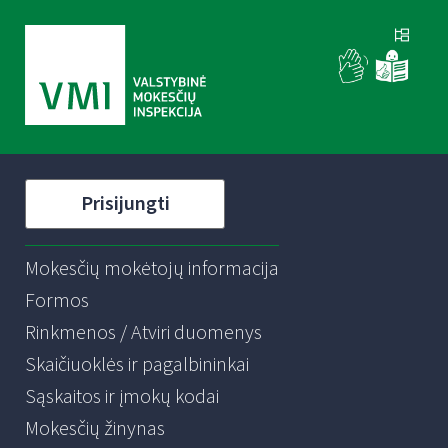
Prisijungti
Mokesčių mokėtojų informacija
Formos
Rinkmenos / Atviri duomenys
Skaičiuoklės ir pagalbininkai
Sąskaitos ir įmokų kodai
Mokesčių žinynas