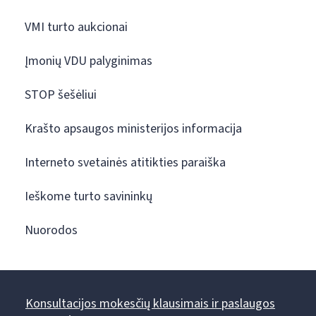
VMI turto aukcionai
Įmonių VDU palyginimas
STOP šešėliui
Krašto apsaugos ministerijos informacija
Interneto svetainės atitikties paraiška
Ieškome turto savininkų
Nuorodos
Konsultacijos mokesčių klausimais ir paslaugos