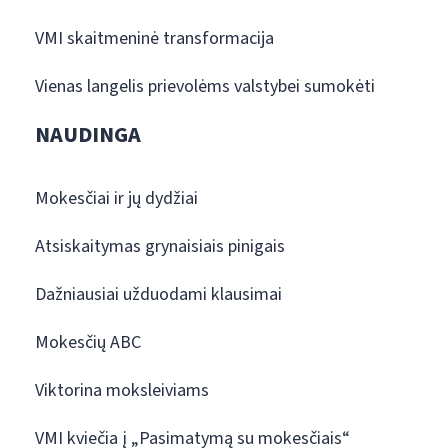
VMI skaitmeninė transformacija
Vienas langelis prievolėms valstybei sumokėti
NAUDINGA
Mokesčiai ir jų dydžiai
Atsiskaitymas grynaisiais pinigais
Dažniausiai užduodami klausimai
Mokesčių ABC
Viktorina moksleiviams
VMI kviečia į „Pasimatymą su mokesčiais“