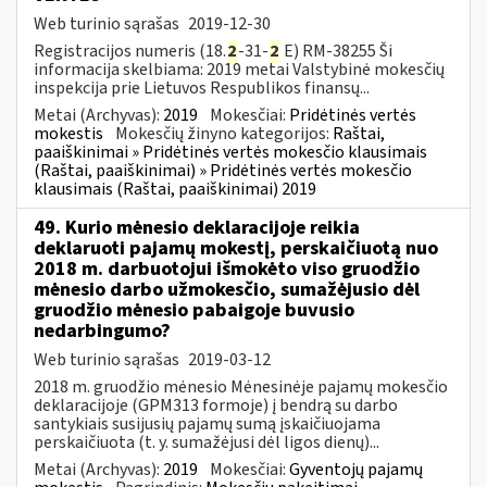
Web turinio sąrašas
2019-12-30
Registracijos numeris (18.
2
-31-
2
E) RM-38255 Ši
informacija skelbiama: 2019 metai Valstybinė mokesčių
inspekcija prie Lietuvos Respublikos finansų...
Metai (Archyvas):
2019
Mokesčiai:
Pridėtinės vertės
mokestis
Mokesčių žinyno kategorijos:
Raštai,
paaiškinimai » Pridėtinės vertės mokesčio klausimais
(Raštai, paaiškinimai) » Pridėtinės vertės mokesčio
klausimais (Raštai, paaiškinimai) 2019
49. Kurio mėnesio deklaracijoje reikia
deklaruoti pajamų mokestį, perskaičiuotą nuo
2018 m. darbuotojui išmokėto viso gruodžio
mėnesio darbo užmokesčio, sumažėjusio dėl
gruodžio mėnesio pabaigoje buvusio
nedarbingumo?
Web turinio sąrašas
2019-03-12
2018 m. gruodžio mėnesio Mėnesinėje pajamų mokesčio
deklaracijoje (GPM313 formoje) į bendrą su darbo
santykiais susijusių pajamų sumą įskaičiuojama
perskaičiuota (t. y. sumažėjusi dėl ligos dienų)...
Metai (Archyvas):
2019
Mokesčiai:
Gyventojų pajamų