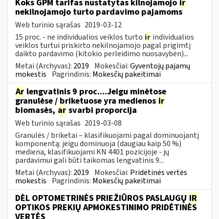
Koks GPM tarifas nustatytas kilnojamojo
ir
nekilnojamojo turto pardavimo pajamoms
Web turinio sąrašas
2019-03-12
15 proc. - ne individualios veiklos turto
ir
individualios
veiklos turtui priskirto nekilnojamojo pagal prigimtį
daikto pardavimo (kitokio perleidimo nuosavybėn)...
Metai (Archyvas):
2019
Mokesčiai:
Gyventojų pajamų
mokestis
Pagrindinis:
Mokesčių pakeitimai
Ar
lengvatinis 9 proc....Jeigu minėtose
granulėse / briketuose yra medienos
ir
biomasės,
ar
svarbi proporcija
Web turinio sąrašas
2019-03-08
Granulės / briketai – klasifikuojami pagal dominuojantį
komponentą: jeigu dominuoja (daugiau kaip 50 %)
mediena, klasifikuojami KN 4401 pozicijoje - jų
pardavimui gali būti taikomas lengvatinis 9...
Metai (Archyvas):
2019
Mokesčiai:
Pridėtinės vertės
mokestis
Pagrindinis:
Mokesčių pakeitimai
DĖL OPTOMETRINĖS PRIEŽIŪROS PASLAUGŲ
IR
OPTIKOS PREKIŲ APMOKESTINIMO PRIDĖTINĖS
VERTĖS