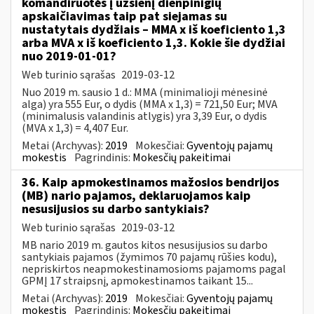
komandiruotės į užsienį dienpinigių
apskaičiavimas taip pat siejamas su
nustatytais dydžiais – MMA x iš koeficiento 1,3
arba MVA x iš koeficiento 1,3. Kokie šie dydžiai
nuo 2019-01-01?
Web turinio sąrašas
2019-03-12
Nuo 2019 m. sausio 1 d.: MMA (minimalioji mėnesinė
alga) yra 555 Eur, o dydis (MMA x 1,3) = 721,50 Eur; MVA
(minimalusis valandinis atlygis) yra 3,39 Eur, o dydis
(MVA x 1,3) = 4,407 Eur.
Metai (Archyvas):
2019
Mokesčiai:
Gyventojų pajamų
mokestis
Pagrindinis:
Mokesčių pakeitimai
36. Kaip apmokestinamos mažosios bendrijos
(MB) nario pajamos, deklaruojamos kaip
nesusijusios su darbo santykiais?
Web turinio sąrašas
2019-03-12
MB nario 2019 m. gautos kitos nesusijusios su darbo
santykiais pajamos (žymimos 70 pajamų rūšies kodu),
nepriskirtos neapmokestinamosioms pajamoms pagal
GPMĮ 17 straipsnį, apmokestinamos taikant 15...
Metai (Archyvas):
2019
Mokesčiai:
Gyventojų pajamų
mokestis
Pagrindinis:
Mokesčių pakeitimai