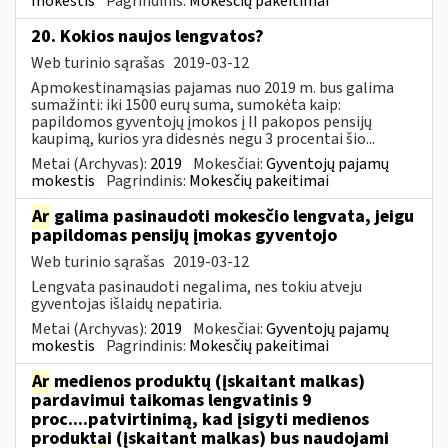
mokestis
Pagrindinis:
Mokesčių pakeitimai
20. Kokios naujos lengvatos?
Web turinio sąrašas
2019-03-12
Apmokestinamąsias pajamas nuo 2019 m. bus galima
sumažinti: iki 1500 eurų suma, sumokėta kaip:
papildomos gyventojų įmokos į II pakopos pensijų
kaupimą, kurios yra didesnės negu 3 procentai šio...
Metai (Archyvas):
2019
Mokesčiai:
Gyventojų pajamų
mokestis
Pagrindinis:
Mokesčių pakeitimai
Ar
galima pasinaudoti mokesčio lengvata, jeigu
papildomas pensijų įmokas gyventojo
Web turinio sąrašas
2019-03-12
Lengvata pasinaudoti negalima, nes tokiu atveju
gyventojas išlaidų nepatiria.
Metai (Archyvas):
2019
Mokesčiai:
Gyventojų pajamų
mokestis
Pagrindinis:
Mokesčių pakeitimai
Ar
medienos produktų (įskaitant malkas)
pardavimui taikomas lengvatinis 9
proc....patvirtinimą, kad įsigyti medienos
produktai (įskaitant malkas) bus naudojami