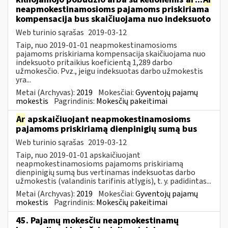
neapmokestinamosioms pajamoms priskiriama
kompensacija bus skaičiuojama nuo indeksuoto
Web turinio sąrašas
2019-03-12
Taip, nuo 2019-01-01 neapmokestinamosioms
pajamoms priskiriama kompensacija skaičiuojama nuo
indeksuoto pritaikius koeficientą 1,289 darbo
užmokesčio. Pvz., jeigu indeksuotas darbo užmokestis
yra...
Metai (Archyvas):
2019
Mokesčiai:
Gyventojų pajamų
mokestis
Pagrindinis:
Mokesčių pakeitimai
Ar
apskaičiuojant neapmokestinamosioms
pajamoms priskiriamą dienpinigių sumą bus
Web turinio sąrašas
2019-03-12
Taip, nuo 2019-01-01 apskaičiuojant
neapmokestinamosioms pajamoms priskiriamą
dienpinigių sumą bus vertinamas indeksuotas darbo
užmokestis (valandinis tarifinis atlygis), t. y. padidintas...
Metai (Archyvas):
2019
Mokesčiai:
Gyventojų pajamų
mokestis
Pagrindinis:
Mokesčių pakeitimai
45. Pajamų mokesčiu neapmokestinamų