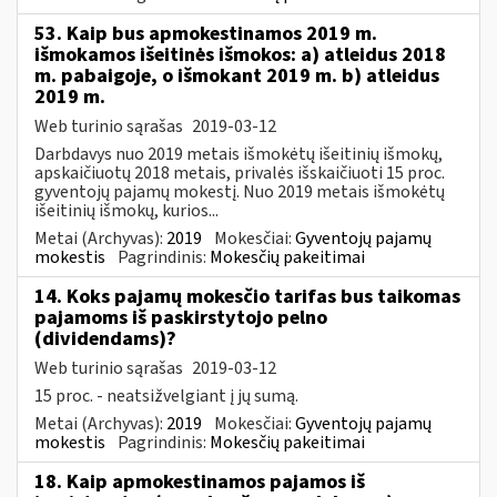
53. Kaip bus apmokestinamos 2019 m.
išmokamos išeitinės išmokos: a) atleidus 2018
m. pabaigoje, o išmokant 2019 m. b) atleidus
2019 m.
Web turinio sąrašas
2019-03-12
Darbdavys nuo 2019 metais išmokėtų išeitinių išmokų,
apskaičiuotų 2018 metais, privalės išskaičiuoti 15 proc.
gyventojų pajamų mokestį. Nuo 2019 metais išmokėtų
išeitinių išmokų, kurios...
Metai (Archyvas):
2019
Mokesčiai:
Gyventojų pajamų
mokestis
Pagrindinis:
Mokesčių pakeitimai
14. Koks pajamų mokesčio tarifas bus taikomas
pajamoms iš paskirstytojo pelno
(dividendams)?
Web turinio sąrašas
2019-03-12
15 proc. - neatsižvelgiant į jų sumą.
Metai (Archyvas):
2019
Mokesčiai:
Gyventojų pajamų
mokestis
Pagrindinis:
Mokesčių pakeitimai
18. Kaip apmokestinamos pajamos iš