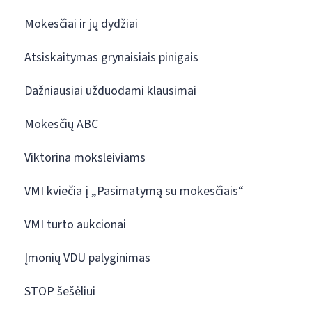
Mokesčiai ir jų dydžiai
Atsiskaitymas grynaisiais pinigais
Dažniausiai užduodami klausimai
Mokesčių ABC
Viktorina moksleiviams
VMI kviečia į „Pasimatymą su mokesčiais“
VMI turto aukcionai
Įmonių VDU palyginimas
STOP šešėliui