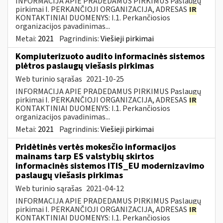
INFORMACIJA APIE PRADEDAMUS PIRKIMUS Paslaugų
pirkimai I. PERKANČIOJI ORGANIZACIJA, ADRESAS
IR
KONTAKTINIAI DUOMENYS: I.1. Perkančiosios
organizacijos pavadinimas...
Metai:
2021
Pagrindinis:
Viešieji pirkimai
Kompiuterizuoto audito informacinės sistemos
plėtros paslaugų viešasis pirkimas
Web turinio sąrašas
2021-10-25
INFORMACIJA APIE PRADEDAMUS PIRKIMUS Paslaugų
pirkimai I. PERKANČIOJI ORGANIZACIJA, ADRESAS
IR
KONTAKTINIAI DUOMENYS: I.1. Perkančiosios
organizacijos pavadinimas...
Metai:
2021
Pagrindinis:
Viešieji pirkimai
Pridėtinės vertės mokesčio informacijos
mainams tarp ES valstybių skirtos
informacinės sistemos ITIS_EU modernizavimo
paslaugų viešasis pirkimas
Web turinio sąrašas
2021-04-12
INFORMACIJA APIE PRADEDAMUS PIRKIMUS Paslaugų
pirkimai I. PERKANČIOJI ORGANIZACIJA, ADRESAS
IR
KONTAKTINIAI DUOMENYS: I.1. Perkančiosios