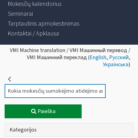
Mokesčių kalendorius
Seminarai
Tarptautinis apmokestinimas
Kontaktai / Apklausa
VMI Machine translation / VMI Машинный перевод /
VMI Машинний переклад (
English
,
Русский
,
Українська
)
Paieška
Kategorijos