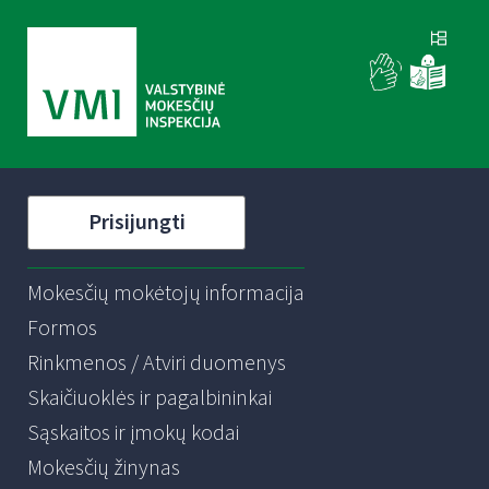
Prisijungti
Mokesčių mokėtojų informacija
Formos
Rinkmenos / Atviri duomenys
Skaičiuoklės ir pagalbininkai
Sąskaitos ir įmokų kodai
Mokesčių žinynas