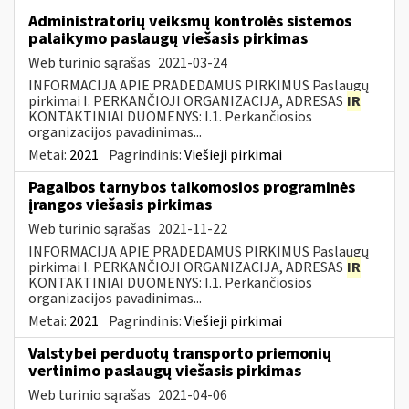
Administratorių veiksmų kontrolės sistemos
palaikymo paslaugų viešasis pirkimas
Web turinio sąrašas
2021-03-24
INFORMACIJA APIE PRADEDAMUS PIRKIMUS Paslaugų
pirkimai I. PERKANČIOJI ORGANIZACIJA, ADRESAS
IR
KONTAKTINIAI DUOMENYS: I.1. Perkančiosios
organizacijos pavadinimas...
Metai:
2021
Pagrindinis:
Viešieji pirkimai
Pagalbos tarnybos taikomosios programinės
įrangos viešasis pirkimas
Web turinio sąrašas
2021-11-22
INFORMACIJA APIE PRADEDAMUS PIRKIMUS Paslaugų
pirkimai I. PERKANČIOJI ORGANIZACIJA, ADRESAS
IR
KONTAKTINIAI DUOMENYS: I.1. Perkančiosios
organizacijos pavadinimas...
Metai:
2021
Pagrindinis:
Viešieji pirkimai
Valstybei perduotų transporto priemonių
vertinimo paslaugų viešasis pirkimas
Web turinio sąrašas
2021-04-06