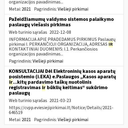
organizacijos pavadinimas...
Metai:
2021
Pagrindinis:
Viešieji pirkimai
Pažeidžiamumų valdymo sistemos palaikymo
paslaugų viešasis pirkimas
Web turinio sąrašas
2022-12-08
INFORMACIJA APIE PRADEDAMUS PIRKIMUS Paslaugų
pirkimai I. PERKANČIOJI ORGANIZACIJA, ADRESAS
IR
KONTAKTINIAI DUOMENYS: I.1. Perkančiosios
organizacijos pavadinimas...
Pagrindinis:
Viešieji pirkimai
KONSULTACIJAI Dėl Elektroninių kasos aparatų
posistemio (i.EKA) e.Paslaugos „Kasos aparatų
ir
...kitų pardavimo taškų nuotolinis
registravimas
ir
būklių keitimas“ sukūrimo
paslaugų
Web turinio sąrašas
2021-03-23
https://cvpp.eviesiejipirkimai.lt/Notice/Details/2021-
646519
Metai:
2021
Pagrindinis:
Viešieji pirkimai