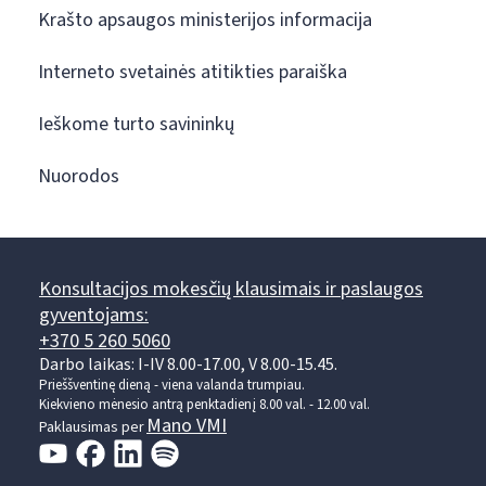
Krašto apsaugos ministerijos informacija
Interneto svetainės atitikties paraiška
Ieškome turto savininkų
Nuorodos
Konsultacijos mokesčių klausimais ir paslaugos
gyventojams:
+370 5 260 5060
Darbo laikas: I-IV 8.00-17.00, V 8.00-15.45.
Prieššventinę dieną - viena valanda trumpiau.
Kiekvieno mėnesio antrą penktadienį 8.00 val. - 12.00 val.
Mano VMI
Paklausimas per