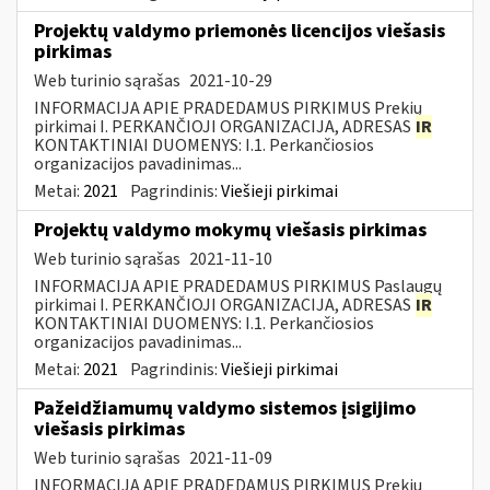
Projektų valdymo priemonės licencijos viešasis
pirkimas
Web turinio sąrašas
2021-10-29
INFORMACIJA APIE PRADEDAMUS PIRKIMUS Prekių
pirkimai I. PERKANČIOJI ORGANIZACIJA, ADRESAS
IR
KONTAKTINIAI DUOMENYS: I.1. Perkančiosios
organizacijos pavadinimas...
Metai:
2021
Pagrindinis:
Viešieji pirkimai
Projektų valdymo mokymų viešasis pirkimas
Web turinio sąrašas
2021-11-10
INFORMACIJA APIE PRADEDAMUS PIRKIMUS Paslaugų
pirkimai I. PERKANČIOJI ORGANIZACIJA, ADRESAS
IR
KONTAKTINIAI DUOMENYS: I.1. Perkančiosios
organizacijos pavadinimas...
Metai:
2021
Pagrindinis:
Viešieji pirkimai
Pažeidžiamumų valdymo sistemos įsigijimo
viešasis pirkimas
Web turinio sąrašas
2021-11-09
INFORMACIJA APIE PRADEDAMUS PIRKIMUS Prekių