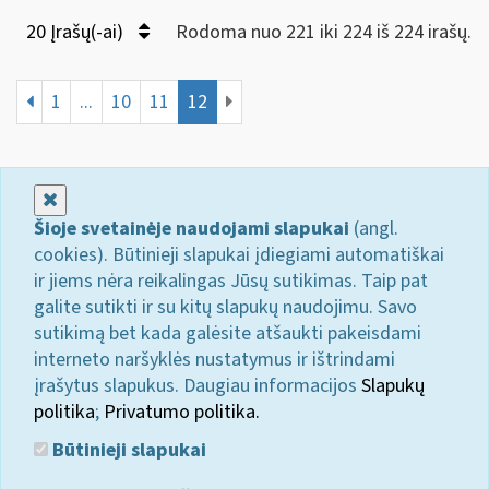
20 Įrašų(-ai)
Rodoma nuo 221 iki 224 iš 224 irašų.
1
...
10
11
12
Uždaryti
Šioje svetainėje naudojami slapukai
(angl.
cookies). Būtinieji slapukai įdiegiami automatiškai
ir jiems nėra reikalingas Jūsų sutikimas. Taip pat
galite sutikti ir su kitų slapukų naudojimu. Savo
sutikimą bet kada galėsite atšaukti pakeisdami
interneto naršyklės nustatymus ir ištrindami
įrašytus slapukus. Daugiau informacijos
Slapukų
politika
;
Privatumo politika.
Būtinieji slapukai