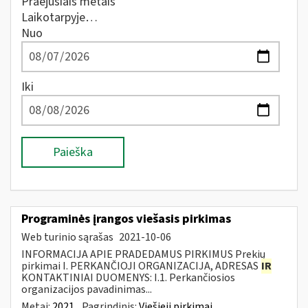
Praėjusiais metais
Laikotarpyje…
Nuo
Iki
Paieška
Programinės įrangos viešasis pirkimas
Web turinio sąrašas
2021-10-06
INFORMACIJA APIE PRADEDAMUS PIRKIMUS Prekių
pirkimai I. PERKANČIOJI ORGANIZACIJA, ADRESAS
IR
KONTAKTINIAI DUOMENYS: I.1. Perkančiosios
organizacijos pavadinimas...
Metai:
2021
Pagrindinis:
Viešieji pirkimai