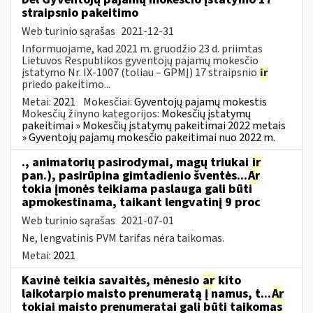
straipsnio pakeitimo
Web turinio sąrašas
2021-12-31
Informuojame, kad 2021 m. gruodžio 23 d. priimtas
Lietuvos Respublikos gyventojų pajamų mokesčio
įstatymo Nr. IX-1007 (toliau – GPMĮ) 17 straipsnio
ir
priedo pakeitimo...
Metai:
2021
Mokesčiai:
Gyventojų pajamų mokestis
Mokesčių žinyno kategorijos:
Mokesčių įstatymų
pakeitimai » Mokesčių įstatymų pakeitimai 2022 metais
» Gyventojų pajamų mokesčio pakeitimai nuo 2022 m.
., animatorių pasirodymai, magų triukai
ir
pan.), pasirūpina gimtadienio šventės...
Ar
tokia įmonės teikiama paslauga gali būti
apmokestinama, taikant lengvatinį 9 proc
Web turinio sąrašas
2021-07-01
Ne, lengvatinis PVM tarifas nėra taikomas.
Metai:
2021
Kavinė teikia savaitės, mėnesio
ar
kito
laikotarpio maisto prenumeratą į namus, t...
Ar
tokiai maisto prenumeratai gali būti taikomas