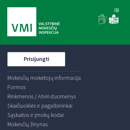
Prisijungti
Mokesčių mokėtojų informacija
Formos
Rinkmenos / Atviri duomenys
Skaičiuoklės ir pagalbininkai
Sąskaitos ir įmokų kodai
Mokesčių žinynas