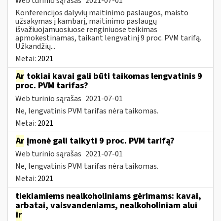
Web turinio sąrašas
2021-07-01
Konferencijos dalyvių maitinimo paslaugos, maisto
užsakymas į kambarį, maitinimo paslaugų
išvažiuojamuosiuose renginiuose teikimas
apmokestinamas, taikant lengvatinį 9 proc. PVM tarifą.
Užkandžių...
Metai:
2021
Ar
tokiai kavai gali būti taikomas lengvatinis 9
proc. PVM tarifas?
Web turinio sąrašas
2021-07-01
Ne, lengvatinis PVM tarifas nėra taikomas.
Metai:
2021
Ar
įmonė gali taikyti 9 proc. PVM tarifą?
Web turinio sąrašas
2021-07-01
Ne, lengvatinis PVM tarifas nėra taikomas.
Metai:
2021
tiekiamiems nealkoholiniams gėrimams: kavai,
arbatai, vaisvandeniams, nealkoholiniam alui
ir