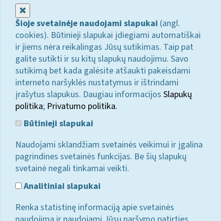
Uždaryti
Šioje svetainėje naudojami slapukai
(angl.
cookies). Būtinieji slapukai įdiegiami automatiškai
ir jiems nėra reikalingas Jūsų sutikimas. Taip pat
galite sutikti ir su kitų slapukų naudojimu. Savo
sutikimą bet kada galėsite atšaukti pakeisdami
interneto naršyklės nustatymus ir ištrindami
įrašytus slapukus. Daugiau informacijos
Slapukų
politika
;
Privatumo politika.
Būtinieji slapukai
Naudojami sklandžiam svetainės veikimui ir įgalina
pagrindines svetainės funkcijas. Be šių slapukų
svetainė negali tinkamai veikti.
Analitiniai slapukai
Renka statistinę informaciją apie svetainės
naudojimą ir naudojami Jūsų naršymo patirties