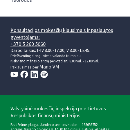
Nuorodos
Konsultacijos mokesčių klausimais ir paslaugos
gyventojams:
+370 5 260 5060
Darbo laikas: I-IV 8.00-17.00, V 8.00-15.45.
Prieššventinę dieną - viena valanda trumpiau.
Kiekvieno mėnesio antrą penktadienį 8.00 val. - 12.00 val.
Mano VMI
Paklausimas per
Valstybinė mokesčių inspekcija prie Lietuvos
Respublikos finansų ministerijos
Biudžetinė įstaiga. Juridinio asmens kodas — 188659752,
adresas: Vasario 16-osios g. 14, 01107 Vilnius, Lietuva, el.paštas: