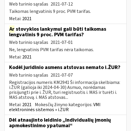
Web turinio sąrašas
2021-07-12
Taikomas lengvatinis 9 proc. PVM tarifas.
Metai:
2021
Ar
stovyklos lankymui gali būti taikomas
lengvatinis 9 proc. PVM tarifas?
Web turinio sąrašas
2021-07-01
Ne, lengvatinis PVM tarifas nėra taikomas.
Metai:
2021
Kodėl juridinio asmens atstovas nemato i.ŽUR?
Web turinio sąrašas
2021-07-07
Registracijos numeris KM2941 Ši informacija skelbiama:
i.ŽUR (galioja iki 2024-04-30) Asmuo, norėdamas
prisijungti prie i. ŽUR, turi registruotis i. MAS ir turėti i.
MAS atstovą. i. MAS atstovas...
Metai:
2021
Mokesčių žinyno kategorijos:
VMI
elektroninės sistemos » i.ZUR
Dėl atnaujinto leidinio „Individualių įmonių
apmokestinimo ypatumai“