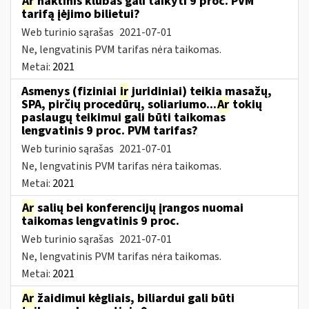
Ar
naktinis klubas gali taikyti 9 proc. PVM
tarifą įėjimo bilietui?
Web turinio sąrašas
2021-07-01
Ne, lengvatinis PVM tarifas nėra taikomas.
Metai:
2021
Asmenys (fiziniai
ir
juridiniai) teikia masažų,
SPA, pirčių procedūrų, soliariumo...
Ar
tokių
paslaugų teikimui gali būti taikomas
lengvatinis 9 proc. PVM tarifas?
Web turinio sąrašas
2021-07-01
Ne, lengvatinis PVM tarifas nėra taikomas.
Metai:
2021
Ar
salių bei konferencijų įrangos nuomai
taikomas lengvatinis 9 proc.
Web turinio sąrašas
2021-07-01
Ne, lengvatinis PVM tarifas nėra taikomas.
Metai:
2021
Ar
žaidimui kėgliais, biliardui gali būti