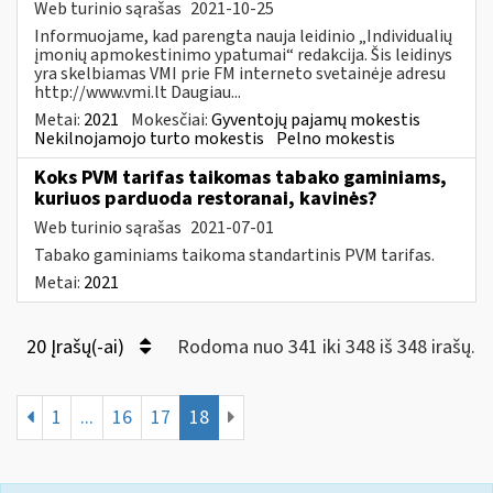
Web turinio sąrašas
2021-10-25
Informuojame, kad parengta nauja leidinio „Individualių
įmonių apmokestinimo ypatumai“ redakcija. Šis leidinys
yra skelbiamas VMI prie FM interneto svetainėje adresu
http://www.vmi.lt Daugiau...
Metai:
2021
Mokesčiai:
Gyventojų pajamų mokestis
Nekilnojamojo turto mokestis
Pelno mokestis
Koks PVM tarifas taikomas tabako gaminiams,
kuriuos parduoda restoranai, kavinės?
Web turinio sąrašas
2021-07-01
Tabako gaminiams taikoma standartinis PVM tarifas.
Metai:
2021
20 Įrašų(-ai)
Rodoma nuo 341 iki 348 iš 348 irašų.
1
...
16
17
18