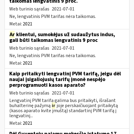
taikomas lengvatinis 9 proc.
Web turinio sąrašas
2021-07-01
Ne, lengvatinis PVM tarifas nėra taikomas.
Metai:
2021
Ar
klientui, sumokėjus už sudaužytus indus,
gali būti taikomas lengvatinis 9 proc
Web turinio sąrašas
2021-07-01
Ne, lengvatinis PVM tarifas nėra taikomas.
Metai:
2021
Kaip pritaikyti lengvatinį PVM tarifą, jeigu dėl
naujai įsigaliojusių tarifų įmonė nespėjo
perprogramuoti kasos aparato?
Web turinio sąrašas
2021-07-01
Lengvatinį PVM tarifą galima bus pritaikyti, išrašant
buhalterinę pažymą
ir
joje perskaičiuojant pritaikytą
(kasos aparato kvite įmuštą) standartinį PVM tarifą į
lengvatinį...
Metai:
2021
Dėl Gyventojų pajamų mokesčio įstatymo 17