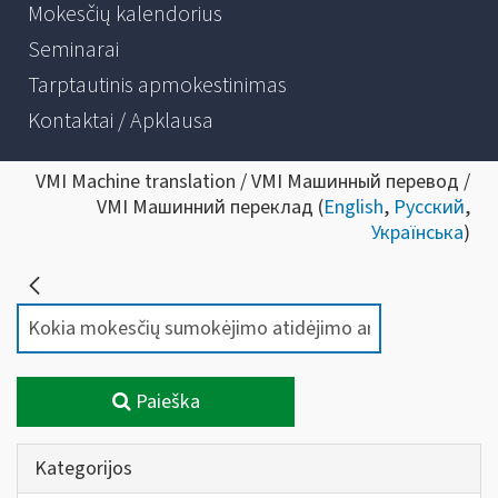
Mokesčių kalendorius
Seminarai
Tarptautinis apmokestinimas
Kontaktai / Apklausa
VMI Machine translation / VMI Машинный перевод /
VMI Машинний переклад (
English
,
Русский
,
Українська
)
Paieška
Kategorijos