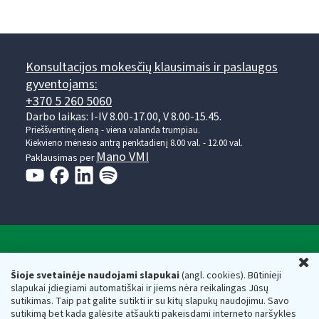
Konsultacijos mokesčių klausimais ir paslaugos
gyventojams:
+370 5 260 5060
Darbo laikas: I-IV 8.00-17.00, V 8.00-15.45.
Prieššventinę dieną - viena valanda trumpiau.
Kiekvieno mėnesio antrą penktadienį 8.00 val. - 12.00 val.
Mano VMI
Paklausimas per
Valstybinė mokesčių inspekcija prie Lietuvos
U
Respublikos finansų ministerijos
Šioje svetainėje naudojami slapukai
(angl. cookies). Būtinieji
slapukai įdiegiami automatiškai ir jiems nėra reikalingas Jūsų
Biudžetinė įstaiga. Juridinio asmens kodas — 188659752,
sutikimas. Taip pat galite sutikti ir su kitų slapukų naudojimu. Savo
adresas: Vasario 16-osios g. 14, 01107 Vilnius, Lietuva, el.paštas:
sutikimą bet kada galėsite atšaukti pakeisdami interneto naršyklės