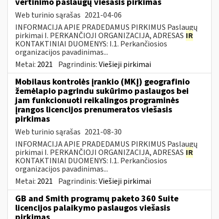
vertinimo paslaugų viešasis pirkimas
Web turinio sąrašas
2021-04-06
INFORMACIJA APIE PRADEDAMUS PIRKIMUS Paslaugų
pirkimai I. PERKANČIOJI ORGANIZACIJA, ADRESAS
IR
KONTAKTINIAI DUOMENYS: I.1. Perkančiosios
organizacijos pavadinimas...
Metai:
2021
Pagrindinis:
Viešieji pirkimai
Mobilaus kontrolės įrankio (MKĮ) geografinio
žemėlapio pagrindu sukūrimo paslaugos bei
jam funkcionuoti reikalingos programinės
įrangos licencijos prenumeratos viešasis
pirkimas
Web turinio sąrašas
2021-08-30
INFORMACIJA APIE PRADEDAMUS PIRKIMUS Paslaugų
pirkimai I. PERKANČIOJI ORGANIZACIJA, ADRESAS
IR
KONTAKTINIAI DUOMENYS: I.1. Perkančiosios
organizacijos pavadinimas...
Metai:
2021
Pagrindinis:
Viešieji pirkimai
GB and Smith programų paketo 360 Suite
licencijos palaikymo paslaugos viešasis
pirkimas