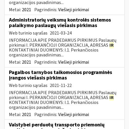
organizacijos pavadinimas...
Metai:
2021
Pagrindinis:
Viešieji pirkimai
Administratorių veiksmų kontrolės sistemos
palaikymo paslaugų viešasis pirkimas
Web turinio sąrašas
2021-03-24
INFORMACIJA APIE PRADEDAMUS PIRKIMUS Paslaugų
pirkimai I. PERKANČIOJI ORGANIZACIJA, ADRESAS
IR
KONTAKTINIAI DUOMENYS: I.1. Perkančiosios
organizacijos pavadinimas...
Metai:
2021
Pagrindinis:
Viešieji pirkimai
Pagalbos tarnybos taikomosios programinės
įrangos viešasis pirkimas
Web turinio sąrašas
2021-11-22
INFORMACIJA APIE PRADEDAMUS PIRKIMUS Paslaugų
pirkimai I. PERKANČIOJI ORGANIZACIJA, ADRESAS
IR
KONTAKTINIAI DUOMENYS: I.1. Perkančiosios
organizacijos pavadinimas...
Metai:
2021
Pagrindinis:
Viešieji pirkimai
Valstybei perduotų transporto priemonių