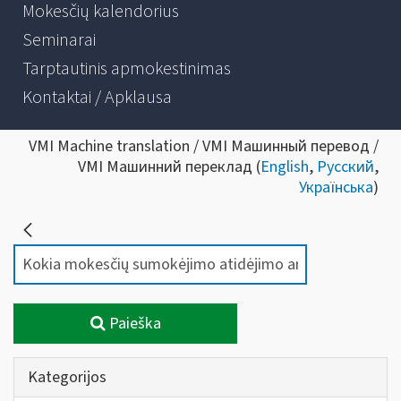
Mokesčių kalendorius
Seminarai
Tarptautinis apmokestinimas
Kontaktai / Apklausa
VMI Machine translation / VMI Машинный перевод /
VMI Машинний переклад (
English
,
Русский
,
Українська
)
Paieška
Kategorijos