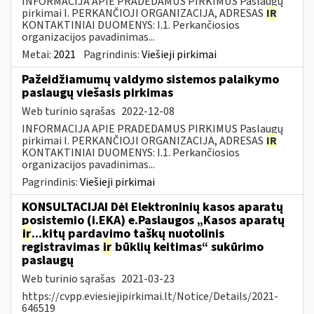
INFORMACIJA APIE PRADEDAMUS PIRKIMUS Paslaugų
pirkimai I. PERKANČIOJI ORGANIZACIJA, ADRESAS
IR
KONTAKTINIAI DUOMENYS: I.1. Perkančiosios
organizacijos pavadinimas...
Metai:
2021
Pagrindinis:
Viešieji pirkimai
Pažeidžiamumų valdymo sistemos palaikymo
paslaugų viešasis pirkimas
Web turinio sąrašas
2022-12-08
INFORMACIJA APIE PRADEDAMUS PIRKIMUS Paslaugų
pirkimai I. PERKANČIOJI ORGANIZACIJA, ADRESAS
IR
KONTAKTINIAI DUOMENYS: I.1. Perkančiosios
organizacijos pavadinimas...
Pagrindinis:
Viešieji pirkimai
KONSULTACIJAI Dėl Elektroninių kasos aparatų
posistemio (i.EKA) e.Paslaugos „Kasos aparatų
ir
...kitų pardavimo taškų nuotolinis
registravimas
ir
būklių keitimas“ sukūrimo
paslaugų
Web turinio sąrašas
2021-03-23
https://cvpp.eviesiejipirkimai.lt/Notice/Details/2021-
646519