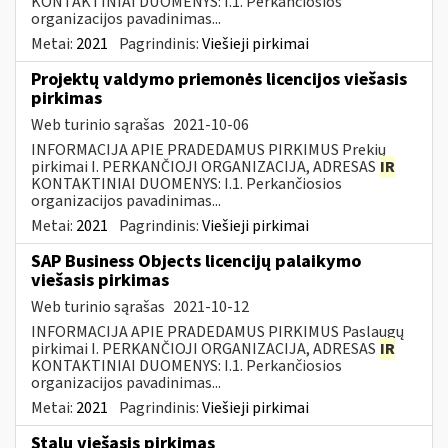
KONTAKTINIAI DUOMENYS: I.1. Perkančiosios
organizacijos pavadinimas...
Metai:
2021
Pagrindinis:
Viešieji pirkimai
Projektų valdymo priemonės licencijos viešasis
pirkimas
Web turinio sąrašas
2021-10-06
INFORMACIJA APIE PRADEDAMUS PIRKIMUS Prekių
pirkimai I. PERKANČIOJI ORGANIZACIJA, ADRESAS
IR
KONTAKTINIAI DUOMENYS: I.1. Perkančiosios
organizacijos pavadinimas...
Metai:
2021
Pagrindinis:
Viešieji pirkimai
SAP Business Objects licencijų palaikymo
viešasis pirkimas
Web turinio sąrašas
2021-10-12
INFORMACIJA APIE PRADEDAMUS PIRKIMUS Paslaugų
pirkimai I. PERKANČIOJI ORGANIZACIJA, ADRESAS
IR
KONTAKTINIAI DUOMENYS: I.1. Perkančiosios
organizacijos pavadinimas...
Metai:
2021
Pagrindinis:
Viešieji pirkimai
Stalų viešasis pirkimas