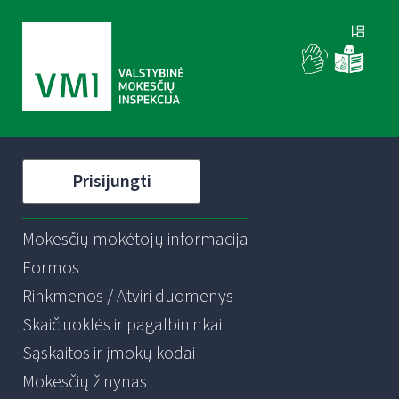
Prisijungti
Mokesčių mokėtojų informacija
Formos
Rinkmenos / Atviri duomenys
Skaičiuoklės ir pagalbininkai
Sąskaitos ir įmokų kodai
Mokesčių žinynas