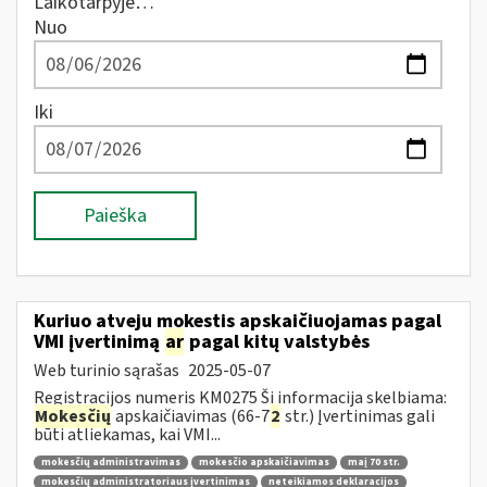
Laikotarpyje…
Nuo
Iki
Paieška
Kuriuo atveju mokestis apskaičiuojamas pagal
VMI įvertinimą
ar
pagal kitų valstybės
Web turinio sąrašas
2025-05-07
Registracijos numeris KM0275 Ši informacija skelbiama:
Mokesčių
apskaičiavimas (66-7
2
str.) Įvertinimas gali
būti atliekamas, kai VMI...
mokesčių administravimas
mokesčio apskaičiavimas
maį 70 str.
mokesčių administratoriaus įvertinimas
neteikiamos deklaracijos