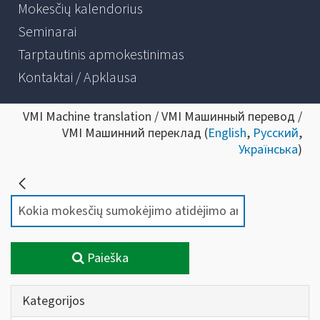
Mokesčių kalendorius
Seminarai
Tarptautinis apmokestinimas
Kontaktai / Apklausa
VMI Machine translation / VMI Машинный перевод /
VMI Машинний переклад (
English
,
Русский
,
Українська
)
Paieška
Kategorijos