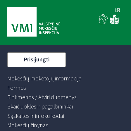
Prisijungti
Mokesčių mokėtojų informacija
Formos
Rinkmenos / Atviri duomenys
Skaičiuoklės ir pagalbininkai
Sąskaitos ir įmokų kodai
Mokesčių žinynas