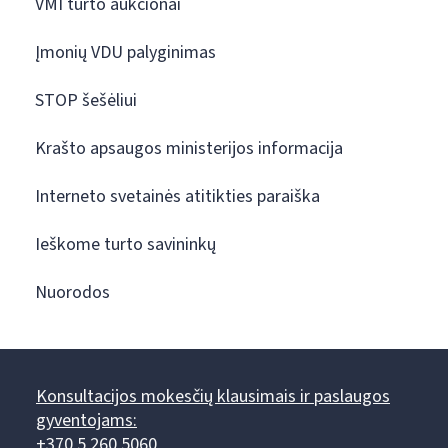
VMI turto aukcionai
Įmonių VDU palyginimas
STOP šešėliui
Krašto apsaugos ministerijos informacija
Interneto svetainės atitikties paraiška
Ieškome turto savininkų
Nuorodos
Konsultacijos mokesčių klausimais ir paslaugos
gyventojams:
+370 5 260 5060