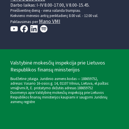
Darbo laikas: I-IV 8.00-17.00, V 8.00-15.45.
Prieššventinę dieną - viena valanda trumpiau.
Kiekvieno mėnesio antrą penktadienį 8.00 val. - 12.00 val.
Mano VMI
Paklausimas per
Valstybinė mokesčių inspekcija prie Lietuvos
Respublikos finansų ministerijos
Biudžetinė įstaiga. Juridinio asmens kodas — 188659752,
adresas: Vasario 16-osios g. 14, 01107 Vilnius, Lietuva, el.paštas:
vmi@vmi.lt
, E. pristatymo dėžutės adresas 188659752
Duomenys apie Valstybinę mokesčių inspekciją prie Lietuvos
Respublikos finansų ministerijos kaupiami ir saugomi Juridinių
asmenų registre