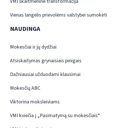
VMI skaitmeninė transformacija
Vienas langelis prievolėms valstybei sumokėti
NAUDINGA
Mokesčiai ir jų dydžiai
Atsiskaitymas grynaisiais pinigais
Dažniausiai užduodami klausimai
Mokesčių ABC
Viktorina moksleiviams
VMI kviečia į „Pasimatymą su mokesčiais“