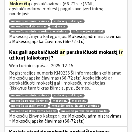
Mokesčių
apskaičiavimas (66-72 str.) VMI,
apskaičiuodama mokestį pagal savo įvertinimą,
naudojasi:...
mokesčių administravimas
mokesčių mokėtojas
mokesčio apskaičiavimas
maį 70 str.
mokesčių administratoriaus įvertinimas
informacijos šaltiniai
Mokesčių žinyno kategorijos:
Mokesčių administravimas
» Mokesčių apskaičiavimas (66-72 str.)
Kas gali apskaičiuoti
ar
perskaičiuoti mokestį
ir
už kurį laikotarpį ?
Web turinio sąrašas
2025-12-15
Registracijos numeris KM0236 Ši informacija skelbiama:
Mokesčių apskaičiavimas (66-72 str.) Apskaičiuoti ar
perskaičiuoti mokestį gali: mokesčių mokėtojas
(išskyrus tam tikras išimtis, pvz., žemės...
mokesčių administravimas
mokesčių mokėtojas
mokesčio perskaičiavimas
maį 66 str.
maį 68 str.
mokesčio apskaičiavimas
mokesčio apskaičiavimo terminas
mokesčio apskaičiavimo senatis
mokesčio perskaičiavimo senatis
Mokesčių žinyno kategorijos:
Mokesčių administravimas
» Mokesčių apskaičiavimas (66-72 str.)
Kuriais atvejais mokestis apskaičiuojamas