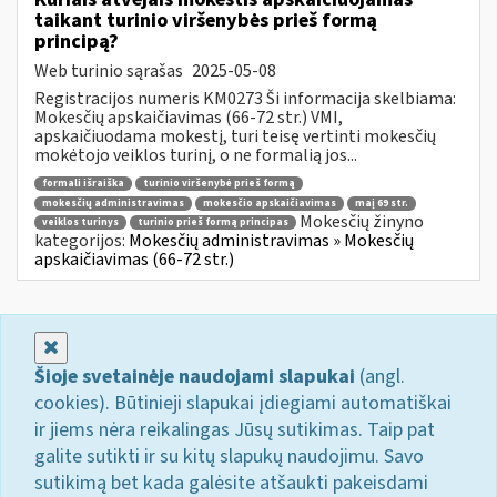
taikant turinio viršenybės prieš formą
principą?
Web turinio sąrašas
2025-05-08
Registracijos numeris KM0273 Ši informacija skelbiama:
Mokesčių apskaičiavimas (66-72 str.) VMI,
apskaičiuodama mokestį, turi teisę vertinti mokesčių
mokėtojo veiklos turinį, o ne formalią jos...
formali išraiška
turinio viršenybė prieš formą
mokesčių administravimas
mokesčio apskaičiavimas
maį 69 str.
Mokesčių žinyno
veiklos turinys
turinio prieš formą principas
kategorijos:
Mokesčių administravimas » Mokesčių
apskaičiavimas (66-72 str.)
Uždaryti
Šioje svetainėje naudojami slapukai
(angl.
cookies). Būtinieji slapukai įdiegiami automatiškai
ir jiems nėra reikalingas Jūsų sutikimas. Taip pat
galite sutikti ir su kitų slapukų naudojimu. Savo
sutikimą bet kada galėsite atšaukti pakeisdami