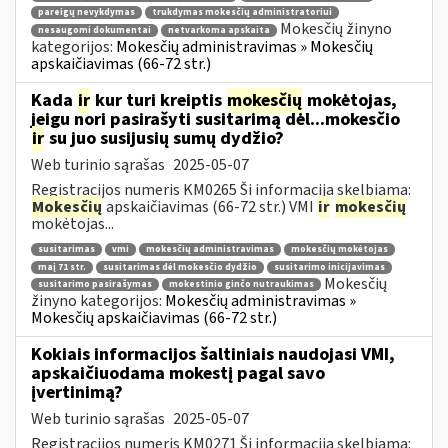
pareigų nevykdymas
trukdymas mokesčių administratoriui
Mokesčių žinyno
nesaugomi dokumentai
netvarkoma apskaita
kategorijos:
Mokesčių administravimas » Mokesčių
apskaičiavimas (66-72 str.)
Kada
ir
kur turi kreiptis
mokesčių
mokėtojas,
jeigu nori pasirašyti susitarimą dėl...mokesčio
ir
su juo susijusių sumų dydžio?
Web turinio sąrašas
2025-05-07
Registracijos numeris KM0265 Ši informacija skelbiama:
Mokesčių
apskaičiavimas (66-72 str.) VMI
ir
mokesčių
mokėtojas...
susitarimas
vmi
mokesčių administravimas
mokesčių mokėtojas
maį 71 str.
susitarimas dėl mokesčio dydžio
susitarimo inicijavimas
Mokesčių
susitarimo pasirašymas
mokestinio ginčo nutraukimas
žinyno kategorijos:
Mokesčių administravimas »
Mokesčių apskaičiavimas (66-72 str.)
Kokiais informacijos šaltiniais naudojasi VMI,
apskaičiuodama mokestį pagal savo
įvertinimą?
Web turinio sąrašas
2025-05-07
Registracijos numeris KM0271 Ši informacija skelbiama: