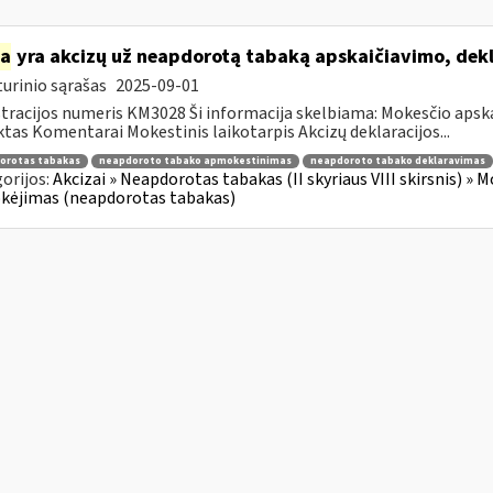
ia
yra akcizų už neapdorotą tabaką apskaičiavimo, de
urinio sąrašas
2025-09-01
tracijos numeris KM3028 Ši informacija skelbiama: Mokesčio apsk
tas Komentarai Mokestinis laikotarpis Akcizų deklaracijos...
orotas tabakas
neapdoroto tabako apmokestinimas
neapdoroto tabako deklaravimas
orijos:
Akcizai » Neapdorotas tabakas (II skyriaus VIII skirsnis) » 
kėjimas (neapdorotas tabakas)