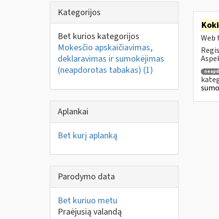
Kategorijos
Kok
Bet kurios kategorijos
Web t
Mokesčio apskaičiavimas,
Regis
deklaravimas ir sumokėjimas
Aspek
(neapdorotas tabakas)
(1)
neapd
kateg
sumo
Aplankai
Bet kurį aplanką
Parodymo data
Bet kuriuo metu
Praėjusią valandą