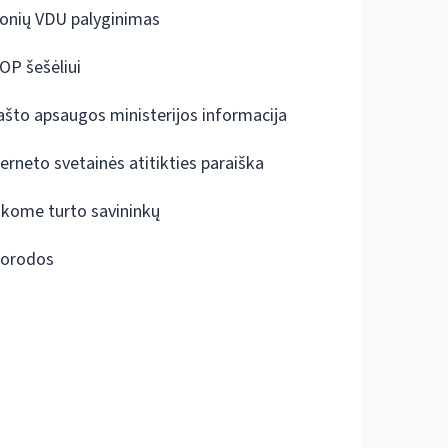
onių VDU palyginimas
OP šešėliui
ašto apsaugos ministerijos informacija
terneto svetainės atitikties paraiška
škome turto savininkų
orodos