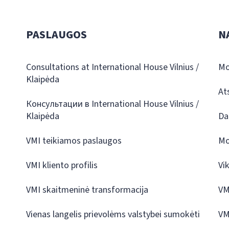
PASLAUGOS
N
Consultations at International House Vilnius /
Mo
Klaipėda
At
Консультации в International House Vilnius /
Klaipėda
Da
VMI teikiamos paslaugos
Mo
VMI kliento profilis
Vi
VMI skaitmeninė transformacija
VM
Vienas langelis prievolėms valstybei sumokėti
VM