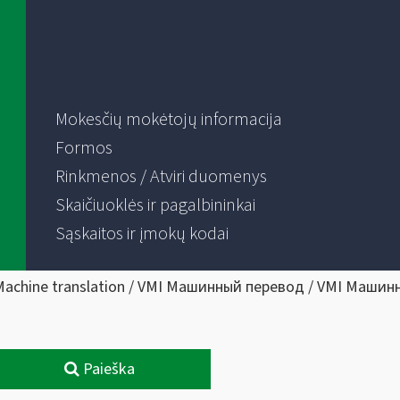
Mokesčių mokėtojų informacija
Formos
Rinkmenos / Atviri duomenys
Skaičiuoklės ir pagalbininkai
Sąskaitos ir įmokų kodai
Machine translation / VMI Машинный перевод / VMI Машин
Paieška