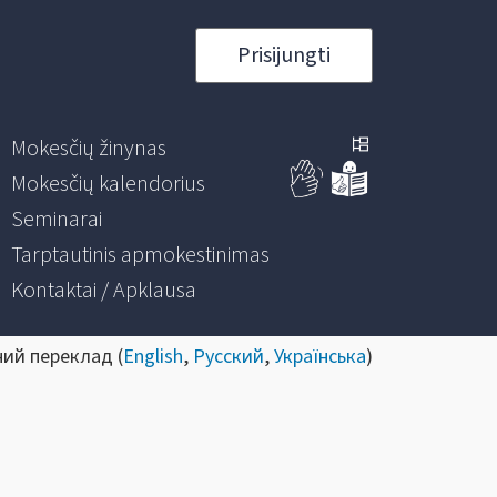
Prisijungti
Mokesčių žinynas
Mokesčių kalendorius
Seminarai
Tarptautinis apmokestinimas
Kontaktai / Apklausa
ний переклад (
English
,
Русский
,
Українська
)