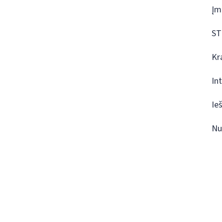
Įm
ST
Kr
In
Ie
Nu