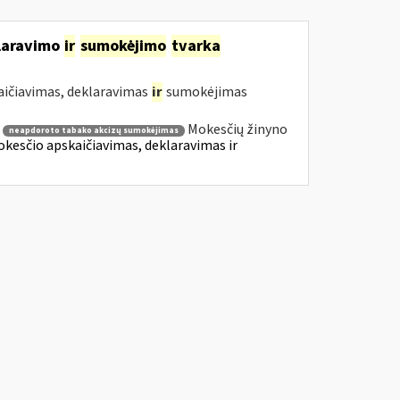
klaravimo
ir
sumokėjimo
tvarka
aičiavimas, deklaravimas
ir
sumokėjimas
Mokesčių žinyno
neapdoroto tabako akcizų sumokėjimas
Mokesčio apskaičiavimas, deklaravimas ir