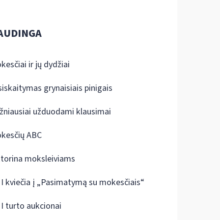
AUDINGA
kesčiai ir jų dydžiai
siskaitymas grynaisiais pinigais
žniausiai užduodami klausimai
kesčių ABC
ktorina moksleiviams
I kviečia į „Pasimatymą su mokesčiais“
I turto aukcionai