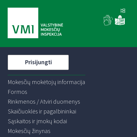
Prisijungti
Mokesčių mokėtojų informacija
Formos
Rinkmenos / Atviri duomenys
Skaičiuoklės ir pagalbininkai
Sąskaitos ir įmokų kodai
Mokesčių žinynas