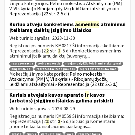
žinyno kategorijos:
Pelno mokestis » Atskaitymai (PMĮ
V, VI skyriai) » Ribojamų dydžių leidžiami atskaitymai »
Reprezentacija (22 str. 2-5 d.)
Kuriuo atveju konkretiems
asmenims
atminimui
įteikiamų daiktų įsigijimo išlaidos
Web turinio sąrašas
2023-11-30
Registracijos numeris KM0817 Ši informacija skelbiama:
Reprezentacija (2
2
str.
2
-5 d.) Konkretiems asmenims
atminimui įteikiamų daiktų (suvenyrų,...
reprezentacija
pelno mokestis
ribojamų dydžių leidžiami atskaitymai
pmį 22 str. 2 d.
reprezentacinės sąnaudos
reprezentacinės dovanos
Mokesčių žinyno kategorijos:
Pelno mokestis »
Atskaitymai (PMĮ V, VI skyriai) » Ribojamų dydžių
leidžiami atskaitymai » Reprezentacija (22 str. 2-5 d.)
Kuriais atvejais kavos aparato
ir
kavos
(arbatos) įsigijimo išlaidas galima priskirti
Web turinio sąrašas
2024-08-29
Registracijos numeris KM0559 Ši informacija skelbiama:
Reprezentacija (2
2
str.
2
-5 d.) Situacija Komentarai
Įmonė teikia konsultacines paslaugas....
arbata
cukrus
darbuotojams
kava
reprezentacija