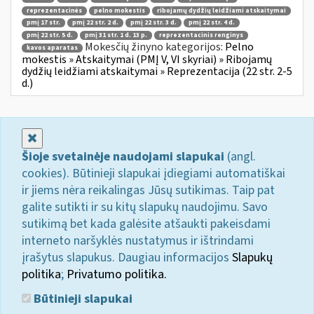
reprezentacinės
pelno mokestis
ribojamų dydžių leidžiami atskaitymai
pmį 17 str.
pmį 22 str. 2 d.
pmį 22 str. 3 d.
pmį 22 str. 4 d.
pmį 22 str. 5 d.
pmį 31 str. 1 d. 13 p.
reprezentacinis renginys
Mokesčių žinyno kategorijos:
Pelno
kavos aparatas
mokestis » Atskaitymai (PMĮ V, VI skyriai) » Ribojamų
dydžių leidžiami atskaitymai » Reprezentacija (22 str. 2-5
d.)
Uždaryti
Šioje svetainėje naudojami slapukai
(angl.
cookies). Būtinieji slapukai įdiegiami automatiškai
ir jiems nėra reikalingas Jūsų sutikimas. Taip pat
galite sutikti ir su kitų slapukų naudojimu. Savo
sutikimą bet kada galėsite atšaukti pakeisdami
interneto naršyklės nustatymus ir ištrindami
įrašytus slapukus. Daugiau informacijos
Slapukų
politika
;
Privatumo politika.
Būtinieji slapukai