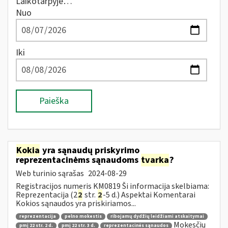
Laikotarpyje…
Nuo
Iki
Paieška
Kokia
yra sąnaudų priskyrimo
reprezentacinėms sąnaudoms
tvarka
?
Web turinio sąrašas
2024-08-29
Registracijos numeris KM0819 Ši informacija skelbiama:
Reprezentacija (2
2
str.
2
-5 d.) Aspektai Komentarai
Kokios sąnaudos yra priskiriamos...
reprezentacija
pelno mokestis
ribojamų dydžių leidžiami atskaitymai
Mokesčių
pmį 22 str. 2 d.
pmį 22 str. 3 d.
reprezentacinės sąnaudos