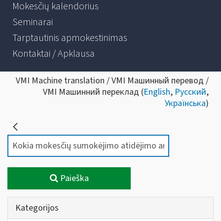
Mokesčių kalendorius
Seminarai
Tarptautinis apmokestinimas
Kontaktai / Apklausa
VMI Machine translation / VMI Машинный перевод /
VMI Машинний переклад (
English
,
Русский
,
Українська
)
Paieška
Kategorijos