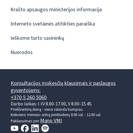
Krašto apsaugos ministerijos informacija
Interneto svetainės atitikties paraiška
Ieškome turto savininkų
Nuorodos
Konsultacijos mokesčių klausimais ir paslaugos
gyventojams:
+370 5 260 5060
Darbo laikas: I-IV 8.00-17.00, V 8.00-15.45.
Prieššventinę dieną - viena valanda trumpiau.
Kiekvieno mėnesio antrą penktadienį 8.00 val. - 12.00 val.
Mano VMI
Paklausimas per