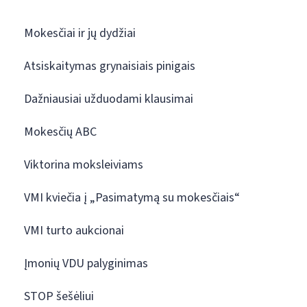
Mokesčiai ir jų dydžiai
Atsiskaitymas grynaisiais pinigais
Dažniausiai užduodami klausimai
Mokesčių ABC
Viktorina moksleiviams
VMI kviečia į „Pasimatymą su mokesčiais“
VMI turto aukcionai
Įmonių VDU palyginimas
STOP šešėliui