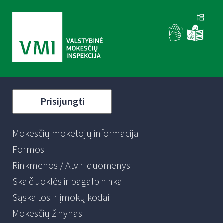
Prisijungti
Mokesčių mokėtojų informacija
Formos
Rinkmenos / Atviri duomenys
Skaičiuoklės ir pagalbininkai
Sąskaitos ir įmokų kodai
Mokesčių žinynas