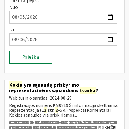
Laikotarpyje…
Nuo
Iki
Paieška
Kokia
yra sąnaudų priskyrimo
reprezentacinėms sąnaudoms
tvarka
?
Web turinio sąrašas
2024-08-29
Registracijos numeris KM0819 Ši informacija skelbiama:
Reprezentacija (2
2
str.
2
-5 d.) Aspektai Komentarai
Kokios sąnaudos yra priskiriamos...
reprezentacija
pelno mokestis
ribojamų dydžių leidžiami atskaitymai
Mokesčių
pmį 22 str. 2 d.
pmį 22 str. 3 d.
reprezentacinės sąnaudos