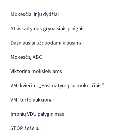
Mokesčiai ir jų dydžiai
Atsiskaitymas grynaisiais pinigais
Dažniausiai užduodami klausimai
Mokesčių ABC
Viktorina moksleiviams
VMI kviečia į „Pasimatymą su mokesčiais“
VMI turto aukcionai
Įmonių VDU palyginimas
STOP šešėliui