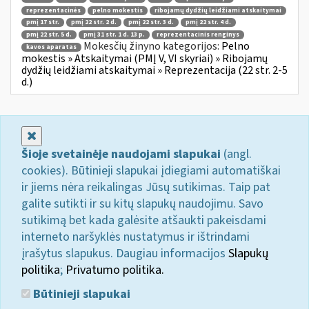
reprezentacinės
pelno mokestis
ribojamų dydžių leidžiami atskaitymai
pmį 17 str.
pmį 22 str. 2 d.
pmį 22 str. 3 d.
pmį 22 str. 4 d.
pmį 22 str. 5 d.
pmį 31 str. 1 d. 13 p.
reprezentacinis renginys
Mokesčių žinyno kategorijos:
Pelno
kavos aparatas
mokestis » Atskaitymai (PMĮ V, VI skyriai) » Ribojamų
dydžių leidžiami atskaitymai » Reprezentacija (22 str. 2-5
d.)
Uždaryti
Šioje svetainėje naudojami slapukai
(angl.
cookies). Būtinieji slapukai įdiegiami automatiškai
ir jiems nėra reikalingas Jūsų sutikimas. Taip pat
galite sutikti ir su kitų slapukų naudojimu. Savo
sutikimą bet kada galėsite atšaukti pakeisdami
interneto naršyklės nustatymus ir ištrindami
įrašytus slapukus. Daugiau informacijos
Slapukų
politika
;
Privatumo politika.
Būtinieji slapukai