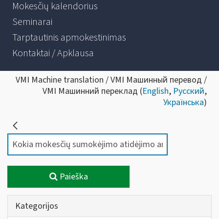
Mokesčių kalendorius
Seminarai
Tarptautinis apmokestinimas
Kontaktai / Apklausa
VMI Machine translation / VMI Машинный перевод /
VMI Машинний переклад (
English
,
Русский
,
Українська
)
Paieška
Kategorijos