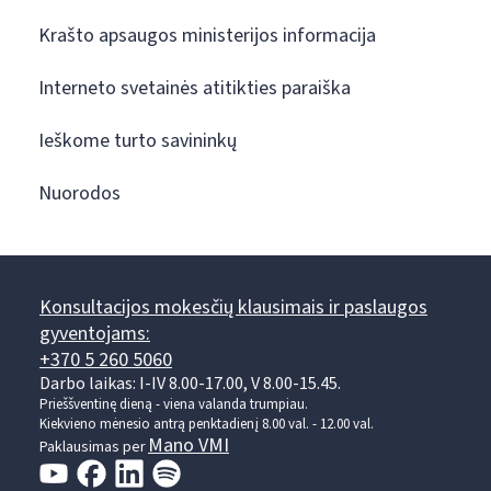
Krašto apsaugos ministerijos informacija
Interneto svetainės atitikties paraiška
Ieškome turto savininkų
Nuorodos
Konsultacijos mokesčių klausimais ir paslaugos
gyventojams:
+370 5 260 5060
Darbo laikas: I-IV 8.00-17.00, V 8.00-15.45.
Prieššventinę dieną - viena valanda trumpiau.
Kiekvieno mėnesio antrą penktadienį 8.00 val. - 12.00 val.
Mano VMI
Paklausimas per