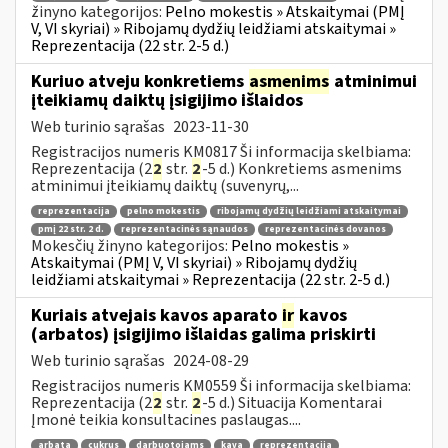
žinyno kategorijos:
Pelno mokestis » Atskaitymai (PMĮ
V, VI skyriai) » Ribojamų dydžių leidžiami atskaitymai »
Reprezentacija (22 str. 2-5 d.)
Kuriuo atveju konkretiems
asmenims
atminimui
įteikiamų daiktų įsigijimo išlaidos
Web turinio sąrašas
2023-11-30
Registracijos numeris KM0817 Ši informacija skelbiama:
Reprezentacija (2
2
str.
2
-5 d.) Konkretiems asmenims
atminimui įteikiamų daiktų (suvenyrų,...
reprezentacija
pelno mokestis
ribojamų dydžių leidžiami atskaitymai
pmį 22 str. 2 d.
reprezentacinės sąnaudos
reprezentacinės dovanos
Mokesčių žinyno kategorijos:
Pelno mokestis »
Atskaitymai (PMĮ V, VI skyriai) » Ribojamų dydžių
leidžiami atskaitymai » Reprezentacija (22 str. 2-5 d.)
Kuriais atvejais kavos aparato
ir
kavos
(arbatos) įsigijimo išlaidas galima priskirti
Web turinio sąrašas
2024-08-29
Registracijos numeris KM0559 Ši informacija skelbiama:
Reprezentacija (2
2
str.
2
-5 d.) Situacija Komentarai
Įmonė teikia konsultacines paslaugas....
arbata
cukrus
darbuotojams
kava
reprezentacija