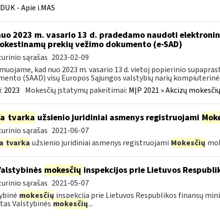
DUK - Apie i.MAS
nuo 2023 m. vasario 13 d. pradedamo naudoti elektronin
kestinamų prekių vežimo dokumento (e-SAD)
urinio sąrašas
2023-02-09
muojame, kad nuo 2023 m. vasario 13 d. vietoj popierinio supapr
ento (SAAD) visų Europos Sąjungos valstybių narių kompiuterinės
:
2023
Mokesčių įstatymų pakeitimai:
MĮP 2021 » Akcizų mokesčių
ia
tvarka
užsienio juridiniai asmenys registruojami
Moke
urinio sąrašas
2021-06-07
a
tvarka
užsienio juridiniai asmenys registruojami
Mokesčių
mok
Valstybinės
mokesčių
inspekcijos prie Lietuvos Respublik
urinio sąrašas
2021-05-07
ybinė
mokesčių
inspekcija prie Lietuvos Respublikos finansų mini
tas Valstybinės
mokesčių
...