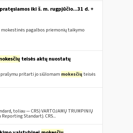
atęsiamos iki š. m. rugpjūčio...31 d. +
sus mokestinės pagalbos priemonių taikymo
mokesčių
teisės aktų nuostatų
 prašymu pritarti jo siūlomam
mokesčių
teisės
tandard, toliau — CRS) VARTOJAMŲ TRUMPINIŲ
eporting Standart). CRS...
kimo valstybinei
mokesčių