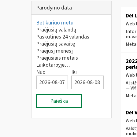
Parodymo data
Dėl 
Bet kuriuo metu
Web t
Praėjusią valandą
Infor
Paskutines 24 valandas
m. va
Praėjusią savaitę
Metai
Praėjusį mėnesį
Praėjusiais metais
2022
Laikotarpyje…
perl
Nuo
Iki
Web t
Atsiž
— VMI
Metai
Paieška
Dėl 
Web t
Valst
mokes