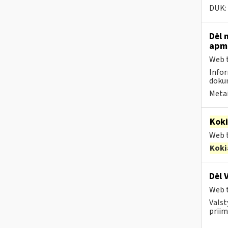
DUK:
Dėl 
apmo
Web t
Infor
dokum
Metai
Kok
Web t
Koki
Dėl 
Web t
Valst
priim