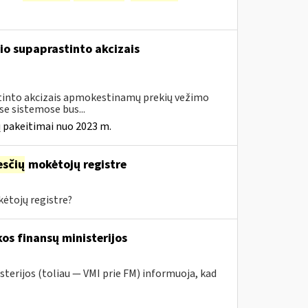
io supaprastinto akcizais
astinto akcizais apmokestinamų prekių vežimo
e sistemose bus...
 pakeitimai nuo 2023 m.
sčių
mokėtojų registre
ėtojų registre?
os finansų ministerijos
sterijos (toliau — VMI prie FM) informuoja, kad