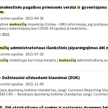
 mokestinės pagalbos priemonės verslui
ir
gyventojams pr
ėn
.
urinio sąrašas
2021-04-26
ybinė
mokesčių
inspekcija (toliau – VMI) informuoja, jog pratę
nus į nukentėjusių nuo COVID-19 sąrašus įtrauktiems...
:
2021
sčių
administratoriaus išankstinis įsipareigojimas dėl
urinio sąrašas
2021-07-20
sčių
mokėtojas turi teisę kreiptis į
mokesčių
administratorių su
.
- Dažniausiai užduodami klausimai (DUK)
urinio sąrašas
2021-11-09
rasis duomenų teikimo standartas, (angl. Common Reporting S
AS CRS — Bendrasis duomenų teikimo standartas (angl. Common R
0 „Dėl atsiskaitymų už prekes
ir
paslaugas duomenų tei