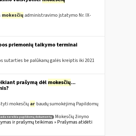
s
mokesčių
administravimo įstatymo Nr. IX-
lbos priemonių taikymo terminai
sutarties be palūkanų galės kreiptis iki 2021
eikiant prašymą dėl
mokesčių
...
mis?
styti mokesčių
ar
baudų sumokėjimą Papildomų
Mokesčių žinyno
kada nereikia papildomų dokumentų
mas ir prašymų teikimas » Prašymas atidėti