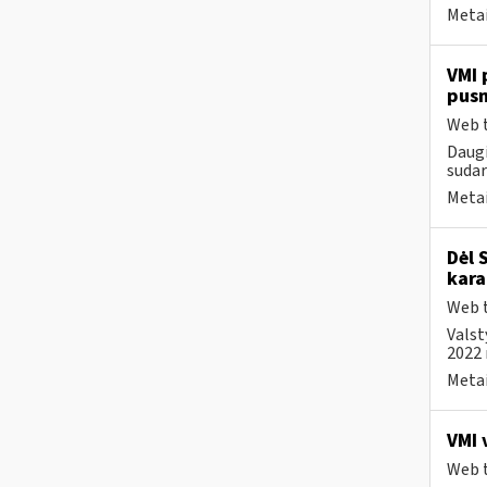
Metai
VMI 
pus
Web t
Daugi
sudar
Metai
Dėl 
kara
Web t
Valst
2022 
Metai
VMI 
Web t