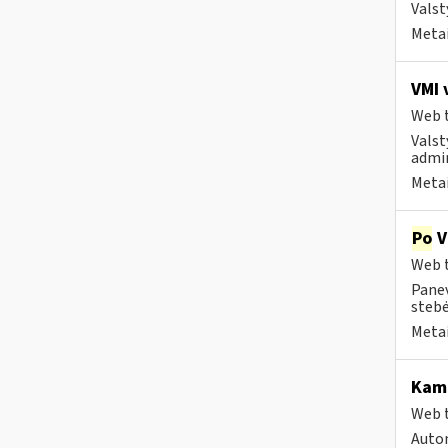
Valst
Metai
VMI 
Web t
Valst
admin
Metai
Po
V
Web t
Panev
stebė
Metai
Kam 
Web t
Autom