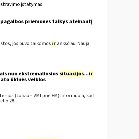
istravimo įstatymas
 pagalbos priemones taikys ateinantį
ęstos, jos buvo taikomos
ir
anksčiau. Naujai
ais nuo ekstremaliosios
situacijos
...
ir
ato ūkinės veiklos
erijos (toliau – VMI prie FM) informuoja, kad
lio 28...