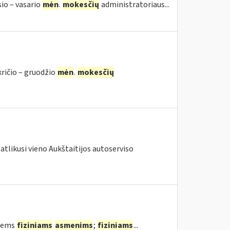
sio – vasario
mėn
.
mokesčių
administratoriaus...
kričio – gruodžio
mėn
.
mokesčių
atlikusi vieno Aukštaitijos autoserviso
tiems
fiziniams
asmenims
;
fiziniams
...