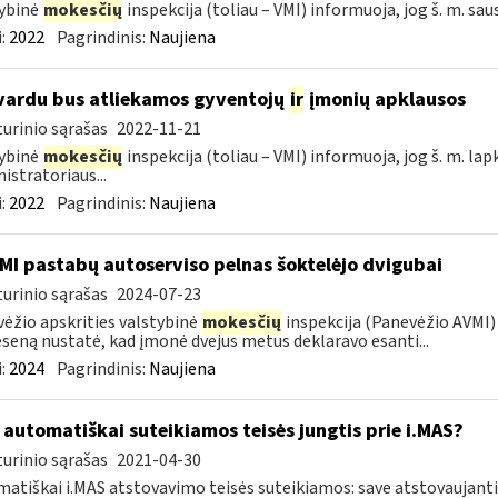
ybinė
mokesčių
inspekcija (toliau – VMI) informuoja, jog š. m. sau
:
2022
Pagrindinis:
Naujiena
vardu bus atliekamos gyventojų
ir
įmonių apklausos
urinio sąrašas
2022-11-21
ybinė
mokesčių
inspekcija (toliau – VMI) informuoja, jog š. m. lap
istratoriaus...
:
2022
Pagrindinis:
Naujiena
MI pastabų autoserviso pelnas šoktelėjo dvigubai
urinio sąrašas
2024-07-23
ėžio apskrities valstybinė
mokesčių
inspekcija (Panevėžio AVMI) 
seną nustatė, kad įmonė dvejus metus deklaravo esanti...
:
2024
Pagrindinis:
Naujiena
automatiškai suteikiamos teisės jungtis prie i.MAS?
urinio sąrašas
2021-04-30
atiškai i.MAS atstovavimo teisės suteikiamos: save atstovaujan