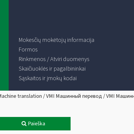
Mokesčių mokėtojų informacija
Formos
Rinkmenos / Atviri duomenys
Skaičiuoklės ir pagalbininkai
Sąskaitos ir įmokų kodai
Machine translation / VMI Машинный перевод / VMI Машин
Paieška