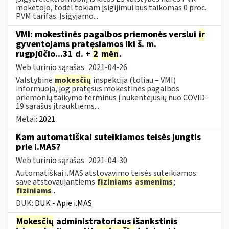
mokėtojo, todėl tokiam įsigijimui bus taikomas 0 proc.
PVM tarifas. Įsigyjamo...
VMI: mokestinės pagalbos priemonės verslui
ir
gyventojams pratęsiamos iki š. m.
rugpjūčio...31 d. +
2
mėn
.
Web turinio sąrašas
2021-04-26
Valstybinė
mokesčių
inspekcija (toliau – VMI)
informuoja, jog pratęsus mokestinės pagalbos
priemonių taikymo terminus į nukentėjusių nuo COVID-
19 sąrašus įtrauktiems...
Metai:
2021
Kam automatiškai suteikiamos teisės jungtis
prie i.MAS?
Web turinio sąrašas
2021-04-30
Automatiškai i.MAS atstovavimo teisės suteikiamos:
save atstovaujantiems
fiziniams
asmenims
;
fiziniams
...
DUK:
DUK - Apie i.MAS
Mokesčių
administratoriaus išankstinis