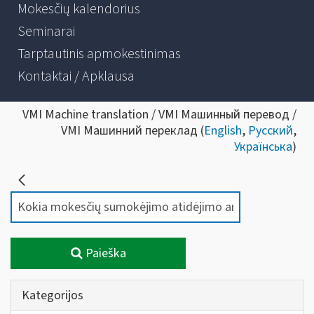
Mokesčių kalendorius
Seminarai
Tarptautinis apmokestinimas
Kontaktai / Apklausa
VMI Machine translation / VMI Машинный перевод /
VMI Машинний переклад (
English
,
Русский
,
Українська
)
Paieška
Kategorijos