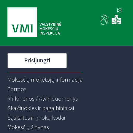
Prisijungti
Mokesčių mokėtojų informacija
Formos
Rinkmenos / Atviri duomenys
Skaičiuoklės ir pagalbininkai
Sąskaitos ir įmokų kodai
Mokesčių žinynas