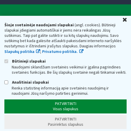
Valstybinė mokesčių inspekcija prie Lietuvos
U
Respublikos finansų ministerijos
Šioje svetainėje naudojami slapukai
(angl. cookies). Būtinieji
slapukai įdiegiami automatiškai ir jiems nėra reikalingas Jūsų
Biudžetinė įstaiga. Juridinio asmens kodas — 188659752,
sutikimas. Taip pat galite sutikti ir su kitų slapukų naudojimu. Savo
adresas: Vasario 16-osios g. 14, 01107 Vilnius, Lietuva, el.paštas:
sutikimą bet kada galėsite atšaukti pakeisdami interneto naršyklės
vmi@vmi.lt
, E. pristatymo dėžutės adresas 188659752
nustatymus ir ištrindami įrašytus slapukus. Daugiau informacijos
Duomenys apie Valstybinę mokesčių inspekciją prie Lietuvos
Slapukų politika
;
Privatumo politika.
Respublikos finansų ministerijos kaupiami ir saugomi Juridinių
asmenų registre
Būtinieji slapukai
Naudojami sklandžiam svetainės veikimui ir įgalina pagrindines
svetainės funkcijas. Be šių slapukų svetainė negali tinkamai veikti.
Analitiniai slapukai
Renka statistinę informaciją apie svetainės naudojimą ir
naudojami Jūsų naršymo patirties gerinimui.
PATVIRTINTI
Visus slapukus
PATVIRTINTI
Pasirinktus slapukus