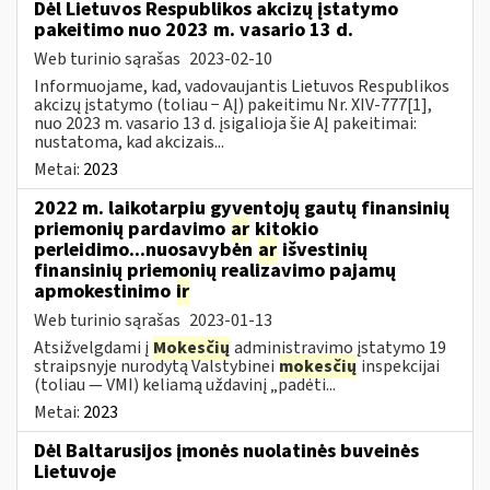
Dėl Lietuvos Respublikos akcizų įstatymo
pakeitimo nuo 2023 m. vasario 13 d.
Web turinio sąrašas
2023-02-10
Informuojame, kad, vadovaujantis Lietuvos Respublikos
akcizų įstatymo (toliau − AĮ) pakeitimu Nr. XIV-777[1],
nuo 2023 m. vasario 13 d. įsigalioja šie AĮ pakeitimai:
nustatoma, kad akcizais...
Metai:
2023
2022 m. laikotarpiu gyventojų gautų finansinių
priemonių pardavimo
ar
kitokio
perleidimo...nuosavybėn
ar
išvestinių
finansinių priemonių realizavimo pajamų
apmokestinimo
ir
Web turinio sąrašas
2023-01-13
Atsižvelgdami į
Mokesčių
administravimo įstatymo 19
straipsnyje nurodytą Valstybinei
mokesčių
inspekcijai
(toliau — VMI) keliamą uždavinį „padėti...
Metai:
2023
Dėl Baltarusijos įmonės nuolatinės buveinės
Lietuvoje