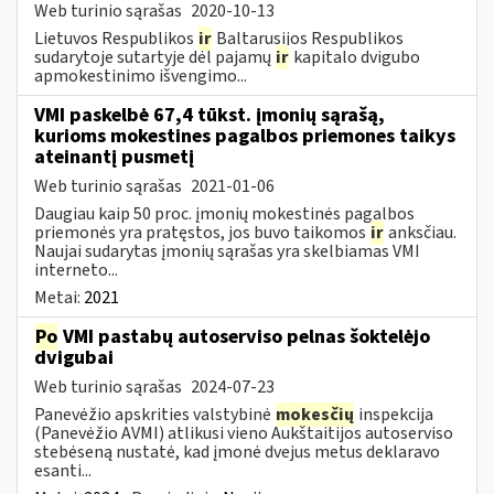
Web turinio sąrašas
2020-10-13
Lietuvos Respublikos
ir
Baltarusijos Respublikos
sudarytoje sutartyje dėl pajamų
ir
kapitalo dvigubo
apmokestinimo išvengimo...
VMI paskelbė 67,4 tūkst. įmonių sąrašą,
kurioms mokestines pagalbos priemones taikys
ateinantį pusmetį
Web turinio sąrašas
2021-01-06
Daugiau kaip 50 proc. įmonių mokestinės pagalbos
priemonės yra pratęstos, jos buvo taikomos
ir
anksčiau.
Naujai sudarytas įmonių sąrašas yra skelbiamas VMI
interneto...
Metai:
2021
Po
VMI pastabų autoserviso pelnas šoktelėjo
dvigubai
Web turinio sąrašas
2024-07-23
Panevėžio apskrities valstybinė
mokesčių
inspekcija
(Panevėžio AVMI) atlikusi vieno Aukštaitijos autoserviso
stebėseną nustatė, kad įmonė dvejus metus deklaravo
esanti...