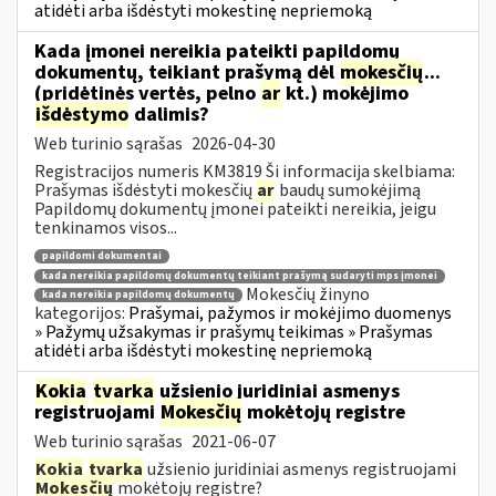
atidėti arba išdėstyti mokestinę nepriemoką
Kada įmonei nereikia pateikti papildomų
dokumentų, teikiant prašymą dėl
mokesčių
...
(pridėtinės vertės, pelno
ar
kt.) mokėjimo
išdėstymo
dalimis?
Web turinio sąrašas
2026-04-30
Registracijos numeris KM3819 Ši informacija skelbiama:
Prašymas išdėstyti mokesčių
ar
baudų sumokėjimą
Papildomų dokumentų įmonei pateikti nereikia, jeigu
tenkinamos visos...
papildomi dokumentai
kada nereikia papildomų dokumentų teikiant prašymą sudaryti mps įmonei
Mokesčių žinyno
kada nereikia papildomų dokumentų
kategorijos:
Prašymai, pažymos ir mokėjimo duomenys
» Pažymų užsakymas ir prašymų teikimas » Prašymas
atidėti arba išdėstyti mokestinę nepriemoką
Kokia
tvarka
užsienio juridiniai asmenys
registruojami
Mokesčių
mokėtojų registre
Web turinio sąrašas
2021-06-07
Kokia
tvarka
užsienio juridiniai asmenys registruojami
Mokesčių
mokėtojų registre?