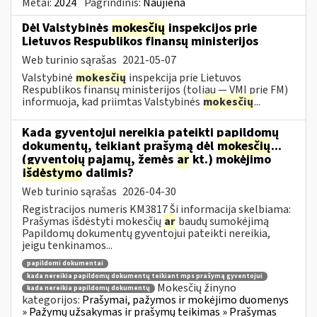
Metai:
2024
Pagrindinis:
Naujiena
Dėl Valstybinės
mokesčių
inspekcijos prie
Lietuvos Respublikos finansų ministerijos
Web turinio sąrašas
2021-05-07
Valstybinė
mokesčių
inspekcija prie Lietuvos
Respublikos finansų ministerijos (toliau — VMI prie FM)
informuoja, kad priimtas Valstybinės
mokesčių
...
Kada gyventojui nereikia pateikti papildomų
dokumentų, teikiant prašymą dėl
mokesčių
...
(gyventojų pajamų, žemės
ar
kt.) mokėjimo
išdėstymo
dalimis?
Web turinio sąrašas
2026-04-30
Registracijos numeris KM3817 Ši informacija skelbiama:
Prašymas išdėstyti mokesčių
ar
baudų sumokėjimą
Papildomų dokumentų gyventojui pateikti nereikia,
jeigu tenkinamos...
papildomi dokumentai
kada nereikia papildomų dokumentų teikiant mps prašymą gyventojui
Mokesčių žinyno
kada nereikia papildomų dokumentų
kategorijos:
Prašymai, pažymos ir mokėjimo duomenys
» Pažymų užsakymas ir prašymų teikimas » Prašymas