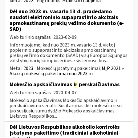
Metai:
2022
Pagrindinis:
Mokesčio naujiena
Dėl nuo 2023 m. vasario 13 d. pradedamo
naudoti elektroninio supaprastinto akcizais
apmokestinamų prekių vežimo dokumento (e-
SAD)
Web turinio sąrašas
2023-02-09
Informuojame, kad nuo 2023 m. vasario 13 d. vietoj
popierinio supaprastinto akcizais apmokestinamų
prekių vežimo dokumento (SAAD) visų Europos Sąjungos
valstybių narių kompiuterinėse sistemose bus...
Metai:
2023
Mokesčių įstatymų pakeitimai:
MĮP 2021 »
Akcizų mokesčių pakeitimai nuo 2023 m.
Mokesčio apskaičiavimas
ir
perskaičiavimas
Web turinio sąrašas
2020-04-07
Mokesčio apskaičiavimas Mokesčio apskaičiavimo ir
perskaičiavimo senatis Susitarimas dėl mokesčio ir su
juo susijusių sumų dydžio Mokesčio apskaičiavimas
Lietuvos Respublikos...
Dėl Lietuvos Respublikos alkoholio kontrolės
įstatymo pakeitimo (tradiciniai alkoholiniai