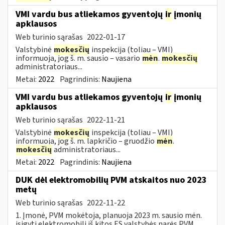
VMI vardu bus atliekamos gyventojų
ir
įmonių
apklausos
Web turinio sąrašas
2022-01-17
Valstybinė
mokesčių
inspekcija (toliau – VMI)
informuoja, jog š. m. sausio – vasario
mėn
.
mokesčių
administratoriaus...
Metai:
2022
Pagrindinis:
Naujiena
VMI vardu bus atliekamos gyventojų
ir
įmonių
apklausos
Web turinio sąrašas
2022-11-21
Valstybinė
mokesčių
inspekcija (toliau – VMI)
informuoja, jog š. m. lapkričio – gruodžio
mėn
.
mokesčių
administratoriaus...
Metai:
2022
Pagrindinis:
Naujiena
DUK dėl elektromobilių PVM atskaitos nuo 2023
metų
Web turinio sąrašas
2022-11-22
1. Įmonė, PVM mokėtoja, planuoja 2023 m. sausio mėn.
įsigyti elektromobilį iš kitos ES valstybės narės PVM