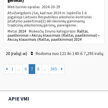
gėrimai)
Web turinio sąrašas
2024-10-29
Atsižvelgdami į tai, kad nuo 2024 m. lapkričio 1 d.
įsigalioja Lietuvos Respublikos alkoholio kontrolės
įstatymo pakeitimai[1] dėl ūkininkų gaminamų
tradicinių alkoholinių gėrimų, parengėme...
Metai:
2024
Mokesčių žinyno kategorijos:
Raštai,
paaiškinimai » Akcizų klausimais (Raštai, paaiškinimai) »
Akcizų klausimais (Raštai, paaiškinimai) 2024
20 Įrašų(-ai)
Rodoma nuo 121 iki 140 iš 7,293 irašų.
1
...
6
7
8
...
365
APIE VMI