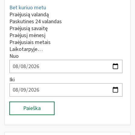
Bet kuriuo metu
Praėjusią valandą
Paskutines 24 valandas
Praėjusią savaitę
Praėjusį mėnesį
Praėjusiais metais
Laikotarpyje…
Nuo
Iki
Paieška