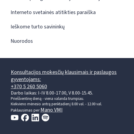
Interneto svetainės atitikties paraiška
Ieškome turto savininkų
Nuorodos
Konsultacijos mokesčių klausimais ir paslaugos
gyventojams:
+370 5 260 5060
Darbo laikas: I-IV 8.00-17.00, V 8.00-15.45.
Prieššventinę dieną - viena valanda trumpiau.
Kiekvieno mėnesio antrą penktadienį 8.00 val. - 12.00 val.
Mano VMI
Paklausimas per