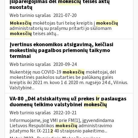
įsipareigojimas dėl
mokesčių
teisės aktų
nuostatų
Web turinio sąrašas
2021-07-20
Mokesčių
mokėtojas turi teisę kreiptis į
mokesčių
administratorių su prašymu pritarti jo siūlomam
mokesčių
teisės aktų...
Įvertinus ekonomikos atsigavimą, keičiasi
mokestinių pagalbos priemonių taikymo
terminai
Web turinio sąrašas
2020-09-24
Nukentėję nuo COVID-19
mokesčių
mokėtojai, dėl
mokestinės paskolos sutarties be palūkanų galės
kreiptis iki 2021 m. kovo 1 d. 2020 m. rugsėjo 24 d., Vilnius.
Valstybinė...
VA-80 „Dėl atsiskaitymų už prekes
ir
paslaugas
duomenų teikimo valstybinei
mokesčių
Web turinio sąrašas
2022-10-21
Informuojame, jog VMI prie FM[1], įgyvendindama
Lietuvos Respublikos
mokesčių
administravimo
įstatymo Nr. IX-211
2
40 straipsnio pakeitimo...