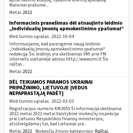
Maloniai prašome...
Metai:
2022
Informacinis pranešimas dėl atnaujinto leidinio
„Individualių įmonių apmokestinimo ypatumai“
Web turinio sąrašas
2022-10-04
Informuojame, kad parengėme naują leidinio
„Individualių įmonių apmokestinimo ypatumai“
redakciją. Šis leidinys yra skelbiamas VMI prie FM
interneto svetainėje adresu http://www.vmi.lt Šis
raštas...
Metai:
2022
DĖL TEIKIAMOS PARAMOS UKRAINAI
PRIPAŽINIMO, LIETUVOJE ĮVEDUS
NEPAPRASTĄJĄ PADĖTĮ
Web turinio sąrašas
2022-03-03
Registracijos numeris KM3055 Ši informacija skelbiama:
2022 metai 2022 metai Valstybinė mokesčių inspekcija
prie Lietuvos Respublikos finansų ministerijos,
atsižvelgdama į tai, kad Lietuvoje yra...
Metai:
2022
Mokesčių žinyno kategorijos:
Raštai,