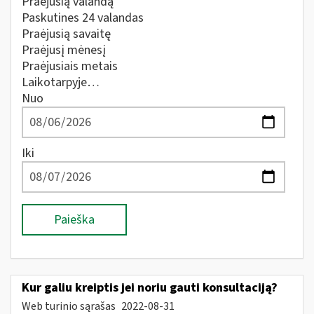
Praėjusią valandą
Paskutines 24 valandas
Praėjusią savaitę
Praėjusį mėnesį
Praėjusiais metais
Laikotarpyje…
Nuo
Iki
Paieška
Kur galiu kreiptis jei noriu gauti konsultaciją?
Web turinio sąrašas
2022-08-31