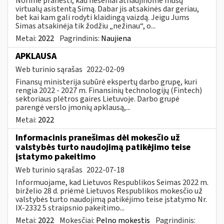
Norime pranešti, kad neseniai atnaujinome mūsų
virtualų asistentą Simą. Dabar jis atsakinės dar geriau,
bet kai kam gali rodyti klaidingą vaizdą. Jeigu Jums
Simas atsakinėja tik žodžiu „nežinau“, o...
Metai:
2022
Pagrindinis:
Naujiena
APKLAUSA
Web turinio sąrašas
2022-02-09
Finansų ministerija subūrė ekspertų darbo grupę, kuri
rengia 2022 - 2027 m. Finansinių technologijų (Fintech)
sektoriaus plėtros gaires Lietuvoje. Darbo grupė
parengė verslo įmonių apklausą,...
Metai:
2022
Informacinis pranešimas dėl mokesčio už
valstybės turto naudojimą patikėjimo teise
įstatymo pakeitimo
Web turinio sąrašas
2022-07-18
Informuojame, kad Lietuvos Respublikos Seimas 2022 m.
birželio 28 d. priėmė Lietuvos Respublikos mokesčio už
valstybės turto naudojimą patikėjimo teise įstatymo Nr.
IX-2332 5 straipsnio pakeitimo...
Metai:
2022
Mokesčiai:
Pelno mokestis
Pagrindinis: