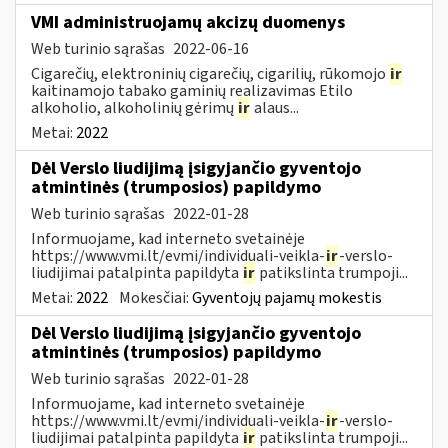
VMI administruojamų akcizų duomenys
Web turinio sąrašas
2022-06-16
Cigarečių, elektroninių cigarečių, cigarilių, rūkomojo
ir
kaitinamojo tabako gaminių realizavimas Etilo
alkoholio, alkoholinių gėrimų
ir
alaus...
Metai:
2022
Dėl Verslo liudijimą įsigyjančio gyventojo
atmintinės (trumposios) papildymo
Web turinio sąrašas
2022-01-28
Informuojame, kad interneto svetainėje
https://www.vmi.lt/evmi/individuali-veikla-
ir
-verslo-
liudijimai patalpinta papildyta
ir
patikslinta trumpoji...
Metai:
2022
Mokesčiai:
Gyventojų pajamų mokestis
Dėl Verslo liudijimą įsigyjančio gyventojo
atmintinės (trumposios) papildymo
Web turinio sąrašas
2022-01-28
Informuojame, kad interneto svetainėje
https://www.vmi.lt/evmi/individuali-veikla-
ir
-verslo-
liudijimai patalpinta papildyta
ir
patikslinta trumpoji...