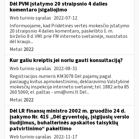
Dėl PVM įstatymo 20 straipsnio 4 dalies
komentaro įsigaliojimo
Web turinio sąrašas
2022-07-12
Informuojame, kad Pridėtinės vertės mokesčio įstatymo
20 straipsnio 4 dalies komentaro, paskelbto š. m.
birželio 8 d. VMI prie FM interneto svetainėje, nuostatos
dėl kraujo...
Metai:
2022
Kur galiu kreiptis jei noriu gauti konsultaciją?
Web turinio sąrašas
2022-08-31
Registracijos numeris KM3078 Dėl pajamų pagal
paslaugų kvitus apmokestinimo, deklaravimo Valstybinė
mokesčių inspekcija interneto svetainė; tel. 1882 arba 85
260 5060; el. paštas -
vmi@vmi.lt
Dėl...
Metai:
2022
Dėl LR finansų ministro 2002 m. gruodžio 24 d.
įsakymo Nr. 415 „Dėl gyventojų, įsigijusių verslo
liudijimus, buhalterinės apskaitos taisyklių
patvirtinimo“ pakeitimo
Web turinio sąrašas
2022-11-17