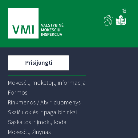
Prisijungti
Mokesčių mokėtojų informacija
Formos
Rinkmenos / Atviri duomenys
Skaičiuoklės ir pagalbininkai
Sąskaitos ir įmokų kodai
Mokesčių žinynas