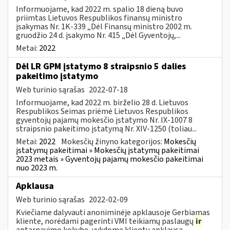
Informuojame, kad 2022 m. spalio 18 dieną buvo
priimtas Lietuvos Respublikos finansų ministro
įsakymas Nr. 1K-339 „Dėl Finansų ministro 2002 m.
gruodžio 24 d. įsakymo Nr. 415 „Dėl Gyventojų,...
Metai:
2022
Dėl LR GPM įstatymo 8 straipsnio 5 dalies
pakeitimo įstatymo
Web turinio sąrašas
2022-07-18
Informuojame, kad 2022 m. birželio 28 d. Lietuvos
Respublikos Seimas priėmė Lietuvos Respublikos
gyventojų pajamų mokesčio įstatymo Nr. IX-1007 8
straipsnio pakeitimo įstatymą Nr. XIV-1250 (toliau...
Metai:
2022
Mokesčių žinyno kategorijos:
Mokesčių
įstatymų pakeitimai » Mokesčių įstatymų pakeitimai
2023 metais » Gyventojų pajamų mokesčio pakeitimai
nuo 2023 m.
Apklausa
Web turinio sąrašas
2022-02-09
Kviečiame dalyvauti anoniminėje apklausoje Gerbiamas
kliente, norėdami pagerinti VMI teikiamų paslaugų
ir
aptarnavimo kokybę, vykdome klientų apklausą.