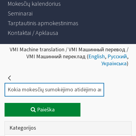
Mokesčių kalendorius
Seminarai
Tarptautinis apmokestinimas
Kontaktai / Apklausa
VMI Machine translation / VMI Машинный перевод /
VMI Машинний переклад (
English
,
Русский
,
Українська
)
Paieška
Kategorijos