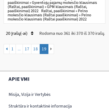
paaiškinimai » Gyventojų pajamų mokesčio klausimais
(Raštai, paaiškinimai) » GPM klausimais (Raštai,
paaiškinimai) 2022
Raštai, paaiškinimai » Pelno
mokesčio klausimais (Raštai paaiškinimai) » Pelno
mokesčio klausimais (Raštai paaiškinimai) 2022
20 Įrašų(-ai)
Rodoma nuo 361 iki 370 iš 370 irašų.
1
...
17
18
19
APIE VMI
Misija, Vizija ir Vertybės
Struktūra ir kontaktinė informacija