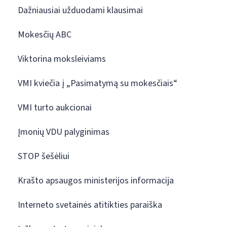
Dažniausiai užduodami klausimai
Mokesčių ABC
Viktorina moksleiviams
VMI kviečia į „Pasimatymą su mokesčiais“
VMI turto aukcionai
Įmonių VDU palyginimas
STOP šešėliui
Krašto apsaugos ministerijos informacija
Interneto svetainės atitikties paraiška