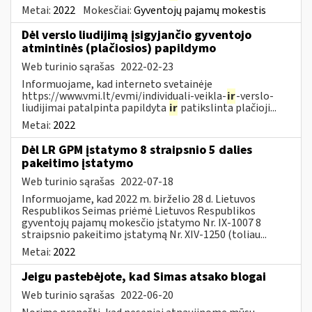
Metai:
2022
Mokesčiai:
Gyventojų pajamų mokestis
Dėl verslo liudijimą įsigyjančio gyventojo
atmintinės (plačiosios) papildymo
Web turinio sąrašas
2022-02-23
Informuojame, kad interneto svetainėje
https://www.vmi.lt/evmi/individuali-veikla-
ir
-verslo-
liudijimai patalpinta papildyta
ir
patikslinta plačioji...
Metai:
2022
Dėl LR GPM įstatymo 8 straipsnio 5 dalies
pakeitimo įstatymo
Web turinio sąrašas
2022-07-18
Informuojame, kad 2022 m. birželio 28 d. Lietuvos
Respublikos Seimas priėmė Lietuvos Respublikos
gyventojų pajamų mokesčio įstatymo Nr. IX-1007 8
straipsnio pakeitimo įstatymą Nr. XIV-1250 (toliau...
Metai:
2022
Jeigu pastebėjote, kad Simas atsako blogai
Web turinio sąrašas
2022-06-20