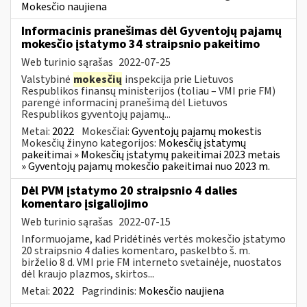
Mokesčio naujiena
Informacinis pranešimas dėl Gyventojų pajamų
mokesčio įstatymo 34 straipsnio pakeitimo
Web turinio sąrašas
2022-07-25
Valstybinė
mokesčių
inspekcija prie Lietuvos
Respublikos finansų ministerijos (toliau – VMI prie FM)
parengė informacinį pranešimą dėl Lietuvos
Respublikos gyventojų pajamų...
Metai:
2022
Mokesčiai:
Gyventojų pajamų mokestis
Mokesčių žinyno kategorijos:
Mokesčių įstatymų
pakeitimai » Mokesčių įstatymų pakeitimai 2023 metais
» Gyventojų pajamų mokesčio pakeitimai nuo 2023 m.
Dėl PVM įstatymo 20 straipsnio 4 dalies
komentaro įsigaliojimo
Web turinio sąrašas
2022-07-15
Informuojame, kad Pridėtinės vertės mokesčio įstatymo
20 straipsnio 4 dalies komentaro, paskelbto š. m.
birželio 8 d. VMI prie FM interneto svetainėje, nuostatos
dėl kraujo plazmos, skirtos...
Metai:
2022
Pagrindinis:
Mokesčio naujiena