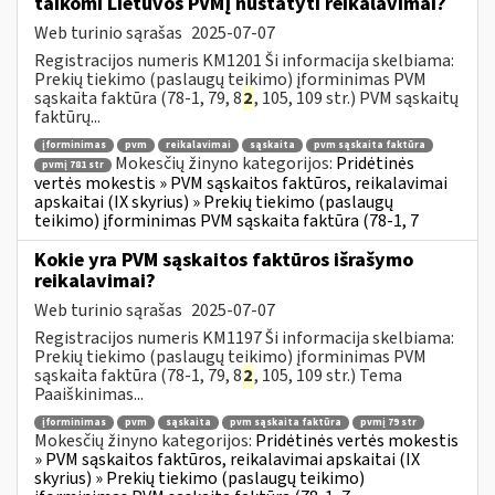
taikomi Lietuvos PVMĮ nustatyti reikalavimai?
Web turinio sąrašas
2025-07-07
Registracijos numeris KM1201 Ši informacija skelbiama:
Prekių tiekimo (paslaugų teikimo) įforminimas PVM
sąskaita faktūra (78-1, 79, 8
2
, 105, 109 str.) PVM sąskaitų
faktūrų...
įforminimas
pvm
reikalavimai
sąskaita
pvm sąskaita faktūra
Mokesčių žinyno kategorijos:
Pridėtinės
pvmį 781 str
vertės mokestis » PVM sąskaitos faktūros, reikalavimai
apskaitai (IX skyrius) » Prekių tiekimo (paslaugų
teikimo) įforminimas PVM sąskaita faktūra (78-1, 7
Kokie yra PVM sąskaitos faktūros išrašymo
reikalavimai?
Web turinio sąrašas
2025-07-07
Registracijos numeris KM1197 Ši informacija skelbiama:
Prekių tiekimo (paslaugų teikimo) įforminimas PVM
sąskaita faktūra (78-1, 79, 8
2
, 105, 109 str.) Tema
Paaiškinimas...
įforminimas
pvm
sąskaita
pvm sąskaita faktūra
pvmį 79 str
Mokesčių žinyno kategorijos:
Pridėtinės vertės mokestis
» PVM sąskaitos faktūros, reikalavimai apskaitai (IX
skyrius) » Prekių tiekimo (paslaugų teikimo)