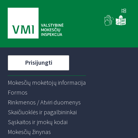
Prisijungti
Mokesčių mokėtojų informacija
Formos
Rinkmenos / Atviri duomenys
Skaičiuoklės ir pagalbininkai
Sąskaitos ir įmokų kodai
Mokesčių žinynas