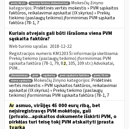
Mokesčių žinyno
pvmį 98 str
laisvos formos dokumentas
kategorijos:
Pridėtinės vertės mokestis » PVM sąskaitos
faktūros, reikalavimai apskaitai (IX skyrius) » Prekių
tiekimo (paslaugų teikimo) įforminimas PVM sąskaita
faktūra (78-1, 7
Kuriais atvejais gali būti išrašoma viena PVM
sąskaita faktūra?
Web turinio sąrašas
2018-12-22
Registracijos numeris KM1203 Ši informacija skelbiama:
Prekių tiekimo (paslaugų teikimo) įforminimas PVM
sąskaita faktūra (78-1, 79, 8
2
, 105, 109 str.) Advokatai,
PVM...
įforminimas
pvm
sąskaita
pvm sąskaita faktūra
pvmį 79 str
Mokesčių žinyno kategorijos:
Pridėtinės
viena sąskaita
vertės mokestis » PVM sąskaitos faktūros, reikalavimai
apskaitai (IX skyrius) » Prekių tiekimo (paslaugų
teikimo) įforminimas PVM sąskaita faktūra (78-1, 7
Ar
asmuo, viršijęs 45 000 eurų ribą, bet
neįsiregistravęs PVM mokėtoju, gali
(privalo...apskaitos dokumente išskirti PVM, o
pirkėjas turi teisę tokį PVM atskaityti įprasta
tvarka