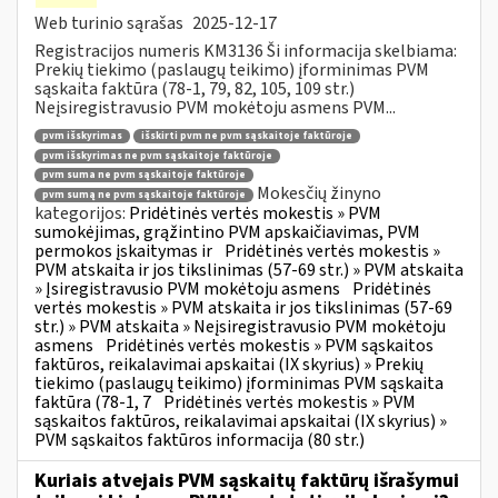
Web turinio sąrašas
2025-12-17
Registracijos numeris KM3136 Ši informacija skelbiama:
Prekių tiekimo (paslaugų teikimo) įforminimas PVM
sąskaita faktūra (78-1, 79, 82, 105, 109 str.)
Neįsiregistravusio PVM mokėtoju asmens PVM...
pvm išskyrimas
išskirti pvm ne pvm sąskaitoje faktūroje
pvm išskyrimas ne pvm sąskaitoje faktūroje
pvm suma ne pvm sąskaitoje faktūroje
Mokesčių žinyno
pvm sumą ne pvm sąskaitoje faktūroje
kategorijos:
Pridėtinės vertės mokestis » PVM
sumokėjimas, grąžintino PVM apskaičiavimas, PVM
permokos įskaitymas ir
Pridėtinės vertės mokestis »
PVM atskaita ir jos tikslinimas (57-69 str.) » PVM atskaita
» Įsiregistravusio PVM mokėtoju asmens
Pridėtinės
vertės mokestis » PVM atskaita ir jos tikslinimas (57-69
str.) » PVM atskaita » Neįsiregistravusio PVM mokėtoju
asmens
Pridėtinės vertės mokestis » PVM sąskaitos
faktūros, reikalavimai apskaitai (IX skyrius) » Prekių
tiekimo (paslaugų teikimo) įforminimas PVM sąskaita
faktūra (78-1, 7
Pridėtinės vertės mokestis » PVM
sąskaitos faktūros, reikalavimai apskaitai (IX skyrius) »
PVM sąskaitos faktūros informacija (80 str.)
Kuriais atvejais PVM sąskaitų faktūrų išrašymui