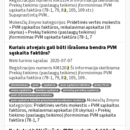
Registracijos numeris KM3554 Ši informacija skelbiama:
Prekių tiekimo (paslaugų teikimo) įforminimas PVM
sąskaita faktūra (78-1, 79, 8
2
, 105, 109 str.)
Supaprastintą PVM...
Mokesčių žinyno kategorijos:
Pridėtinės vertės mokestis
» PVM sąskaitos faktūros, reikalavimai apskaitai (IX
skyrius) » Prekių tiekimo (paslaugų teikimo)
įforminimas PVM sąskaita faktūra (78-1, 7
Kuriais atvejais gali būti išrašoma bendra PVM
sąskaita faktūra?
Web turinio sąrašas
2025-07-07
Registracijos numeris KM120
2
Ši informacija skelbiama:
Prekių tiekimo (paslaugų teikimo) įforminimas PVM
sąskaita faktūra (78-1, 79, 8
2
, 105, 109...
įforminimas
pvm
sąskaita
pvm sąskaita faktūra
pvmį 79 str
viena sąskaita
bendra sąskaita
privačių poreikių sąskaitą
pvm sf privatiems poreikiams
Mokesčių žinyno
pvm sąskaita faktūra privatiems poreikiams tenkinti
kategorijos:
Pridėtinės vertės mokestis » PVM sąskaitos
faktūros, reikalavimai apskaitai (IX skyrius) » Prekių
tiekimo (paslaugų teikimo) įforminimas PVM sąskaita
faktūra (78-1, 7