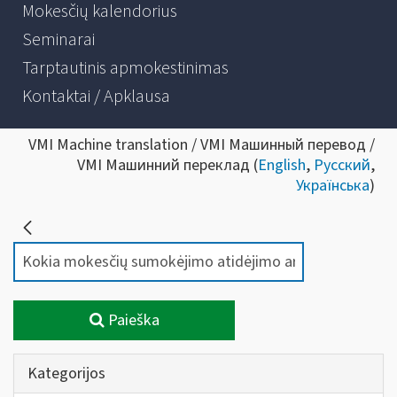
Mokesčių kalendorius
Seminarai
Tarptautinis apmokestinimas
Kontaktai / Apklausa
VMI Machine translation / VMI Машинный перевод /
VMI Машинний переклад (
English
,
Русский
,
Українська
)
Paieška
Kategorijos