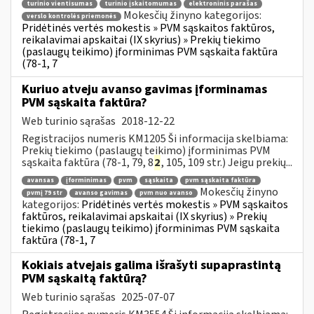
turinio vientisumas
turinio įskaitomumas
elektroninis parašas
Mokesčių žinyno kategorijos:
verslo kontrolės priemonės
Pridėtinės vertės mokestis » PVM sąskaitos faktūros,
reikalavimai apskaitai (IX skyrius) » Prekių tiekimo
(paslaugų teikimo) įforminimas PVM sąskaita faktūra
(78-1, 7
Kuriuo atveju avanso gavimas įforminamas
PVM sąskaita faktūra?
Web turinio sąrašas
2018-12-22
Registracijos numeris KM1205 Ši informacija skelbiama:
Prekių tiekimo (paslaugų teikimo) įforminimas PVM
sąskaita faktūra (78-1, 79, 8
2
, 105, 109 str.) Jeigu prekių...
avansas
įforminimas
pvm
sąskaita
pvm sąskaita faktūra
Mokesčių žinyno
pvmį 79 str
avanso gavimas
pvm nuo avanso
kategorijos:
Pridėtinės vertės mokestis » PVM sąskaitos
faktūros, reikalavimai apskaitai (IX skyrius) » Prekių
tiekimo (paslaugų teikimo) įforminimas PVM sąskaita
faktūra (78-1, 7
Kokiais atvejais galima išrašyti supaprastintą
PVM sąskaitą faktūrą?
Web turinio sąrašas
2025-07-07