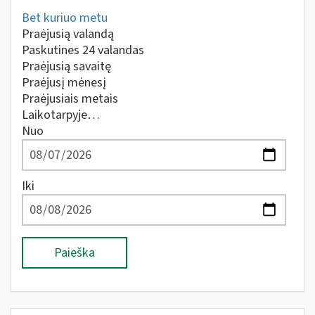
Bet kuriuo metu
Praėjusią valandą
Paskutines 24 valandas
Praėjusią savaitę
Praėjusį mėnesį
Praėjusiais metais
Laikotarpyje…
Nuo
Iki
Paieška