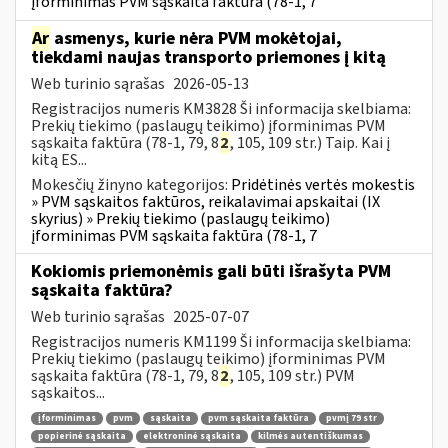
įforminimas PVM sąskaita faktūra (78-1, 7
Ar
asmenys, kurie nėra PVM mokėtojai,
tiekdami naujas transporto priemones į kitą
Web turinio sąrašas
2026-05-13
Registracijos numeris KM3828 Ši informacija skelbiama:
Prekių tiekimo (paslaugų teikimo) įforminimas PVM
sąskaita faktūra (78-1, 79, 8
2
, 105, 109 str.) Taip. Kai į
kitą ES...
Mokesčių žinyno kategorijos:
Pridėtinės vertės mokestis
» PVM sąskaitos faktūros, reikalavimai apskaitai (IX
skyrius) » Prekių tiekimo (paslaugų teikimo)
įforminimas PVM sąskaita faktūra (78-1, 7
Kokiomis priemonėmis gali būti išrašyta PVM
sąskaita faktūra?
Web turinio sąrašas
2025-07-07
Registracijos numeris KM1199 Ši informacija skelbiama:
Prekių tiekimo (paslaugų teikimo) įforminimas PVM
sąskaita faktūra (78-1, 79, 8
2
, 105, 109 str.) PVM
sąskaitos...
įforminimas
pvm
sąskaita
pvm sąskaita faktūra
pvmį 79 str
popierinė sąskaita
elektroninė sąskaita
kilmės autentiškumas