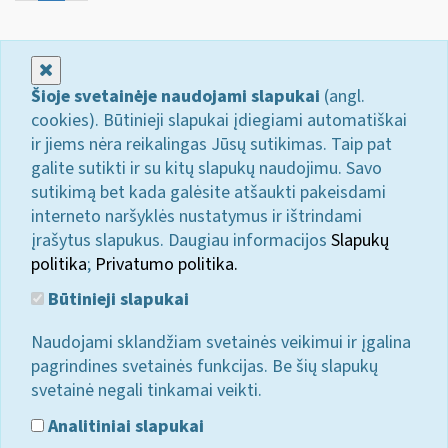
Uždaryti
Šioje svetainėje naudojami slapukai
(angl.
cookies). Būtinieji slapukai įdiegiami automatiškai
ir jiems nėra reikalingas Jūsų sutikimas. Taip pat
galite sutikti ir su kitų slapukų naudojimu. Savo
sutikimą bet kada galėsite atšaukti pakeisdami
interneto naršyklės nustatymus ir ištrindami
įrašytus slapukus. Daugiau informacijos
Slapukų
politika
;
Privatumo politika.
Būtinieji slapukai
Naudojami sklandžiam svetainės veikimui ir įgalina
pagrindines svetainės funkcijas. Be šių slapukų
svetainė negali tinkamai veikti.
Analitiniai slapukai