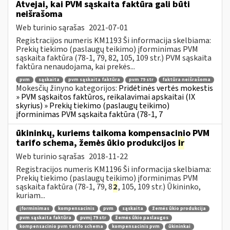
Atvejai, kai PVM sąskaita faktūra gali būti
neišrašoma
Web turinio sąrašas
2021-07-01
Registracijos numeris KM1193 Ši informacija skelbiama:
Prekių tiekimo (paslaugų teikimo) įforminimas PVM
sąskaita faktūra (78-1, 79, 82, 105, 109 str.) PVM sąskaita
faktūra nenaudojama, kai prekės...
pvm
sąskaita
pvm sąskaita faktūra
pvm 79 str
faktūra neišrašoma
Mokesčių žinyno kategorijos:
Pridėtinės vertės mokestis
» PVM sąskaitos faktūros, reikalavimai apskaitai (IX
skyrius) » Prekių tiekimo (paslaugų teikimo)
įforminimas PVM sąskaita faktūra (78-1, 7
ūkininkų, kuriems taikoma kompensacinio PVM
tarifo schema, žemės ūkio produkcijos
ir
Web turinio sąrašas
2018-11-22
Registracijos numeris KM1196 Ši informacija skelbiama:
Prekių tiekimo (paslaugų teikimo) įforminimas PVM
sąskaita faktūra (78-1, 79, 8
2
, 105, 109 str.) Ūkininko,
kuriam...
įforminimas
kompensacinis
pvm
sąskaita
žemės ūkio produkcija
pvm sąskaita faktūra
pvmį 79 str
žemės ūkio paslaugos
kompensacinio pvm tarifo schema
kompensacinis pvm
ūkininkai