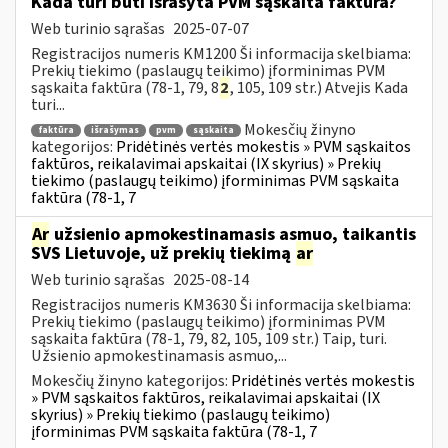
Kada turi būti išrašyta PVM sąskaita faktūra?
Web turinio sąrašas
2025-07-07
Registracijos numeris KM1200 Ši informacija skelbiama:
Prekių tiekimo (paslaugų teikimo) įforminimas PVM
sąskaita faktūra (78-1, 79, 8
2
, 105, 109 str.) Atvejis Kada
turi...
Mokesčių žinyno
faktūra
išrašymas
pvm
sąskaita
kategorijos:
Pridėtinės vertės mokestis » PVM sąskaitos
faktūros, reikalavimai apskaitai (IX skyrius) » Prekių
tiekimo (paslaugų teikimo) įforminimas PVM sąskaita
faktūra (78-1, 7
Ar
užsienio apmokestinamasis asmuo, taikantis
SVS Lietuvoje, už prekių tiekimą
ar
Web turinio sąrašas
2025-08-14
Registracijos numeris KM3630 Ši informacija skelbiama:
Prekių tiekimo (paslaugų teikimo) įforminimas PVM
sąskaita faktūra (78-1, 79, 82, 105, 109 str.) Taip, turi.
Užsienio apmokestinamasis asmuo,...
Mokesčių žinyno kategorijos:
Pridėtinės vertės mokestis
» PVM sąskaitos faktūros, reikalavimai apskaitai (IX
skyrius) » Prekių tiekimo (paslaugų teikimo)
įforminimas PVM sąskaita faktūra (78-1, 7