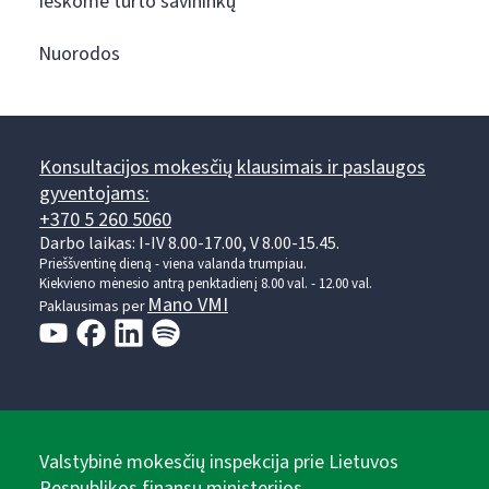
Ieškome turto savininkų
Nuorodos
Konsultacijos mokesčių klausimais ir paslaugos
gyventojams:
+370 5 260 5060
Darbo laikas: I-IV 8.00-17.00, V 8.00-15.45.
Prieššventinę dieną - viena valanda trumpiau.
Kiekvieno mėnesio antrą penktadienį 8.00 val. - 12.00 val.
Mano VMI
Paklausimas per
Valstybinė mokesčių inspekcija prie Lietuvos
Respublikos finansų ministerijos