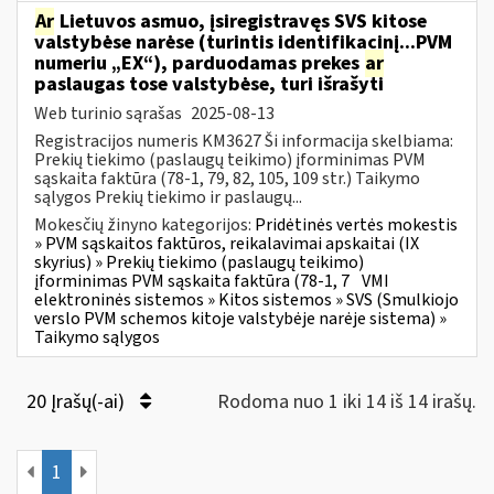
Ar
Lietuvos asmuo, įsiregistravęs SVS kitose
valstybėse narėse (turintis identifikacinį...PVM
numeriu „EX“), parduodamas prekes
ar
paslaugas tose valstybėse, turi išrašyti
Web turinio sąrašas
2025-08-13
Registracijos numeris KM3627 Ši informacija skelbiama:
Prekių tiekimo (paslaugų teikimo) įforminimas PVM
sąskaita faktūra (78-1, 79, 82, 105, 109 str.) Taikymo
sąlygos Prekių tiekimo ir paslaugų...
Mokesčių žinyno kategorijos:
Pridėtinės vertės mokestis
» PVM sąskaitos faktūros, reikalavimai apskaitai (IX
skyrius) » Prekių tiekimo (paslaugų teikimo)
įforminimas PVM sąskaita faktūra (78-1, 7
VMI
elektroninės sistemos » Kitos sistemos » SVS (Smulkiojo
verslo PVM schemos kitoje valstybėje narėje sistema) »
Taikymo sąlygos
20 Įrašų(-ai)
Rodoma nuo 1 iki 14 iš 14 irašų.
1