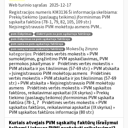
Web turinio sąrašas
2025-12-17
Registracijos numeris KM3136 Ši informacija skelbiama:
Prekių tiekimo (paslaugų teikimo) įforminimas PVM
sąskaita faktūra (78-1, 79, 82, 105, 109 str.)
Neįsiregistravusio PVM mokėtoju asmens PVM...
pvm išskyrimas
išskirti pvm ne pvm sąskaitoje faktūroje
pvm išskyrimas ne pvm sąskaitoje faktūroje
pvm suma ne pvm sąskaitoje faktūroje
Mokesčių žinyno
pvm sumą ne pvm sąskaitoje faktūroje
kategorijos:
Pridėtinės vertės mokestis » PVM
sumokėjimas, grąžintino PVM apskaičiavimas, PVM
permokos įskaitymas ir
Pridėtinės vertės mokestis »
PVM atskaita ir jos tikslinimas (57-69 str.) » PVM atskaita
» Įsiregistravusio PVM mokėtoju asmens
Pridėtinės
vertės mokestis » PVM atskaita ir jos tikslinimas (57-69
str.) » PVM atskaita » Neįsiregistravusio PVM mokėtoju
asmens
Pridėtinės vertės mokestis » PVM sąskaitos
faktūros, reikalavimai apskaitai (IX skyrius) » Prekių
tiekimo (paslaugų teikimo) įforminimas PVM sąskaita
faktūra (78-1, 7
Pridėtinės vertės mokestis » PVM
sąskaitos faktūros, reikalavimai apskaitai (IX skyrius) »
PVM sąskaitos faktūros informacija (80 str.)
Kuriais atvejais PVM sąskaitų faktūrų išrašymui