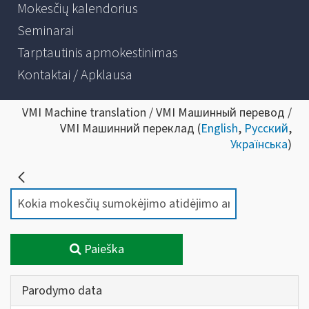
Mokesčių kalendorius
Seminarai
Tarptautinis apmokestinimas
Kontaktai / Apklausa
VMI Machine translation / VMI Машинный перевод /
VMI Машинний переклад (
English
,
Русский
,
Українська
)
Paieška
Parodymo data