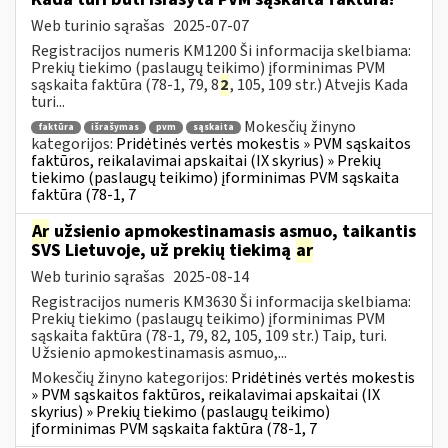
Web turinio sąrašas
2025-07-07
Registracijos numeris KM1200 Ši informacija skelbiama:
Prekių tiekimo (paslaugų teikimo) įforminimas PVM
sąskaita faktūra (78-1, 79, 8
2
, 105, 109 str.) Atvejis Kada
turi...
Mokesčių žinyno
faktūra
išrašymas
pvm
sąskaita
kategorijos:
Pridėtinės vertės mokestis » PVM sąskaitos
faktūros, reikalavimai apskaitai (IX skyrius) » Prekių
tiekimo (paslaugų teikimo) įforminimas PVM sąskaita
faktūra (78-1, 7
Ar
užsienio apmokestinamasis asmuo, taikantis
SVS Lietuvoje, už prekių tiekimą
ar
Web turinio sąrašas
2025-08-14
Registracijos numeris KM3630 Ši informacija skelbiama:
Prekių tiekimo (paslaugų teikimo) įforminimas PVM
sąskaita faktūra (78-1, 79, 82, 105, 109 str.) Taip, turi.
Užsienio apmokestinamasis asmuo,...
Mokesčių žinyno kategorijos:
Pridėtinės vertės mokestis
» PVM sąskaitos faktūros, reikalavimai apskaitai (IX
skyrius) » Prekių tiekimo (paslaugų teikimo)
įforminimas PVM sąskaita faktūra (78-1, 7