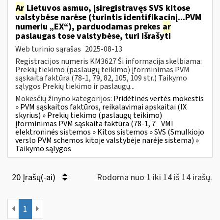
Ar
Lietuvos asmuo, įsiregistravęs SVS kitose
valstybėse narėse (turintis identifikacinį...PVM
numeriu „EX“), parduodamas prekes
ar
paslaugas tose valstybėse, turi išrašyti
Web turinio sąrašas
2025-08-13
Registracijos numeris KM3627 Ši informacija skelbiama:
Prekių tiekimo (paslaugų teikimo) įforminimas PVM
sąskaita faktūra (78-1, 79, 82, 105, 109 str.) Taikymo
sąlygos Prekių tiekimo ir paslaugų...
Mokesčių žinyno kategorijos:
Pridėtinės vertės mokestis
» PVM sąskaitos faktūros, reikalavimai apskaitai (IX
skyrius) » Prekių tiekimo (paslaugų teikimo)
įforminimas PVM sąskaita faktūra (78-1, 7
VMI
elektroninės sistemos » Kitos sistemos » SVS (Smulkiojo
verslo PVM schemos kitoje valstybėje narėje sistema) »
Taikymo sąlygos
20 Įrašų(-ai)
Rodoma nuo 1 iki 14 iš 14 irašų.
1