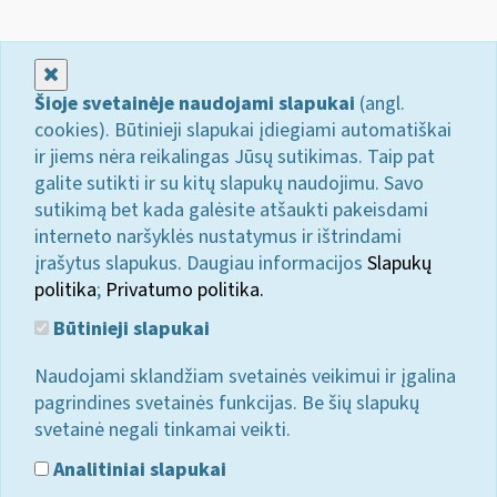
Uždaryti
Šioje svetainėje naudojami slapukai
(angl.
cookies). Būtinieji slapukai įdiegiami automatiškai
ir jiems nėra reikalingas Jūsų sutikimas. Taip pat
galite sutikti ir su kitų slapukų naudojimu. Savo
sutikimą bet kada galėsite atšaukti pakeisdami
interneto naršyklės nustatymus ir ištrindami
įrašytus slapukus. Daugiau informacijos
Slapukų
politika
;
Privatumo politika.
Būtinieji slapukai
Naudojami sklandžiam svetainės veikimui ir įgalina
pagrindines svetainės funkcijas. Be šių slapukų
svetainė negali tinkamai veikti.
Analitiniai slapukai