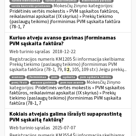
turinio vientisumas
turinio įskaitomumas
elektroninis parašas
Mokesčių žinyno kategorijos:
verslo kontrolės priemonės
Pridėtinės vertės mokestis » PVM sąskaitos faktūros,
reikalavimai apskaitai (IX skyrius) » Prekių tiekimo
(paslaugų teikimo) įforminimas PVM sąskaita faktūra
(78-1, 7
Kuriuo atveju avanso gavimas įforminamas
PVM sąskaita faktūra?
Web turinio sąrašas
2018-12-22
Registracijos numeris KM1205 Ši informacija skelbiama:
Prekių tiekimo (paslaugų teikimo) įforminimas PVM
sąskaita faktūra (78-1, 79, 8
2
, 105, 109 str.) Jeigu prekių...
avansas
įforminimas
pvm
sąskaita
pvm sąskaita faktūra
Mokesčių žinyno
pvmį 79 str
avanso gavimas
pvm nuo avanso
kategorijos:
Pridėtinės vertės mokestis » PVM sąskaitos
faktūros, reikalavimai apskaitai (IX skyrius) » Prekių
tiekimo (paslaugų teikimo) įforminimas PVM sąskaita
faktūra (78-1, 7
Kokiais atvejais galima išrašyti supaprastintą
PVM sąskaitą faktūrą?
Web turinio sąrašas
2025-07-07
Registracijos numeris KM3554 Ši informacija skelbiama: