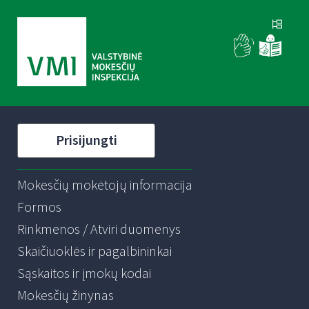
Prisijungti
Mokesčių mokėtojų informacija
Formos
Rinkmenos / Atviri duomenys
Skaičiuoklės ir pagalbininkai
Sąskaitos ir įmokų kodai
Mokesčių žinynas