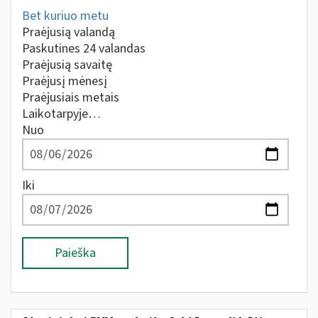
Bet kuriuo metu
Praėjusią valandą
Paskutines 24 valandas
Praėjusią savaitę
Praėjusį mėnesį
Praėjusiais metais
Laikotarpyje…
Nuo
Iki
Paieška