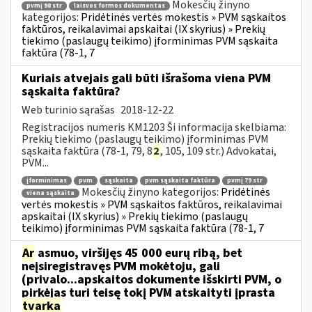
Mokesčių žinyno
pvmį 98 str
laisvos formos dokumentas
kategorijos:
Pridėtinės vertės mokestis » PVM sąskaitos
faktūros, reikalavimai apskaitai (IX skyrius) » Prekių
tiekimo (paslaugų teikimo) įforminimas PVM sąskaita
faktūra (78-1, 7
Kuriais atvejais gali būti išrašoma viena PVM
sąskaita faktūra?
Web turinio sąrašas
2018-12-22
Registracijos numeris KM1203 Ši informacija skelbiama:
Prekių tiekimo (paslaugų teikimo) įforminimas PVM
sąskaita faktūra (78-1, 79, 8
2
, 105, 109 str.) Advokatai,
PVM...
įforminimas
pvm
sąskaita
pvm sąskaita faktūra
pvmį 79 str
Mokesčių žinyno kategorijos:
Pridėtinės
viena sąskaita
vertės mokestis » PVM sąskaitos faktūros, reikalavimai
apskaitai (IX skyrius) » Prekių tiekimo (paslaugų
teikimo) įforminimas PVM sąskaita faktūra (78-1, 7
Ar
asmuo, viršijęs 45 000 eurų ribą, bet
neįsiregistravęs PVM mokėtoju, gali
(privalo...apskaitos dokumente išskirti PVM, o
pirkėjas turi teisę tokį PVM atskaityti įprasta
tvarka