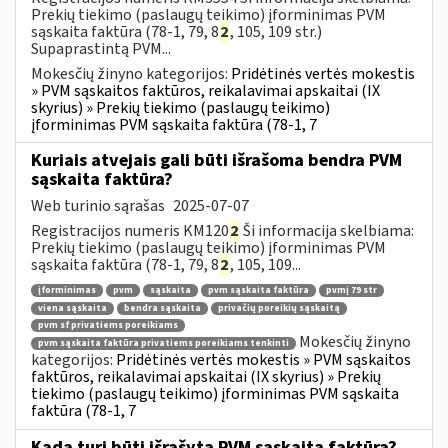
Prekių tiekimo (paslaugų teikimo) įforminimas PVM
sąskaita faktūra (78-1, 79, 8
2
, 105, 109 str.)
Supaprastintą PVM...
Mokesčių žinyno kategorijos:
Pridėtinės vertės mokestis
» PVM sąskaitos faktūros, reikalavimai apskaitai (IX
skyrius) » Prekių tiekimo (paslaugų teikimo)
įforminimas PVM sąskaita faktūra (78-1, 7
Kuriais atvejais gali būti išrašoma bendra PVM
sąskaita faktūra?
Web turinio sąrašas
2025-07-07
Registracijos numeris KM120
2
Ši informacija skelbiama:
Prekių tiekimo (paslaugų teikimo) įforminimas PVM
sąskaita faktūra (78-1, 79, 8
2
, 105, 109...
įforminimas
pvm
sąskaita
pvm sąskaita faktūra
pvmį 79 str
viena sąskaita
bendra sąskaita
privačių poreikių sąskaitą
pvm sf privatiems poreikiams
Mokesčių žinyno
pvm sąskaita faktūra privatiems poreikiams tenkinti
kategorijos:
Pridėtinės vertės mokestis » PVM sąskaitos
faktūros, reikalavimai apskaitai (IX skyrius) » Prekių
tiekimo (paslaugų teikimo) įforminimas PVM sąskaita
faktūra (78-1, 7
Kada turi būti išrašyta PVM sąskaita faktūra?