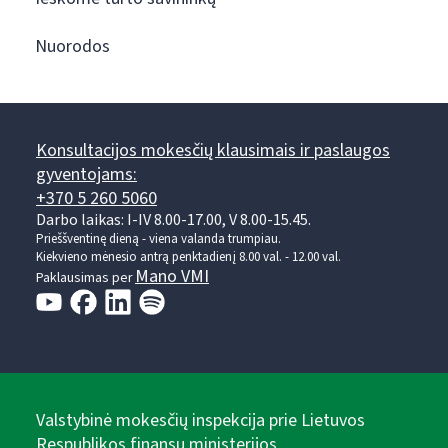
Nuorodos
Konsultacijos mokesčių klausimais ir paslaugos
gyventojams:
+370 5 260 5060
Darbo laikas: I-IV 8.00-17.00, V 8.00-15.45.
Prieššventinę dieną - viena valanda trumpiau.
Kiekvieno mėnesio antrą penktadienį 8.00 val. - 12.00 val.
Mano VMI
Paklausimas per
Valstybinė mokesčių inspekcija prie Lietuvos
Respublikos finansų ministerijos