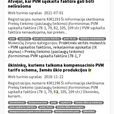
Atvejai, kai PVM sąskaita faktūra gali būti
neišrašoma
Web turinio sąrašas
2021-07-01
Registracijos numeris KM1193 Ši informacija skelbiama:
Prekių tiekimo (paslaugų teikimo) įforminimas PVM
sąskaita faktūra (78-1, 79, 82, 105, 109 str.) PVM sąskaita
faktūra nenaudojama, kai prekės...
pvm
sąskaita
pvm sąskaita faktūra
pvm 79 str
faktūra neišrašoma
Mokesčių žinyno kategorijos:
Pridėtinės vertės mokestis
» PVM sąskaitos faktūros, reikalavimai apskaitai (IX
skyrius) » Prekių tiekimo (paslaugų teikimo)
įforminimas PVM sąskaita faktūra (78-1, 7
ūkininkų, kuriems taikoma kompensacinio PVM
tarifo schema, žemės ūkio produkcijos
ir
Web turinio sąrašas
2018-11-22
Registracijos numeris KM1196 Ši informacija skelbiama:
Prekių tiekimo (paslaugų teikimo) įforminimas PVM
sąskaita faktūra (78-1, 79, 8
2
, 105, 109 str.) Ūkininko,
kuriam...
įforminimas
kompensacinis
pvm
sąskaita
žemės ūkio produkcija
pvm sąskaita faktūra
pvmį 79 str
žemės ūkio paslaugos
kompensacinio pvm tarifo schema
kompensacinis pvm
ūkininkai