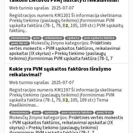
taikomi Lietuvos PVMĮ nustatyti reikalavimai?
Web turinio sąrašas
2025-07-07
Registracijos numeris KM1201 Ši informacija skelbiama:
Prekių tiekimo (paslaugų teikimo) įforminimas PVM
sąskaita faktūra (78-1, 79, 8
2
, 105, 109 str.) PVM sąskaitų
faktūrų...
įforminimas
pvm
reikalavimai
sąskaita
pvm sąskaita faktūra
Mokesčių žinyno kategorijos:
Pridėtinės
pvmį 781 str
vertės mokestis » PVM sąskaitos faktūros, reikalavimai
apskaitai (IX skyrius) » Prekių tiekimo (paslaugų
teikimo) įforminimas PVM sąskaita faktūra (78-1, 7
Kokie yra PVM sąskaitos faktūros išrašymo
reikalavimai?
Web turinio sąrašas
2025-07-07
Registracijos numeris KM1197 Ši informacija skelbiama:
Prekių tiekimo (paslaugų teikimo) įforminimas PVM
sąskaita faktūra (78-1, 79, 8
2
, 105, 109 str.) Tema
Paaiškinimas...
įforminimas
pvm
sąskaita
pvm sąskaita faktūra
pvmį 79 str
Mokesčių žinyno kategorijos:
Pridėtinės vertės mokestis
» PVM sąskaitos faktūros, reikalavimai apskaitai (IX
skyrius) » Prekių tiekimo (paslaugų teikimo)
įforminimas PVM sąskaita faktūra (78-1, 7