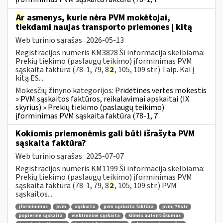
Ar
asmenys, kurie nėra PVM mokėtojai,
tiekdami naujas transporto priemones į kitą
Web turinio sąrašas
2026-05-13
Registracijos numeris KM3828 Ši informacija skelbiama:
Prekių tiekimo (paslaugų teikimo) įforminimas PVM
sąskaita faktūra (78-1, 79, 8
2
, 105, 109 str.) Taip. Kai į
kitą ES...
Mokesčių žinyno kategorijos:
Pridėtinės vertės mokestis
» PVM sąskaitos faktūros, reikalavimai apskaitai (IX
skyrius) » Prekių tiekimo (paslaugų teikimo)
įforminimas PVM sąskaita faktūra (78-1, 7
Kokiomis priemonėmis gali būti išrašyta PVM
sąskaita faktūra?
Web turinio sąrašas
2025-07-07
Registracijos numeris KM1199 Ši informacija skelbiama:
Prekių tiekimo (paslaugų teikimo) įforminimas PVM
sąskaita faktūra (78-1, 79, 8
2
, 105, 109 str.) PVM
sąskaitos...
įforminimas
pvm
sąskaita
pvm sąskaita faktūra
pvmį 79 str
popierinė sąskaita
elektroninė sąskaita
kilmės autentiškumas