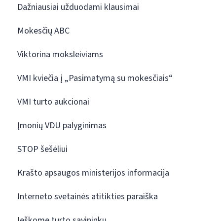
Dažniausiai užduodami klausimai
Mokesčių ABC
Viktorina moksleiviams
VMI kviečia į „Pasimatymą su mokesčiais“
VMI turto aukcionai
Įmonių VDU palyginimas
STOP šešėliui
Krašto apsaugos ministerijos informacija
Interneto svetainės atitikties paraiška
Ieškome turto savininkų