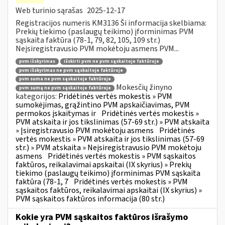
Web turinio sąrašas
2025-12-17
Registracijos numeris KM3136 Ši informacija skelbiama:
Prekių tiekimo (paslaugų teikimo) įforminimas PVM
sąskaita faktūra (78-1, 79, 82, 105, 109 str.)
Neįsiregistravusio PVM mokėtoju asmens PVM...
pvm išskyrimas
išskirti pvm ne pvm sąskaitoje faktūroje
pvm išskyrimas ne pvm sąskaitoje faktūroje
pvm suma ne pvm sąskaitoje faktūroje
Mokesčių žinyno
pvm sumą ne pvm sąskaitoje faktūroje
kategorijos:
Pridėtinės vertės mokestis » PVM
sumokėjimas, grąžintino PVM apskaičiavimas, PVM
permokos įskaitymas ir
Pridėtinės vertės mokestis »
PVM atskaita ir jos tikslinimas (57-69 str.) » PVM atskaita
» Įsiregistravusio PVM mokėtoju asmens
Pridėtinės
vertės mokestis » PVM atskaita ir jos tikslinimas (57-69
str.) » PVM atskaita » Neįsiregistravusio PVM mokėtoju
asmens
Pridėtinės vertės mokestis » PVM sąskaitos
faktūros, reikalavimai apskaitai (IX skyrius) » Prekių
tiekimo (paslaugų teikimo) įforminimas PVM sąskaita
faktūra (78-1, 7
Pridėtinės vertės mokestis » PVM
sąskaitos faktūros, reikalavimai apskaitai (IX skyrius) »
PVM sąskaitos faktūros informacija (80 str.)
Kokie yra PVM sąskaitos faktūros išrašymo