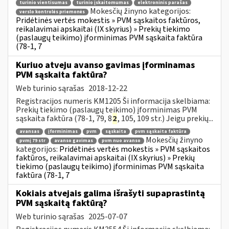
turinio vientisumas
turinio įskaitomumas
elektroninis parašas
Mokesčių žinyno kategorijos:
verslo kontrolės priemonės
Pridėtinės vertės mokestis » PVM sąskaitos faktūros,
reikalavimai apskaitai (IX skyrius) » Prekių tiekimo
(paslaugų teikimo) įforminimas PVM sąskaita faktūra
(78-1, 7
Kuriuo atveju avanso gavimas įforminamas
PVM sąskaita faktūra?
Web turinio sąrašas
2018-12-22
Registracijos numeris KM1205 Ši informacija skelbiama:
Prekių tiekimo (paslaugų teikimo) įforminimas PVM
sąskaita faktūra (78-1, 79, 8
2
, 105, 109 str.) Jeigu prekių...
avansas
įforminimas
pvm
sąskaita
pvm sąskaita faktūra
Mokesčių žinyno
pvmį 79 str
avanso gavimas
pvm nuo avanso
kategorijos:
Pridėtinės vertės mokestis » PVM sąskaitos
faktūros, reikalavimai apskaitai (IX skyrius) » Prekių
tiekimo (paslaugų teikimo) įforminimas PVM sąskaita
faktūra (78-1, 7
Kokiais atvejais galima išrašyti supaprastintą
PVM sąskaitą faktūrą?
Web turinio sąrašas
2025-07-07