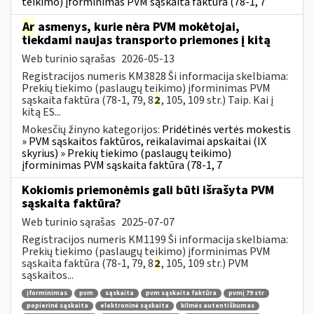
teikimo) įforminimas PVM sąskaita faktūra (78-1, 7
Ar
asmenys, kurie nėra PVM mokėtojai,
tiekdami naujas transporto priemones į kitą
Web turinio sąrašas
2026-05-13
Registracijos numeris KM3828 Ši informacija skelbiama:
Prekių tiekimo (paslaugų teikimo) įforminimas PVM
sąskaita faktūra (78-1, 79, 8
2
, 105, 109 str.) Taip. Kai į
kitą ES...
Mokesčių žinyno kategorijos:
Pridėtinės vertės mokestis
» PVM sąskaitos faktūros, reikalavimai apskaitai (IX
skyrius) » Prekių tiekimo (paslaugų teikimo)
įforminimas PVM sąskaita faktūra (78-1, 7
Kokiomis priemonėmis gali būti išrašyta PVM
sąskaita faktūra?
Web turinio sąrašas
2025-07-07
Registracijos numeris KM1199 Ši informacija skelbiama:
Prekių tiekimo (paslaugų teikimo) įforminimas PVM
sąskaita faktūra (78-1, 79, 8
2
, 105, 109 str.) PVM
sąskaitos...
įforminimas
pvm
sąskaita
pvm sąskaita faktūra
pvmį 79 str
popierinė sąskaita
elektroninė sąskaita
kilmės autentiškumas