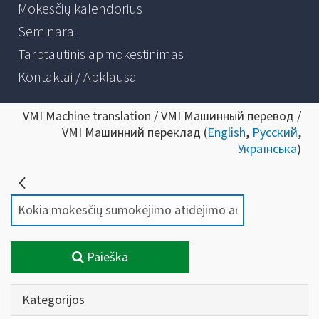
Mokesčių kalendorius
Seminarai
Tarptautinis apmokestinimas
Kontaktai / Apklausa
VMI Machine translation / VMI Машинный перевод /
VMI Машинний переклад (
English
,
Русский
,
Українська
)
Paieška
Kategorijos