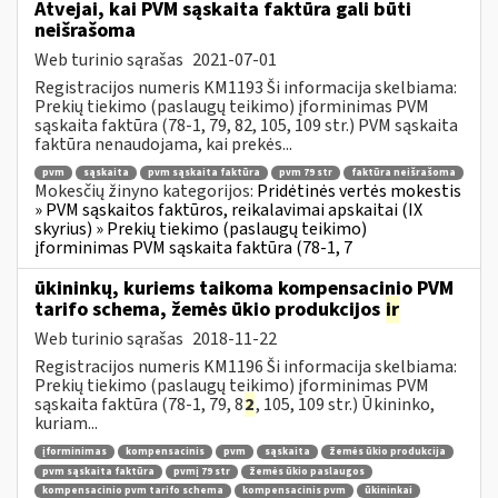
Atvejai, kai PVM sąskaita faktūra gali būti
neišrašoma
Web turinio sąrašas
2021-07-01
Registracijos numeris KM1193 Ši informacija skelbiama:
Prekių tiekimo (paslaugų teikimo) įforminimas PVM
sąskaita faktūra (78-1, 79, 82, 105, 109 str.) PVM sąskaita
faktūra nenaudojama, kai prekės...
pvm
sąskaita
pvm sąskaita faktūra
pvm 79 str
faktūra neišrašoma
Mokesčių žinyno kategorijos:
Pridėtinės vertės mokestis
» PVM sąskaitos faktūros, reikalavimai apskaitai (IX
skyrius) » Prekių tiekimo (paslaugų teikimo)
įforminimas PVM sąskaita faktūra (78-1, 7
ūkininkų, kuriems taikoma kompensacinio PVM
tarifo schema, žemės ūkio produkcijos
ir
Web turinio sąrašas
2018-11-22
Registracijos numeris KM1196 Ši informacija skelbiama:
Prekių tiekimo (paslaugų teikimo) įforminimas PVM
sąskaita faktūra (78-1, 79, 8
2
, 105, 109 str.) Ūkininko,
kuriam...
įforminimas
kompensacinis
pvm
sąskaita
žemės ūkio produkcija
pvm sąskaita faktūra
pvmį 79 str
žemės ūkio paslaugos
kompensacinio pvm tarifo schema
kompensacinis pvm
ūkininkai