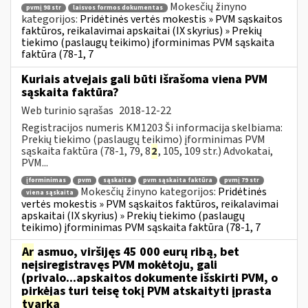
Mokesčių žinyno
pvmį 98 str
laisvos formos dokumentas
kategorijos:
Pridėtinės vertės mokestis » PVM sąskaitos
faktūros, reikalavimai apskaitai (IX skyrius) » Prekių
tiekimo (paslaugų teikimo) įforminimas PVM sąskaita
faktūra (78-1, 7
Kuriais atvejais gali būti išrašoma viena PVM
sąskaita faktūra?
Web turinio sąrašas
2018-12-22
Registracijos numeris KM1203 Ši informacija skelbiama:
Prekių tiekimo (paslaugų teikimo) įforminimas PVM
sąskaita faktūra (78-1, 79, 8
2
, 105, 109 str.) Advokatai,
PVM...
įforminimas
pvm
sąskaita
pvm sąskaita faktūra
pvmį 79 str
Mokesčių žinyno kategorijos:
Pridėtinės
viena sąskaita
vertės mokestis » PVM sąskaitos faktūros, reikalavimai
apskaitai (IX skyrius) » Prekių tiekimo (paslaugų
teikimo) įforminimas PVM sąskaita faktūra (78-1, 7
Ar
asmuo, viršijęs 45 000 eurų ribą, bet
neįsiregistravęs PVM mokėtoju, gali
(privalo...apskaitos dokumente išskirti PVM, o
pirkėjas turi teisę tokį PVM atskaityti įprasta
tvarka