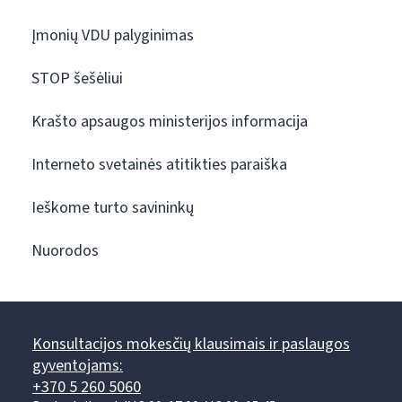
Įmonių VDU palyginimas
STOP šešėliui
Krašto apsaugos ministerijos informacija
Interneto svetainės atitikties paraiška
Ieškome turto savininkų
Nuorodos
Konsultacijos mokesčių klausimais ir paslaugos
gyventojams:
+370 5 260 5060