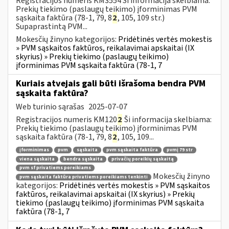
Registracijos numeris KM3554 Ši informacija skelbiama:
Prekių tiekimo (paslaugų teikimo) įforminimas PVM
sąskaita faktūra (78-1, 79, 8
2
, 105, 109 str.)
Supaprastintą PVM...
Mokesčių žinyno kategorijos:
Pridėtinės vertės mokestis
» PVM sąskaitos faktūros, reikalavimai apskaitai (IX
skyrius) » Prekių tiekimo (paslaugų teikimo)
įforminimas PVM sąskaita faktūra (78-1, 7
Kuriais atvejais gali būti išrašoma bendra PVM
sąskaita faktūra?
Web turinio sąrašas
2025-07-07
Registracijos numeris KM120
2
Ši informacija skelbiama:
Prekių tiekimo (paslaugų teikimo) įforminimas PVM
sąskaita faktūra (78-1, 79, 8
2
, 105, 109...
įforminimas
pvm
sąskaita
pvm sąskaita faktūra
pvmį 79 str
viena sąskaita
bendra sąskaita
privačių poreikių sąskaitą
pvm sf privatiems poreikiams
Mokesčių žinyno
pvm sąskaita faktūra privatiems poreikiams tenkinti
kategorijos:
Pridėtinės vertės mokestis » PVM sąskaitos
faktūros, reikalavimai apskaitai (IX skyrius) » Prekių
tiekimo (paslaugų teikimo) įforminimas PVM sąskaita
faktūra (78-1, 7