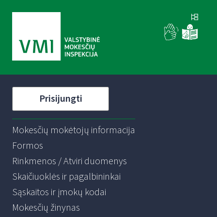
Prisijungti
Mokesčių mokėtojų informacija
Formos
Rinkmenos / Atviri duomenys
Skaičiuoklės ir pagalbininkai
Sąskaitos ir įmokų kodai
Mokesčių žinynas