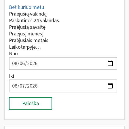
Bet kuriuo metu
Praėjusią valandą
Paskutines 24 valandas
Praėjusią savaitę
Praėjusį mėnesį
Praėjusiais metais
Laikotarpyje…
Nuo
Iki
Paieška