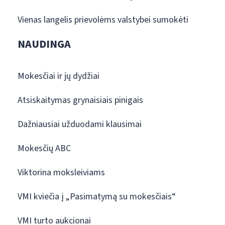
Vienas langelis prievolėms valstybei sumokėti
NAUDINGA
Mokesčiai ir jų dydžiai
Atsiskaitymas grynaisiais pinigais
Dažniausiai užduodami klausimai
Mokesčių ABC
Viktorina moksleiviams
VMI kviečia į „Pasimatymą su mokesčiais“
VMI turto aukcionai