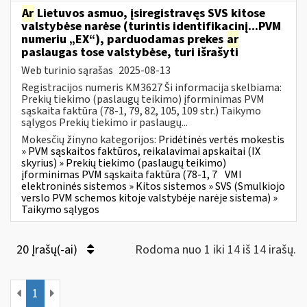
Ar
Lietuvos asmuo, įsiregistravęs SVS kitose
valstybėse narėse (turintis identifikacinį...PVM
numeriu „EX“), parduodamas prekes
ar
paslaugas tose valstybėse, turi išrašyti
Web turinio sąrašas
2025-08-13
Registracijos numeris KM3627 Ši informacija skelbiama:
Prekių tiekimo (paslaugų teikimo) įforminimas PVM
sąskaita faktūra (78-1, 79, 82, 105, 109 str.) Taikymo
sąlygos Prekių tiekimo ir paslaugų...
Mokesčių žinyno kategorijos:
Pridėtinės vertės mokestis
» PVM sąskaitos faktūros, reikalavimai apskaitai (IX
skyrius) » Prekių tiekimo (paslaugų teikimo)
įforminimas PVM sąskaita faktūra (78-1, 7
VMI
elektroninės sistemos » Kitos sistemos » SVS (Smulkiojo
verslo PVM schemos kitoje valstybėje narėje sistema) »
Taikymo sąlygos
20 Įrašų(-ai)
Rodoma nuo 1 iki 14 iš 14 irašų.
1