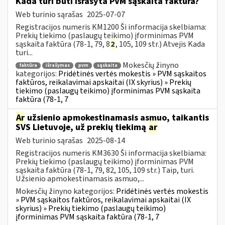
Kada turi būti išrašyta PVM sąskaita faktūra?
Web turinio sąrašas
2025-07-07
Registracijos numeris KM1200 Ši informacija skelbiama:
Prekių tiekimo (paslaugų teikimo) įforminimas PVM
sąskaita faktūra (78-1, 79, 8
2
, 105, 109 str.) Atvejis Kada
turi...
Mokesčių žinyno
faktūra
išrašymas
pvm
sąskaita
kategorijos:
Pridėtinės vertės mokestis » PVM sąskaitos
faktūros, reikalavimai apskaitai (IX skyrius) » Prekių
tiekimo (paslaugų teikimo) įforminimas PVM sąskaita
faktūra (78-1, 7
Ar
užsienio apmokestinamasis asmuo, taikantis
SVS Lietuvoje, už prekių tiekimą
ar
Web turinio sąrašas
2025-08-14
Registracijos numeris KM3630 Ši informacija skelbiama:
Prekių tiekimo (paslaugų teikimo) įforminimas PVM
sąskaita faktūra (78-1, 79, 82, 105, 109 str.) Taip, turi.
Užsienio apmokestinamasis asmuo,...
Mokesčių žinyno kategorijos:
Pridėtinės vertės mokestis
» PVM sąskaitos faktūros, reikalavimai apskaitai (IX
skyrius) » Prekių tiekimo (paslaugų teikimo)
įforminimas PVM sąskaita faktūra (78-1, 7