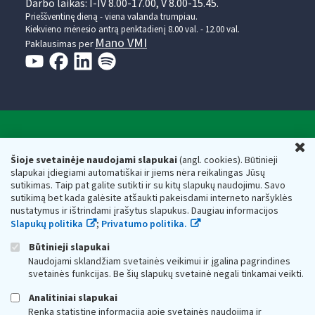
Darbo laikas: I-IV 8.00-17.00, V 8.00-15.45.
Prieššventinę dieną - viena valanda trumpiau.
Kiekvieno mėnesio antrą penktadienį 8.00 val. - 12.00 val.
Mano VMI
Paklausimas per
Valstybinė mokesčių inspekcija prie Lietuvos
U
Respublikos finansų ministerijos
Šioje svetainėje naudojami slapukai
(angl. cookies). Būtinieji
slapukai įdiegiami automatiškai ir jiems nėra reikalingas Jūsų
Biudžetinė įstaiga. Juridinio asmens kodas — 188659752,
sutikimas. Taip pat galite sutikti ir su kitų slapukų naudojimu. Savo
adresas: Vasario 16-osios g. 14, 01107 Vilnius, Lietuva, el.paštas:
sutikimą bet kada galėsite atšaukti pakeisdami interneto naršyklės
vmi@vmi.lt
, E. pristatymo dėžutės adresas 188659752
nustatymus ir ištrindami įrašytus slapukus. Daugiau informacijos
Duomenys apie Valstybinę mokesčių inspekciją prie Lietuvos
Slapukų politika
;
Privatumo politika.
Respublikos finansų ministerijos kaupiami ir saugomi Juridinių
asmenų registre
Būtinieji slapukai
Naudojami sklandžiam svetainės veikimui ir įgalina pagrindines
svetainės funkcijas. Be šių slapukų svetainė negali tinkamai veikti.
Analitiniai slapukai
Renka statistinę informaciją apie svetainės naudojimą ir