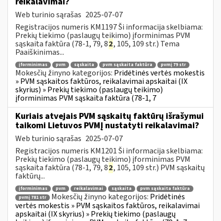
reikalavimai?
Web turinio sąrašas
2025-07-07
Registracijos numeris KM1197 Ši informacija skelbiama:
Prekių tiekimo (paslaugų teikimo) įforminimas PVM
sąskaita faktūra (78-1, 79, 8
2
, 105, 109 str.) Tema
Paaiškinimas...
įforminimas
pvm
sąskaita
pvm sąskaita faktūra
pvmį 79 str
Mokesčių žinyno kategorijos:
Pridėtinės vertės mokestis
» PVM sąskaitos faktūros, reikalavimai apskaitai (IX
skyrius) » Prekių tiekimo (paslaugų teikimo)
įforminimas PVM sąskaita faktūra (78-1, 7
Kuriais atvejais PVM sąskaitų faktūrų išrašymui
taikomi Lietuvos PVMĮ nustatyti reikalavimai?
Web turinio sąrašas
2025-07-07
Registracijos numeris KM1201 Ši informacija skelbiama:
Prekių tiekimo (paslaugų teikimo) įforminimas PVM
sąskaita faktūra (78-1, 79, 8
2
, 105, 109 str.) PVM sąskaitų
faktūrų...
įforminimas
pvm
reikalavimai
sąskaita
pvm sąskaita faktūra
Mokesčių žinyno kategorijos:
Pridėtinės
pvmį 781 str
vertės mokestis » PVM sąskaitos faktūros, reikalavimai
apskaitai (IX skyrius) » Prekių tiekimo (paslaugų