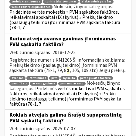
turinio vientisumas
turinio įskaitomumas
elektroninis parašas
Mokesčių žinyno kategorijos:
verslo kontrolės priemonės
Pridėtinės vertės mokestis » PVM sąskaitos faktūros,
reikalavimai apskaitai (IX skyrius) » Prekių tiekimo
(paslaugų teikimo) įforminimas PVM sąskaita faktūra
(78-1, 7
Kuriuo atveju avanso gavimas įforminamas
PVM sąskaita faktūra?
Web turinio sąrašas
2018-12-22
Registracijos numeris KM1205 Ši informacija skelbiama:
Prekių tiekimo (paslaugų teikimo) įforminimas PVM
sąskaita faktūra (78-1, 79, 8
2
, 105, 109 str.) Jeigu prekių...
avansas
įforminimas
pvm
sąskaita
pvm sąskaita faktūra
Mokesčių žinyno
pvmį 79 str
avanso gavimas
pvm nuo avanso
kategorijos:
Pridėtinės vertės mokestis » PVM sąskaitos
faktūros, reikalavimai apskaitai (IX skyrius) » Prekių
tiekimo (paslaugų teikimo) įforminimas PVM sąskaita
faktūra (78-1, 7
Kokiais atvejais galima išrašyti supaprastintą
PVM sąskaitą faktūrą?
Web turinio sąrašas
2025-07-07