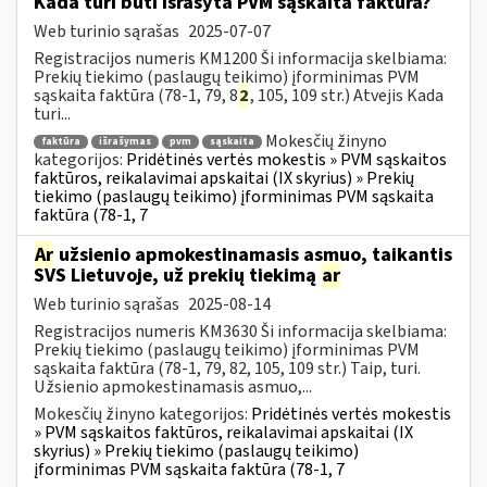
Kada turi būti išrašyta PVM sąskaita faktūra?
Web turinio sąrašas
2025-07-07
Registracijos numeris KM1200 Ši informacija skelbiama:
Prekių tiekimo (paslaugų teikimo) įforminimas PVM
sąskaita faktūra (78-1, 79, 8
2
, 105, 109 str.) Atvejis Kada
turi...
Mokesčių žinyno
faktūra
išrašymas
pvm
sąskaita
kategorijos:
Pridėtinės vertės mokestis » PVM sąskaitos
faktūros, reikalavimai apskaitai (IX skyrius) » Prekių
tiekimo (paslaugų teikimo) įforminimas PVM sąskaita
faktūra (78-1, 7
Ar
užsienio apmokestinamasis asmuo, taikantis
SVS Lietuvoje, už prekių tiekimą
ar
Web turinio sąrašas
2025-08-14
Registracijos numeris KM3630 Ši informacija skelbiama:
Prekių tiekimo (paslaugų teikimo) įforminimas PVM
sąskaita faktūra (78-1, 79, 82, 105, 109 str.) Taip, turi.
Užsienio apmokestinamasis asmuo,...
Mokesčių žinyno kategorijos:
Pridėtinės vertės mokestis
» PVM sąskaitos faktūros, reikalavimai apskaitai (IX
skyrius) » Prekių tiekimo (paslaugų teikimo)
įforminimas PVM sąskaita faktūra (78-1, 7