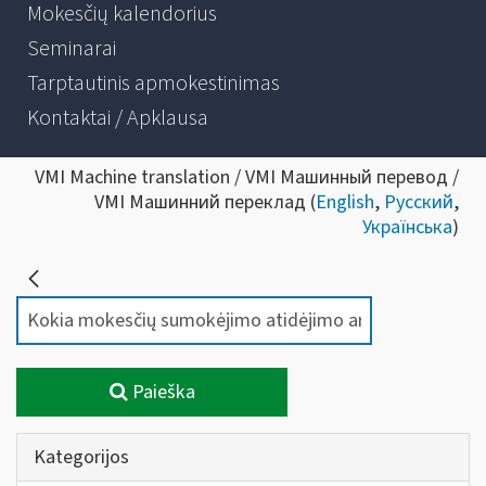
Mokesčių kalendorius
Seminarai
Tarptautinis apmokestinimas
Kontaktai / Apklausa
VMI Machine translation / VMI Машинный перевод /
VMI Машинний переклад (
English
,
Русский
,
Українська
)
Paieška
Kategorijos