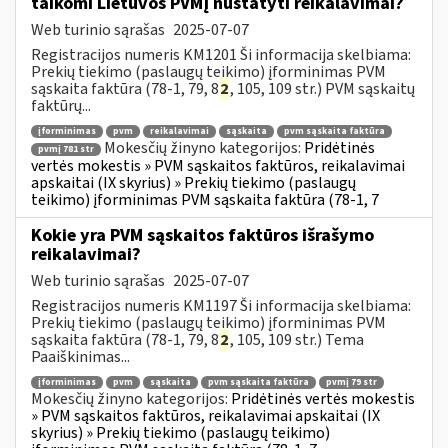
taikomi Lietuvos PVMĮ nustatyti reikalavimai?
Web turinio sąrašas
2025-07-07
Registracijos numeris KM1201 Ši informacija skelbiama:
Prekių tiekimo (paslaugų teikimo) įforminimas PVM
sąskaita faktūra (78-1, 79, 8
2
, 105, 109 str.) PVM sąskaitų
faktūrų...
įforminimas
pvm
reikalavimai
sąskaita
pvm sąskaita faktūra
Mokesčių žinyno kategorijos:
Pridėtinės
pvmį 781 str
vertės mokestis » PVM sąskaitos faktūros, reikalavimai
apskaitai (IX skyrius) » Prekių tiekimo (paslaugų
teikimo) įforminimas PVM sąskaita faktūra (78-1, 7
Kokie yra PVM sąskaitos faktūros išrašymo
reikalavimai?
Web turinio sąrašas
2025-07-07
Registracijos numeris KM1197 Ši informacija skelbiama:
Prekių tiekimo (paslaugų teikimo) įforminimas PVM
sąskaita faktūra (78-1, 79, 8
2
, 105, 109 str.) Tema
Paaiškinimas...
įforminimas
pvm
sąskaita
pvm sąskaita faktūra
pvmį 79 str
Mokesčių žinyno kategorijos:
Pridėtinės vertės mokestis
» PVM sąskaitos faktūros, reikalavimai apskaitai (IX
skyrius) » Prekių tiekimo (paslaugų teikimo)