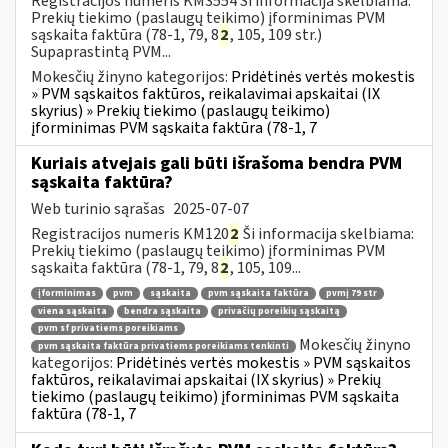
Registracijos numeris KM3554 Ši informacija skelbiama:
Prekių tiekimo (paslaugų teikimo) įforminimas PVM
sąskaita faktūra (78-1, 79, 8
2
, 105, 109 str.)
Supaprastintą PVM...
Mokesčių žinyno kategorijos:
Pridėtinės vertės mokestis
» PVM sąskaitos faktūros, reikalavimai apskaitai (IX
skyrius) » Prekių tiekimo (paslaugų teikimo)
įforminimas PVM sąskaita faktūra (78-1, 7
Kuriais atvejais gali būti išrašoma bendra PVM
sąskaita faktūra?
Web turinio sąrašas
2025-07-07
Registracijos numeris KM120
2
Ši informacija skelbiama:
Prekių tiekimo (paslaugų teikimo) įforminimas PVM
sąskaita faktūra (78-1, 79, 8
2
, 105, 109...
įforminimas
pvm
sąskaita
pvm sąskaita faktūra
pvmį 79 str
viena sąskaita
bendra sąskaita
privačių poreikių sąskaitą
pvm sf privatiems poreikiams
Mokesčių žinyno
pvm sąskaita faktūra privatiems poreikiams tenkinti
kategorijos:
Pridėtinės vertės mokestis » PVM sąskaitos
faktūros, reikalavimai apskaitai (IX skyrius) » Prekių
tiekimo (paslaugų teikimo) įforminimas PVM sąskaita
faktūra (78-1, 7