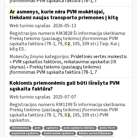
įforminimas PVM sąskaita faktūra (78-1, 7
Ar
asmenys, kurie nėra PVM mokėtojai,
tiekdami naujas transporto priemones į kitą
Web turinio sąrašas
2026-05-13
Registracijos numeris KM3828 Ši informacija skelbiama:
Prekių tiekimo (paslaugų teikimo) įforminimas PVM
sąskaita faktūra (78-1, 79, 8
2
, 105, 109 str.) Taip. Kai į
kitą ES...
Mokesčių žinyno kategorijos:
Pridėtinės vertės mokestis
» PVM sąskaitos faktūros, reikalavimai apskaitai (IX
skyrius) » Prekių tiekimo (paslaugų teikimo)
įforminimas PVM sąskaita faktūra (78-1, 7
Kokiomis priemonėmis gali būti išrašyta PVM
sąskaita faktūra?
Web turinio sąrašas
2025-07-07
Registracijos numeris KM1199 Ši informacija skelbiama:
Prekių tiekimo (paslaugų teikimo) įforminimas PVM
sąskaita faktūra (78-1, 79, 8
2
, 105, 109 str.) PVM
sąskaitos...
įforminimas
pvm
sąskaita
pvm sąskaita faktūra
pvmį 79 str
popierinė sąskaita
elektroninė sąskaita
kilmės autentiškumas