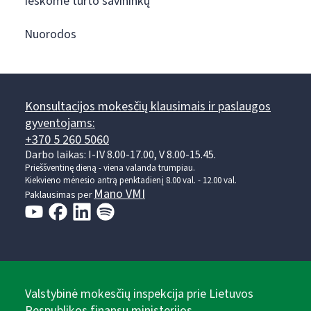
Ieškome turto savininkų
Nuorodos
Konsultacijos mokesčių klausimais ir paslaugos
gyventojams:
+370 5 260 5060
Darbo laikas: I-IV 8.00-17.00, V 8.00-15.45.
Prieššventinę dieną - viena valanda trumpiau.
Kiekvieno mėnesio antrą penktadienį 8.00 val. - 12.00 val.
Mano VMI
Paklausimas per
Valstybinė mokesčių inspekcija prie Lietuvos
Respublikos finansų ministerijos