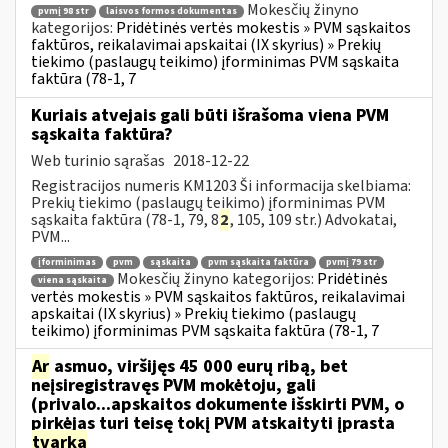
Mokesčių žinyno
pvmį 98 str
laisvos formos dokumentas
kategorijos:
Pridėtinės vertės mokestis » PVM sąskaitos
faktūros, reikalavimai apskaitai (IX skyrius) » Prekių
tiekimo (paslaugų teikimo) įforminimas PVM sąskaita
faktūra (78-1, 7
Kuriais atvejais gali būti išrašoma viena PVM
sąskaita faktūra?
Web turinio sąrašas
2018-12-22
Registracijos numeris KM1203 Ši informacija skelbiama:
Prekių tiekimo (paslaugų teikimo) įforminimas PVM
sąskaita faktūra (78-1, 79, 8
2
, 105, 109 str.) Advokatai,
PVM...
įforminimas
pvm
sąskaita
pvm sąskaita faktūra
pvmį 79 str
Mokesčių žinyno kategorijos:
Pridėtinės
viena sąskaita
vertės mokestis » PVM sąskaitos faktūros, reikalavimai
apskaitai (IX skyrius) » Prekių tiekimo (paslaugų
teikimo) įforminimas PVM sąskaita faktūra (78-1, 7
Ar
asmuo, viršijęs 45 000 eurų ribą, bet
neįsiregistravęs PVM mokėtoju, gali
(privalo...apskaitos dokumente išskirti PVM, o
pirkėjas turi teisę tokį PVM atskaityti įprasta
tvarka