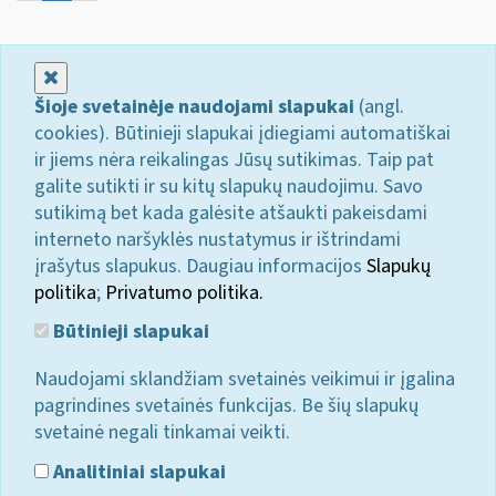
Uždaryti
Šioje svetainėje naudojami slapukai
(angl.
cookies). Būtinieji slapukai įdiegiami automatiškai
ir jiems nėra reikalingas Jūsų sutikimas. Taip pat
galite sutikti ir su kitų slapukų naudojimu. Savo
sutikimą bet kada galėsite atšaukti pakeisdami
interneto naršyklės nustatymus ir ištrindami
įrašytus slapukus. Daugiau informacijos
Slapukų
politika
;
Privatumo politika.
Būtinieji slapukai
Naudojami sklandžiam svetainės veikimui ir įgalina
pagrindines svetainės funkcijas. Be šių slapukų
svetainė negali tinkamai veikti.
Analitiniai slapukai