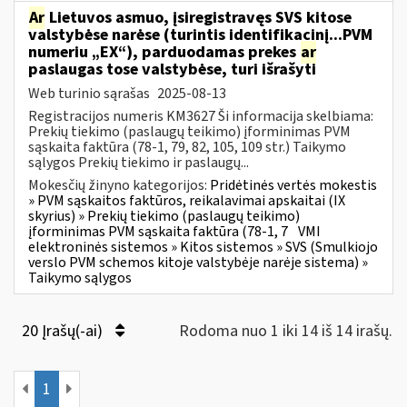
Ar
Lietuvos asmuo, įsiregistravęs SVS kitose
valstybėse narėse (turintis identifikacinį...PVM
numeriu „EX“), parduodamas prekes
ar
paslaugas tose valstybėse, turi išrašyti
Web turinio sąrašas
2025-08-13
Registracijos numeris KM3627 Ši informacija skelbiama:
Prekių tiekimo (paslaugų teikimo) įforminimas PVM
sąskaita faktūra (78-1, 79, 82, 105, 109 str.) Taikymo
sąlygos Prekių tiekimo ir paslaugų...
Mokesčių žinyno kategorijos:
Pridėtinės vertės mokestis
» PVM sąskaitos faktūros, reikalavimai apskaitai (IX
skyrius) » Prekių tiekimo (paslaugų teikimo)
įforminimas PVM sąskaita faktūra (78-1, 7
VMI
elektroninės sistemos » Kitos sistemos » SVS (Smulkiojo
verslo PVM schemos kitoje valstybėje narėje sistema) »
Taikymo sąlygos
20 Įrašų(-ai)
Rodoma nuo 1 iki 14 iš 14 irašų.
1