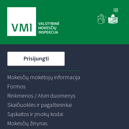
Prisijungti
Mokesčių mokėtojų informacija
Formos
Rinkmenos / Atviri duomenys
Skaičiuoklės ir pagalbininkai
Sąskaitos ir įmokų kodai
Mokesčių žinynas