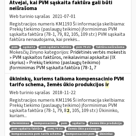
Atvejai, kai PVM sąskaita faktūra gali būti
neišrašoma
Web turinio sąrašas
2021-07-01
Registracijos numeris KM1193 Ši informacija skelbiama:
Prekių tiekimo (paslaugų teikimo) įforminimas PVM
sąskaita faktūra (78-1, 79, 82, 105, 109 str.) PVM sąskaita
faktūra nenaudojama, kai prekės...
pvm
sąskaita
pvm sąskaita faktūra
pvm 79 str
faktūra neišrašoma
Mokesčių žinyno kategorijos:
Pridėtinės vertės mokestis
» PVM sąskaitos faktūros, reikalavimai apskaitai (IX
skyrius) » Prekių tiekimo (paslaugų teikimo)
įforminimas PVM sąskaita faktūra (78-1, 7
ūkininkų, kuriems taikoma kompensacinio PVM
tarifo schema, žemės ūkio produkcijos
ir
Web turinio sąrašas
2018-11-22
Registracijos numeris KM1196 Ši informacija skelbiama:
Prekių tiekimo (paslaugų teikimo) įforminimas PVM
sąskaita faktūra (78-1, 79, 8
2
, 105, 109 str.) Ūkininko,
kuriam...
įforminimas
kompensacinis
pvm
sąskaita
žemės ūkio produkcija
pvm sąskaita faktūra
pvmį 79 str
žemės ūkio paslaugos
kompensacinio pvm tarifo schema
kompensacinis pvm
ūkininkai