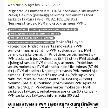
Web turinio sąrašas
2025-12-17
Registracijos numeris KM3136 Ši informacija skelbiama:
Prekių tiekimo (paslaugų teikimo) įforminimas PVM
sąskaita faktūra (78-1, 79, 82, 105, 109 str.)
Neįsiregistravusio PVM mokėtoju asmens PVM...
pvm išskyrimas
išskirti pvm ne pvm sąskaitoje faktūroje
pvm išskyrimas ne pvm sąskaitoje faktūroje
pvm suma ne pvm sąskaitoje faktūroje
Mokesčių žinyno
pvm sumą ne pvm sąskaitoje faktūroje
kategorijos:
Pridėtinės vertės mokestis » PVM
sumokėjimas, grąžintino PVM apskaičiavimas, PVM
permokos įskaitymas ir
Pridėtinės vertės mokestis »
PVM atskaita ir jos tikslinimas (57-69 str.) » PVM atskaita
» Įsiregistravusio PVM mokėtoju asmens
Pridėtinės
vertės mokestis » PVM atskaita ir jos tikslinimas (57-69
str.) » PVM atskaita » Neįsiregistravusio PVM mokėtoju
asmens
Pridėtinės vertės mokestis » PVM sąskaitos
faktūros, reikalavimai apskaitai (IX skyrius) » Prekių
tiekimo (paslaugų teikimo) įforminimas PVM sąskaita
faktūra (78-1, 7
Pridėtinės vertės mokestis » PVM
sąskaitos faktūros, reikalavimai apskaitai (IX skyrius) »
PVM sąskaitos faktūros informacija (80 str.)
Kuriais atvejais PVM sąskaitų faktūrų išrašymui