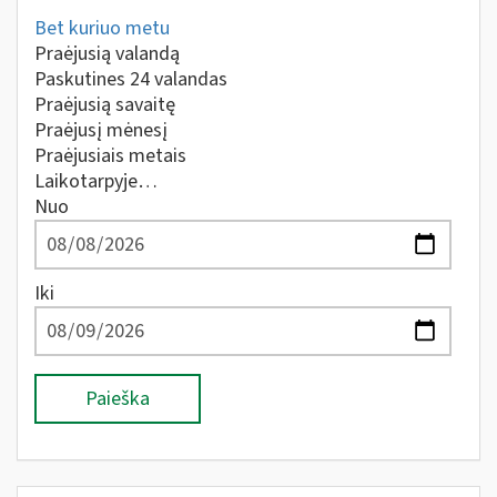
Bet kuriuo metu
Praėjusią valandą
Paskutines 24 valandas
Praėjusią savaitę
Praėjusį mėnesį
Praėjusiais metais
Laikotarpyje…
Nuo
Iki
Paieška