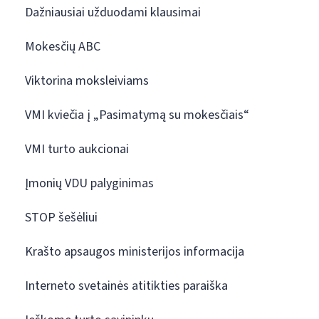
Dažniausiai užduodami klausimai
Mokesčių ABC
Viktorina moksleiviams
VMI kviečia į „Pasimatymą su mokesčiais“
VMI turto aukcionai
Įmonių VDU palyginimas
STOP šešėliui
Krašto apsaugos ministerijos informacija
Interneto svetainės atitikties paraiška