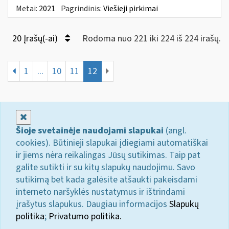
Metai:
2021
Pagrindinis:
Viešieji pirkimai
20 Įrašų(-ai)
Rodoma nuo 221 iki 224 iš 224 irašų.
1
...
10
11
12
Uždaryti
Šioje svetainėje naudojami slapukai
(angl.
cookies). Būtinieji slapukai įdiegiami automatiškai
ir jiems nėra reikalingas Jūsų sutikimas. Taip pat
galite sutikti ir su kitų slapukų naudojimu. Savo
sutikimą bet kada galėsite atšaukti pakeisdami
interneto naršyklės nustatymus ir ištrindami
įrašytus slapukus. Daugiau informacijos
Slapukų
politika
;
Privatumo politika.