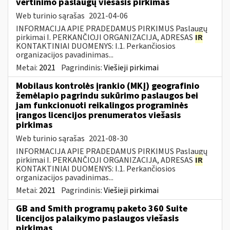
vertinimo paslaugų viešasis pirkimas
Web turinio sąrašas
2021-04-06
INFORMACIJA APIE PRADEDAMUS PIRKIMUS Paslaugų
pirkimai I. PERKANČIOJI ORGANIZACIJA, ADRESAS
IR
KONTAKTINIAI DUOMENYS: I.1. Perkančiosios
organizacijos pavadinimas...
Metai:
2021
Pagrindinis:
Viešieji pirkimai
Mobilaus kontrolės įrankio (MKĮ) geografinio
žemėlapio pagrindu sukūrimo paslaugos bei
jam funkcionuoti reikalingos programinės
įrangos licencijos prenumeratos viešasis
pirkimas
Web turinio sąrašas
2021-08-30
INFORMACIJA APIE PRADEDAMUS PIRKIMUS Paslaugų
pirkimai I. PERKANČIOJI ORGANIZACIJA, ADRESAS
IR
KONTAKTINIAI DUOMENYS: I.1. Perkančiosios
organizacijos pavadinimas...
Metai:
2021
Pagrindinis:
Viešieji pirkimai
GB and Smith programų paketo 360 Suite
licencijos palaikymo paslaugos viešasis
pirkimas