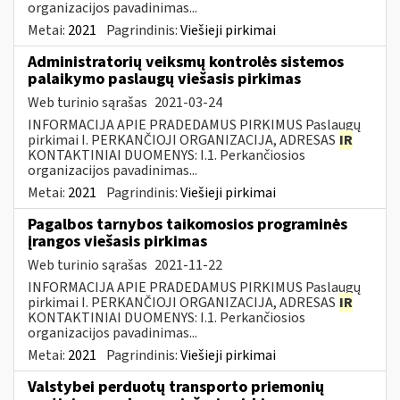
organizacijos pavadinimas...
Metai:
2021
Pagrindinis:
Viešieji pirkimai
Administratorių veiksmų kontrolės sistemos
palaikymo paslaugų viešasis pirkimas
Web turinio sąrašas
2021-03-24
INFORMACIJA APIE PRADEDAMUS PIRKIMUS Paslaugų
pirkimai I. PERKANČIOJI ORGANIZACIJA, ADRESAS
IR
KONTAKTINIAI DUOMENYS: I.1. Perkančiosios
organizacijos pavadinimas...
Metai:
2021
Pagrindinis:
Viešieji pirkimai
Pagalbos tarnybos taikomosios programinės
įrangos viešasis pirkimas
Web turinio sąrašas
2021-11-22
INFORMACIJA APIE PRADEDAMUS PIRKIMUS Paslaugų
pirkimai I. PERKANČIOJI ORGANIZACIJA, ADRESAS
IR
KONTAKTINIAI DUOMENYS: I.1. Perkančiosios
organizacijos pavadinimas...
Metai:
2021
Pagrindinis:
Viešieji pirkimai
Valstybei perduotų transporto priemonių