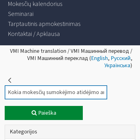
Mokesčių kalendorius
Seminarai
Tarptautinis apmokestinimas
Kontaktai / Apklausa
VMI Machine translation / VMI Машинный перевод /
VMI Машинний переклад (
English
,
Русский
,
Українська
)
Paieška
Kategorijos