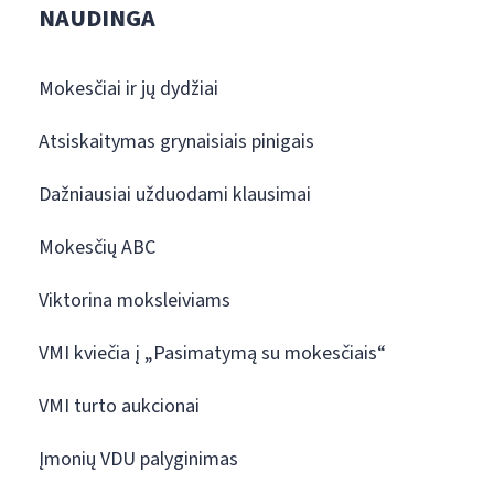
NAUDINGA
Mokesčiai ir jų dydžiai
Atsiskaitymas grynaisiais pinigais
Dažniausiai užduodami klausimai
Mokesčių ABC
Viktorina moksleiviams
VMI kviečia į „Pasimatymą su mokesčiais“
VMI turto aukcionai
Įmonių VDU palyginimas