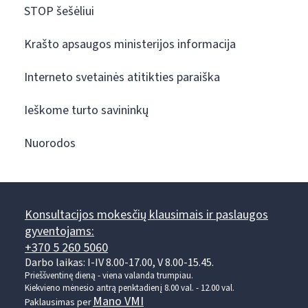
STOP šešėliui
Krašto apsaugos ministerijos informacija
Interneto svetainės atitikties paraiška
Ieškome turto savininkų
Nuorodos
Konsultacijos mokesčių klausimais ir paslaugos
gyventojams:
+370 5 260 5060
Darbo laikas: I-IV 8.00-17.00, V 8.00-15.45.
Prieššventinę dieną - viena valanda trumpiau.
Kiekvieno mėnesio antrą penktadienį 8.00 val. - 12.00 val.
Mano VMI
Paklausimas per