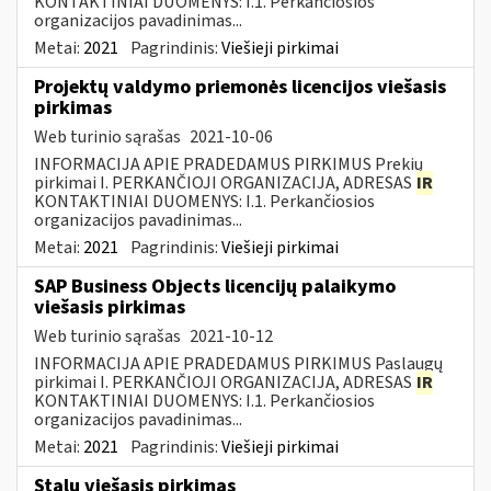
KONTAKTINIAI DUOMENYS: I.1. Perkančiosios
organizacijos pavadinimas...
Metai:
2021
Pagrindinis:
Viešieji pirkimai
Projektų valdymo priemonės licencijos viešasis
pirkimas
Web turinio sąrašas
2021-10-06
INFORMACIJA APIE PRADEDAMUS PIRKIMUS Prekių
pirkimai I. PERKANČIOJI ORGANIZACIJA, ADRESAS
IR
KONTAKTINIAI DUOMENYS: I.1. Perkančiosios
organizacijos pavadinimas...
Metai:
2021
Pagrindinis:
Viešieji pirkimai
SAP Business Objects licencijų palaikymo
viešasis pirkimas
Web turinio sąrašas
2021-10-12
INFORMACIJA APIE PRADEDAMUS PIRKIMUS Paslaugų
pirkimai I. PERKANČIOJI ORGANIZACIJA, ADRESAS
IR
KONTAKTINIAI DUOMENYS: I.1. Perkančiosios
organizacijos pavadinimas...
Metai:
2021
Pagrindinis:
Viešieji pirkimai
Stalų viešasis pirkimas