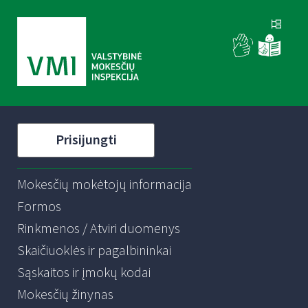
Prisijungti
Mokesčių mokėtojų informacija
Formos
Rinkmenos / Atviri duomenys
Skaičiuoklės ir pagalbininkai
Sąskaitos ir įmokų kodai
Mokesčių žinynas