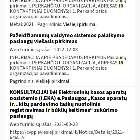
INFORMACIJA APIE PRADEDAMUS PIRKIMUS Paslaugų
pirkimai I. PERKANČIOJI ORGANIZACIJA, ADRESAS
IR
KONTAKTINIAI DUOMENYS: I.1. Perkančiosios
organizacijos pavadinimas...
Metai:
2021
Pagrindinis:
Viešieji pirkimai
Pažeidžiamumų valdymo sistemos palaikymo
paslaugų viešasis pirkimas
Web turinio sąrašas
2022-12-08
INFORMACIJA APIE PRADEDAMUS PIRKIMUS Paslaugų
pirkimai I. PERKANČIOJI ORGANIZACIJA, ADRESAS
IR
KONTAKTINIAI DUOMENYS: I.1. Perkančiosios
organizacijos pavadinimas...
Pagrindinis:
Viešieji pirkimai
KONSULTACIJAI Dėl Elektroninių kasos aparatų
posistemio (i.EKA) e.Paslaugos „Kasos aparatų
ir
...kitų pardavimo taškų nuotolinis
registravimas
ir
būklių keitimas“ sukūrimo
paslaugų
Web turinio sąrašas
2021-03-23
https://cvpp.eviesiejipirkimai.lt/Notice/Details/2021-
646519