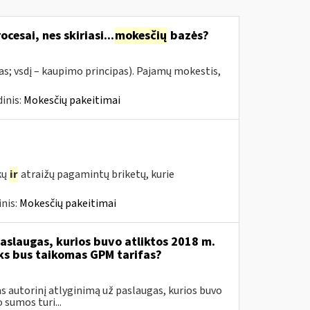
cesai, nes skiriasi...
mokesčių
bazės?
as; vsdį – kaupimo principas). Pajamų mokestis,
inis:
Mokesčių pakeitimai
kų
ir
atraižų pagamintų briketų, kurie
nis:
Mokesčių pakeitimai
aslaugas, kurios buvo atliktos 2018 m.
oks bus taikomas GPM tarifas?
 autorinį atlyginimą už paslaugas, kurios buvo
sumos turi...