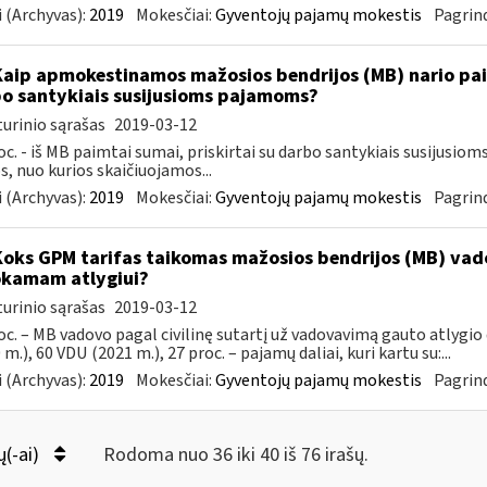
 (Archyvas):
2019
Mokesčiai:
Gyventojų pajamų mokestis
Pagrind
Kaip apmokestinamos mažosios bendrijos (MB) nario paim
o santykiais susijusioms pajamoms?
urinio sąrašas
2019-03-12
oc. - iš MB paimtai sumai, priskirtai su darbo santykiais susijusi
, nuo kurios skaičiuojamos...
 (Archyvas):
2019
Mokesčiai:
Gyventojų pajamų mokestis
Pagrind
Koks GPM tarifas taikomas mažosios bendrijos (MB) va
kamam atlygiui?
urinio sąrašas
2019-03-12
oc. – MB vadovo pagal civilinę sutartį už vadovavimą gauto atlygio 
 m.), 60 VDU (2021 m.), 27 proc. – pajamų daliai, kuri kartu su:...
 (Archyvas):
2019
Mokesčiai:
Gyventojų pajamų mokestis
Pagrind
ų(-ai)
Rodoma nuo 36 iki 40 iš 76 irašų.