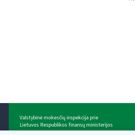
Valstybinė mokesčių inspekcija prie
Lietuvos Respublikos finansų ministerijos
Biudžetinė įstaiga. Juridinio asmens kodas — 188659752,