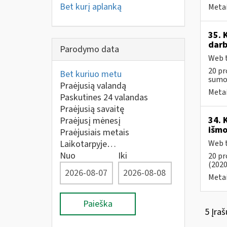
Bet kurį aplanką
Metai
35. 
darb
Parodymo data
Web t
20 pr
Bet kuriuo metu
sumos
Praėjusią valandą
Metai
Paskutines 24 valandas
Praėjusią savaitę
34. 
Praėjusį mėnesį
išmo
Praėjusiais metais
Laikotarpyje…
Web t
Nuo
Iki
20 pr
(2020
Metai
Paieška
5 Įraš