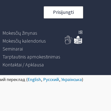
Prisijungti
Mokesčių žinynas
Mokesčių kalendorius
Seminarai
Tarptautinis apmokestinimas
Kontaktai / Apklausa
ний переклад (
English
,
Русский
,
Українська
)