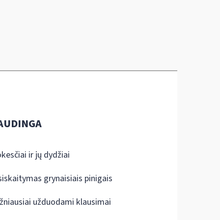
AUDINGA
kesčiai ir jų dydžiai
siskaitymas grynaisiais pinigais
žniausiai užduodami klausimai