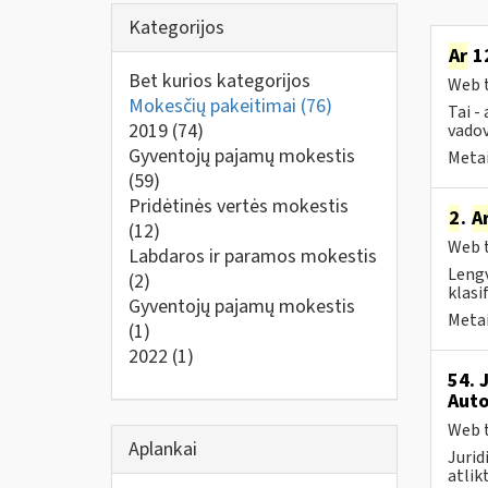
Kategorijos
Ar
12
Bet kurios kategorijos
Web t
Mokesčių pakeitimai
(76)
Tai -
2019
(74)
vadov
Gyventojų pajamų mokestis
Metai
(59)
Pridėtinės vertės mokestis
2
.
A
(12)
Web t
Labdaros ir paramos mokestis
Lengv
(2)
klasi
Gyventojų pajamų mokestis
Metai
(1)
2022
(1)
54. 
Auto
Web t
Aplankai
Jurid
atlik