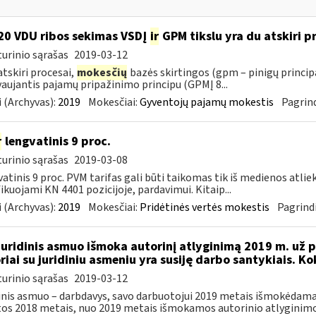
0 VDU ribos sekimas VSDĮ
ir
GPM tikslu yra du atskiri pro
urinio sąrašas
2019-03-12
 atskiri procesai,
mokesčių
bazės skirtingos (gpm – pinigų princip
aujantis pajamų pripažinimo principu (GPMĮ 8...
 (Archyvas):
2019
Mokesčiai:
Gyventojų pajamų mokestis
Pagrind
r
lengvatinis 9 proc.
urinio sąrašas
2019-03-08
atinis 9 proc. PVM tarifas gali būti taikomas tik iš medienos atlie
fikuojami KN 4401 pozicijoje, pardavimui. Kitaip...
 (Archyvas):
2019
Mokesčiai:
Pridėtinės vertės mokestis
Pagrindi
Juridinis asmuo išmoka autorinį atlyginimą 2019 m. už p
riai su juridiniu asmeniu yra susiję darbo santykiais. K
urinio sąrašas
2019-03-12
inis asmuo – darbdavys, savo darbuotojui 2019 metais išmokėdamas
tos 2018 metais, nuo 2019 metais išmokamos autorinio atlyginimo 