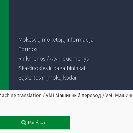
Mokesčių mokėtojų informacija
Formos
Rinkmenos / Atviri duomenys
Skaičiuoklės ir pagalbininkai
Sąskaitos ir įmokų kodai
Machine translation / VMI Машинный перевод / VMI Машин
Paieška