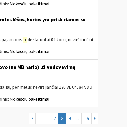
inis:
Mokesčių pakeitimai
tos lėšos, kurios yra priskiriamos su
oms pajamoms
ir
deklaruotai 02 kodu, neviršijančiai
inis:
Mokesčių pakeitimai
dovo (ne MB nario) už vadovavimą
daliai, per metus neviršijančiai 120 VDU*, 84 VDU
inis:
Mokesčių pakeitimai
1
...
7
8
9
...
16