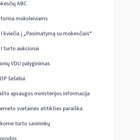
kesčių ABC
ktorina moksleiviams
I kviečia į „Pasimatymą su mokesčiais“
I turto aukcionai
onių VDU palyginimas
OP šešėliui
ašto apsaugos ministerijos informacija
terneto svetainės atitikties paraiška
škome turto savininkų
orodos