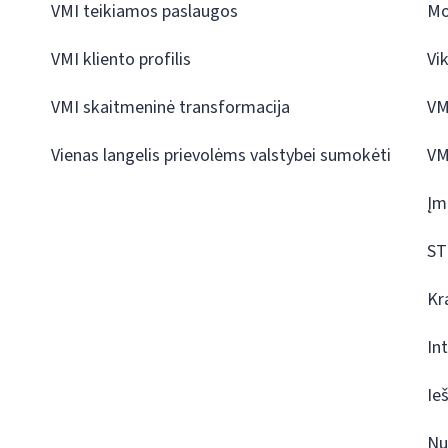
VMI teikiamos paslaugos
Mo
VMI kliento profilis
Vi
VMI skaitmeninė transformacija
VM
Vienas langelis prievolėms valstybei sumokėti
VM
Įm
ST
Kr
In
Ie
Nu