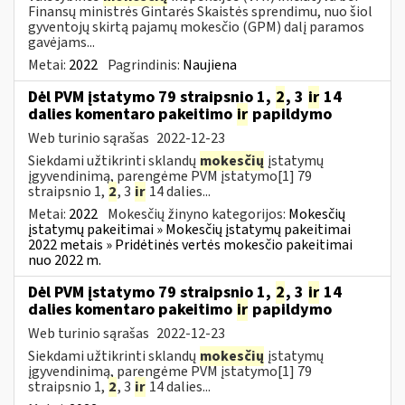
Finansų ministrės Gintarės Skaistės sprendimu, nuo šiol
gyventojų skirtą pajamų mokesčio (GPM) dalį paramos
gavėjams...
Metai:
2022
Pagrindinis:
Naujiena
Dėl PVM įstatymo 79 straipsnio 1,
2
, 3
ir
14
dalies komentaro pakeitimo
ir
papildymo
Web turinio sąrašas
2022-12-23
Siekdami užtikrinti sklandų
mokesčių
įstatymų
įgyvendinimą, parengėme PVM įstatymo[1] 79
straipsnio 1,
2
, 3
ir
14 dalies...
Metai:
2022
Mokesčių žinyno kategorijos:
Mokesčių
įstatymų pakeitimai » Mokesčių įstatymų pakeitimai
2022 metais » Pridėtinės vertės mokesčio pakeitimai
nuo 2022 m.
Dėl PVM įstatymo 79 straipsnio 1,
2
, 3
ir
14
dalies komentaro pakeitimo
ir
papildymo
Web turinio sąrašas
2022-12-23
Siekdami užtikrinti sklandų
mokesčių
įstatymų
įgyvendinimą, parengėme PVM įstatymo[1] 79
straipsnio 1,
2
, 3
ir
14 dalies...