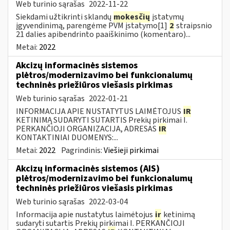
Web turinio sąrašas
2022-11-22
Siekdami užtikrinti sklandų
mokesčių
įstatymų
įgyvendinimą, parengėme PVM įstatymo[1]
2
straipsnio
21 dalies apibendrinto paaiškinimo (komentaro)...
Metai:
2022
Akcizų informacinės sistemos
plėtros/modernizavimo bei funkcionalumų
techninės priežiūros viešasis pirkimas
Web turinio sąrašas
2022-01-21
INFORMACIJA APIE NUSTATYTUS LAIMĖTOJUS
IR
KETINIMĄ SUDARYTI SUTARTIS Prekių pirkimai I.
PERKANČIOJI ORGANIZACIJA, ADRESAS
IR
KONTAKTINIAI DUOMENYS:...
Metai:
2022
Pagrindinis:
Viešieji pirkimai
Akcizų informacinės sistemos (AIS)
plėtros/modernizavimo bei funkcionalumų
techninės priežiūros viešasis pirkimas
Web turinio sąrašas
2022-03-04
Informacija apie nustatytus laimėtojus
ir
ketinimą
sudaryti sutartis Prekių pirkimai I. PERKANČIOJI