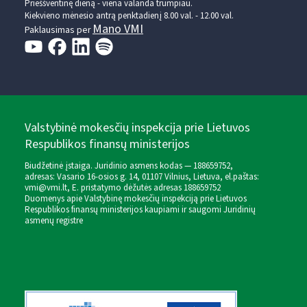
Prieššventinę dieną - viena valanda trumpiau.
Kiekvieno mėnesio antrą penktadienį 8.00 val. - 12.00 val.
Mano VMI
Paklausimas per
Valstybinė mokesčių inspekcija prie Lietuvos
Respublikos finansų ministerijos
Biudžetinė įstaiga. Juridinio asmens kodas — 188659752,
adresas: Vasario 16-osios g. 14, 01107 Vilnius, Lietuva, el.paštas:
vmi@vmi.lt
, E. pristatymo dėžutės adresas 188659752
Duomenys apie Valstybinę mokesčių inspekciją prie Lietuvos
Respublikos finansų ministerijos kaupiami ir saugomi Juridinių
asmenų registre