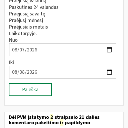
Praėjusią valandą
Paskutines 24 valandas
Praėjusią savaitę
Praėjusį mėnesį
Praėjusiais metais
Laikotarpyje…
Nuo
Iki
Paieška
Dėl PVM įstatymo
2
straipsnio 21 dalies
komentaro pakeitimo
ir
papildymo