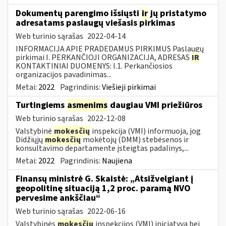
Dokumentų parengimo išsiųsti
ir
jų pristatymo
adresatams paslaugų viešasis pirkimas
Web turinio sąrašas
2022-04-14
INFORMACIJA APIE PRADEDAMUS PIRKIMUS Paslaugų
pirkimai I. PERKANČIOJI ORGANIZACIJA, ADRESAS
IR
KONTAKTINIAI DUOMENYS: I.1. Perkančiosios
organizacijos pavadinimas...
Metai:
2022
Pagrindinis:
Viešieji pirkimai
Turtingiems
asmenims
daugiau VMI priežiūros
Web turinio sąrašas
2022-12-08
Valstybinė
mokesčių
inspekcija (VMI) informuoja, jog
Didžiųjų
mokesčių
mokėtojų (DMM) stebėsenos ir
konsultavimo departamente įsteigtas padalinys,...
Metai:
2022
Pagrindinis:
Naujiena
Finansų ministrė G. Skaistė: „Atsižvelgiant į
geopolitinę situaciją 1,2 proc. paramą NVO
pervesime ankščiau“
Web turinio sąrašas
2022-06-16
Valstybinės
mokesčių
inspekcijos (VMI) iniciatyva bei