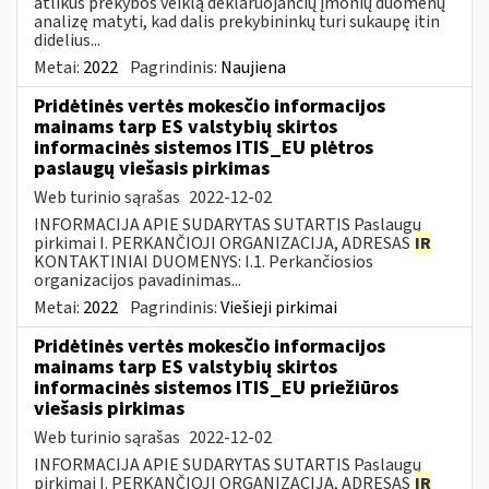
atlikus prekybos veiklą deklaruojančių įmonių duomenų
analizę matyti, kad dalis prekybininkų turi sukaupę itin
didelius...
Metai:
2022
Pagrindinis:
Naujiena
Pridėtinės vertės mokesčio informacijos
mainams tarp ES valstybių skirtos
informacinės sistemos ITIS_EU plėtros
paslaugų viešasis pirkimas
Web turinio sąrašas
2022-12-02
INFORMACIJA APIE SUDARYTAS SUTARTIS Paslaugų
pirkimai I. PERKANČIOJI ORGANIZACIJA, ADRESAS
IR
KONTAKTINIAI DUOMENYS: I.1. Perkančiosios
organizacijos pavadinimas...
Metai:
2022
Pagrindinis:
Viešieji pirkimai
Pridėtinės vertės mokesčio informacijos
mainams tarp ES valstybių skirtos
informacinės sistemos ITIS_EU priežiūros
viešasis pirkimas
Web turinio sąrašas
2022-12-02
INFORMACIJA APIE SUDARYTAS SUTARTIS Paslaugų
pirkimai I. PERKANČIOJI ORGANIZACIJA, ADRESAS
IR