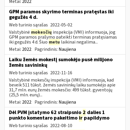
Metai:
2022
GPM paramos skyrimo terminas pratęstas iki
gegužės 4 d.
Web turinio sąrašas
2022-05-02
Valstybinė
mokesčių
inspekcija (VMI) informuoja, jog
GPM paramos prašymo pateikti terminas pratęsiamas
iki gegužės 4 d. Šiuo
metu
laikinai negalima...
Metai:
2022
Pagrindinis:
Naujiena
Laiku žemės mokestį sumokėjo pusė milijono
žemės savininkų
Web turinio sąrašas
2022-11-16
Valstybinė mokesčių inspekcija (VMI) informuoja, kad
beveik 511 tūkst. žemės savininkų laiku sumokėjo apie
31,7 mln. eurų žemės mokesčio: 499 tūkst. gyventojų
(25,5 mln. eurų)...
Metai:
2022
Pagrindinis:
Naujiena
Dėl PVM įstatymo 62 straipsnio
2
dalies 1
punkto komentaro pakeitimo
ir
papildymo
Web turinio sąrašas
2022-08-10