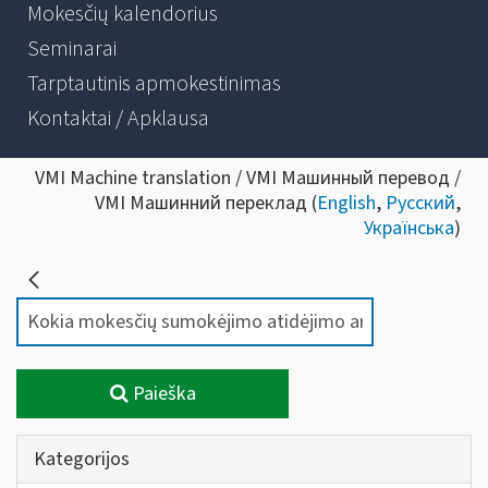
Mokesčių kalendorius
Seminarai
Tarptautinis apmokestinimas
Kontaktai / Apklausa
VMI Machine translation / VMI Машинный перевод /
VMI Машинний переклад (
English
,
Русский
,
Українська
)
Paieška
Kategorijos