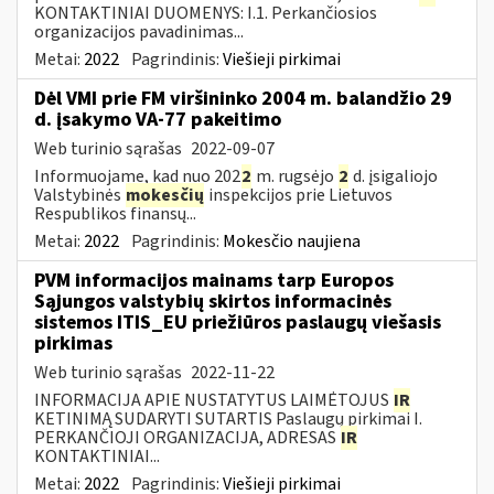
KONTAKTINIAI DUOMENYS: I.1. Perkančiosios
organizacijos pavadinimas...
Metai:
2022
Pagrindinis:
Viešieji pirkimai
Dėl VMI prie FM viršininko 2004 m. balandžio 29
d. įsakymo VA-77 pakeitimo
Web turinio sąrašas
2022-09-07
Informuojame, kad nuo 202
2
m. rugsėjo
2
d. įsigaliojo
Valstybinės
mokesčių
inspekcijos prie Lietuvos
Respublikos finansų...
Metai:
2022
Pagrindinis:
Mokesčio naujiena
PVM informacijos mainams tarp Europos
Sąjungos valstybių skirtos informacinės
sistemos ITIS_EU priežiūros paslaugų viešasis
pirkimas
Web turinio sąrašas
2022-11-22
INFORMACIJA APIE NUSTATYTUS LAIMĖTOJUS
IR
KETINIMĄ SUDARYTI SUTARTIS Paslaugų pirkimai I.
PERKANČIOJI ORGANIZACIJA, ADRESAS
IR
KONTAKTINIAI...
Metai:
2022
Pagrindinis:
Viešieji pirkimai