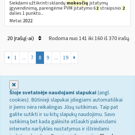
Siekdami užtikrinti sklandų
mokesčių
įstatymų
įgyvendinimą, parengėme PVM įstatymo 6
2
straipsnio
2
dalies 1 punkto...
Metai:
2022
20 Įrašų(-ai)
Rodoma nuo 141 iki 160 iš 370 irašų.
1
...
7
8
9
...
19
Uždaryti
Šioje svetainėje naudojami slapukai
(angl.
cookies). Būtinieji slapukai įdiegiami automatiškai
ir jiems nėra reikalingas Jūsų sutikimas. Taip pat
galite sutikti ir su kitų slapukų naudojimu. Savo
sutikimą bet kada galėsite atšaukti pakeisdami
interneto naršyklės nustatymus ir ištrindami