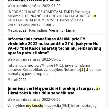
Web turinio sąrašas
2022-03-30
INFORMACIJA APIE SUDARYTĄ SUTARTĮ Paslaugų
pirkimai I. PERKANČIOJI ORGANIZACIJA, ADRESAS
IR
KONTAKTINIAI DUOMENYS: I.1. Perkančiosios
organizacijos pavadinimas...
Metai:
2022
Pagrindinis:
Viešieji pirkimai
Informacinis pranešimas dėl VMI prie FM
viršininko 2022 m. balandžio 27 d. įsakymo Nr.
VA-40 "Dėl Kasos aparatų techninių reikalavimų
aprašo patvirtinimo"
Web turinio sąrašas
2022-05-02
Informuojame, jog VMI prie FM[1], įgyvendindama
Lietuvos Respublikos Vyriausybės Nutarimo[
2
]
2
punkte
numatytą pavedimą, iki...
Metai:
2022
Įmonėms vertėtų peržiūrėti prekių atsargas,
ar
tikrai toks kiekis dūla sandėliuose
Web turinio sąrašas
2022-06-16
Valstybinė
mokesčių
inspekcija (VMI) informuoja, jog