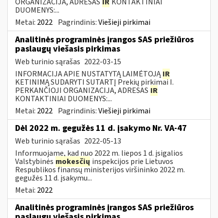
ORGANIZACIJA, ADRESAS
IR
KONTAKTINIAI
DUOMENYS:...
Metai:
2022
Pagrindinis:
Viešieji pirkimai
Analitinės programinės įrangos SAS priežiūros
paslaugų viešasis pirkimas
Web turinio sąrašas
2022-03-15
INFORMACIJA APIE NUSTATYTĄ LAIMĖTOJĄ
IR
KETINIMĄ SUDARYTI SUTARTĮ Prekių pirkimai I.
PERKANČIOJI ORGANIZACIJA, ADRESAS
IR
KONTAKTINIAI DUOMENYS:...
Metai:
2022
Pagrindinis:
Viešieji pirkimai
Dėl 2022 m. gegužės 11 d. įsakymo Nr. VA-47
Web turinio sąrašas
2022-05-13
Informuojame, kad nuo 2022 m. liepos 1 d. įsigalios
Valstybinės
mokesčių
inspekcijos prie Lietuvos
Respublikos finansų ministerijos viršininko 2022 m.
gegužės 11 d. įsakymu...
Metai:
2022
Analitinės programinės įrangos SAS priežiūros
paslaugų viešasis pirkimas