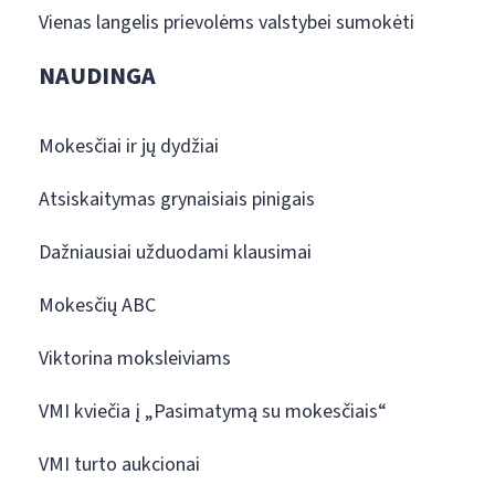
Vienas langelis prievolėms valstybei sumokėti
NAUDINGA
Mokesčiai ir jų dydžiai
Atsiskaitymas grynaisiais pinigais
Dažniausiai užduodami klausimai
Mokesčių ABC
Viktorina moksleiviams
VMI kviečia į „Pasimatymą su mokesčiais“
VMI turto aukcionai