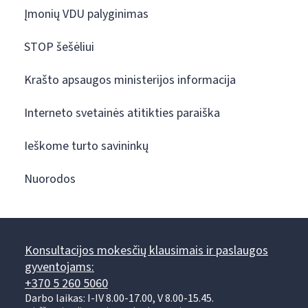
Įmonių VDU palyginimas
STOP šešėliui
Krašto apsaugos ministerijos informacija
Interneto svetainės atitikties paraiška
Ieškome turto savininkų
Nuorodos
Konsultacijos mokesčių klausimais ir paslaugos
gyventojams:
+370 5 260 5060
Darbo laikas: I-IV 8.00-17.00, V 8.00-15.45.