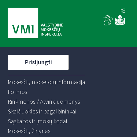
Prisijungti
Mokesčių mokėtojų informacija
Formos
Rinkmenos / Atviri duomenys
Skaičiuoklės ir pagalbininkai
Sąskaitos ir įmokų kodai
Mokesčių žinynas