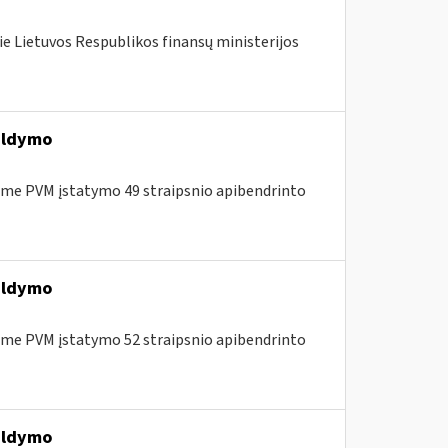
ie Lietuvos Respublikos finansų ministerijos
ildymo
me PVM įstatymo 49 straipsnio apibendrinto
ildymo
me PVM įstatymo 52 straipsnio apibendrinto
ildymo