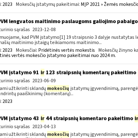
:
2023
Mokesčių įstatymų pakeitimai:
MĮP 2021 » Žemės mokesčio
PVM lengvatos maitinimo paslaugoms galiojimo pabaigo
urinio sąrašas
2023-12-08
muojame, kad PVM įstatymo[1] 19 straipsnio 3 dalyje nustatytas le
ašių maitinimo įstaigų teikiamoms maitinimo...
:
2023
Mokesčiai:
Pridėtinės vertės mokestis
Mokesčių žinyno ka
tinės vertės mokesčio įstatymo pakeitimai nuo 2024 m.
PVM įstatymo 91
ir
123 straipsnių komentarų pakeitimo
urinio sąrašas
2023-06-09
ami užtikrinti sklandų
mokesčių
įstatymų įgyvendinimą, pareng
ndrintų paaiškinimų (komentarų)...
:
2023
PVM įstatymo 43
ir
44 straipsnių komentaro pakeitimo
i
urinio sąrašas
2023-04-13
ami užtikrinti sklandų
mokesčių
įstatymų įgyvendinimą, pareng