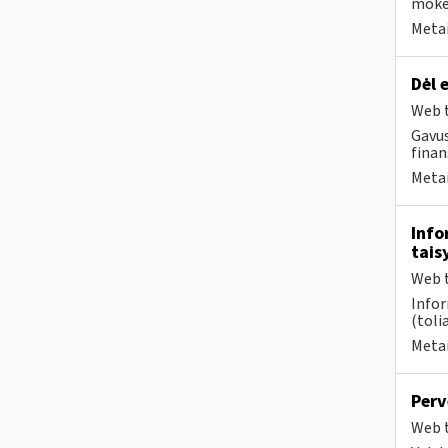
mokes
Metai
Dėl 
Web t
Gavus
finan
Metai
Info
tais
Web t
Infor
(toli
Metai
Perv
Web t