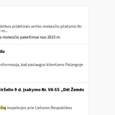
blikos pridėtinės vertės mokesčio įstatymo Nr.
m....
ės mokesčio pakeitimai nuo 2023 m.
ūdu
 informuoja, kad paslaugos klientams Palangoje
irželio 9 d. įsakymo Nr. VA-55 „Dėl Žemės
čių
inspekcijos prie Lietuvos Respublikos