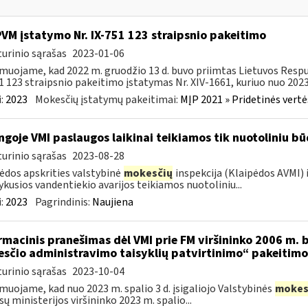
PVM įstatymo Nr. IX-751 123 straipsnio pakeitimo
urinio sąrašas
2023-01-06
muojame, kad 2022 m. gruodžio 13 d. buvo priimtas Lietuvos Respu
1 123 straipsnio pakeitimo įstatymas Nr. XIV-1661, kuriuo nuo 2023 
:
2023
Mokesčių įstatymų pakeitimai:
MĮP 2021 » Pridetinės vert
ngoje VMI paslaugos laikinai teikiamos tik nuotoliniu b
urinio sąrašas
2023-08-28
ėdos apskrities valstybinė
mokesčių
inspekcija (Klaipėdos AVMI)
vykusios vandentiekio avarijos teikiamos nuotoliniu...
:
2023
Pagrindinis:
Naujiena
rmacinis pranešimas dėl VMI prie FM viršininko 2006 m. b
sčio administravimo taisyklių patvirtinimo“ pakeitimo
urinio sąrašas
2023-10-04
muojame, kad nuo 2023 m. spalio 3 d. įsigaliojo Valstybinės
mokes
sų ministerijos viršininko 2023 m. spalio...