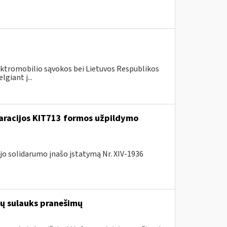
lektromobilio sąvokos bei Lietuvos Respublikos
giant į...
laracijos KIT713 formos užpildymo
jo solidarumo įnašo įstatymą Nr. XIV-1936
ių sulauks pranešimų