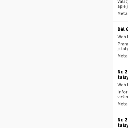
Valst
apie 
Metai
Dėl 
Web t
Prane
įstat
Metai
Nr. 
tais
Web t
Infor
virši
Metai
Nr. 
tais