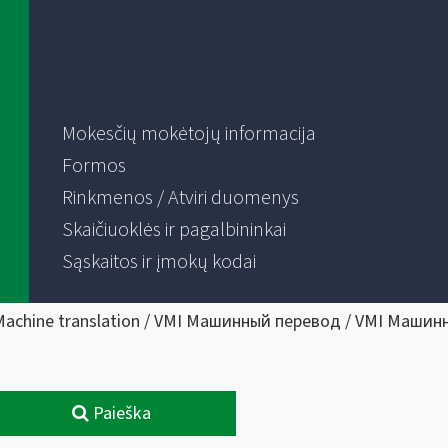
Mokesčių mokėtojų informacija
Formos
Rinkmenos / Atviri duomenys
Skaičiuoklės ir pagalbininkai
Sąskaitos ir įmokų kodai
Machine translation / VMI Машинный перевод / VMI Машин
Paieška