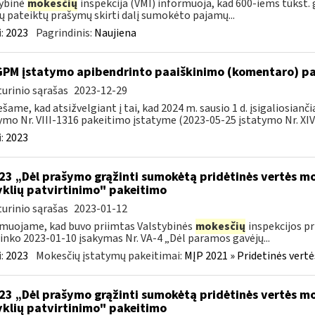
ybinė
mokesčių
inspekcija (VMI) informuoja, kad 600-iems tūkst. 
jų pateiktų prašymų skirti dalį sumokėto pajamų...
:
2023
Pagrindinis:
Naujiena
GPM įstatymo apibendrinto paaiškinimo (komentaro) pa
urinio sąrašas
2023-12-29
šame, kad atsižvelgiant į tai, kad 2024 m. sausio 1 d. įsigaliosia
ymo Nr. VIII-1316 pakeitimo įstatyme (2023-05-25 įstatymo Nr. XIV-
:
2023
223 „Dėl prašymo grąžinti sumokėtą pridėtinės vertės 
yklių patvirtinimo" pakeitimo
urinio sąrašas
2023-01-12
muojame, kad buvo priimtas Valstybinės
mokesčių
inspekcijos pr
ninko 2023-01-10 įsakymas Nr. VA-4 „Dėl paramos gavėjų...
:
2023
Mokesčių įstatymų pakeitimai:
MĮP 2021 » Pridetinės vert
223 „Dėl prašymo grąžinti sumokėtą pridėtinės vertės 
yklių patvirtinimo" pakeitimo