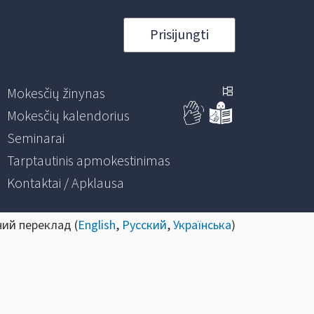
Prisijungti
Mokesčių žinynas
Mokesčių kalendorius
Seminarai
Tarptautinis apmokestinimas
Kontaktai / Apklausa
ний переклад (
English
,
Русский
,
Українська
)