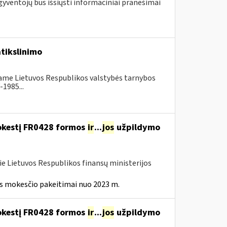
gyventojų bus išsiųsti informaciniai pranešimai
tikslinimo
nčiame Lietuvos Respublikos valstybės tarnybos
1985...
mokestį FR0428 formos
ir
...
jos
užpildymo
ie Lietuvos Respublikos finansų ministerijos
ės mokesčio pakeitimai nuo 2023 m.
mokestį FR0428 formos
ir
...
jos
užpildymo