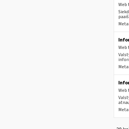
Web t
Siekd
paaiš
Metai
Info
Web t
Valst
infor
Metai
Info
Web t
Valst
atnau
Metai