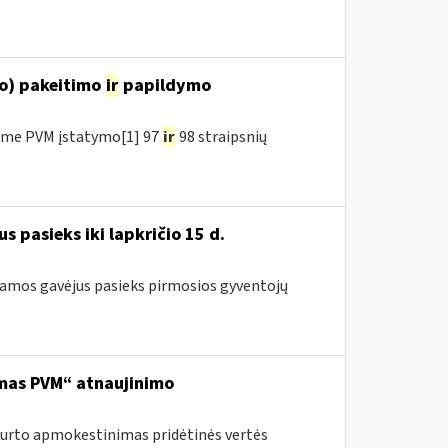
o) pakeitimo
ir
papildymo
ėme PVM įstatymo[1] 97
ir
98 straipsnių
pasieks iki lapkričio 15 d.
ramos gavėjus pasieks pirmosios gyventojų
mas PVM“ atnaujinimo
turto apmokestinimas pridėtinės vertės