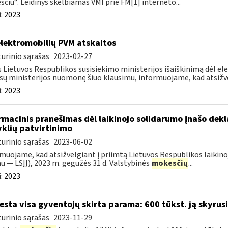
čiu“. Leidinys skelbiamas VMI prie FM[1] interneto...
:
2023
elektromobilių PVM atskaitos
urinio sąrašas
2023-02-27
 Lietuvos Respublikos susisiekimo ministerijos išaiškinimą dėl e
sų ministerijos nuomonę šiuo klausimu, informuojame, kad atsižvel
:
2023
rmacinis pranešimas dėl laikinojo solidarumo įnašo dek
yklių patvirtinimo
urinio sąrašas
2023-06-02
muojame, kad atsižvelgiant į priimtą Lietuvos Respublikos laikino
au — LSĮĮ), 2023 m. gegužės 31 d. Valstybinės
mokesčių
...
:
2023
esta visa gyventojų skirta parama: 600 tūkst. ją skyrus
urinio sąrašas
2023-11-29