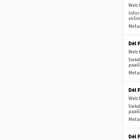
Web t
Infor
virši
Metai
Dėl 
Web t
Siekd
paai
Metai
Dėl 
Web t
Siekd
paai
Metai
Dėl 