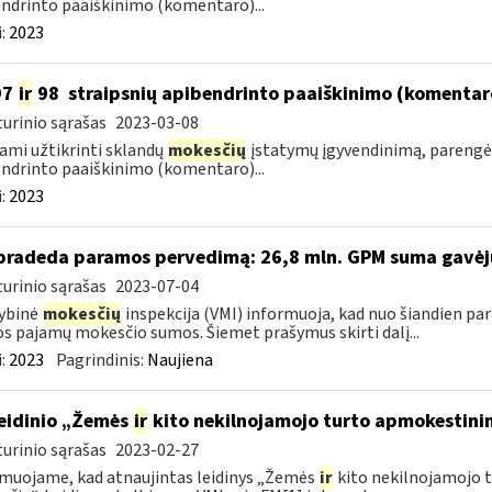
ndrinto paaiškinimo (komentaro)...
:
2023
97
ir
98 straipsnių apibendrinto paaiškinimo (komentar
urinio sąrašas
2023-03-08
ami užtikrinti sklandų
mokesčių
įstatymų įgyvendinimą, pareng
ndrinto paaiškinimo (komentaro)...
:
2023
pradeda paramos pervedimą: 26,8 mln. GPM suma gavėjus 
urinio sąrašas
2023-07-04
ybinė
mokesčių
inspekcija (VMI) informuoja, kad nuo šiandien pa
os pajamų mokesčio sumos. Šiemet prašymus skirti dalį...
:
2023
Pagrindinis:
Naujiena
leidinio „Žemės
ir
kito nekilnojamojo turto apmokestini
urinio sąrašas
2023-02-27
muojame, kad atnaujintas leidinys „Žemės
ir
kito nekilnojamojo 