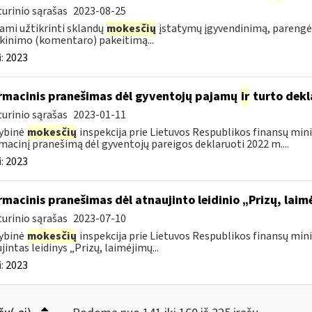
urinio sąrašas
2023-08-25
ami užtikrinti sklandų
mokesčių
įstatymų įgyvendinimą, parengė
kinimo (komentaro) pakeitimą...
:
2023
rmacinis pranešimas dėl gyventojų pajamų
ir
turto dekl
urinio sąrašas
2023-01-11
ybinė
mokesčių
inspekcija prie Lietuvos Respublikos finansų mini
macinį pranešimą dėl gyventojų pareigos deklaruoti 2022 m....
:
2023
rmacinis pranešimas dėl atnaujinto leidinio „Prizų, lai
urinio sąrašas
2023-07-10
ybinė
mokesčių
inspekcija prie Lietuvos Respublikos finansų minis
jintas leidinys „Prizų, laimėjimų...
:
2023