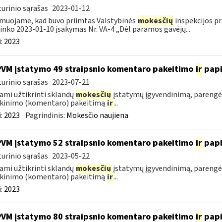
urinio sąrašas
2023-01-12
muojame, kad buvo priimtas Valstybinės
mokesčių
inspekcijos pr
ninko 2023-01-10 įsakymas Nr. VA-4 „Dėl paramos gavėjų...
:
2023
PVM įstatymo 49 straipsnio komentaro pakeitimo
ir
pap
urinio sąrašas
2023-07-21
ami užtikrinti sklandų
mokesčių
įstatymų įgyvendinimą, parengė
škinimo (komentaro) pakeitimą
ir
...
:
2023
Pagrindinis:
Mokesčio naujiena
PVM įstatymo 52 straipsnio komentaro pakeitimo
ir
pap
urinio sąrašas
2023-05-22
ami užtikrinti sklandų
mokesčių
įstatymų įgyvendinimą, parengė
škinimo (komentaro) pakeitimą
ir
...
:
2023
PVM įstatymo 80 straipsnio komentaro pakeitimo
ir
pap