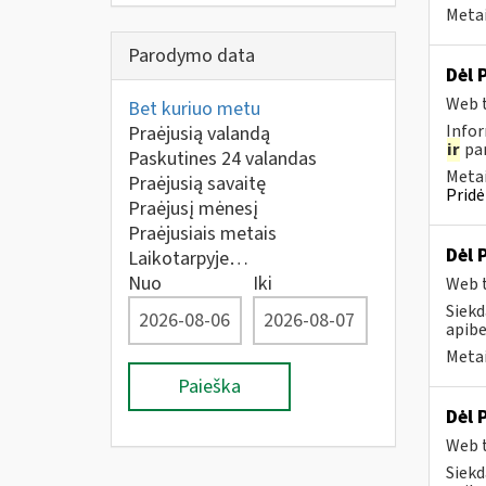
Metai
Parodymo data
Dėl 
Web t
Bet kuriuo metu
Infor
Praėjusią valandą
ir
pan
Paskutines 24 valandas
Metai
Praėjusią savaitę
Pridė
Praėjusį mėnesį
Praėjusiais metais
Dėl 
Laikotarpyje…
Nuo
Iki
Web t
Siekd
apibe
Metai
Paieška
Dėl 
Web t
Siekd