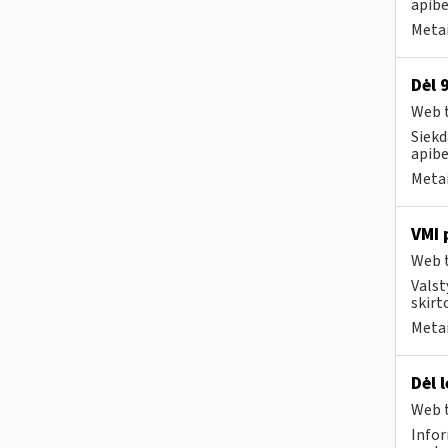
apibe
Metai
Dėl 
Web t
Siekd
apibe
Metai
VMI 
Web t
Valst
skirt
Metai
Dėl 
Web t
Infor