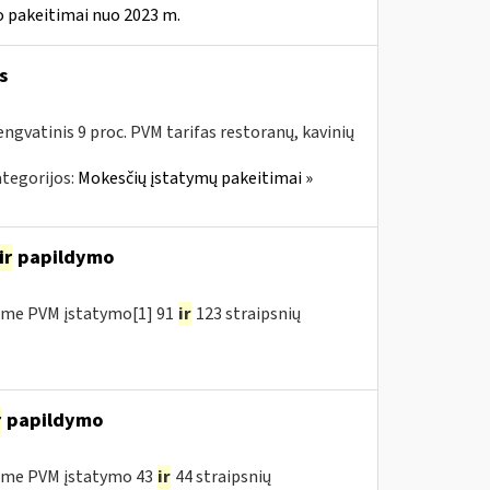
 pakeitimai nuo 2023 m.
s
ngvatinis 9 proc. PVM tarifas restoranų, kavinių
tegorijos:
Mokesčių įstatymų pakeitimai »
ir
papildymo
ėme PVM įstatymo[1] 91
ir
123 straipsnių
r
papildymo
ėme PVM įstatymo 43
ir
44 straipsnių