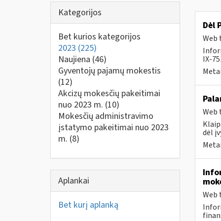
Kategorijos
Dėl 
Bet kurios kategorijos
Web t
2023
(225)
Infor
Naujiena
(46)
IX-75
Gyventojų pajamų mokestis
Metai
(12)
Akcizų mokesčių pakeitimai
Pala
nuo 2023 m.
(10)
Web t
Mokesčių administravimo
Klaip
įstatymo pakeitimai nuo 2023
dėl į
m.
(8)
Metai
Info
Aplankai
moke
Web t
Bet kurį aplanką
Infor
finan