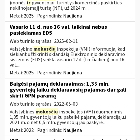
įmonės
ir
gyventojai, turintys komercinės paskirties
nekilnojamąjį turtą (NT), už 2024 m....
Metai:
2025
Pagrindinis:
Naujiena
Vasario 11 d. nuo 16 val. laikinai nebus
pasiekiamas EDS
Web turinio sąrašas
2025-02-11
Valstybinė
mokesčių
inspekcija (VMI) informuoja, kad
siekiant užtikrinti sklandžią Elektroninio deklaravimo
sistemos (EDS) veiklą vasario 12 d. (trečiadienį) nuo 16
val....
Metai:
2025
Pagrindinis:
Naujiena
Baigėsi pajamų deklaravimas: 1,35 mln.
gyventojų laiku deklaravusių pajamas dar gali
skirti GPM paramą
Web turinio sąrašas
2022-05-03
Valstybinės
mokesčių
inspekcijos (VMI) duomenimis
1,35 mln. gyventojų laiku pateikė pajamų deklaraciją už
2021 m. o net 0,5 mln. gyventojų jau paskyrė...
Metai:
2022
Pagrindinis:
Naujiena