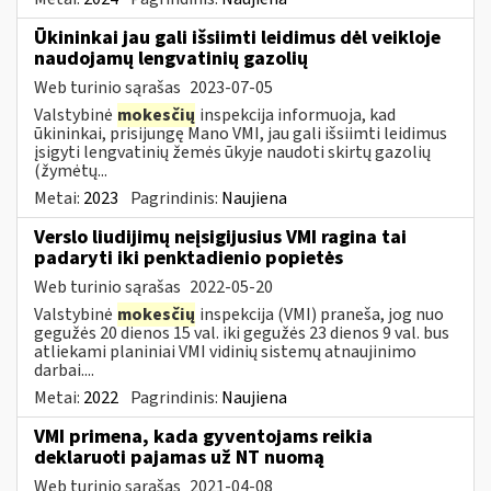
Ūkininkai jau gali išsiimti leidimus dėl veikloje
naudojamų lengvatinių gazolių
Web turinio sąrašas
2023-07-05
Valstybinė
mokesčių
inspekcija informuoja, kad
ūkininkai, prisijungę Mano VMI, jau gali išsiimti leidimus
įsigyti lengvatinių žemės ūkyje naudoti skirtų gazolių
(žymėtų...
Metai:
2023
Pagrindinis:
Naujiena
Verslo liudijimų neįsigijusius VMI ragina tai
padaryti iki penktadienio popietės
Web turinio sąrašas
2022-05-20
Valstybinė
mokesčių
inspekcija (VMI) praneša, jog nuo
gegužės 20 dienos 15 val. iki gegužės 23 dienos 9 val. bus
atliekami planiniai VMI vidinių sistemų atnaujinimo
darbai....
Metai:
2022
Pagrindinis:
Naujiena
VMI primena, kada gyventojams reikia
deklaruoti pajamas už NT nuomą
Web turinio sąrašas
2021-04-08