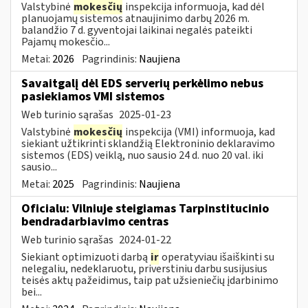
Valstybinė
mokesčių
inspekcija informuoja, kad dėl
planuojamų sistemos atnaujinimo darbų 2026 m.
balandžio 7 d. gyventojai laikinai negalės pateikti
Pajamų mokesčio...
Metai:
2026
Pagrindinis:
Naujiena
Savaitgalį dėl EDS serverių perkėlimo nebus
pasiekiamos VMI sistemos
Web turinio sąrašas
2025-01-23
Valstybinė
mokesčių
inspekcija (VMI) informuoja, kad
siekiant užtikrinti sklandžią Elektroninio deklaravimo
sistemos (EDS) veiklą, nuo sausio 24 d. nuo 20 val. iki
sausio...
Metai:
2025
Pagrindinis:
Naujiena
Oficialu: Vilniuje steigiamas Tarpinstitucinio
bendradarbiavimo centras
Web turinio sąrašas
2024-01-22
Siekiant optimizuoti darbą
ir
operatyviau išaiškinti su
nelegaliu, nedeklaruotu, priverstiniu darbu susijusius
teisės aktų pažeidimus, taip pat užsieniečių įdarbinimo
bei...