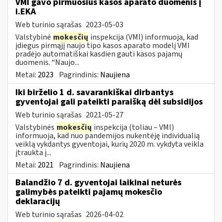
VMI gavo pirmuosius kasos aparato duomenis į
i.EKA
Web turinio sąrašas
2023-05-03
Valstybinė
mokesčių
inspekcija (VMI) informuoja, kad
įdiegus pirmąjį naujo tipo kasos aparato modelį VMI
pradėjo automatiškai kasdien gauti kasos pajamų
duomenis. “Naujo...
Metai:
2023
Pagrindinis:
Naujiena
Iki birželio 1 d. savarankiškai dirbantys
gyventojai gali pateikti paraišką dėl subsidijos
Web turinio sąrašas
2021-05-27
Valstybinės
mokesčių
inspekcija (toliau – VMI)
informuoja, kad nuo pandemijos nukentėję individualią
veiklą vykdantys gyventojai, kurių 2020 m. vykdyta veikla
įtraukta į...
Metai:
2021
Pagrindinis:
Naujiena
Balandžio 7 d. gyventojai laikinai neturės
galimybės pateikti pajamų mokesčio
deklaracijų
Web turinio sąrašas
2026-04-02