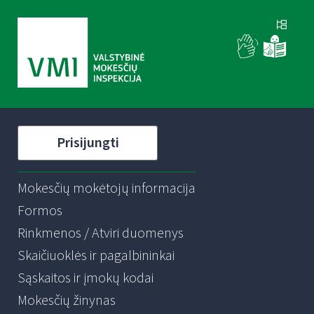
Prisijungti
Mokesčių mokėtojų informacija
Formos
Rinkmenos / Atviri duomenys
Skaičiuoklės ir pagalbininkai
Sąskaitos ir įmokų kodai
Mokesčių žinynas