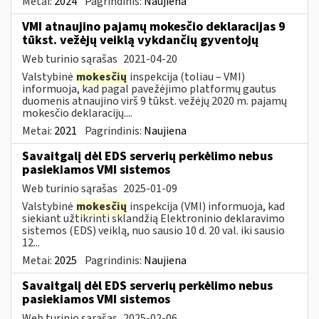
Metai:
2024
Pagrindinis:
Naujiena
VMI atnaujino pajamų mokesčio deklaracijas 9
tūkst. vežėjų veiklą vykdančių gyventojų
Web turinio sąrašas
2021-04-20
Valstybinė
mokesčių
inspekcija (toliau – VMI)
informuoja, kad pagal pavežėjimo platformų gautus
duomenis atnaujino virš 9 tūkst. vežėjų 2020 m. pajamų
mokesčio deklaracijų....
Metai:
2021
Pagrindinis:
Naujiena
Savaitgalį dėl EDS serverių perkėlimo nebus
pasiekiamos VMI sistemos
Web turinio sąrašas
2025-01-09
Valstybinė
mokesčių
inspekcija (VMI) informuoja, kad
siekiant užtikrinti sklandžią Elektroninio deklaravimo
sistemos (EDS) veiklą, nuo sausio 10 d. 20 val. iki sausio
12...
Metai:
2025
Pagrindinis:
Naujiena
Savaitgalį dėl EDS serverių perkėlimo nebus
pasiekiamos VMI sistemos
Web turinio sąrašas
2025-02-06