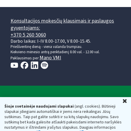
Konsultacijos mokesčių klausimais ir paslaugos
gyventojams:
+370 5 260 5060
Darbo laikas: I-IV 8.00-17.00, V 8.00-15.45.
Prieššventinę dieną - viena valanda trumpiau.
Kiekvieno mėnesio antrą penktadienį 8.00 val. - 12.00 val.
Mano VMI
Paklausimas per
Valstybinė mokesčių inspekcija prie Lietuvos
U
Respublikos finansų ministerijos
Šioje svetainėje naudojami slapukai
(angl. cookies). Būtinieji
slapukai įdiegiami automatiškai ir jiems nėra reikalingas Jūsų
Biudžetinė įstaiga. Juridinio asmens kodas — 188659752,
sutikimas. Taip pat galite sutikti ir su kitų slapukų naudojimu. Savo
adresas: Vasario 16-osios g. 14, 01107 Vilnius, Lietuva, el.paštas:
sutikimą bet kada galėsite atšaukti pakeisdami interneto naršyklės
vmi@vmi.lt
, E. pristatymo dėžutės adresas 188659752
nustatymus ir ištrindami įrašytus slapukus. Daugiau informacijos
Duomenys apie Valstybinę mokesčių inspekciją prie Lietuvos