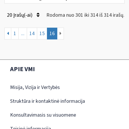
20 Įrašų(-ai)
Rodoma nuo 301 iki 314 iš 314 irašų.
1
...
14
15
16
APIE VMI
Misija, Vizija ir Vertybės
Struktūra ir kontaktinė informacija
Konsultavimasis su visuomene
Teisinė informacija