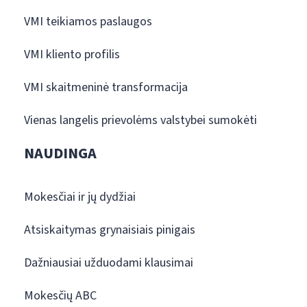
VMI teikiamos paslaugos
VMI kliento profilis
VMI skaitmeninė transformacija
Vienas langelis prievolėms valstybei sumokėti
NAUDINGA
Mokesčiai ir jų dydžiai
Atsiskaitymas grynaisiais pinigais
Dažniausiai užduodami klausimai
Mokesčių ABC