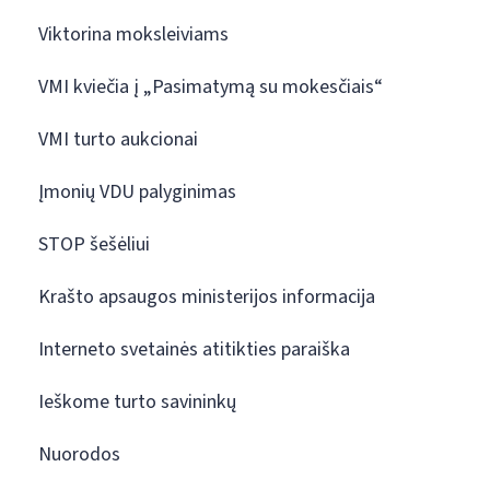
Viktorina moksleiviams
VMI kviečia į „Pasimatymą su mokesčiais“
VMI turto aukcionai
Įmonių VDU palyginimas
STOP šešėliui
Krašto apsaugos ministerijos informacija
Interneto svetainės atitikties paraiška
Ieškome turto savininkų
Nuorodos