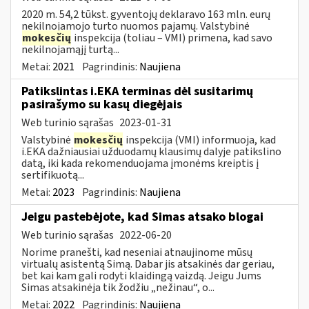
2020 m. 54,2 tūkst. gyventojų deklaravo 163 mln. eurų
nekilnojamojo turto nuomos pajamų. Valstybinė
mokesčių
inspekcija (toliau – VMI) primena, kad savo
nekilnojamąjį turtą...
Metai:
2021
Pagrindinis:
Naujiena
Patikslintas i.EKA terminas dėl susitarimų
pasirašymo su kasų diegėjais
Web turinio sąrašas
2023-01-31
Valstybinė
mokesčių
inspekcija (VMI) informuoja, kad
i.EKA dažniausiai užduodamų klausimų dalyje patikslino
datą, iki kada rekomenduojama įmonėms kreiptis į
sertifikuotą...
Metai:
2023
Pagrindinis:
Naujiena
Jeigu pastebėjote, kad Simas atsako blogai
Web turinio sąrašas
2022-06-20
Norime pranešti, kad neseniai atnaujinome mūsų
virtualų asistentą Simą. Dabar jis atsakinės dar geriau,
bet kai kam gali rodyti klaidingą vaizdą. Jeigu Jums
Simas atsakinėja tik žodžiu „nežinau“, o...
Metai:
2022
Pagrindinis:
Naujiena