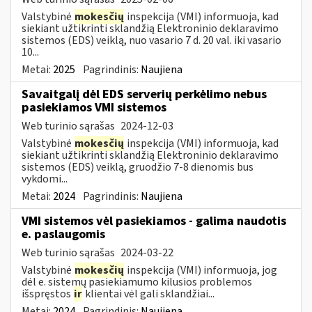
Valstybinė
mokesčių
inspekcija (VMI) informuoja, kad
siekiant užtikrinti sklandžią Elektroninio deklaravimo
sistemos (EDS) veiklą, nuo vasario 7 d. 20 val. iki vasario
10...
Metai:
2025
Pagrindinis:
Naujiena
Savaitgalį dėl EDS serverių perkėlimo nebus
pasiekiamos VMI sistemos
Web turinio sąrašas
2024-12-03
Valstybinė
mokesčių
inspekcija (VMI) informuoja, kad
siekiant užtikrinti sklandžią Elektroninio deklaravimo
sistemos (EDS) veiklą, gruodžio 7-8 dienomis bus
vykdomi...
Metai:
2024
Pagrindinis:
Naujiena
VMI sistemos vėl pasiekiamos - galima naudotis
e. paslaugomis
Web turinio sąrašas
2024-03-22
Valstybinė
mokesčių
inspekcija (VMI) informuoja, jog
dėl e. sistemų pasiekiamumo kilusios problemos
išspręstos
ir
klientai vėl gali sklandžiai...
Metai:
2024
Pagrindinis:
Naujiena