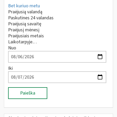
Bet kuriuo metu
Praėjusią valandą
Paskutines 24 valandas
Praėjusią savaitę
Praėjusį mėnesį
Praėjusiais metais
Laikotarpyje…
Nuo
Iki
Paieška