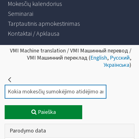
Mokesčių kalendorius
Seminarai
Tarptautinis apmokestinimas
Kontaktai / Apklausa
VMI Machine translation / VMI Машинный перевод /
VMI Машинний переклад (
English
,
Русский
,
Українська
)
Paieška
Parodymo data