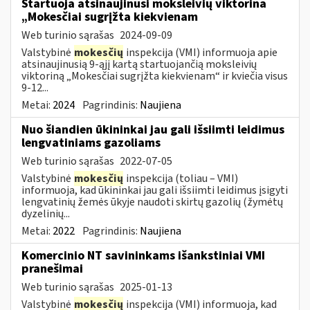
Startuoja atsinaujinusi moksleivių viktorina
„Mokesčiai sugrįžta kiekvienam
Web turinio sąrašas
2024-09-09
Valstybinė
mokesčių
inspekcija (VMI) informuoja apie
atsinaujinusią 9-ąjį kartą startuojančią moksleivių
viktoriną „Mokesčiai sugrįžta kiekvienam“ ir kviečia visus
9-12...
Metai:
2024
Pagrindinis:
Naujiena
Nuo šiandien ūkininkai jau gali išsiimti leidimus
lengvatiniams gazoliams
Web turinio sąrašas
2022-07-05
Valstybinė
mokesčių
inspekcija (toliau – VMI)
informuoja, kad ūkininkai jau gali išsiimti leidimus įsigyti
lengvatinių žemės ūkyje naudoti skirtų gazolių (žymėtų
dyzelinių...
Metai:
2022
Pagrindinis:
Naujiena
Komercinio NT savininkams išankstiniai VMI
pranešimai
Web turinio sąrašas
2025-01-13
Valstybinė
mokesčių
inspekcija (VMI) informuoja, kad