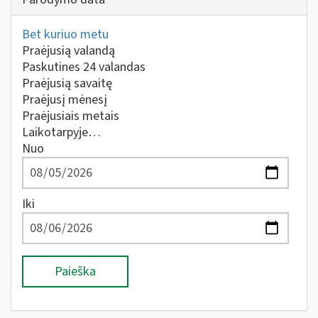
Bet kuriuo metu
Praėjusią valandą
Paskutines 24 valandas
Praėjusią savaitę
Praėjusį mėnesį
Praėjusiais metais
Laikotarpyje…
Nuo
Iki
Paieška