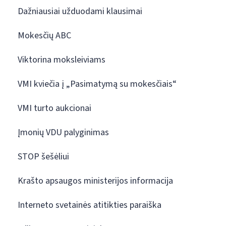
Dažniausiai užduodami klausimai
Mokesčių ABC
Viktorina moksleiviams
VMI kviečia į „Pasimatymą su mokesčiais“
VMI turto aukcionai
Įmonių VDU palyginimas
STOP šešėliui
Krašto apsaugos ministerijos informacija
Interneto svetainės atitikties paraiška