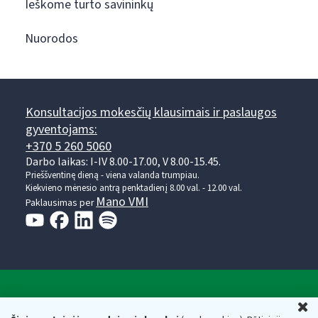
Ieškome turto savininkų
Nuorodos
Konsultacijos mokesčių klausimais ir paslaugos
gyventojams:
+370 5 260 5060
Darbo laikas: I-IV 8.00-17.00, V 8.00-15.45.
Prieššventinę dieną - viena valanda trumpiau.
Kiekvieno mėnesio antrą penktadienį 8.00 val. - 12.00 val.
Mano VMI
Paklausimas per
Valstybinė mokesčių inspekcija prie Lietuvos
U