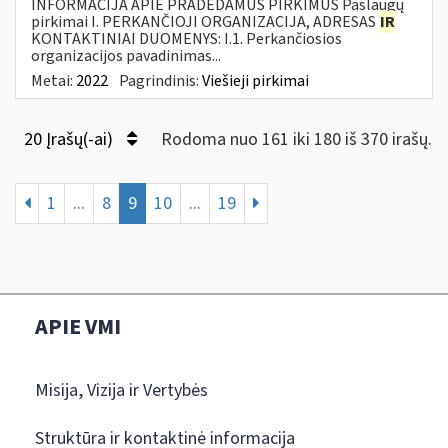
INFORMACIJA APIE PRADEDAMUS PIRKIMUS Paslaugų
pirkimai I. PERKANČIOJI ORGANIZACIJA, ADRESAS
IR
KONTAKTINIAI DUOMENYS: I.1. Perkančiosios
organizacijos pavadinimas...
Metai:
2022
Pagrindinis:
Viešieji pirkimai
20 Įrašų(-ai)
Rodoma nuo 161 iki 180 iš 370 irašų.
1
...
8
9
10
...
19
APIE VMI
Misija, Vizija ir Vertybės
Struktūra ir kontaktinė informacija