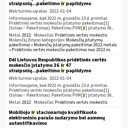
straipsnių...pakeitimo
ir
papildymo
Web turinio sąrašas
2022-01-04
Informuojame, kad 2021 m. gruodžio 23 d. priimtas
Pridėtinės vertės mokesčio įstatymo pakeitimas[1]
(toliau − Pakeitimas). Pakeitimu PVM[
2
] įstatymo 36...
Metai:
2022
Mokesčiai:
Pridėtinės vertės mokestis
Mokesčių žinyno kategorijos:
Mokesčių įstatymų
pakeitimai » Mokesčių įstatymų pakeitimai 2022 metais
» Pridėtinės vertės mokesčio pakeitimai nuo 2022 m.
Dėl Lietuvos Respublikos pridėtinės vertės
mokesčio įstatymo 36
ir
47
straipsnių...pakeitimo
ir
papildymo
Web turinio sąrašas
2022-01-04
Informuojame, kad 2021 m. gruodžio 23 d. priimtas
Pridėtinės vertės mokesčio įstatymo pakeitimas[1]
(toliau − Pakeitimas). Pakeitimu PVM[
2
] įstatymo 36...
Metai:
2022
Mokesčiai:
Pridėtinės vertės mokestis
Mobiliojo
ir
stacionariojo kvalifikuoto
elektroninio parašo sudarymo bei asmenų
autentifikavimo