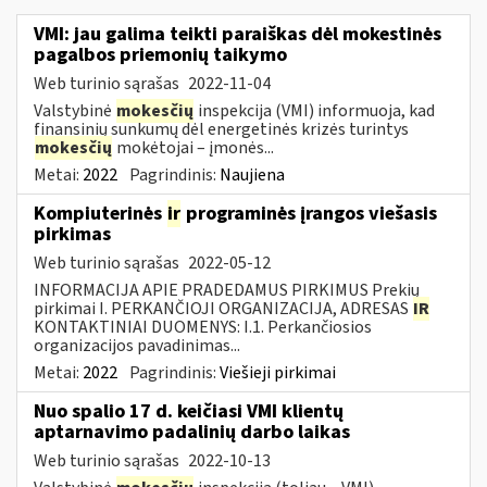
VMI: jau galima teikti paraiškas dėl mokestinės
pagalbos priemonių taikymo
Web turinio sąrašas
2022-11-04
Valstybinė
mokesčių
inspekcija (VMI) informuoja, kad
finansinių sunkumų dėl energetinės krizės turintys
mokesčių
mokėtojai – įmonės...
Metai:
2022
Pagrindinis:
Naujiena
Kompiuterinės
ir
programinės įrangos viešasis
pirkimas
Web turinio sąrašas
2022-05-12
INFORMACIJA APIE PRADEDAMUS PIRKIMUS Prekių
pirkimai I. PERKANČIOJI ORGANIZACIJA, ADRESAS
IR
KONTAKTINIAI DUOMENYS: I.1. Perkančiosios
organizacijos pavadinimas...
Metai:
2022
Pagrindinis:
Viešieji pirkimai
Nuo spalio 17 d. keičiasi VMI klientų
aptarnavimo padalinių darbo laikas
Web turinio sąrašas
2022-10-13