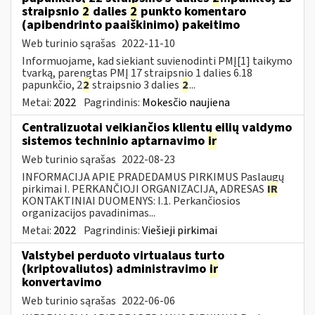
straipsnio
2
dalies
2
punkto komentaro
(apibendrinto paaiškinimo) pakeitimo
Web turinio sąrašas
2022-11-10
Informuojame, kad siekiant suvienodinti PMĮ[1] taikymo
tvarką, parengtas PMĮ 17 straipsnio 1 dalies 6.18
papunkčio, 2
2
straipsnio 3 dalies
2
...
Metai:
2022
Pagrindinis:
Mokesčio naujiena
Centralizuotai veikiančios klientų eilių valdymo
sistemos techninio aptarnavimo
ir
Web turinio sąrašas
2022-08-23
INFORMACIJA APIE PRADEDAMUS PIRKIMUS Paslaugų
pirkimai I. PERKANČIOJI ORGANIZACIJA, ADRESAS
IR
KONTAKTINIAI DUOMENYS: I.1. Perkančiosios
organizacijos pavadinimas...
Metai:
2022
Pagrindinis:
Viešieji pirkimai
Valstybei perduoto virtualaus turto
(kriptovaliutos) administravimo
ir
konvertavimo
Web turinio sąrašas
2022-06-06