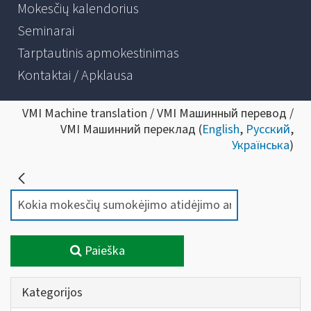
Mokesčių kalendorius
Seminarai
Tarptautinis apmokestinimas
Kontaktai / Apklausa
VMI Machine translation / VMI Машинный перевод /
VMI Машинний переклад (
English
,
Русский
,
Українська
)
Paieška
Kategorijos