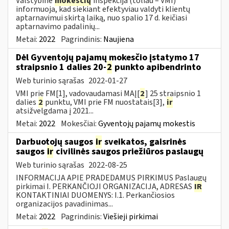
Valstybinė
mokesčių
inspekcija (toliau – VMI)
informuoja, kad siekiant efektyviau valdyti klientų
aptarnavimui skirtą laiką, nuo spalio 17 d. keičiasi
aptarnavimo padalinių...
Metai:
2022
Pagrindinis:
Naujiena
Dėl Gyventojų pajamų mokesčio įstatymo 17
straipsnio 1 dalies 20-
2
punkto apibendrinto
Web turinio sąrašas
2022-01-27
VMI prie FM[1], vadovaudamasi MAĮ[
2
] 25 straipsnio 1
dalies
2
punktu, VMI prie FM nuostatais[3],
ir
atsižvelgdama į 2021...
Metai:
2022
Mokesčiai:
Gyventojų pajamų mokestis
Darbuotojų saugos
ir
sveikatos, gaisrinės
saugos
ir
civilinės saugos priežiūros paslaugų
Web turinio sąrašas
2022-08-25
INFORMACIJA APIE PRADEDAMUS PIRKIMUS Paslaugų
pirkimai I. PERKANČIOJI ORGANIZACIJA, ADRESAS
IR
KONTAKTINIAI DUOMENYS: I.1. Perkančiosios
organizacijos pavadinimas...
Metai:
2022
Pagrindinis:
Viešieji pirkimai