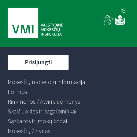
Prisijungti
Mokesčių mokėtojų informacija
Formos
Rinkmenos / Atviri duomenys
Skaičiuoklės ir pagalbininkai
Sąskaitos ir įmokų kodai
Mokesčių žinynas