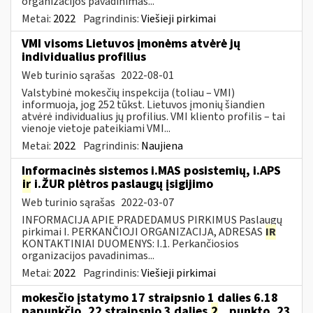
organizacijos pavadinimas...
Metai:
2022
Pagrindinis:
Viešieji pirkimai
VMI visoms Lietuvos įmonėms atvėrė jų
individualius profilius
Web turinio sąrašas
2022-08-01
Valstybinė mokesčių inspekcija (toliau – VMI)
informuoja, jog 252 tūkst. Lietuvos įmonių šiandien
atvėrė individualius jų profilius. VMI kliento profilis – tai
vienoje vietoje pateikiami VMI...
Metai:
2022
Pagrindinis:
Naujiena
Informacinės sistemos i.MAS posistemių, i.APS
ir
i.ŽUR plėtros paslaugų įsigijimo
Web turinio sąrašas
2022-03-07
INFORMACIJA APIE PRADEDAMUS PIRKIMUS Paslaugų
pirkimai I. PERKANČIOJI ORGANIZACIJA, ADRESAS
IR
KONTAKTINIAI DUOMENYS: I.1. Perkančiosios
organizacijos pavadinimas...
Metai:
2022
Pagrindinis:
Viešieji pirkimai
mokesčio įstatymo 17 straipsnio 1 dalies 6.18
papunkčio, 22 straipsnio 3 dalies
2
...punkto, 23