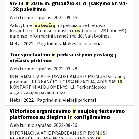
VA-13
ir
2015 m. gruodžio 31 d. įsakymo Nr. VA-
128 pakeitimo
Web turinio sąrašas
2022-09-15
Valstybinė
mokesčių
inspekcija prie Lietuvos
Respublikos finansų ministeri
jos
(toliau – VMI prie FM)
parengė informacinį pranešimą dėl Valstybinės...
Metai:
2022
Pagrindinis:
Mokesčio naujiena
Transportavimo
ir
perkraustymo paslaugų
viešasis pirkimas
Web turinio sąrašas
2022-03-28
INFORMACIJA APIE PRADEDAMUS PIRKIMUS Paslaugų
pirkimai I. PERKANČIOJI ORGANIZACIJA, ADRESAS
IR
KONTAKTINIAI DUOMENYS: I.1. Perkančiosios
organizacijos pavadinimas...
Metai:
2022
Pagrindinis:
Viešieji pirkimai
Viktorinos organizavimo
ir
naujokų testavimo
platformos su diegimo
ir
konfigūravimo
Web turinio sąrašas
2022-08-26
INFORMACIJA APIE PRADEDAMUS PIRKIMUS I.
PERKANČIOJI ORGANIZACIJA, ADRESAS
IR