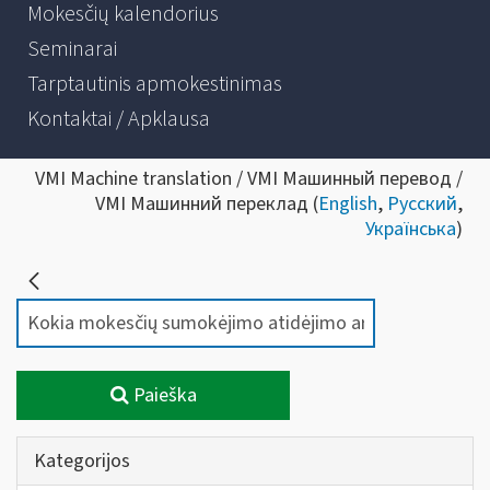
Mokesčių kalendorius
Seminarai
Tarptautinis apmokestinimas
Kontaktai / Apklausa
VMI Machine translation / VMI Машинный перевод /
VMI Машинний переклад (
English
,
Русский
,
Українська
)
Paieška
Kategorijos