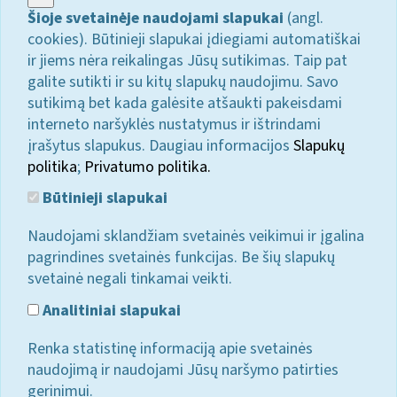
Šioje svetainėje naudojami slapukai
(angl.
cookies). Būtinieji slapukai įdiegiami automatiškai
ir jiems nėra reikalingas Jūsų sutikimas. Taip pat
galite sutikti ir su kitų slapukų naudojimu. Savo
sutikimą bet kada galėsite atšaukti pakeisdami
interneto naršyklės nustatymus ir ištrindami
įrašytus slapukus. Daugiau informacijos
Slapukų
politika
;
Privatumo politika.
Būtinieji slapukai
Naudojami sklandžiam svetainės veikimui ir įgalina
pagrindines svetainės funkcijas. Be šių slapukų
svetainė negali tinkamai veikti.
Analitiniai slapukai
Renka statistinę informaciją apie svetainės
naudojimą ir naudojami Jūsų naršymo patirties
gerinimui.