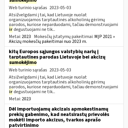
sumokėjimo
Web turinio sąrašas
2023-05-03
Atsižvelgdami į tai, kad Lietuvoje nuolat
organizuojamos tarptautinės alkoholinių gėrimų
parodos, kuriose neparduodami, tačiau demonstruojami
ir
degustuojami ne tik...
Metai:
2023
Mokesčių įstatymų pakeitimai:
MĮP 2021 »
Akcizų mokesčių pakeitimai nuo 2023 m.
kitų Europos sąjungos valstybių narių į
tarptautines parodas Lietuvoje bei akcizų
sumokėjimo
Web turinio sąrašas
2023-05-03
Atsižvelgdami į tai, kad Lietuvoje nuolat
organizuojamos tarptautinės alkoholinių gėrimų
parodos, kuriose neparduodami, tačiau demonstruojami
ir
degustuojami ne tik...
Metai:
2023
Dėl importuojamų akcizais apmokestinamų
prekių gabenimo, kad neatsirastų prievolės
mokėti importo akcizus, tvarkos aprašo
patvirtinimo