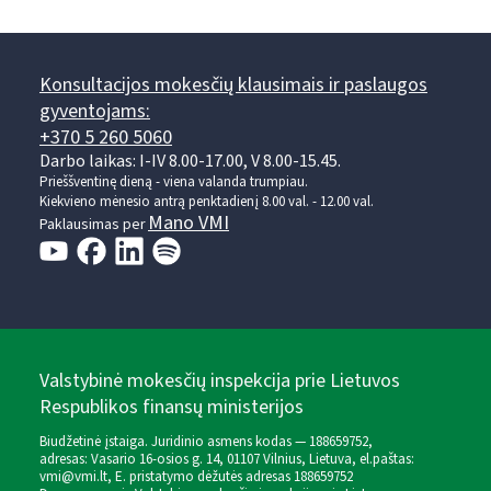
Konsultacijos mokesčių klausimais ir paslaugos
gyventojams:
+370 5 260 5060
Darbo laikas: I-IV 8.00-17.00, V 8.00-15.45.
Prieššventinę dieną - viena valanda trumpiau.
Kiekvieno mėnesio antrą penktadienį 8.00 val. - 12.00 val.
Mano VMI
Paklausimas per
Valstybinė mokesčių inspekcija prie Lietuvos
Respublikos finansų ministerijos
Biudžetinė įstaiga. Juridinio asmens kodas — 188659752,
adresas: Vasario 16-osios g. 14, 01107 Vilnius, Lietuva, el.paštas:
vmi@vmi.lt
, E. pristatymo dėžutės adresas 188659752