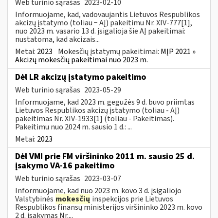
Web turinio sąrašas
2023-02-10
Informuojame, kad, vadovaujantis Lietuvos Respublikos
akcizų įstatymo (toliau − AĮ) pakeitimu Nr. XIV-777[1],
nuo 2023 m. vasario 13 d. įsigalioja šie AĮ pakeitimai:
nustatoma, kad akcizais...
Metai:
2023
Mokesčių įstatymų pakeitimai:
MĮP 2021 »
Akcizų mokesčių pakeitimai nuo 2023 m.
Dėl LR akcizų įstatymo pakeitimo
Web turinio sąrašas
2023-05-29
Informuojame, kad 2023 m. gegužės 9 d. buvo priimtas
Lietuvos Respublikos akcizų įstatymo (toliau - AĮ)
pakeitimas Nr. XIV-1933[1] (toliau - Pakeitimas).
Pakeitimu nuo 2024 m. sausio 1 d.: ...
Metai:
2023
Dėl VMI prie FM viršininko 2011 m. sausio 25 d.
įsakymo VA-16 pakeitimo
Web turinio sąrašas
2023-03-07
Informuojame, kad nuo 2023 m. kovo 3 d. įsigaliojo
Valstybinės
mokesčių
inspekcijos prie Lietuvos
Respublikos finansų ministerijos viršininko 2023 m. kovo
2 d. įsakymas Nr....