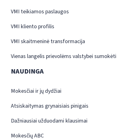
VMI teikiamos paslaugos
VMI kliento profilis
VMI skaitmeninė transformacija
Vienas langelis prievolėms valstybei sumokėti
NAUDINGA
Mokesčiai ir jų dydžiai
Atsiskaitymas grynaisiais pinigais
Dažniausiai užduodami klausimai
Mokesčių ABC