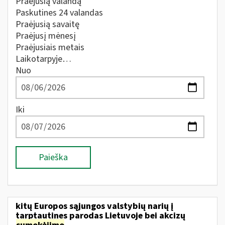
Praėjusią valandą
Paskutines 24 valandas
Praėjusią savaitę
Praėjusį mėnesį
Praėjusiais metais
Laikotarpyje…
Nuo
Iki
Paieška
kitų Europos sąjungos valstybių narių į
tarptautines parodas Lietuvoje bei akcizų