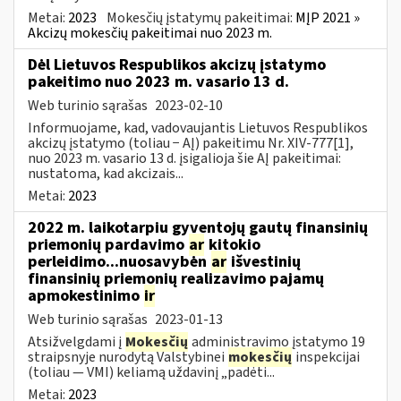
Metai:
2023
Mokesčių įstatymų pakeitimai:
MĮP 2021 »
Akcizų mokesčių pakeitimai nuo 2023 m.
Dėl Lietuvos Respublikos akcizų įstatymo
pakeitimo nuo 2023 m. vasario 13 d.
Web turinio sąrašas
2023-02-10
Informuojame, kad, vadovaujantis Lietuvos Respublikos
akcizų įstatymo (toliau − AĮ) pakeitimu Nr. XIV-777[1],
nuo 2023 m. vasario 13 d. įsigalioja šie AĮ pakeitimai:
nustatoma, kad akcizais...
Metai:
2023
2022 m. laikotarpiu gyventojų gautų finansinių
priemonių pardavimo
ar
kitokio
perleidimo...nuosavybėn
ar
išvestinių
finansinių priemonių realizavimo pajamų
apmokestinimo
ir
Web turinio sąrašas
2023-01-13
Atsižvelgdami į
Mokesčių
administravimo įstatymo 19
straipsnyje nurodytą Valstybinei
mokesčių
inspekcijai
(toliau — VMI) keliamą uždavinį „padėti...
Metai:
2023