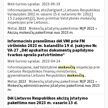
Web turinio sąrašas
2023-09-19
Informuojame, kad, atsižvelgiant į Lietuvos Respublikos
Vyriausybės 2002 m. vasario 15 d. nutarimo Nr. 235[1]
1.5.2 papunktį[2], buvo priimtas Valstybinės mokesčių
inspekcijos prie Lietuvos...
Metai:
2023
Mokesčių įstatymų pakeitimai:
MĮP 2021 »
Akcizų mokesčių pakeitimai nuo 2023 m.
Informacinis pranešimas dėl VMI prie FM
viršininko 2023 m. balandžio 19 d. įsakymo Nr.
VA-27 „Dėl apskaitos dokumentų papildymo
tvarkos aprašo patvirtinimo“
Web turinio sąrašas
2023-04-24
Informuojame, kad Valstybinė
mokesčių
inspekcija prie
Lietuvos Respublikos finansų ministerijos,
įgyvendinama Lietuvos Respublikos
mokesčių
...
Metai:
2023
Mokesčių įstatymų pakeitimai:
MĮP 2021 »
Mokesčių administravimo įstatymo pakeitimai nuo 2023
m.
Dėl Lietuvos Respublikos akcizų įstatymo
pakeitimo nuo 2023 m. vasario 13 d.