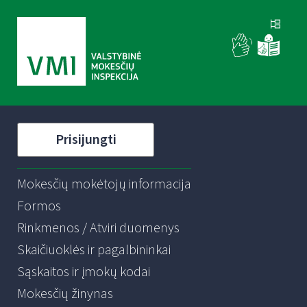
Prisijungti
Mokesčių mokėtojų informacija
Formos
Rinkmenos / Atviri duomenys
Skaičiuoklės ir pagalbininkai
Sąskaitos ir įmokų kodai
Mokesčių žinynas