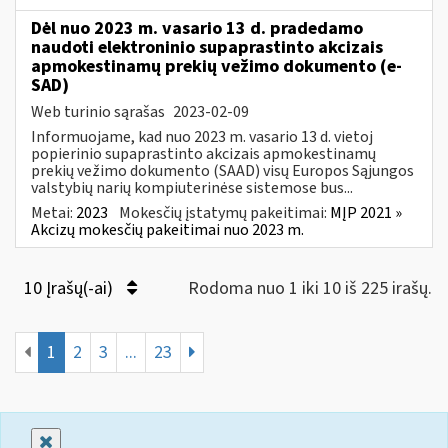
Dėl nuo 2023 m. vasario 13 d. pradedamo
naudoti elektroninio supaprastinto akcizais
apmokestinamų prekių vežimo dokumento (e-
SAD)
Web turinio sąrašas
2023-02-09
Informuojame, kad nuo 2023 m. vasario 13 d. vietoj
popierinio supaprastinto akcizais apmokestinamų
prekių vežimo dokumento (SAAD) visų Europos Sąjungos
valstybių narių kompiuterinėse sistemose bus...
Metai:
2023
Mokesčių įstatymų pakeitimai:
MĮP 2021 »
Akcizų mokesčių pakeitimai nuo 2023 m.
10 Įrašų(-ai)
Rodoma nuo 1 iki 10 iš 225 irašų.
1
2
3
...
23
Uždaryti