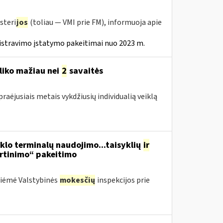
steri
jos
(toliau — VMI prie FM), informuoja apie
istravimo įstatymo pakeitimai nuo 2023 m.
liko mažiau nei
2
savaitės
raėjusiais metais vykdžiusių individualią veiklą
nklo terminalų naudojimo...taisyklių
ir
irtinimo“ pakeitimo
priėmė Valstybinės
mokesčių
inspekcijos prie