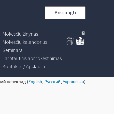
Prisijungti
Mokesčių žinynas
Mokesčių kalendorius
Seminarai
Tarptautinis apmokestinimas
Kontaktai / Apklausa
ний переклад (
English
,
Русский
,
Українська
)