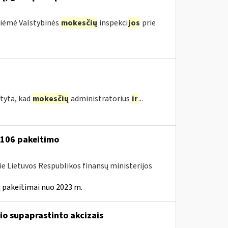
priėmė Valstybinės
mokesčių
inspekci
jos
prie
tyta, kad
mokesčių
administratorius
ir
...
A-106 pakeitimo
ie Lietuvos Respublikos finansų ministerijos
 pakeitimai nuo 2023 m.
io supaprastinto akcizais