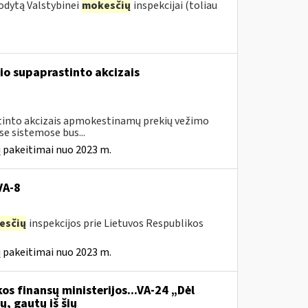
odytą Valstybinei
mokesčių
inspekcijai (toliau
io supaprastinto akcizais
astinto akcizais apmokestinamų prekių vežimo
e sistemose bus...
 pakeitimai nuo 2023 m.
VA-8
esčių
inspekcijos prie Lietuvos Respublikos
 pakeitimai nuo 2023 m.
os finansų ministerijos...VA-24 „Dėl
ų, gautų iš šių