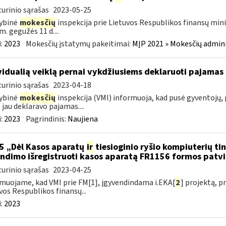
urinio sąrašas
2023-05-25
ybinė
mokesčių
inspekcija prie Lietuvos Respublikos finansų mini
m. gegužės 11 d....
:
2023
Mokesčių įstatymų pakeitimai:
MĮP 2021 » Mokesčių admin
vidualią veiklą pernai vykdžiusiems deklaruoti pajamas 
urinio sąrašas
2023-04-18
ybinė
mokesčių
inspekcija (VMI) informuoja, kad pusė gyventojų, p
, jau deklaravo pajamas....
:
2023
Pagrindinis:
Naujiena
5 „Dėl Kasos aparatų
ir
tiesioginio ryšio kompiuterių ti
ndimo išregistruoti kasos aparatą FR1156 formos patv
urinio sąrašas
2023-04-25
muojame, kad VMI prie FM[1], įgyvendindama i.EKA[
2
] projektą, 
vos Respublikos finansų...
:
2023