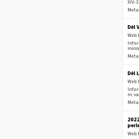
XIV-1
Metai
Dėl 
Web t
Infor
minis
Metai
Dėl 
Web t
Infor
m. va
Metai
2022
perl
Web t