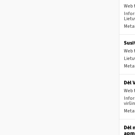
Web t
Infor
Lietuv
Metai
Susi
Web t
Lietu
Metai
Dėl 
Web t
Infor
virši
Metai
Dėl 
apmo