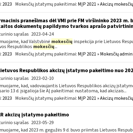
:
2023
Mokesčių įstatymų pakeitimai:
MĮP 2021 » Akcizų mokesčių
rmacinis pranešimas dėl VMI prie FM viršininko 2023 m. 
aitos dokumentų papildymo tvarkos aprašo patvirtini
urinio sąrašas
2023-04-24
muojame, kad Valstybinė
mokesčių
inspekcija prie Lietuvos Resp
vos Respublikos
mokesčių
...
:
2023
Mokesčių įstatymų pakeitimai:
MĮP 2021 » Mokesčių admin
Lietuvos Respublikos akcizų įstatymo pakeitimo nuo 202
urinio sąrašas
2023-02-10
muojame, kad, vadovaujantis Lietuvos Respublikos akcizų įstatymo 
sario 13 d. įsigalioja šie AĮ pakeitimai: nustatoma, kad akcizais...
:
2023
Mokesčių įstatymų pakeitimai:
MĮP 2021 » Akcizų mokesčių
LR akcizų įstatymo pakeitimo
urinio sąrašas
2023-05-29
muojame, kad 2023 m. gegužės 9 d. buvo priimtas Lietuvos Respubli