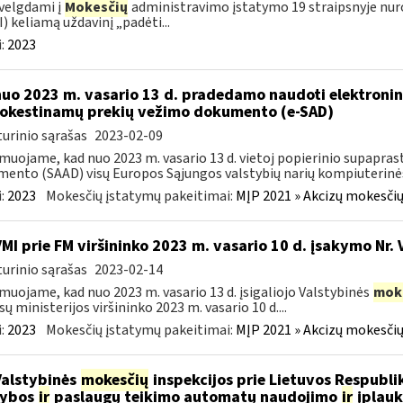
velgdami į
Mokesčių
administravimo įstatymo 19 straipsnyje nur
) keliamą uždavinį „padėti...
:
2023
nuo 2023 m. vasario 13 d. pradedamo naudoti elektronin
kestinamų prekių vežimo dokumento (e-SAD)
urinio sąrašas
2023-02-09
muojame, kad nuo 2023 m. vasario 13 d. vietoj popierinio supapr
ento (SAAD) visų Europos Sąjungos valstybių narių kompiuterinės
:
2023
Mokesčių įstatymų pakeitimai:
MĮP 2021 » Akcizų mokesčių
VMI prie FM viršininko 2023 m. vasario 10 d. įsakymo Nr. 
urinio sąrašas
2023-02-14
muojame, kad nuo 2023 m. vasario 13 d. įsigaliojo Valstybinės
mok
sų ministerijos viršininko 2023 m. vasario 10 d....
:
2023
Mokesčių įstatymų pakeitimai:
MĮP 2021 » Akcizų mokesčių
Valstybinės
mokesčių
inspekcijos prie Lietuvos Respublik
kybos
ir
paslaugų teikimo automatų naudojimo
ir
įplauk