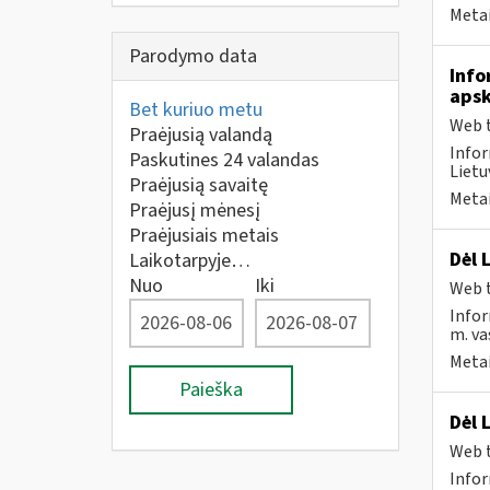
Metai
Parodymo data
Info
apsk
Bet kuriuo metu
Web t
Praėjusią valandą
Infor
Paskutines 24 valandas
Lietu
Praėjusią savaitę
Metai
Praėjusį mėnesį
Praėjusiais metais
Dėl 
Laikotarpyje…
Nuo
Iki
Web t
Infor
m. va
Metai
Paieška
Dėl 
Web t
Infor