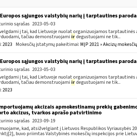
 Europos sąjungos valstybių narių į tarptautines paroda
urinio sąrašas
2023-05-03
velgdami į tai, kad Lietuvoje nuolat organizuojamos tarptautinės 
rduodami, tačiau demonstruojami
ir
degustuojami ne tik...
:
2023
Mokesčių įstatymų pakeitimai:
MĮP 2021 » Akcizų mokesčių
 Europos sąjungos valstybių narių į tarptautines paroda
urinio sąrašas
2023-05-03
velgdami į tai, kad Lietuvoje nuolat organizuojamos tarptautinės 
rduodami, tačiau demonstruojami
ir
degustuojami ne tik...
:
2023
importuojamų akcizais apmokestinamų prekių gabenimo,
rto akcizus, tvarkos aprašo patvirtinimo
urinio sąrašas
2023-09-19
muojame, kad, atsižvelgiant į Lietuvos Respublikos Vyriausybės 2002
ktį[2], buvo priimtas Valstybinės mokesčių inspekcijos prie Lietuvo