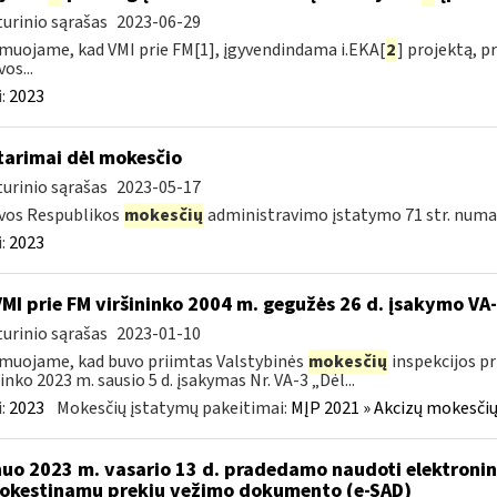
urinio sąrašas
2023-06-29
muojame, kad VMI prie FM[1], įgyvendindama i.EKA[
2
] projektą, 
os...
:
2023
tarimai dėl mokesčio
urinio sąrašas
2023-05-17
vos Respublikos
mokesčių
administravimo įstatymo 71 str. numa
:
2023
VMI prie FM viršininko 2004 m. gegužės 26 d. įsakymo V
urinio sąrašas
2023-01-10
muojame, kad buvo priimtas Valstybinės
mokesčių
inspekcijos pr
ninko 2023 m. sausio 5 d. įsakymas Nr. VA-3 „Dėl...
:
2023
Mokesčių įstatymų pakeitimai:
MĮP 2021 » Akcizų mokesčių
nuo 2023 m. vasario 13 d. pradedamo naudoti elektronin
kestinamų prekių vežimo dokumento (e-SAD)