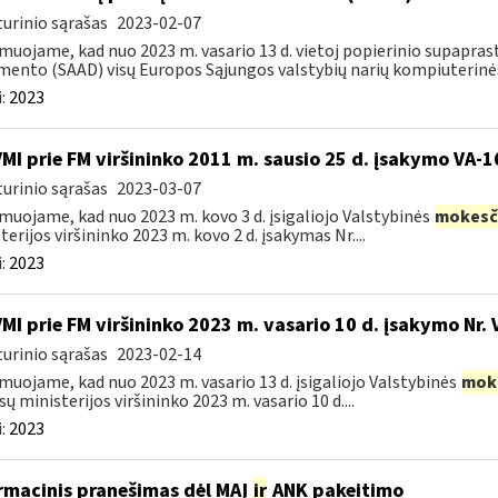
urinio sąrašas
2023-02-07
muojame, kad nuo 2023 m. vasario 13 d. vietoj popierinio supapr
ento (SAAD) visų Europos Sąjungos valstybių narių kompiuterinės
:
2023
VMI prie FM viršininko 2011 m. sausio 25 d. įsakymo VA-
urinio sąrašas
2023-03-07
muojame, kad nuo 2023 m. kovo 3 d. įsigaliojo Valstybinės
mokesč
terijos viršininko 2023 m. kovo 2 d. įsakymas Nr....
:
2023
VMI prie FM viršininko 2023 m. vasario 10 d. įsakymo Nr. 
urinio sąrašas
2023-02-14
muojame, kad nuo 2023 m. vasario 13 d. įsigaliojo Valstybinės
mok
sų ministerijos viršininko 2023 m. vasario 10 d....
:
2023
rmacinis pranešimas dėl MAĮ
ir
ANK pakeitimo