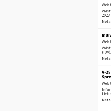
Web t
Valst
2023 
Metai
Indi
Web t
Valst
(IDV)
Metai
V-25
Spre
Web t
Infor
Lietu
Metai