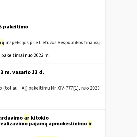
16 pakeitimo
ių
inspekcijos prie Lietuvos Respublikos finansų
 pakeitimai nuo 2023 m.
3 m. vasario 13 d.
(toliau − AĮ) pakeitimu Nr. XIV-777[1], nuo 2023
 pardavimo
ar
kitokio
ų realizavimo pajamų apmokestinimo
ir