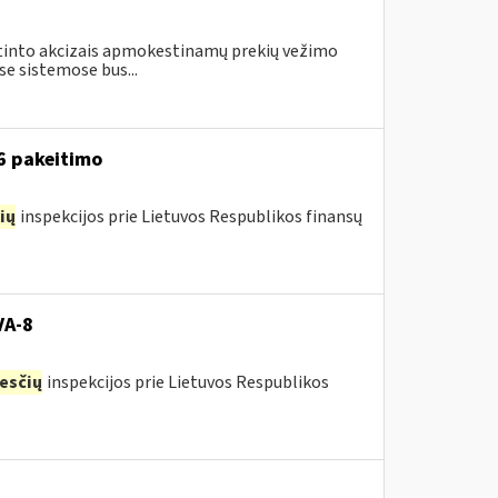
astinto akcizais apmokestinamų prekių vežimo
e sistemose bus...
16 pakeitimo
ių
inspekcijos prie Lietuvos Respublikos finansų
VA-8
esčių
inspekcijos prie Lietuvos Respublikos