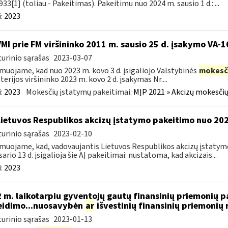
933[1] (toliau - Pakeitimas). Pakeitimu nuo 2024 m. sausio 1 d.: ...
:
2023
VMI prie FM viršininko 2011 m. sausio 25 d. įsakymo VA-
urinio sąrašas
2023-03-07
muojame, kad nuo 2023 m. kovo 3 d. įsigaliojo Valstybinės
mokesč
terijos viršininko 2023 m. kovo 2 d. įsakymas Nr....
:
2023
Mokesčių įstatymų pakeitimai:
MĮP 2021 » Akcizų mokesčių
Lietuvos Respublikos akcizų įstatymo pakeitimo nuo 202
urinio sąrašas
2023-02-10
muojame, kad, vadovaujantis Lietuvos Respublikos akcizų įstatymo 
sario 13 d. įsigalioja šie AĮ pakeitimai: nustatoma, kad akcizais...
:
2023
 m. laikotarpiu gyventojų gautų finansinių priemonių
eidimo...nuosavybėn
ar
išvestinių finansinių priemoni
urinio sąrašas
2023-01-13