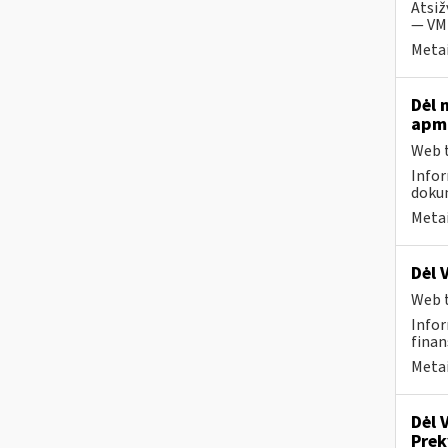
Atsiž
— VMI
Metai
Dėl 
apmo
Web t
Infor
dokum
Metai
Dėl 
Web t
Infor
finan
Metai
Dėl 
Pre