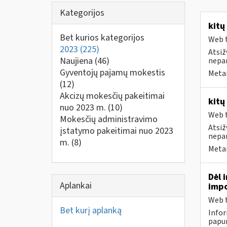
Kategorijos
kitų
Bet kurios kategorijos
Web t
2023
(225)
Atsiž
Naujiena
(46)
nepa
Gyventojų pajamų mokestis
Metai
(12)
Akcizų mokesčių pakeitimai
kitų
nuo 2023 m.
(10)
Web t
Mokesčių administravimo
Atsiž
įstatymo pakeitimai nuo 2023
nepa
m.
(8)
Metai
Dėl 
Aplankai
impo
Web t
Bet kurį aplanką
Infor
papun