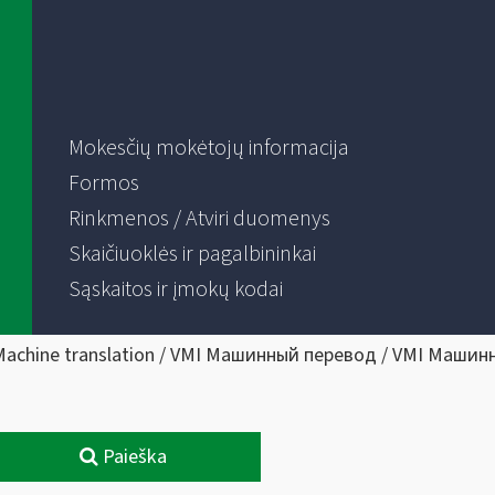
Mokesčių mokėtojų informacija
Formos
Rinkmenos / Atviri duomenys
Skaičiuoklės ir pagalbininkai
Sąskaitos ir įmokų kodai
Machine translation / VMI Машинный перевод / VMI Машин
Paieška