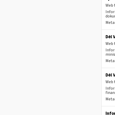
Web t
Infor
dokum
Metai
Dėl 
Web t
Infor
minis
Metai
Dėl 
Web t
Infor
finan
Metai
Info