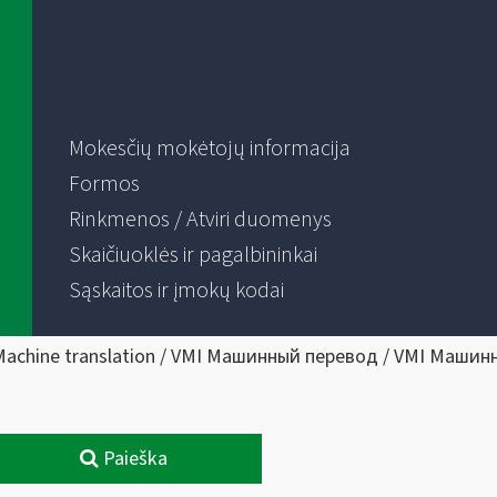
Mokesčių mokėtojų informacija
Formos
Rinkmenos / Atviri duomenys
Skaičiuoklės ir pagalbininkai
Sąskaitos ir įmokų kodai
Machine translation / VMI Машинный перевод / VMI Машин
Paieška