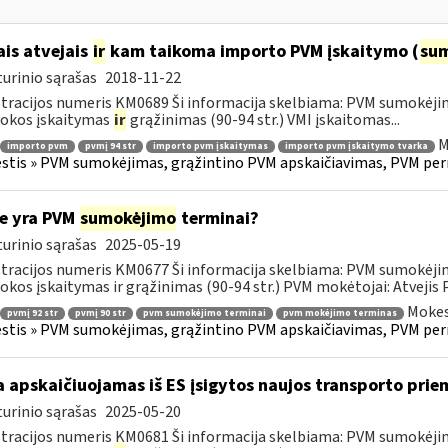
ais atvejais
ir
kam taikoma importo PVM įskaitymo (
su
urinio sąrašas
2018-11-22
tracijos numeris KM0689 Ši informacija skelbiama: PVM sumokėji
okos įskaitymas
ir
grąžinimas (90-94 str.) VMI įskaitomas...
M
importo pvm
pvmį 94 str
importo pvm įskaitymas
importo pvm įskaitymo tvarka
tis » PVM sumokėjimas, grąžintino PVM apskaičiavimas, PVM per
e yra PVM
sumokėjimo
terminai?
urinio sąrašas
2025-05-19
tracijos numeris KM0677 Ši informacija skelbiama: PVM sumokėji
kos įskaitymas ir grąžinimas (90-94 str.) PVM mokėtojai: Atvejis
Mokes
pvmį 92 str
pvmį 90 str
pvm sumokėjimo terminai
pvm mokėjimo terminas
tis » PVM sumokėjimas, grąžintino PVM apskaičiavimas, PVM per
 apskaičiuojamas iš ES įsigytos naujos transporto pr
urinio sąrašas
2025-05-20
tracijos numeris KM0681 Ši informacija skelbiama: PVM sumokėji