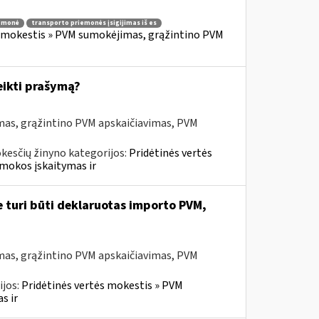
iemonė
transporto priemonės įsigijimas iš es
s mokestis » PVM sumokėjimas, grąžintino PVM
eikti prašymą?
mas, grąžintino PVM apskaičiavimas, PVM
kesčių žinyno kategorijos:
Pridėtinės vertės
mokos įskaitymas ir
e turi būti deklaruotas importo PVM,
mas, grąžintino PVM apskaičiavimas, PVM
ijos:
Pridėtinės vertės mokestis » PVM
s ir