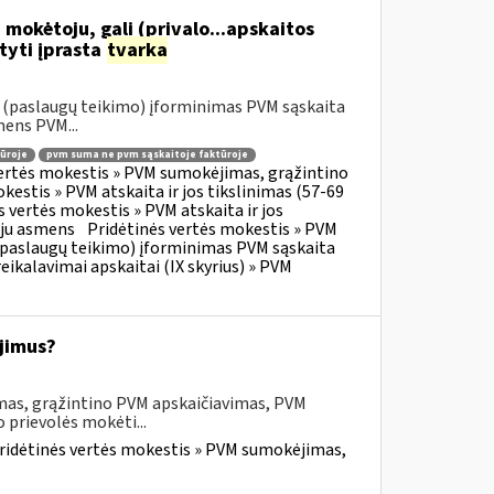
 mokėtoju, gali (privalo...apskaitos
tyti įprasta
tvarka
o (paslaugų teikimo) įforminimas PVM sąskaita
mens PVM...
ūroje
pvm suma ne pvm sąskaitoje faktūroje
vertės mokestis » PVM sumokėjimas, grąžintino
kestis » PVM atskaita ir jos tikslinimas (57-69
s vertės mokestis » PVM atskaita ir jos
oju asmens
Pridėtinės vertės mokestis » PVM
o (paslaugų teikimo) įforminimas PVM sąskaita
eikalavimai apskaitai (IX skyrius) » PVM
jimus?
mas, grąžintino PVM apskaičiavimas, PVM
 prievolės mokėti...
ridėtinės vertės mokestis » PVM sumokėjimas,