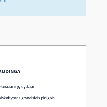
mui.
AUDINGA
kesčiai ir jų dydžiai
siskaitymas grynaisiais pinigais