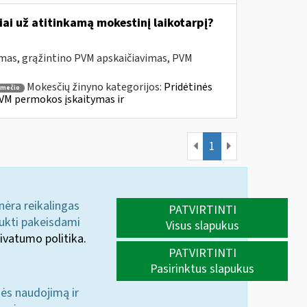
ai už atitinkamą mokestinį laikotarpį?
mas, grąžintino PVM apskaičiavimas, PVM
Mokesčių žinyno kategorijos:
Pridėtinės
smečio
VM permokos įskaitymas ir
1
 nėra reikalingas
PATVIRTINTI
aukti pakeisdami
Visus slapukus
ivatumo politika.
PATVIRTINTI
Pasirinktus slapukus
nės naudojimą ir