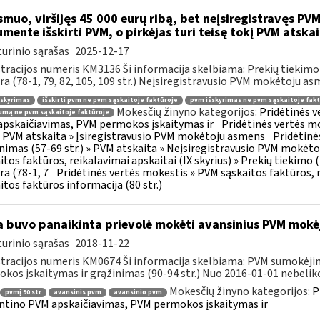
muo, viršijęs 45 000 eurų ribą, bet neįsiregistravęs PVM
mente išskirti PVM, o pirkėjas turi teisę tokį PVM atskai
urinio sąrašas
2025-12-17
tracijos numeris KM3136 Ši informacija skelbiama: Prekių tiekim
ra (78-1, 79, 82, 105, 109 str.) Neįsiregistravusio PVM mokėtoju as
šskyrimas
išskirti pvm ne pvm sąskaitoje faktūroje
pvm išskyrimas ne pvm sąskaitoje fakt
Mokesčių žinyno kategorijos:
Pridėtinės 
mą ne pvm sąskaitoje faktūroje
pskaičiavimas, PVM permokos įskaitymas ir
Pridėtinės vertės mo
 » PVM atskaita » Įsiregistravusio PVM mokėtoju asmens
Pridėtinė
inimas (57-69 str.) » PVM atskaita » Neįsiregistravusio PVM mokėt
itos faktūros, reikalavimai apskaitai (IX skyrius) » Prekių tiekim
ra (78-1, 7
Pridėtinės vertės mokestis » PVM sąskaitos faktūros, r
itos faktūros informacija (80 str.)
 buvo panaikinta prievolė mokėti avansinius PVM mokė
urinio sąrašas
2018-11-22
tracijos numeris KM0674 Ši informacija skelbiama: PVM sumokėji
kos įskaitymas ir grąžinimas (90-94 str.) Nuo 2016-01-01 nebeliko
Mokesčių žinyno kategorijos:
P
pvmį 90 str
avansinis pvm
avansinio pvm
ntino PVM apskaičiavimas, PVM permokos įskaitymas ir