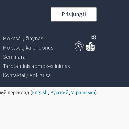
Prisijungti
Mokesčių žinynas
Mokesčių kalendorius
Seminarai
Tarptautinis apmokestinimas
Kontaktai / Apklausa
ний переклад (
English
,
Русский
,
Українська
)