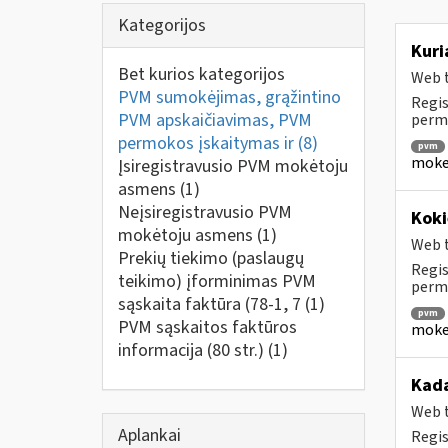
Kategorijos
Kuri
Bet kurios kategorijos
Web t
PVM sumokėjimas, grąžintino
Regis
PVM apskaičiavimas, PVM
perm
permokos įskaitymas ir
(8)
pvm
mokes
Įsiregistravusio PVM mokėtoju
asmens
(1)
Neįsiregistravusio PVM
Koki
mokėtoju asmens
(1)
Web t
Prekių tiekimo (paslaugų
Regis
teikimo) įforminimas PVM
permo
sąskaita faktūra (78-1, 7
(1)
pvm
PVM sąskaitos faktūros
mokes
informacija (80 str.)
(1)
Kada
Web t
Aplankai
Regis