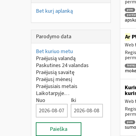
perm
Bet kurį aplanką
pvm
parda
apska
Parodymo data
Ar
PV
Web t
Bet kuriuo metu
Regis
perm
Praėjusią valandą
Paskutines 24 valandas
fr0781
mokes
Praėjusią savaitę
Praėjusį mėnesį
Praėjusiais metais
Kuri
Laikotarpyje…
kuri
Nuo
Iki
Web t
Regis
perm
pvm
sumok
Paieška