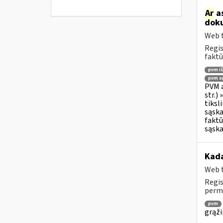
Ar
as
doku
Web t
Regis
faktū
pvm i
pvm su
PVM a
str.)
tiksl
sąska
faktū
sąska
Kada
Web t
Regis
permo
pvm
grąži