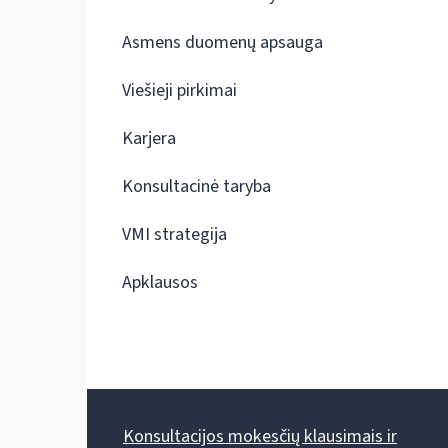
Asmens duomenų apsauga
Viešieji pirkimai
Karjera
Konsultacinė taryba
VMI strategija
Apklausos
Konsultacijos mokesčių klausimais ir