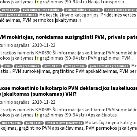
okos įskaitymas
ir
grąžinimas (90-94 str.) Naują transporto...
pvmį 92 str
pvm sumokėjimo terminai
pvm mokėjimo terminas
nauja transporto pr
Mokesčių žinyno kategorijos:
Pridėtinės vertė
vimo pvm apskaičiavimas
ičiavimas, PVM permokos įskaitymas ir
M mokėtojas, norėdamas susigrąžinti PVM, privalo pat
urinio sąrašas
2018-11-22
tracijos numeris KM0690 Ši informacija skelbiama: PVM sumokėji
okos įskaitymas
ir
grąžinimas (90-94 str.) PVM grąžinimui PVM...
Mo
pvm
pvm grąžinimas
pvmį 91 str
pvm permoka
pvm permokos grąžinimas
tis » PVM sumokėjimas, grąžintino PVM apskaičiavimas, PVM per
uose mokestinio laikotarpio PVM deklaracijos laukeliuos
s įskaitomas (sumokamas) VMI?
urinio sąrašas
2018-11-22
tracijos numeris KM0685 Ši informacija skelbiama: PVM sumokėji
okos įskaitymas
ir
grąžinimas (90-94 str.) Apskaičiuotas...
Mokesčių žinyno kategor
importo pvm
pvmį 94 str
importo pvm įskaitymas
ėjimas, grąžintino PVM apskaičiavimas, PVM permokos įskaityma