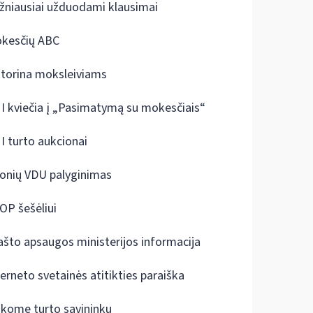
žniausiai užduodami klausimai
kesčių ABC
ktorina moksleiviams
I kviečia į „Pasimatymą su mokesčiais“
I turto aukcionai
onių VDU palyginimas
OP šešėliui
ašto apsaugos ministerijos informacija
terneto svetainės atitikties paraiška
škome turto savininkų