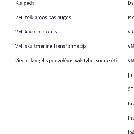
Klaipėda
Da
VMI teikiamos paslaugos
Mo
VMI kliento profilis
Vi
VMI skaitmeninė transformacija
VM
Vienas langelis prievolėms valstybei sumokėti
VM
Įm
ST
Kr
In
Ie