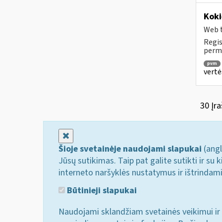
Koki
Web t
Regis
permo
pvm
vertė
30 Įra
Uždaryti
Šioje svetainėje naudojami slapukai
(angl
Jūsų sutikimas. Taip pat galite sutikti ir s
interneto naršyklės nustatymus ir ištrindam
Būtinieji slapukai
Naudojami sklandžiam svetainės veikimui ir 