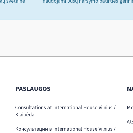
ukų svetainė
naudojami Jūsų naršymo patirties gerini
PASLAUGOS
N
Consultations at International House Vilnius /
Mo
Klaipėda
At
Консультации в International House Vilnius /