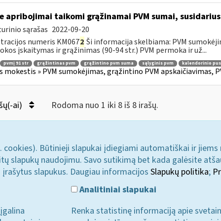
e apribojimai taikomi grąžinamai PVM sumai, susidariusi
urinio sąrašas
2022-09-20
tracijos numeris KM067
2
Ši informacija skelbiama: PVM sumokėji
kos įskaitymas ir grąžinimas (90-94 str.) PVM permoka ir už...
pvmį 91 str
grąžintinas pvm
grąžintino pvm suma
sąlyginis pvm
kalendorinio pu
s mokestis » PVM sumokėjimas, grąžintino PVM apskaičiavimas, P
šų(-ai)
Rodoma nuo 1 iki 8 iš 8 irašų.
. cookies). Būtinieji slapukai įdiegiami automatiškai ir jiems
u kitų slapukų naudojimu. Savo sutikimą bet kada galėsite atš
i įrašytus slapukus. Daugiau informacijos
Slapukų politika
;
Pr
Analitiniai slapukai
įgalina
Renka statistinę informaciją apie svetai