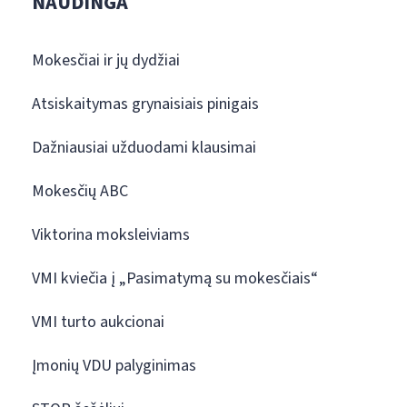
NAUDINGA
Mokesčiai ir jų dydžiai
Atsiskaitymas grynaisiais pinigais
Dažniausiai užduodami klausimai
Mokesčių ABC
Viktorina moksleiviams
VMI kviečia į „Pasimatymą su mokesčiais“
VMI turto aukcionai
Įmonių VDU palyginimas