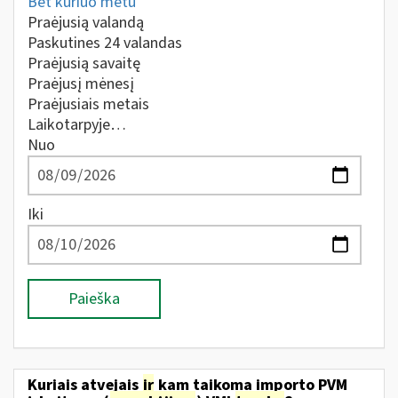
Bet kuriuo metu
Praėjusią valandą
Paskutines 24 valandas
Praėjusią savaitę
Praėjusį mėnesį
Praėjusiais metais
Laikotarpyje…
Nuo
Iki
Paieška
Kuriais atvejais
ir
kam taikoma importo PVM