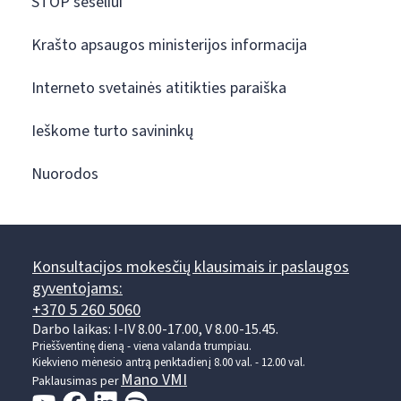
STOP šešėliui
Krašto apsaugos ministerijos informacija
Interneto svetainės atitikties paraiška
Ieškome turto savininkų
Nuorodos
Konsultacijos mokesčių klausimais ir paslaugos
gyventojams:
+370 5 260 5060
Darbo laikas: I-IV 8.00-17.00, V 8.00-15.45.
Prieššventinę dieną - viena valanda trumpiau.
Kiekvieno mėnesio antrą penktadienį 8.00 val. - 12.00 val.
Mano VMI
Paklausimas per