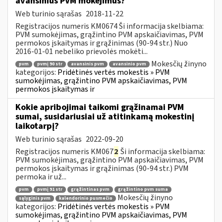
avansinius PVM mokėjimus?
Web turinio sąrašas
2018-11-22
Registracijos numeris KM0674 Ši informacija skelbiama:
PVM sumokėjimas, grąžintino PVM apskaičiavimas, PVM
permokos įskaitymas ir grąžinimas (90-94 str.) Nuo
2016-01-01 nebeliko prievolės mokėti...
Mokesčių žinyno
pvm
pvmį 90 str
avansinis pvm
avansinio pvm
kategorijos:
Pridėtinės vertės mokestis » PVM
sumokėjimas, grąžintino PVM apskaičiavimas, PVM
permokos įskaitymas ir
Kokie apribojimai taikomi grąžinamai PVM
sumai, susidariusiai už atitinkamą mokestinį
laikotarpį?
Web turinio sąrašas
2022-09-20
Registracijos numeris KM067
2
Ši informacija skelbiama:
PVM sumokėjimas, grąžintino PVM apskaičiavimas, PVM
permokos įskaitymas ir grąžinimas (90-94 str.) PVM
permoka ir už...
pvm
pvmį 91 str
grąžintinas pvm
grąžintino pvm suma
Mokesčių žinyno
sąlyginis pvm
kalendorinio pusmečio
kategorijos:
Pridėtinės vertės mokestis » PVM
sumokėjimas, grąžintino PVM apskaičiavimas, PVM