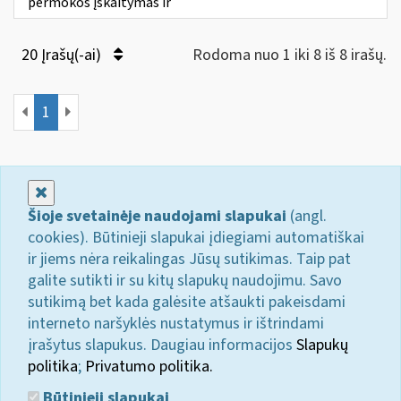
permokos įskaitymas ir
20 Įrašų(-ai)
Rodoma nuo 1 iki 8 iš 8 irašų.
1
Uždaryti
Šioje svetainėje naudojami slapukai
(angl.
cookies). Būtinieji slapukai įdiegiami automatiškai
ir jiems nėra reikalingas Jūsų sutikimas. Taip pat
galite sutikti ir su kitų slapukų naudojimu. Savo
sutikimą bet kada galėsite atšaukti pakeisdami
interneto naršyklės nustatymus ir ištrindami
įrašytus slapukus. Daugiau informacijos
Slapukų
politika
;
Privatumo politika.
Būtinieji slapukai