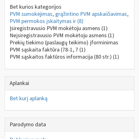
Bet kurios kategorijos
PVM sumokėjimas, grąžintino PVM apskaičiavimas,
PVM permokos įskaitymas ir
(8)
Įsiregistravusio PVM mokėtoju asmens
(1)
Neįsiregistravusio PVM mokėtoju asmens
(1)
Prekių tiekimo (paslaugų teikimo) įforminimas
PVM sąskaita faktūra (78-1, 7
(1)
PVM sąskaitos faktūros informacija (80 str.)
(1)
Aplankai
Bet kurį aplanką
Parodymo data