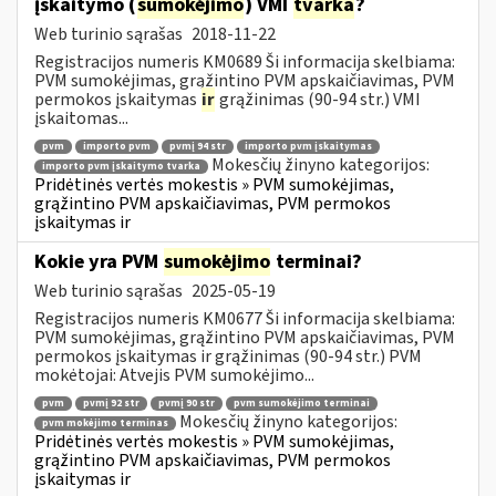
įskaitymo (
sumokėjimo
) VMI
tvarka
?
Web turinio sąrašas
2018-11-22
Registracijos numeris KM0689 Ši informacija skelbiama:
PVM sumokėjimas, grąžintino PVM apskaičiavimas, PVM
permokos įskaitymas
ir
grąžinimas (90-94 str.) VMI
įskaitomas...
pvm
importo pvm
pvmį 94 str
importo pvm įskaitymas
Mokesčių žinyno kategorijos:
importo pvm įskaitymo tvarka
Pridėtinės vertės mokestis » PVM sumokėjimas,
grąžintino PVM apskaičiavimas, PVM permokos
įskaitymas ir
Kokie yra PVM
sumokėjimo
terminai?
Web turinio sąrašas
2025-05-19
Registracijos numeris KM0677 Ši informacija skelbiama:
PVM sumokėjimas, grąžintino PVM apskaičiavimas, PVM
permokos įskaitymas ir grąžinimas (90-94 str.) PVM
mokėtojai: Atvejis PVM sumokėjimo...
pvm
pvmį 92 str
pvmį 90 str
pvm sumokėjimo terminai
Mokesčių žinyno kategorijos:
pvm mokėjimo terminas
Pridėtinės vertės mokestis » PVM sumokėjimas,
grąžintino PVM apskaičiavimas, PVM permokos
įskaitymas ir