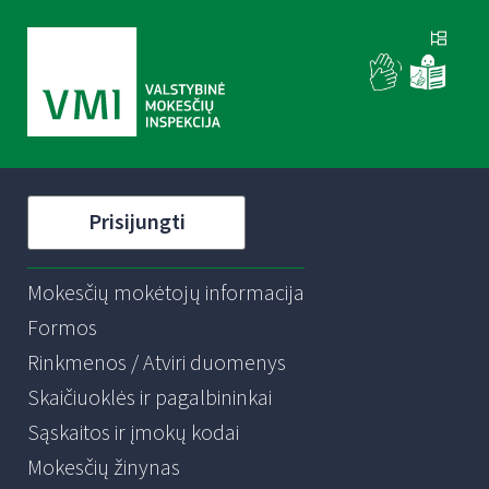
Prisijungti
Mokesčių mokėtojų informacija
Formos
Rinkmenos / Atviri duomenys
Skaičiuoklės ir pagalbininkai
Sąskaitos ir įmokų kodai
Mokesčių žinynas