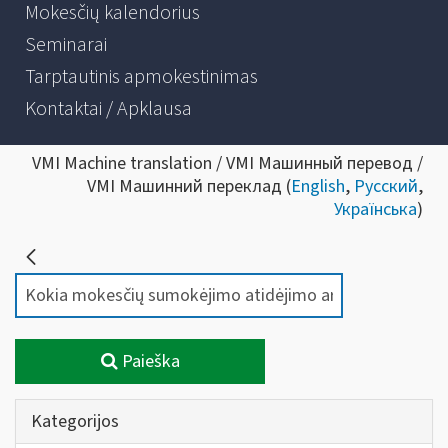
Mokesčių kalendorius
Seminarai
Tarptautinis apmokestinimas
Kontaktai / Apklausa
VMI Machine translation / VMI Машинный перевод /
VMI Машинний переклад (
English
,
Русский
,
Українська
)
Paieška
Kategorijos