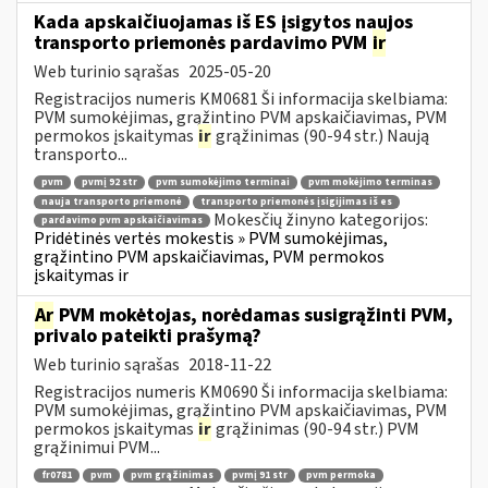
Kada apskaičiuojamas iš ES įsigytos naujos
transporto priemonės pardavimo PVM
ir
Web turinio sąrašas
2025-05-20
Registracijos numeris KM0681 Ši informacija skelbiama:
PVM sumokėjimas, grąžintino PVM apskaičiavimas, PVM
permokos įskaitymas
ir
grąžinimas (90-94 str.) Naują
transporto...
pvm
pvmį 92 str
pvm sumokėjimo terminai
pvm mokėjimo terminas
nauja transporto priemonė
transporto priemonės įsigijimas iš es
Mokesčių žinyno kategorijos:
pardavimo pvm apskaičiavimas
Pridėtinės vertės mokestis » PVM sumokėjimas,
grąžintino PVM apskaičiavimas, PVM permokos
įskaitymas ir
Ar
PVM mokėtojas, norėdamas susigrąžinti PVM,
privalo pateikti prašymą?
Web turinio sąrašas
2018-11-22
Registracijos numeris KM0690 Ši informacija skelbiama:
PVM sumokėjimas, grąžintino PVM apskaičiavimas, PVM
permokos įskaitymas
ir
grąžinimas (90-94 str.) PVM
grąžinimui PVM...
fr0781
pvm
pvm grąžinimas
pvmį 91 str
pvm permoka