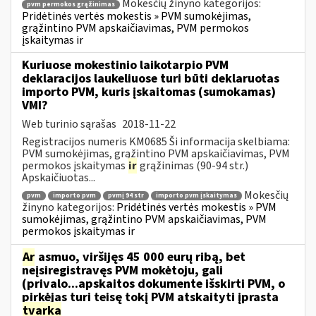
Mokesčių žinyno kategorijos:
pvm permokos grąžinimas
Pridėtinės vertės mokestis » PVM sumokėjimas,
grąžintino PVM apskaičiavimas, PVM permokos
įskaitymas ir
Kuriuose mokestinio laikotarpio PVM
deklaracijos laukeliuose turi būti deklaruotas
importo PVM, kuris įskaitomas (sumokamas)
VMI?
Web turinio sąrašas
2018-11-22
Registracijos numeris KM0685 Ši informacija skelbiama:
PVM sumokėjimas, grąžintino PVM apskaičiavimas, PVM
permokos įskaitymas
ir
grąžinimas (90-94 str.)
Apskaičiuotas...
Mokesčių
pvm
importo pvm
pvmį 94 str
importo pvm įskaitymas
žinyno kategorijos:
Pridėtinės vertės mokestis » PVM
sumokėjimas, grąžintino PVM apskaičiavimas, PVM
permokos įskaitymas ir
Ar
asmuo, viršijęs 45 000 eurų ribą, bet
neįsiregistravęs PVM mokėtoju, gali
(privalo...apskaitos dokumente išskirti PVM, o
pirkėjas turi teisę tokį PVM atskaityti įprasta
tvarka