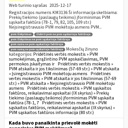
Web turinio sąrašas
2025-12-17
Registracijos numeris KM3136 Ši informacija skelbiama:
Prekių tiekimo (paslaugų teikimo) įforminimas PVM
sąskaita faktūra (78-1, 79, 82, 105, 109 str.)
Neįsiregistravusio PVM mokėtoju asmens PVM...
pvm išskyrimas
išskirti pvm ne pvm sąskaitoje faktūroje
pvm išskyrimas ne pvm sąskaitoje faktūroje
pvm suma ne pvm sąskaitoje faktūroje
Mokesčių žinyno
pvm sumą ne pvm sąskaitoje faktūroje
kategorijos:
Pridėtinės vertės mokestis » PVM
sumokėjimas, grąžintino PVM apskaičiavimas, PVM
permokos įskaitymas ir
Pridėtinės vertės mokestis »
PVM atskaita ir jos tikslinimas (57-69 str.) » PVM atskaita
» Įsiregistravusio PVM mokėtoju asmens
Pridėtinės
vertės mokestis » PVM atskaita ir jos tikslinimas (57-69
str.) » PVM atskaita » Neįsiregistravusio PVM mokėtoju
asmens
Pridėtinės vertės mokestis » PVM sąskaitos
faktūros, reikalavimai apskaitai (IX skyrius) » Prekių
tiekimo (paslaugų teikimo) įforminimas PVM sąskaita
faktūra (78-1, 7
Pridėtinės vertės mokestis » PVM
sąskaitos faktūros, reikalavimai apskaitai (IX skyrius) »
PVM sąskaitos faktūros informacija (80 str.)
Kada buvo panaikinta prievolė mokėti