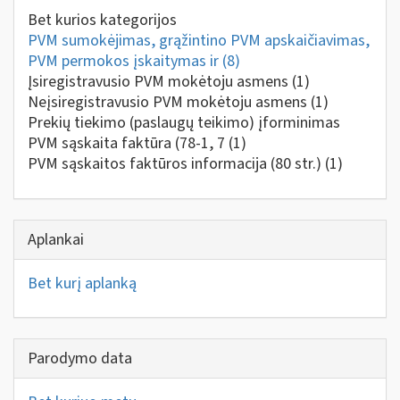
Bet kurios kategorijos
PVM sumokėjimas, grąžintino PVM apskaičiavimas,
PVM permokos įskaitymas ir
(8)
Įsiregistravusio PVM mokėtoju asmens
(1)
Neįsiregistravusio PVM mokėtoju asmens
(1)
Prekių tiekimo (paslaugų teikimo) įforminimas
PVM sąskaita faktūra (78-1, 7
(1)
PVM sąskaitos faktūros informacija (80 str.)
(1)
Aplankai
Bet kurį aplanką
Parodymo data