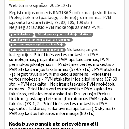
Web turinio sąrašas
2025-12-17
Registracijos numeris KM3136 Ši informacija skelbiama:
Prekių tiekimo (paslaugų teikimo) įforminimas PVM
sąskaita faktūra (78-1, 79, 82, 105, 109 str.)
Neįsiregistravusio PVM mokėtoju asmens PVM...
pvm išskyrimas
išskirti pvm ne pvm sąskaitoje faktūroje
pvm išskyrimas ne pvm sąskaitoje faktūroje
pvm suma ne pvm sąskaitoje faktūroje
Mokesčių žinyno
pvm sumą ne pvm sąskaitoje faktūroje
kategorijos:
Pridėtinės vertės mokestis » PVM
sumokėjimas, grąžintino PVM apskaičiavimas, PVM
permokos įskaitymas ir
Pridėtinės vertės mokestis »
PVM atskaita ir jos tikslinimas (57-69 str.) » PVM atskaita
» Įsiregistravusio PVM mokėtoju asmens
Pridėtinės
vertės mokestis » PVM atskaita ir jos tikslinimas (57-69
str.) » PVM atskaita » Neįsiregistravusio PVM mokėtoju
asmens
Pridėtinės vertės mokestis » PVM sąskaitos
faktūros, reikalavimai apskaitai (IX skyrius) » Prekių
tiekimo (paslaugų teikimo) įforminimas PVM sąskaita
faktūra (78-1, 7
Pridėtinės vertės mokestis » PVM
sąskaitos faktūros, reikalavimai apskaitai (IX skyrius) »
PVM sąskaitos faktūros informacija (80 str.)
Kada buvo panaikinta prievolė mokėti