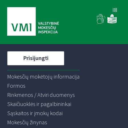
Prisijungti
Mokesčių mokėtojų informacija
Formos
Rinkmenos / Atviri duomenys
Skaičiuoklės ir pagalbininkai
Sąskaitos ir įmokų kodai
Mokesčių žinynas