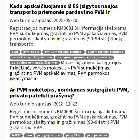
Kada apskaičiuojamas iš ES įsigytos naujos
transporto priemonės pardavimo PVM
ir
Web turinio sąrašas
2025-05-20
Registracijos numeris KM0681 Ši informacija skelbiama:
PVM sumokėjimas, grąžintino PVM apskaičiavimas, PVM
permokos įskaitymas
ir
grąžinimas (90-94 str.) Naują
transporto...
pvm
pvmį 92 str
pvm sumokėjimo terminai
pvm mokėjimo terminas
nauja transporto priemonė
transporto priemonės įsigijimas iš es
Mokesčių žinyno kategorijos:
pardavimo pvm apskaičiavimas
Pridėtinės vertės mokestis » PVM sumokėjimas,
grąžintino PVM apskaičiavimas, PVM permokos
įskaitymas ir
Ar
PVM mokėtojas, norėdamas susigrąžinti PVM,
privalo pateikti prašymą?
Web turinio sąrašas
2018-11-22
Registracijos numeris KM0690 Ši informacija skelbiama:
PVM sumokėjimas, grąžintino PVM apskaičiavimas, PVM
permokos įskaitymas
ir
grąžinimas (90-94 str.) PVM
grąžinimui PVM...
fr0781
pvm
pvm grąžinimas
pvmį 91 str
pvm permoka