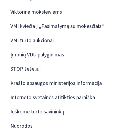
Viktorina moksleiviams
VMI kviečia į „Pasimatymą su mokesčiais“
VMI turto aukcionai
Įmonių VDU palyginimas
STOP šešėliui
Krašto apsaugos ministerijos informacija
Interneto svetainės atitikties paraiška
Ieškome turto savininkų
Nuorodos