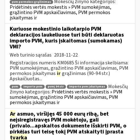
Mokesčių žinyno kategorijos:
pvm permokos grąžinimas
Pridėtinės vertės mokestis » PVM sumokėjimas,
grąžintino PVM apskaičiavimas, PVM permokos
įskaitymas ir
Kuriuose mokestinio laikotarpio PVM
deklaracijos laukeliuose turi būti deklaruotas
importo PVM, kuris įskaitomas (sumokamas)
VMI?
Web turinio sąrašas
2018-11-22
Registracijos numeris KM0685 Ši informacija skelbiama:
PVM sumokėjimas, grąžintino PVM apskaičiavimas, PVM
permokos įskaitymas
ir
grąžinimas (90-94 str.)
Apskaičiuotas...
Mokesčių
pvm
importo pvm
pvmį 94 str
importo pvm įskaitymas
žinyno kategorijos:
Pridėtinės vertės mokestis » PVM
sumokėjimas, grąžintino PVM apskaičiavimas, PVM
permokos įskaitymas ir
Ar
asmuo, viršijęs 45 000 eurų ribą, bet
neįsiregistravęs PVM mokėtoju, gali
(privalo...apskaitos dokumente išskirti PVM, o
pirkėjas turi teisę tokį PVM atskaityti įprasta
tvarka