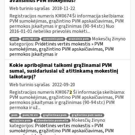
avansinius PVM mokėjimus?
Web turinio sąrašas
2018-11-22
Registracijos numeris KM0674 Ši informacija skelbiama:
PVM sumokėjimas, grąžintino PVM apskaičiavimas, PVM
permokos įskaitymas ir grąžinimas (90-94 str.) Nuo
2016-01-01 nebeliko prievolės mokėti...
Mokesčių žinyno
pvm
pvmį 90 str
avansinis pvm
avansinio pvm
kategorijos:
Pridėtinės vertės mokestis » PVM
sumokėjimas, grąžintino PVM apskaičiavimas, PVM
permokos įskaitymas ir
Kokie apribojimai taikomi grąžinamai PVM
sumai, susidariusiai už atitinkamą mokestinį
laikotarpį?
Web turinio sąrašas
2022-09-20
Registracijos numeris KM067
2
Ši informacija skelbiama:
PVM sumokėjimas, grąžintino PVM apskaičiavimas, PVM
permokos įskaitymas ir grąžinimas (90-94 str.) PVM
permoka ir už...
pvm
pvmį 91 str
grąžintinas pvm
grąžintino pvm suma
Mokesčių žinyno
sąlyginis pvm
kalendorinio pusmečio
kategorijos:
Pridėtinės vertės mokestis » PVM
sumokėjimas, grąžintino PVM apskaičiavimas, PVM