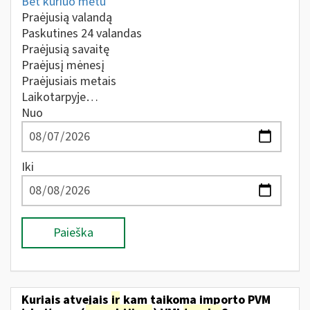
Bet kuriuo metu
Praėjusią valandą
Paskutines 24 valandas
Praėjusią savaitę
Praėjusį mėnesį
Praėjusiais metais
Laikotarpyje…
Nuo
Iki
Paieška
Kuriais atvejais
ir
kam taikoma importo PVM