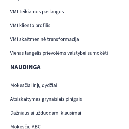
VMI teikiamos paslaugos
VMI kliento profilis
VMI skaitmeninė transformacija
Vienas langelis prievolėms valstybei sumokėti
NAUDINGA
Mokesčiai ir jų dydžiai
Atsiskaitymas grynaisiais pinigais
Dažniausiai užduodami klausimai
Mokesčių ABC