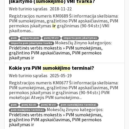
įskaitymo (
sumokėjimo
) VMI
tvarka
?
Web turinio sąrašas
2018-11-22
Registracijos numeris KM0689 Ši informacija skelbiama:
PVM sumokėjimas, grąžintino PVM apskaičiavimas, PVM
permokos įskaitymas
ir
grąžinimas (90-94 str.) VMI
įskaitomas...
pvm
importo pvm
pvmį 94 str
importo pvm įskaitymas
Mokesčių žinyno kategorijos:
importo pvm įskaitymo tvarka
Pridėtinės vertės mokestis » PVM sumokėjimas,
grąžintino PVM apskaičiavimas, PVM permokos
įskaitymas ir
Kokie yra PVM
sumokėjimo
terminai?
Web turinio sąrašas
2025-05-19
Registracijos numeris KM0677 Ši informacija skelbiama:
PVM sumokėjimas, grąžintino PVM apskaičiavimas, PVM
permokos įskaitymas ir grąžinimas (90-94 str.) PVM
mokėtojai: Atvejis PVM sumokėjimo...
pvm
pvmį 92 str
pvmį 90 str
pvm sumokėjimo terminai
Mokesčių žinyno kategorijos:
pvm mokėjimo terminas
Pridėtinės vertės mokestis » PVM sumokėjimas,
grąžintino PVM apskaičiavimas, PVM permokos
įskaitymas ir