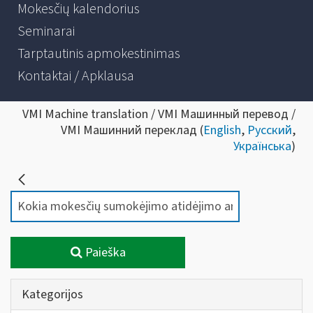
Mokesčių kalendorius
Seminarai
Tarptautinis apmokestinimas
Kontaktai / Apklausa
VMI Machine translation / VMI Машинный перевод /
VMI Машинний переклад (
English
,
Русский
,
Українська
)
Paieška
Kategorijos