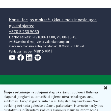
Konsultacijos mokesčių klausimais ir paslaugos
gyventojams:
+370 5 260 5060
Darbo laikas: I-IV 8.00-17.00, V 8.00-15.45.
Prieššventinę dieną - viena valanda trumpiau.
Kiekvieno mėnesio antrą penktadienį 8.00 val. - 12.00 val.
Mano VMI
Paklausimas per
Valstybinė mokesčių inspekcija prie Lietuvos
U
Respublikos finansų ministerijos
Šioje svetainėje naudojami slapukai
(angl. cookies). Būtinieji
slapukai įdiegiami automatiškai ir jiems nėra reikalingas Jūsų
Biudžetinė įstaiga. Juridinio asmens kodas — 188659752,
sutikimas. Taip pat galite sutikti ir su kitų slapukų naudojimu. Savo
adresas: Vasario 16-osios g. 14, 01107 Vilnius, Lietuva, el.paštas:
sutikimą bet kada galėsite atšaukti pakeisdami interneto naršyklės
vmi@vmi.lt
, E. pristatymo dėžutės adresas 188659752
nustatymus ir ištrindami įrašytus slapukus. Daugiau informacijos