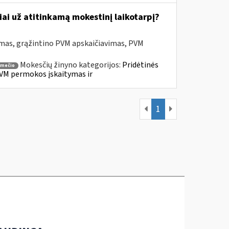
ai už atitinkamą mokestinį laikotarpį?
mas, grąžintino PVM apskaičiavimas, PVM
Mokesčių žinyno kategorijos:
Pridėtinės
smečio
VM permokos įskaitymas ir
1