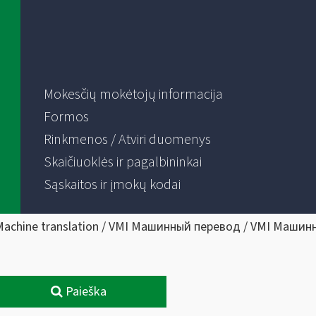
Mokesčių mokėtojų informacija
Formos
Rinkmenos / Atviri duomenys
Skaičiuoklės ir pagalbininkai
Sąskaitos ir įmokų kodai
Machine translation / VMI Машинный перевод / VMI Машин
Paieška