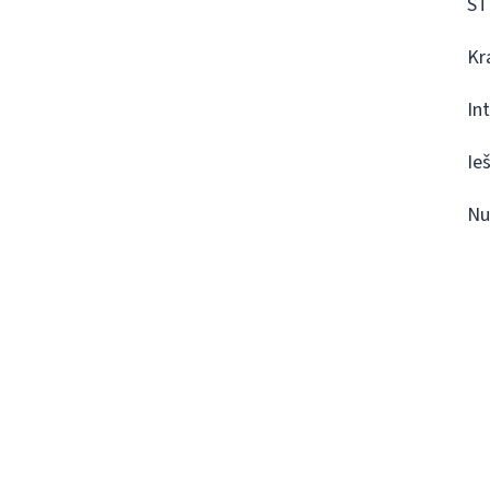
ST
Kr
In
Ie
Nu