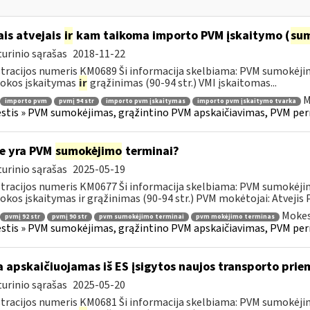
ais atvejais
ir
kam taikoma importo PVM įskaitymo (
su
urinio sąrašas
2018-11-22
tracijos numeris KM0689 Ši informacija skelbiama: PVM sumokėji
okos įskaitymas
ir
grąžinimas (90-94 str.) VMI įskaitomas...
M
importo pvm
pvmį 94 str
importo pvm įskaitymas
importo pvm įskaitymo tvarka
tis » PVM sumokėjimas, grąžintino PVM apskaičiavimas, PVM per
e yra PVM
sumokėjimo
terminai?
urinio sąrašas
2025-05-19
tracijos numeris KM0677 Ši informacija skelbiama: PVM sumokėji
kos įskaitymas ir grąžinimas (90-94 str.) PVM mokėtojai: Atvejis
Mokes
pvmį 92 str
pvmį 90 str
pvm sumokėjimo terminai
pvm mokėjimo terminas
tis » PVM sumokėjimas, grąžintino PVM apskaičiavimas, PVM per
 apskaičiuojamas iš ES įsigytos naujos transporto pr
urinio sąrašas
2025-05-20
tracijos numeris KM0681 Ši informacija skelbiama: PVM sumokėji