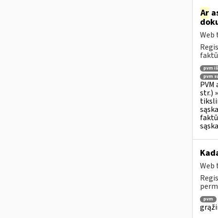
Ar
as
doku
Web t
Regis
faktū
pvm i
pvm su
PVM a
str.)
tiksl
sąska
faktū
sąska
Kada
Web t
Regis
permo
pvm
grąži