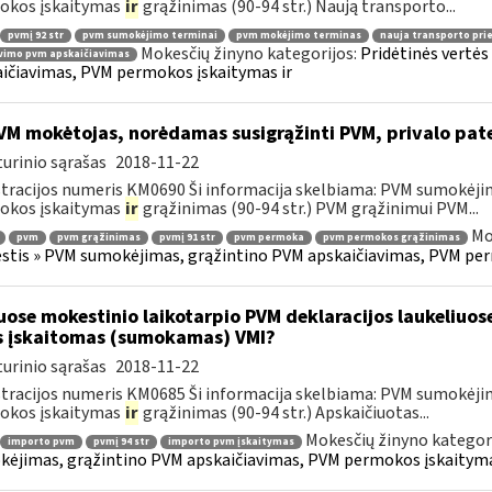
okos įskaitymas
ir
grąžinimas (90-94 str.) Naują transporto...
pvmį 92 str
pvm sumokėjimo terminai
pvm mokėjimo terminas
nauja transporto pr
Mokesčių žinyno kategorijos:
Pridėtinės vertė
vimo pvm apskaičiavimas
ičiavimas, PVM permokos įskaitymas ir
M mokėtojas, norėdamas susigrąžinti PVM, privalo pat
urinio sąrašas
2018-11-22
tracijos numeris KM0690 Ši informacija skelbiama: PVM sumokėji
okos įskaitymas
ir
grąžinimas (90-94 str.) PVM grąžinimui PVM...
Mo
pvm
pvm grąžinimas
pvmį 91 str
pvm permoka
pvm permokos grąžinimas
tis » PVM sumokėjimas, grąžintino PVM apskaičiavimas, PVM per
uose mokestinio laikotarpio PVM deklaracijos laukeliuos
s įskaitomas (sumokamas) VMI?
urinio sąrašas
2018-11-22
tracijos numeris KM0685 Ši informacija skelbiama: PVM sumokėji
okos įskaitymas
ir
grąžinimas (90-94 str.) Apskaičiuotas...
Mokesčių žinyno kategor
importo pvm
pvmį 94 str
importo pvm įskaitymas
ėjimas, grąžintino PVM apskaičiavimas, PVM permokos įskaityma