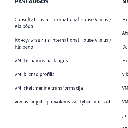
PASLAUGOS
N
Consultations at International House Vilnius /
Mo
Klaipėda
At
Консультации в International House Vilnius /
Klaipėda
Da
VMI teikiamos paslaugos
Mo
VMI kliento profilis
Vi
VMI skaitmeninė transformacija
VM
Vienas langelis prievolėms valstybei sumokėti
VM
Įm