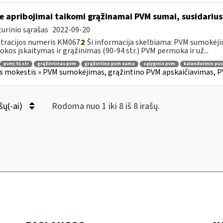
e apribojimai taikomi grąžinamai PVM sumai, susidariusi
urinio sąrašas
2022-09-20
tracijos numeris KM067
2
Ši informacija skelbiama: PVM sumokėji
kos įskaitymas ir grąžinimas (90-94 str.) PVM permoka ir už...
pvmį 91 str
grąžintinas pvm
grąžintino pvm suma
sąlyginis pvm
kalendorinio pu
s mokestis » PVM sumokėjimas, grąžintino PVM apskaičiavimas, P
šų(-ai)
Rodoma nuo 1 iki 8 iš 8 irašų.