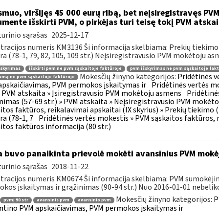
muo, viršijęs 45 000 eurų ribą, bet neįsiregistravęs PVM
mente išskirti PVM, o pirkėjas turi teisę tokį PVM atskai
urinio sąrašas
2025-12-17
tracijos numeris KM3136 Ši informacija skelbiama: Prekių tiekim
ra (78-1, 79, 82, 105, 109 str.) Neįsiregistravusio PVM mokėtoju as
šskyrimas
išskirti pvm ne pvm sąskaitoje faktūroje
pvm išskyrimas ne pvm sąskaitoje fakt
Mokesčių žinyno kategorijos:
Pridėtinės 
mą ne pvm sąskaitoje faktūroje
pskaičiavimas, PVM permokos įskaitymas ir
Pridėtinės vertės mo
 » PVM atskaita » Įsiregistravusio PVM mokėtoju asmens
Pridėtinė
inimas (57-69 str.) » PVM atskaita » Neįsiregistravusio PVM mokėt
itos faktūros, reikalavimai apskaitai (IX skyrius) » Prekių tiekim
ra (78-1, 7
Pridėtinės vertės mokestis » PVM sąskaitos faktūros, r
itos faktūros informacija (80 str.)
 buvo panaikinta prievolė mokėti avansinius PVM mokė
urinio sąrašas
2018-11-22
tracijos numeris KM0674 Ši informacija skelbiama: PVM sumokėji
kos įskaitymas ir grąžinimas (90-94 str.) Nuo 2016-01-01 nebeliko
Mokesčių žinyno kategorijos:
P
pvmį 90 str
avansinis pvm
avansinio pvm
ntino PVM apskaičiavimas, PVM permokos įskaitymas ir