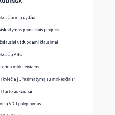
AUDINGA
kesčiai ir jų dydžiai
siskaitymas grynaisiais pinigais
žniausiai užduodami klausimai
kesčių ABC
ktorina moksleiviams
I kviečia į „Pasimatymą su mokesčiais“
I turto aukcionai
onių VDU palyginimas