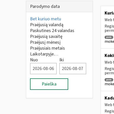
Parodymo data
Kuri
Bet kuriuo metu
Web t
Praėjusią valandą
Regis
Paskutines 24 valandas
perm
Praėjusią savaitę
pvm
mokes
Praėjusį mėnesį
Praėjusiais metais
Laikotarpyje…
Koki
Nuo
Iki
Web t
Regis
permo
pvm
Paieška
mokes
Kada
Web t
Regis