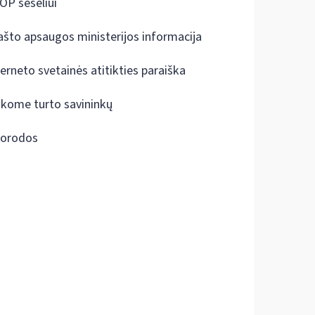
OP šešėliui
ašto apsaugos ministerijos informacija
terneto svetainės atitikties paraiška
škome turto savininkų
orodos