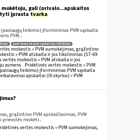
 mokėtoju, gali (privalo...apskaitos
tyti įprasta
tvarka
o (paslaugų teikimo) įforminimas PVM sąskaita
mens PVM...
ūroje
pvm suma ne pvm sąskaitoje faktūroje
vertės mokestis » PVM sumokėjimas, grąžintino
kestis » PVM atskaita ir jos tikslinimas (57-69
s vertės mokestis » PVM atskaita ir jos
oju asmens
Pridėtinės vertės mokestis » PVM
o (paslaugų teikimo) įforminimas PVM sąskaita
eikalavimai apskaitai (IX skyrius) » PVM
jimus?
mas, grąžintino PVM apskaičiavimas, PVM
 prievolės mokėti...
ridėtinės vertės mokestis » PVM sumokėjimas,