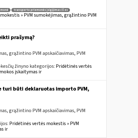
iemonė
transporto priemonės įsigijimas iš es
s mokestis » PVM sumokėjimas, grąžintino PVM
eikti prašymą?
mas, grąžintino PVM apskaičiavimas, PVM
kesčių žinyno kategorijos:
Pridėtinės vertės
mokos įskaitymas ir
e turi būti deklaruotas importo PVM,
mas, grąžintino PVM apskaičiavimas, PVM
ijos:
Pridėtinės vertės mokestis » PVM
s ir