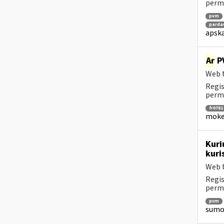
perm
pvm
parda
apska
Ar
PV
Web t
Regis
perm
fr0781
mokes
Kuri
kuri
Web t
Regis
perm
pvm
sumok