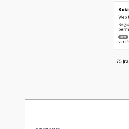
Koki
Web t
Regis
permo
pvm
vertė
75 Įra