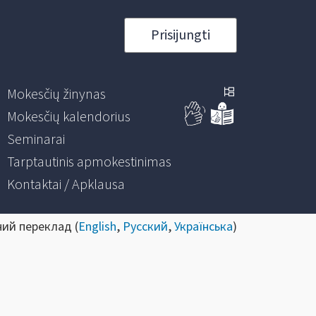
Prisijungti
Mokesčių žinynas
Mokesčių kalendorius
Seminarai
Tarptautinis apmokestinimas
Kontaktai / Apklausa
ний переклад (
English
,
Русский
,
Українська
)