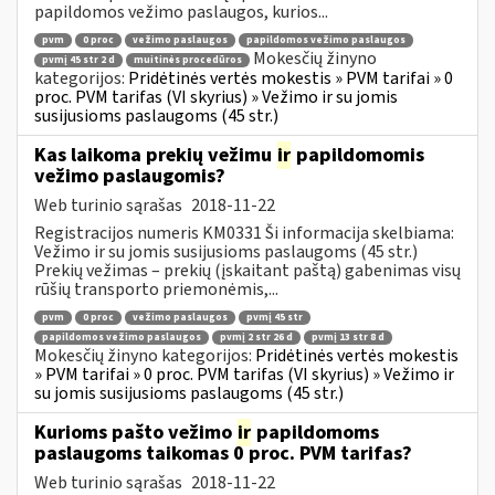
papildomos vežimo paslaugos, kurios...
pvm
0 proc
vežimo paslaugos
papildomos vežimo paslaugos
Mokesčių žinyno
pvmį 45 str 2 d
muitinės procedūros
kategorijos:
Pridėtinės vertės mokestis » PVM tarifai » 0
proc. PVM tarifas (VI skyrius) » Vežimo ir su jomis
susijusioms paslaugoms (45 str.)
Kas laikoma prekių vežimu
ir
papildomomis
vežimo paslaugomis?
Web turinio sąrašas
2018-11-22
Registracijos numeris KM0331 Ši informacija skelbiama:
Vežimo ir su jomis susijusioms paslaugoms (45 str.)
Prekių vežimas – prekių (įskaitant paštą) gabenimas visų
rūšių transporto priemonėmis,...
pvm
0 proc
vežimo paslaugos
pvmį 45 str
papildomos vežimo paslaugos
pvmį 2 str 26 d
pvmį 13 str 8 d
Mokesčių žinyno kategorijos:
Pridėtinės vertės mokestis
» PVM tarifai » 0 proc. PVM tarifas (VI skyrius) » Vežimo ir
su jomis susijusioms paslaugoms (45 str.)
Kurioms pašto vežimo
ir
papildomoms
paslaugoms taikomas 0 proc. PVM tarifas?
Web turinio sąrašas
2018-11-22