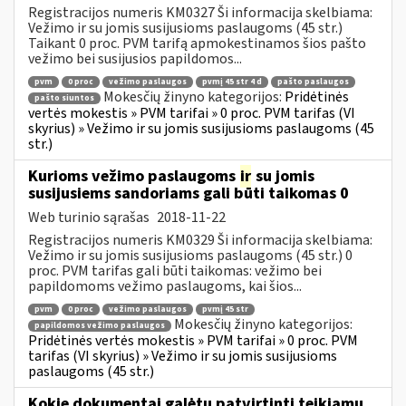
Registracijos numeris KM0327 Ši informacija skelbiama:
Vežimo ir su jomis susijusioms paslaugoms (45 str.)
Taikant 0 proc. PVM tarifą apmokestinamos šios pašto
vežimo bei susijusios papildomos...
pvm
0 proc
vežimo paslaugos
pvmį 45 str 4 d
pašto paslaugos
Mokesčių žinyno kategorijos:
Pridėtinės
pašto siuntos
vertės mokestis » PVM tarifai » 0 proc. PVM tarifas (VI
skyrius) » Vežimo ir su jomis susijusioms paslaugoms (45
str.)
Kurioms vežimo paslaugoms
ir
su jomis
susijusiems sandoriams gali būti taikomas 0
Web turinio sąrašas
2018-11-22
Registracijos numeris KM0329 Ši informacija skelbiama:
Vežimo ir su jomis susijusioms paslaugoms (45 str.) 0
proc. PVM tarifas gali būti taikomas: vežimo bei
papildomoms vežimo paslaugoms, kai šios...
pvm
0 proc
vežimo paslaugos
pvmį 45 str
Mokesčių žinyno kategorijos:
papildomos vežimo paslaugos
Pridėtinės vertės mokestis » PVM tarifai » 0 proc. PVM
tarifas (VI skyrius) » Vežimo ir su jomis susijusioms
paslaugoms (45 str.)
Kokie dokumentai galėtų patvirtinti teikiamų