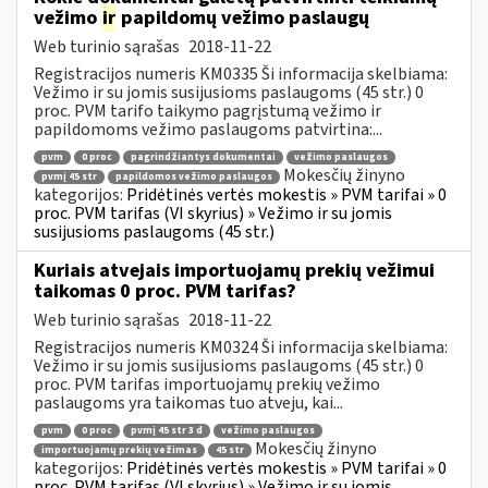
vežimo
ir
papildomų vežimo paslaugų
Web turinio sąrašas
2018-11-22
Registracijos numeris KM0335 Ši informacija skelbiama:
Vežimo ir su jomis susijusioms paslaugoms (45 str.) 0
proc. PVM tarifo taikymo pagrįstumą vežimo ir
papildomoms vežimo paslaugoms patvirtina:...
pvm
0 proc
pagrindžiantys dokumentai
vežimo paslaugos
Mokesčių žinyno
pvmį 45 str
papildomos vežimo paslaugos
kategorijos:
Pridėtinės vertės mokestis » PVM tarifai » 0
proc. PVM tarifas (VI skyrius) » Vežimo ir su jomis
susijusioms paslaugoms (45 str.)
Kuriais atvejais importuojamų prekių vežimui
taikomas 0 proc. PVM tarifas?
Web turinio sąrašas
2018-11-22
Registracijos numeris KM0324 Ši informacija skelbiama:
Vežimo ir su jomis susijusioms paslaugoms (45 str.) 0
proc. PVM tarifas importuojamų prekių vežimo
paslaugoms yra taikomas tuo atveju, kai...
pvm
0 proc
pvmį 45 str 3 d
vežimo paslaugos
Mokesčių žinyno
importuojamų prekių vežimas
45 str
kategorijos:
Pridėtinės vertės mokestis » PVM tarifai » 0
proc. PVM tarifas (VI skyrius) » Vežimo ir su jomis