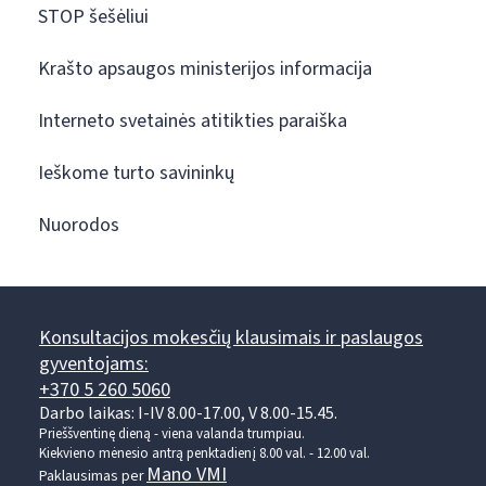
STOP šešėliui
Krašto apsaugos ministerijos informacija
Interneto svetainės atitikties paraiška
Ieškome turto savininkų
Nuorodos
Konsultacijos mokesčių klausimais ir paslaugos
gyventojams:
+370 5 260 5060
Darbo laikas: I-IV 8.00-17.00, V 8.00-15.45.
Prieššventinę dieną - viena valanda trumpiau.
Kiekvieno mėnesio antrą penktadienį 8.00 val. - 12.00 val.
Mano VMI
Paklausimas per