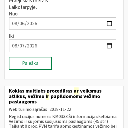
Praėjusiais metais
Laikotarpyje…
Nuo
Iki
Paieška
Kokias muitinės procedūras
ar
veiksmus
atlikus, vežimo
ir
papildomoms vežimo
paslaugoms
Web turinio sąrašas
2018-11-22
Registracijos numeris KM0333 Ši informacija skelbiama:
Vežimo ir su jomis susijusioms paslaugoms (45 str.)
Taikant 0 proc. PVM tarifą apmokestinamos vežimo bei