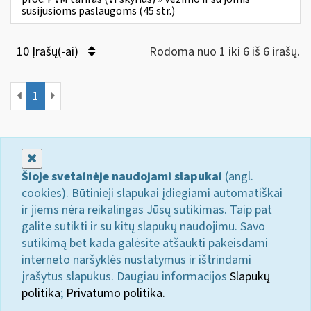
susijusioms paslaugoms (45 str.)
10 Įrašų(-ai)
Rodoma nuo 1 iki 6 iš 6 irašų.
1
Uždaryti
Šioje svetainėje naudojami slapukai
(angl.
cookies). Būtinieji slapukai įdiegiami automatiškai
ir jiems nėra reikalingas Jūsų sutikimas. Taip pat
galite sutikti ir su kitų slapukų naudojimu. Savo
sutikimą bet kada galėsite atšaukti pakeisdami
interneto naršyklės nustatymus ir ištrindami
įrašytus slapukus. Daugiau informacijos
Slapukų
politika
;
Privatumo politika.