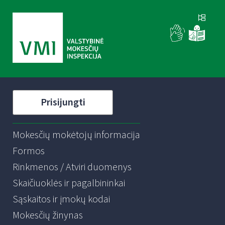
Prisijungti
Mokesčių mokėtojų informacija
Formos
Rinkmenos / Atviri duomenys
Skaičiuoklės ir pagalbininkai
Sąskaitos ir įmokų kodai
Mokesčių žinynas