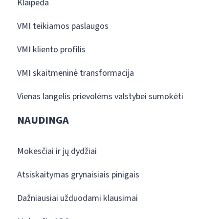
Klaipėda
VMI teikiamos paslaugos
VMI kliento profilis
VMI skaitmeninė transformacija
Vienas langelis prievolėms valstybei sumokėti
NAUDINGA
Mokesčiai ir jų dydžiai
Atsiskaitymas grynaisiais pinigais
Dažniausiai užduodami klausimai