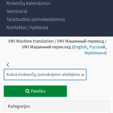
Mokesčių kalendorius
Seminarai
Tarptautinis apmokestinimas
Kontaktai / Apklausa
VMI Machine translation / VMI Машинный перевод /
VMI Машинний переклад (
English
,
Русский
,
Українська
)
Paieška
Kategorijos