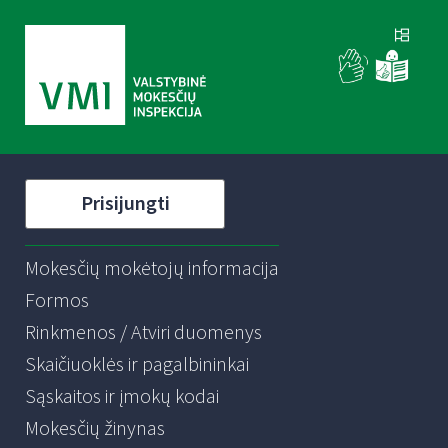
Prisijungti
Mokesčių mokėtojų informacija
Formos
Rinkmenos / Atviri duomenys
Skaičiuoklės ir pagalbininkai
Sąskaitos ir įmokų kodai
Mokesčių žinynas