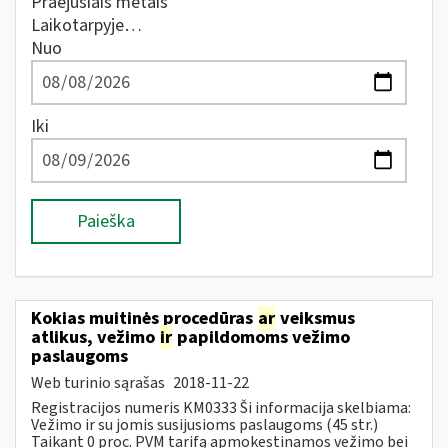
Praėjusiais metais
Laikotarpyje…
Nuo
Iki
Paieška
Kokias muitinės procedūras
ar
veiksmus
atlikus, vežimo
ir
papildomoms vežimo
paslaugoms
Web turinio sąrašas
2018-11-22
Registracijos numeris KM0333 Ši informacija skelbiama:
Vežimo ir su jomis susijusioms paslaugoms (45 str.)
Taikant 0 proc. PVM tarifą apmokestinamos vežimo bei