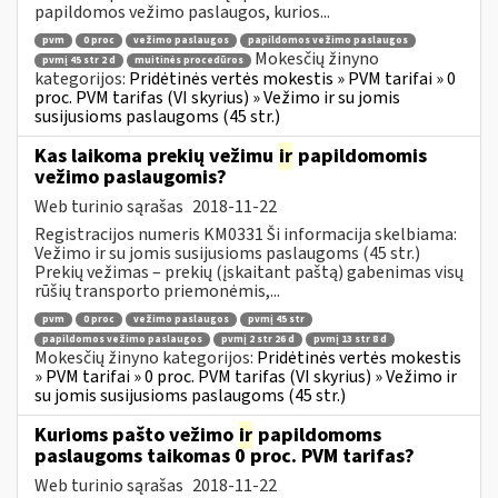
papildomos vežimo paslaugos, kurios...
pvm
0 proc
vežimo paslaugos
papildomos vežimo paslaugos
Mokesčių žinyno
pvmį 45 str 2 d
muitinės procedūros
kategorijos:
Pridėtinės vertės mokestis » PVM tarifai » 0
proc. PVM tarifas (VI skyrius) » Vežimo ir su jomis
susijusioms paslaugoms (45 str.)
Kas laikoma prekių vežimu
ir
papildomomis
vežimo paslaugomis?
Web turinio sąrašas
2018-11-22
Registracijos numeris KM0331 Ši informacija skelbiama:
Vežimo ir su jomis susijusioms paslaugoms (45 str.)
Prekių vežimas – prekių (įskaitant paštą) gabenimas visų
rūšių transporto priemonėmis,...
pvm
0 proc
vežimo paslaugos
pvmį 45 str
papildomos vežimo paslaugos
pvmį 2 str 26 d
pvmį 13 str 8 d
Mokesčių žinyno kategorijos:
Pridėtinės vertės mokestis
» PVM tarifai » 0 proc. PVM tarifas (VI skyrius) » Vežimo ir
su jomis susijusioms paslaugoms (45 str.)
Kurioms pašto vežimo
ir
papildomoms
paslaugoms taikomas 0 proc. PVM tarifas?
Web turinio sąrašas
2018-11-22