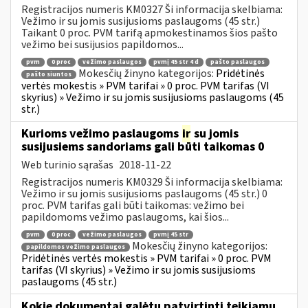
Registracijos numeris KM0327 Ši informacija skelbiama:
Vežimo ir su jomis susijusioms paslaugoms (45 str.)
Taikant 0 proc. PVM tarifą apmokestinamos šios pašto
vežimo bei susijusios papildomos...
pvm
0 proc
vežimo paslaugos
pvmį 45 str 4 d
pašto paslaugos
Mokesčių žinyno kategorijos:
Pridėtinės
pašto siuntos
vertės mokestis » PVM tarifai » 0 proc. PVM tarifas (VI
skyrius) » Vežimo ir su jomis susijusioms paslaugoms (45
str.)
Kurioms vežimo paslaugoms
ir
su jomis
susijusiems sandoriams gali būti taikomas 0
Web turinio sąrašas
2018-11-22
Registracijos numeris KM0329 Ši informacija skelbiama:
Vežimo ir su jomis susijusioms paslaugoms (45 str.) 0
proc. PVM tarifas gali būti taikomas: vežimo bei
papildomoms vežimo paslaugoms, kai šios...
pvm
0 proc
vežimo paslaugos
pvmį 45 str
Mokesčių žinyno kategorijos:
papildomos vežimo paslaugos
Pridėtinės vertės mokestis » PVM tarifai » 0 proc. PVM
tarifas (VI skyrius) » Vežimo ir su jomis susijusioms
paslaugoms (45 str.)
Kokie dokumentai galėtų patvirtinti teikiamų