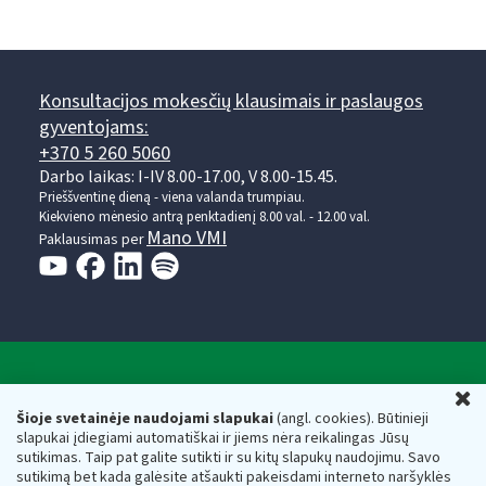
Konsultacijos mokesčių klausimais ir paslaugos
gyventojams:
+370 5 260 5060
Darbo laikas: I-IV 8.00-17.00, V 8.00-15.45.
Prieššventinę dieną - viena valanda trumpiau.
Kiekvieno mėnesio antrą penktadienį 8.00 val. - 12.00 val.
Mano VMI
Paklausimas per
Valstybinė mokesčių inspekcija prie Lietuvos
U
Respublikos finansų ministerijos
Šioje svetainėje naudojami slapukai
(angl. cookies). Būtinieji
slapukai įdiegiami automatiškai ir jiems nėra reikalingas Jūsų
Biudžetinė įstaiga. Juridinio asmens kodas — 188659752,
sutikimas. Taip pat galite sutikti ir su kitų slapukų naudojimu. Savo
adresas: Vasario 16-osios g. 14, 01107 Vilnius, Lietuva, el.paštas:
sutikimą bet kada galėsite atšaukti pakeisdami interneto naršyklės