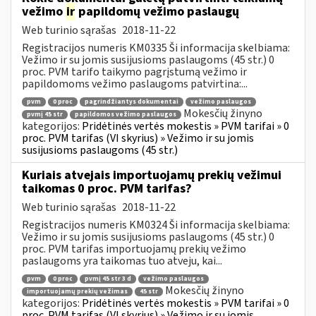
vežimo
ir
papildomų vežimo paslaugų
Web turinio sąrašas
2018-11-22
Registracijos numeris KM0335 Ši informacija skelbiama:
Vežimo ir su jomis susijusioms paslaugoms (45 str.) 0
proc. PVM tarifo taikymo pagrįstumą vežimo ir
papildomoms vežimo paslaugoms patvirtina:...
pvm
0 proc
pagrindžiantys dokumentai
vežimo paslaugos
Mokesčių žinyno
pvmį 45 str
papildomos vežimo paslaugos
kategorijos:
Pridėtinės vertės mokestis » PVM tarifai » 0
proc. PVM tarifas (VI skyrius) » Vežimo ir su jomis
susijusioms paslaugoms (45 str.)
Kuriais atvejais importuojamų prekių vežimui
taikomas 0 proc. PVM tarifas?
Web turinio sąrašas
2018-11-22
Registracijos numeris KM0324 Ši informacija skelbiama:
Vežimo ir su jomis susijusioms paslaugoms (45 str.) 0
proc. PVM tarifas importuojamų prekių vežimo
paslaugoms yra taikomas tuo atveju, kai...
pvm
0 proc
pvmį 45 str 3 d
vežimo paslaugos
Mokesčių žinyno
importuojamų prekių vežimas
45 str
kategorijos:
Pridėtinės vertės mokestis » PVM tarifai » 0
proc. PVM tarifas (VI skyrius) » Vežimo ir su jomis