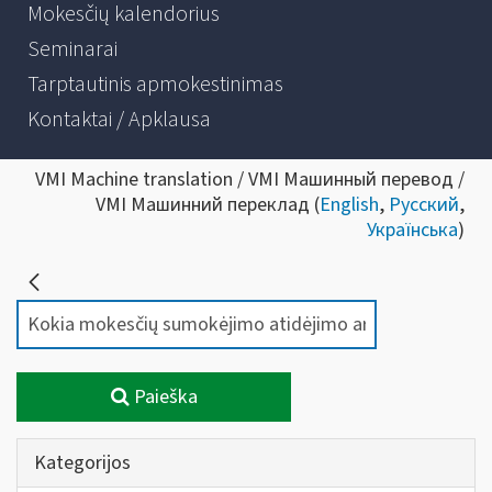
Mokesčių kalendorius
Seminarai
Tarptautinis apmokestinimas
Kontaktai / Apklausa
VMI Machine translation / VMI Машинный перевод /
VMI Машинний переклад (
English
,
Русский
,
Українська
)
Paieška
Kategorijos