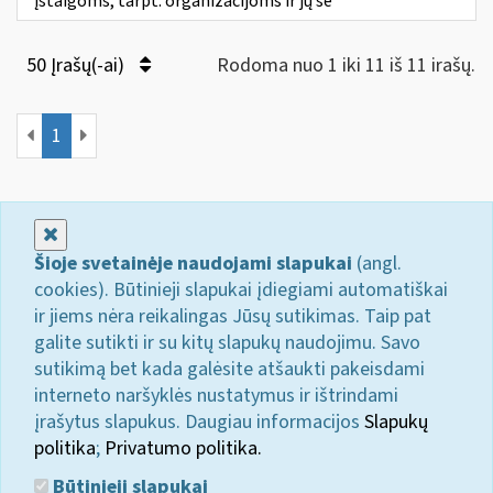
įstaigoms, tarpt. organizacijoms ir jų še
50 Įrašų(-ai)
Rodoma nuo 1 iki 11 iš 11 irašų.
1
Uždaryti
Šioje svetainėje naudojami slapukai
(angl.
cookies). Būtinieji slapukai įdiegiami automatiškai
ir jiems nėra reikalingas Jūsų sutikimas. Taip pat
galite sutikti ir su kitų slapukų naudojimu. Savo
sutikimą bet kada galėsite atšaukti pakeisdami
interneto naršyklės nustatymus ir ištrindami
įrašytus slapukus. Daugiau informacijos
Slapukų
politika
;
Privatumo politika.
Būtinieji slapukai