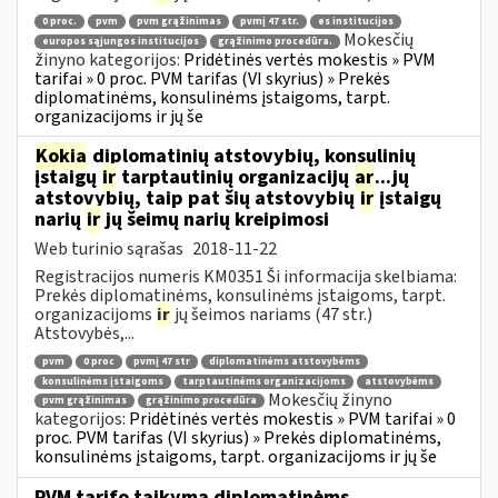
0 proc.
pvm
pvm grąžinimas
pvmį 47 str.
es institucijos
Mokesčių
europos sąjungos institucijos
grąžinimo procedūra.
žinyno kategorijos:
Pridėtinės vertės mokestis » PVM
tarifai » 0 proc. PVM tarifas (VI skyrius) » Prekės
diplomatinėms, konsulinėms įstaigoms, tarpt.
organizacijoms ir jų še
Kokia
diplomatinių atstovybių, konsulinių
įstaigų
ir
tarptautinių organizacijų
ar
...jų
atstovybių, taip pat šių atstovybių
ir
įstaigų
narių
ir
jų šeimų narių kreipimosi
Web turinio sąrašas
2018-11-22
Registracijos numeris KM0351 Ši informacija skelbiama:
Prekės diplomatinėms, konsulinėms įstaigoms, tarpt.
organizacijoms
ir
jų šeimos nariams (47 str.)
Atstovybės,...
pvm
0 proc
pvmį 47 str
diplomatinėms atstovybėms
konsulinėms įstaigoms
tarptautinėms organizacijoms
atstovybėms
Mokesčių žinyno
pvm grąžinimas
grąžinimo procedūra
kategorijos:
Pridėtinės vertės mokestis » PVM tarifai » 0
proc. PVM tarifas (VI skyrius) » Prekės diplomatinėms,
konsulinėms įstaigoms, tarpt. organizacijoms ir jų še
PVM tarifo taikymą diplomatinėms