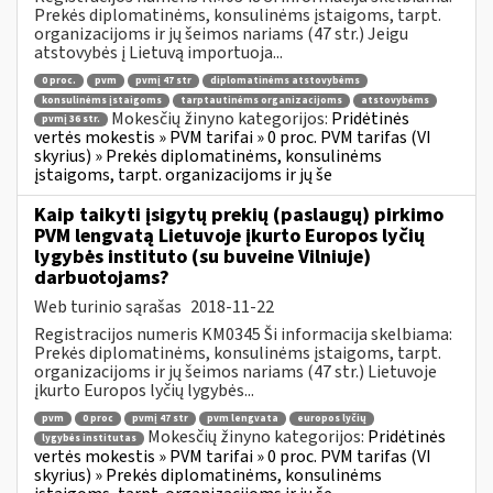
Prekės diplomatinėms, konsulinėms įstaigoms, tarpt.
organizacijoms ir jų šeimos nariams (47 str.) Jeigu
atstovybės į Lietuvą importuoja...
0 proc.
pvm
pvmį 47 str
diplomatinėms atstovybėms
konsulinėms įstaigoms
tarptautinėms organizacijoms
atstovybėms
Mokesčių žinyno kategorijos:
Pridėtinės
pvmį 36 str.
vertės mokestis » PVM tarifai » 0 proc. PVM tarifas (VI
skyrius) » Prekės diplomatinėms, konsulinėms
įstaigoms, tarpt. organizacijoms ir jų še
Kaip taikyti įsigytų prekių (paslaugų) pirkimo
PVM lengvatą Lietuvoje įkurto Europos lyčių
lygybės instituto (su buveine Vilniuje)
darbuotojams?
Web turinio sąrašas
2018-11-22
Registracijos numeris KM0345 Ši informacija skelbiama:
Prekės diplomatinėms, konsulinėms įstaigoms, tarpt.
organizacijoms ir jų šeimos nariams (47 str.) Lietuvoje
įkurto Europos lyčių lygybės...
pvm
0 proc
pvmį 47 str
pvm lengvata
europos lyčių
Mokesčių žinyno kategorijos:
Pridėtinės
lygybės institutas
vertės mokestis » PVM tarifai » 0 proc. PVM tarifas (VI
skyrius) » Prekės diplomatinėms, konsulinėms