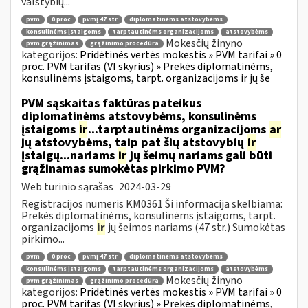
valstybių...
pvm
0 proc
pvmį 47 str
diplomatinėms atstovybėms
konsulinėms įstaigoms
tarptautinėms organizacijoms
atstovybėms
Mokesčių žinyno
pvm grąžinimas
grąžinimo procedūra
kategorijos:
Pridėtinės vertės mokestis » PVM tarifai » 0
proc. PVM tarifas (VI skyrius) » Prekės diplomatinėms,
konsulinėms įstaigoms, tarpt. organizacijoms ir jų še
PVM sąskaitas faktūras pateikus
diplomatinėms atstovybėms, konsulinėms
įstaigoms
ir
...tarptautinėms organizacijoms
ar
jų atstovybėms, taip pat šių atstovybių
ir
įstaigų...nariams
ir
jų šeimų nariams gali būti
grąžinamas sumokėtas pirkimo PVM?
Web turinio sąrašas
2024-03-29
Registracijos numeris KM0361 Ši informacija skelbiama:
Prekės diplomatinėms, konsulinėms įstaigoms, tarpt.
organizacijoms
ir
jų šeimos nariams (47 str.) Sumokėtas
pirkimo...
pvm
0 proc
pvmį 47 str
diplomatinėms atstovybėms
konsulinėms įstaigoms
tarptautinėms organizacijoms
atstovybėms
Mokesčių žinyno
pvm grąžinimas
grąžinimo procedūra
kategorijos:
Pridėtinės vertės mokestis » PVM tarifai » 0
proc. PVM tarifas (VI skyrius) » Prekės diplomatinėms,