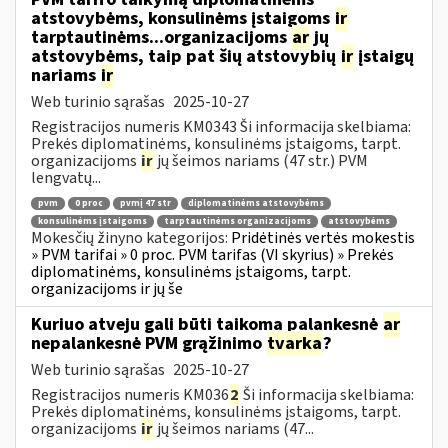
atstovybėms, konsulinėms įstaigoms
ir
tarptautinėms...organizacijoms
ar
jų
atstovybėms, taip pat šių atstovybių
ir
įstaigų
nariams
ir
Web turinio sąrašas
2025-10-27
Registracijos numeris KM0343 Ši informacija skelbiama:
Prekės diplomatinėms, konsulinėms įstaigoms, tarpt.
organizacijoms
ir
jų šeimos nariams (47 str.) PVM
lengvatų...
pvm
0 proc
pvmį 47 str
diplomatinėms atstovybėms
konsulinėms įstaigoms
tarptautinėms organizacijoms
atstovybėms
Mokesčių žinyno kategorijos:
Pridėtinės vertės mokestis
» PVM tarifai » 0 proc. PVM tarifas (VI skyrius) » Prekės
diplomatinėms, konsulinėms įstaigoms, tarpt.
organizacijoms ir jų še
Kuriuo atveju gali būti taikoma palankesnė
ar
nepalankesnė PVM grąžinimo
tvarka
?
Web turinio sąrašas
2025-10-27
Registracijos numeris KM036
2
Ši informacija skelbiama:
Prekės diplomatinėms, konsulinėms įstaigoms, tarpt.
organizacijoms
ir
jų šeimos nariams (47...