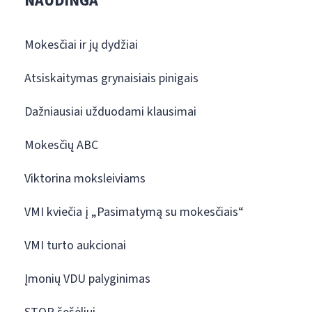
NAUDINGA
Mokesčiai ir jų dydžiai
Atsiskaitymas grynaisiais pinigais
Dažniausiai užduodami klausimai
Mokesčių ABC
Viktorina moksleiviams
VMI kviečia į „Pasimatymą su mokesčiais“
VMI turto aukcionai
Įmonių VDU palyginimas