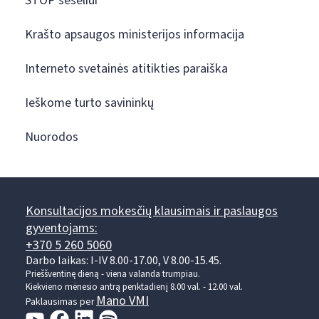
STOP šešėliui
Krašto apsaugos ministerijos informacija
Interneto svetainės atitikties paraiška
Ieškome turto savininkų
Nuorodos
Konsultacijos mokesčių klausimais ir paslaugos
gyventojams:
+370 5 260 5060
Darbo laikas: I-IV 8.00-17.00, V 8.00-15.45.
Prieššventinę dieną - viena valanda trumpiau.
Kiekvieno mėnesio antrą penktadienį 8.00 val. - 12.00 val.
Mano VMI
Paklausimas per