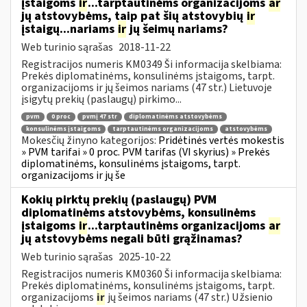
įstaigoms
ir
...tarptautinėms organizacijoms
ar
jų atstovybėms, taip pat šių atstovybių
ir
įstaigų...nariams
ir
jų šeimų nariams?
Web turinio sąrašas
2018-11-22
Registracijos numeris KM0349 Ši informacija skelbiama:
Prekės diplomatinėms, konsulinėms įstaigoms, tarpt.
organizacijoms ir jų šeimos nariams (47 str.) Lietuvoje
įsigytų prekių (paslaugų) pirkimo...
pvm
0 proc
pvmį 47 str
diplomatinėms atstovybėms
konsulinėms įstaigoms
tarptautinėms organizacijoms
atstovybėms
Mokesčių žinyno kategorijos:
Pridėtinės vertės mokestis
» PVM tarifai » 0 proc. PVM tarifas (VI skyrius) » Prekės
diplomatinėms, konsulinėms įstaigoms, tarpt.
organizacijoms ir jų še
Kokių pirktų prekių (paslaugų) PVM
diplomatinėms atstovybėms, konsulinėms
įstaigoms
ir
...tarptautinėms organizacijoms
ar
jų atstovybėms negali būti grąžinamas?
Web turinio sąrašas
2025-10-22
Registracijos numeris KM0360 Ši informacija skelbiama:
Prekės diplomatinėms, konsulinėms įstaigoms, tarpt.
organizacijoms
ir
jų šeimos nariams (47 str.) Užsienio