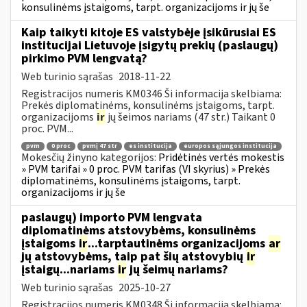
konsulinėms įstaigoms, tarpt. organizacijoms ir jų še
Kaip taikyti kitoje ES valstybėje įsikūrusiai ES
institucijai Lietuvoje įsigytų prekių (paslaugų)
pirkimo PVM lengvatą?
Web turinio sąrašas
2018-11-22
Registracijos numeris KM0346 Ši informacija skelbiama:
Prekės diplomatinėms, konsulinėms įstaigoms, tarpt.
organizacijoms
ir
jų šeimos nariams (47 str.) Taikant 0
proc. PVM...
pvm
0 proc
pvmį 47 str
es institucija
europos sąjungos institucija
Mokesčių žinyno kategorijos:
Pridėtinės vertės mokestis
» PVM tarifai » 0 proc. PVM tarifas (VI skyrius) » Prekės
diplomatinėms, konsulinėms įstaigoms, tarpt.
organizacijoms ir jų še
paslaugų) importo PVM lengvata
diplomatinėms atstovybėms, konsulinėms
įstaigoms
ir
...tarptautinėms organizacijoms
ar
jų atstovybėms, taip pat šių atstovybių
ir
įstaigų...nariams
ir
jų šeimų nariams?
Web turinio sąrašas
2025-10-27
Registracijos numeris KM0348 Ši informacija skelbiama: