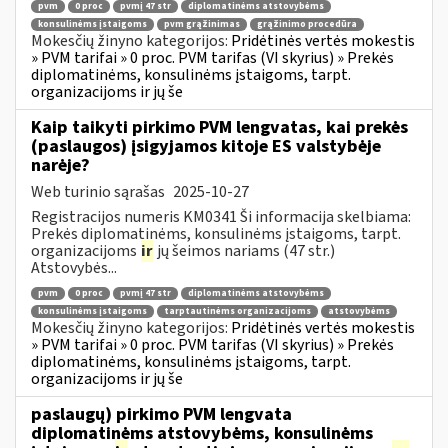
pvm
0 proc
pvmį 47 str
diplomatinėms atstovybėms
konsulinėms įstaigoms
pvm grąžinimas
grąžinimo procedūra
Mokesčių žinyno kategorijos:
Pridėtinės vertės mokestis
» PVM tarifai » 0 proc. PVM tarifas (VI skyrius) » Prekės
diplomatinėms, konsulinėms įstaigoms, tarpt.
organizacijoms ir jų še
Kaip taikyti pirkimo PVM lengvatas, kai prekės
(paslaugos) įsigyjamos kitoje ES valstybėje
narėje?
Web turinio sąrašas
2025-10-27
Registracijos numeris KM0341 Ši informacija skelbiama:
Prekės diplomatinėms, konsulinėms įstaigoms, tarpt.
organizacijoms
ir
jų šeimos nariams (47 str.)
Atstovybės...
pvm
0 proc
pvmį 47 str
diplomatinėms atstovybėms
konsulinėms įstaigoms
tarptautinėms organizacijoms
atstovybėms
Mokesčių žinyno kategorijos:
Pridėtinės vertės mokestis
» PVM tarifai » 0 proc. PVM tarifas (VI skyrius) » Prekės
diplomatinėms, konsulinėms įstaigoms, tarpt.
organizacijoms ir jų še
paslaugų) pirkimo PVM lengvata
diplomatinėms atstovybėms, konsulinėms