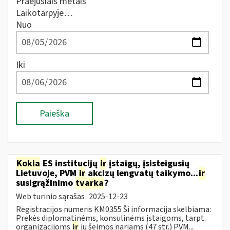
Praėjusiais metais
Laikotarpyje…
Nuo
Iki
Paieška
Kokia
ES institucijų
ir
įstaigų, įsisteigusių
Lietuvoje, PVM
ir
akcizų lengvatų taikymo...
ir
susigrąžinimo
tvarka
?
Web turinio sąrašas
2025-12-23
Registracijos numeris KM0355 Ši informacija skelbiama:
Prekės diplomatinėms, konsulinėms įstaigoms, tarpt.
organizacijoms
ir
jų šeimos nariams (47 str.) PVM...