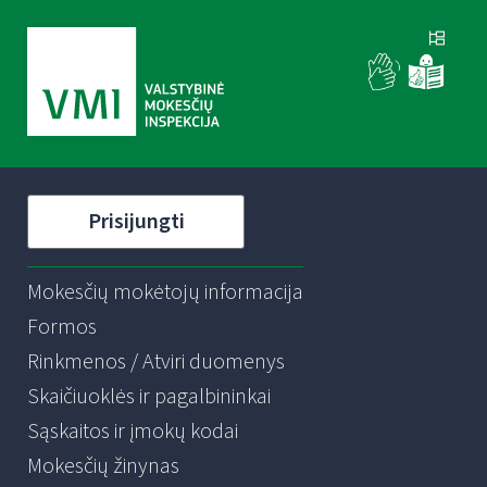
Prisijungti
Mokesčių mokėtojų informacija
Formos
Rinkmenos / Atviri duomenys
Skaičiuoklės ir pagalbininkai
Sąskaitos ir įmokų kodai
Mokesčių žinynas