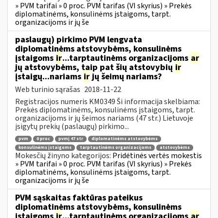
» PVM tarifai » 0 proc. PVM tarifas (VI skyrius) » Prekės
diplomatinėms, konsulinėms įstaigoms, tarpt.
organizacijoms ir jų še
paslaugų) pirkimo PVM lengvata
diplomatinėms atstovybėms, konsulinėms
įstaigoms
ir
...tarptautinėms organizacijoms
ar
jų atstovybėms, taip pat šių atstovybių
ir
įstaigų...nariams
ir
jų šeimų nariams?
Web turinio sąrašas
2018-11-22
Registracijos numeris KM0349 Ši informacija skelbiama:
Prekės diplomatinėms, konsulinėms įstaigoms, tarpt.
organizacijoms ir jų šeimos nariams (47 str.) Lietuvoje
įsigytų prekių (paslaugų) pirkimo...
pvm
0 proc
pvmį 47 str
diplomatinėms atstovybėms
konsulinėms įstaigoms
tarptautinėms organizacijoms
atstovybėms
Mokesčių žinyno kategorijos:
Pridėtinės vertės mokestis
» PVM tarifai » 0 proc. PVM tarifas (VI skyrius) » Prekės
diplomatinėms, konsulinėms įstaigoms, tarpt.
organizacijoms ir jų še
PVM sąskaitas faktūras pateikus
diplomatinėms atstovybėms, konsulinėms
įstaigoms
ir
...tarptautinėms organizacijoms
ar