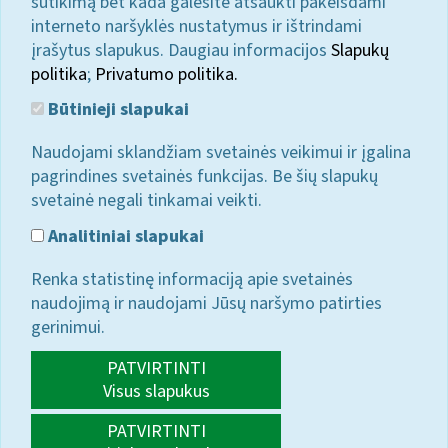
sutikimą bet kada galėsite atšaukti pakeisdami
interneto naršyklės nustatymus ir ištrindami
įrašytus slapukus. Daugiau informacijos
Slapukų
politika
;
Privatumo politika.
Būtinieji slapukai
Naudojami sklandžiam svetainės veikimui ir įgalina
pagrindines svetainės funkcijas. Be šių slapukų
svetainė negali tinkamai veikti.
Analitiniai slapukai
Renka statistinę informaciją apie svetainės
naudojimą ir naudojami Jūsų naršymo patirties
gerinimui.
PATVIRTINTI
Visus slapukus
PATVIRTINTI