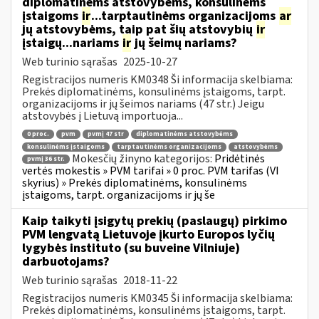
diplomatinėms atstovybėms, konsulinėms
įstaigoms
ir
...tarptautinėms organizacijoms
ar
jų atstovybėms, taip pat šių atstovybių
ir
įstaigų...nariams
ir
jų šeimų nariams?
Web turinio sąrašas
2025-10-27
Registracijos numeris KM0348 Ši informacija skelbiama:
Prekės diplomatinėms, konsulinėms įstaigoms, tarpt.
organizacijoms ir jų šeimos nariams (47 str.) Jeigu
atstovybės į Lietuvą importuoja...
0 proc.
pvm
pvmį 47 str
diplomatinėms atstovybėms
konsulinėms įstaigoms
tarptautinėms organizacijoms
atstovybėms
Mokesčių žinyno kategorijos:
Pridėtinės
pvmį 36 str.
vertės mokestis » PVM tarifai » 0 proc. PVM tarifas (VI
skyrius) » Prekės diplomatinėms, konsulinėms
įstaigoms, tarpt. organizacijoms ir jų še
Kaip taikyti įsigytų prekių (paslaugų) pirkimo
PVM lengvatą Lietuvoje įkurto Europos lyčių
lygybės instituto (su buveine Vilniuje)
darbuotojams?
Web turinio sąrašas
2018-11-22
Registracijos numeris KM0345 Ši informacija skelbiama:
Prekės diplomatinėms, konsulinėms įstaigoms, tarpt.