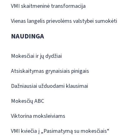
VMI skaitmeninė transformacija
Vienas langelis prievolėms valstybei sumokėti
NAUDINGA
Mokesčiai ir jų dydžiai
Atsiskaitymas grynaisiais pinigais
Dažniausiai užduodami klausimai
Mokesčių ABC
Viktorina moksleiviams
VMI kviečia į „Pasimatymą su mokesčiais“