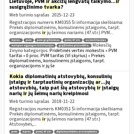
Lietuvoje, PVM
ir
akcizų lengvatų taikymo...
ir
susigrąžinimo
tvarka
?
Web turinio sąrašas
2025-12-23
Registracijos numeris KM0355 Ši informacija skelbiama:
Prekės diplomatinėms, konsulinėms įstaigoms, tarpt.
organizacijoms
ir
jų šeimos nariams (47 str.) PVM...
0 proc.
pvm
pvm grąžinimas
pvmį 47 str.
es institucijos
Mokesčių
europos sąjungos institucijos
grąžinimo procedūra.
žinyno kategorijos:
Pridėtinės vertės mokestis » PVM
tarifai » 0 proc. PVM tarifas (VI skyrius) » Prekės
diplomatinėms, konsulinėms įstaigoms, tarpt.
organizacijoms ir jų še
Kokia
diplomatinių atstovybių, konsulinių
įstaigų
ir
tarptautinių organizacijų
ar
...jų
atstovybių, taip pat šių atstovybių
ir
įstaigų
narių
ir
jų šeimų narių kreipimosi
Web turinio sąrašas
2018-11-22
Registracijos numeris KM0351 Ši informacija skelbiama:
Prekės diplomatinėms, konsulinėms įstaigoms, tarpt.
organizacijoms
ir
jų šeimos nariams (47 str.)
Atstovybės,...
pvm
0 proc
pvmį 47 str
diplomatinėms atstovybėms