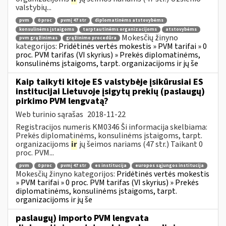
valstybių...
pvm
0 proc
pvmį 47 str
diplomatinėms atstovybėms
konsulinėms įstaigoms
tarptautinėms organizacijoms
atstovybėms
Mokesčių žinyno
pvm grąžinimas
grąžinimo procedūra
kategorijos:
Pridėtinės vertės mokestis » PVM tarifai » 0
proc. PVM tarifas (VI skyrius) » Prekės diplomatinėms,
konsulinėms įstaigoms, tarpt. organizacijoms ir jų še
Kaip taikyti kitoje ES valstybėje įsikūrusiai ES
institucijai Lietuvoje įsigytų prekių (paslaugų)
pirkimo PVM lengvatą?
Web turinio sąrašas
2018-11-22
Registracijos numeris KM0346 Ši informacija skelbiama:
Prekės diplomatinėms, konsulinėms įstaigoms, tarpt.
organizacijoms
ir
jų šeimos nariams (47 str.) Taikant 0
proc. PVM...
pvm
0 proc
pvmį 47 str
es institucija
europos sąjungos institucija
Mokesčių žinyno kategorijos:
Pridėtinės vertės mokestis
» PVM tarifai » 0 proc. PVM tarifas (VI skyrius) » Prekės
diplomatinėms, konsulinėms įstaigoms, tarpt.
organizacijoms ir jų še
paslaugų) importo PVM lengvata