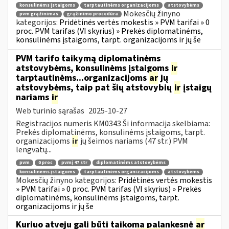
konsulinėms įstaigoms
tarptautinėms organizacijoms
atstovybėms
Mokesčių žinyno
pvm grąžinimas
grąžinimo procedūra
kategorijos:
Pridėtinės vertės mokestis » PVM tarifai » 0
proc. PVM tarifas (VI skyrius) » Prekės diplomatinėms,
konsulinėms įstaigoms, tarpt. organizacijoms ir jų še
PVM tarifo taikymą diplomatinėms
atstovybėms, konsulinėms įstaigoms
ir
tarptautinėms...organizacijoms
ar
jų
atstovybėms, taip pat šių atstovybių
ir
įstaigų
nariams
ir
Web turinio sąrašas
2025-10-27
Registracijos numeris KM0343 Ši informacija skelbiama:
Prekės diplomatinėms, konsulinėms įstaigoms, tarpt.
organizacijoms
ir
jų šeimos nariams (47 str.) PVM
lengvatų...
pvm
0 proc
pvmį 47 str
diplomatinėms atstovybėms
konsulinėms įstaigoms
tarptautinėms organizacijoms
atstovybėms
Mokesčių žinyno kategorijos:
Pridėtinės vertės mokestis
» PVM tarifai » 0 proc. PVM tarifas (VI skyrius) » Prekės
diplomatinėms, konsulinėms įstaigoms, tarpt.
organizacijoms ir jų še
Kuriuo atveju gali būti taikoma palankesnė
ar