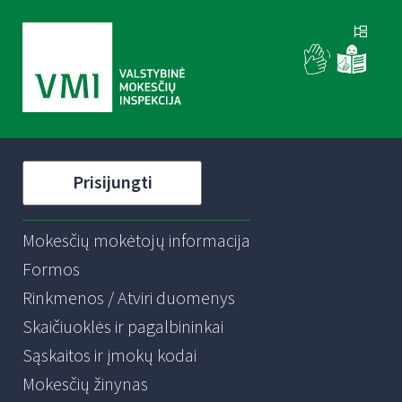
Prisijungti
Mokesčių mokėtojų informacija
Formos
Rinkmenos / Atviri duomenys
Skaičiuoklės ir pagalbininkai
Sąskaitos ir įmokų kodai
Mokesčių žinynas