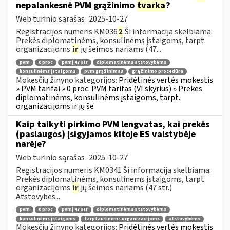
nepalankesnė PVM grąžinimo
tvarka
?
Web turinio sąrašas
2025-10-27
Registracijos numeris KM036
2
Ši informacija skelbiama:
Prekės diplomatinėms, konsulinėms įstaigoms, tarpt.
organizacijoms
ir
jų šeimos nariams (47...
pvm
0 proc
pvmį 47 str
diplomatinėms atstovybėms
konsulinėms įstaigoms
pvm grąžinimas
grąžinimo procedūra
Mokesčių žinyno kategorijos:
Pridėtinės vertės mokestis
» PVM tarifai » 0 proc. PVM tarifas (VI skyrius) » Prekės
diplomatinėms, konsulinėms įstaigoms, tarpt.
organizacijoms ir jų še
Kaip taikyti pirkimo PVM lengvatas, kai prekės
(paslaugos) įsigyjamos kitoje ES valstybėje
narėje?
Web turinio sąrašas
2025-10-27
Registracijos numeris KM0341 Ši informacija skelbiama:
Prekės diplomatinėms, konsulinėms įstaigoms, tarpt.
organizacijoms
ir
jų šeimos nariams (47 str.)
Atstovybės...
pvm
0 proc
pvmį 47 str
diplomatinėms atstovybėms
konsulinėms įstaigoms
tarptautinėms organizacijoms
atstovybėms
Mokesčių žinyno kategorijos:
Pridėtinės vertės mokestis