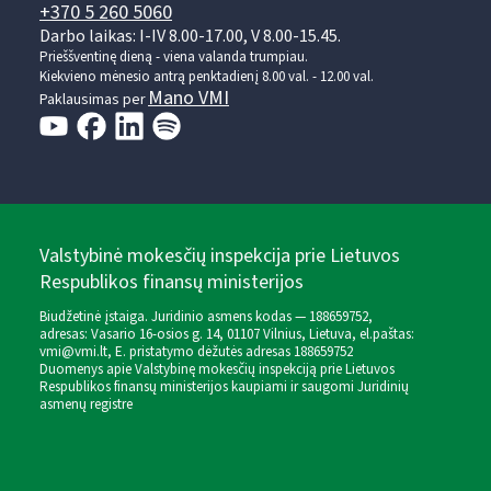
+370 5 260 5060
Darbo laikas: I-IV 8.00-17.00, V 8.00-15.45.
Prieššventinę dieną - viena valanda trumpiau.
Kiekvieno mėnesio antrą penktadienį 8.00 val. - 12.00 val.
Mano VMI
Paklausimas per
Valstybinė mokesčių inspekcija prie Lietuvos
Respublikos finansų ministerijos
Biudžetinė įstaiga. Juridinio asmens kodas — 188659752,
adresas: Vasario 16-osios g. 14, 01107 Vilnius, Lietuva, el.paštas:
vmi@vmi.lt
, E. pristatymo dėžutės adresas 188659752
Duomenys apie Valstybinę mokesčių inspekciją prie Lietuvos
Respublikos finansų ministerijos kaupiami ir saugomi Juridinių
asmenų registre