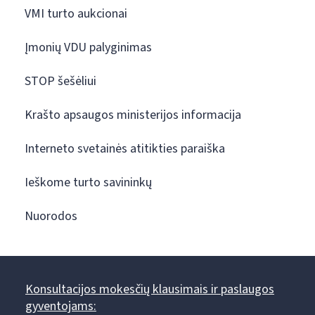
VMI turto aukcionai
Įmonių VDU palyginimas
STOP šešėliui
Krašto apsaugos ministerijos informacija
Interneto svetainės atitikties paraiška
Ieškome turto savininkų
Nuorodos
Konsultacijos mokesčių klausimais ir paslaugos
gyventojams: