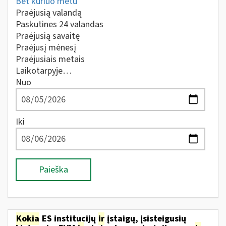
Bet kuriuo metu
Praėjusią valandą
Paskutines 24 valandas
Praėjusią savaitę
Praėjusį mėnesį
Praėjusiais metais
Laikotarpyje…
Nuo
Iki
Paieška
Kokia
ES institucijų
ir
įstaigų, įsisteigusių