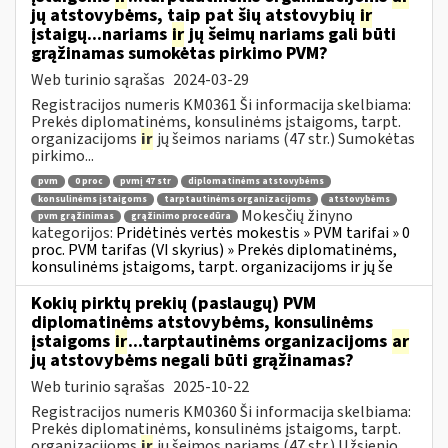
jų atstovybėms, taip pat šių atstovybių
ir
įstaigų...nariams
ir
jų šeimų nariams gali būti
grąžinamas sumokėtas pirkimo PVM?
Web turinio sąrašas
2024-03-29
Registracijos numeris KM0361 Ši informacija skelbiama:
Prekės diplomatinėms, konsulinėms įstaigoms, tarpt.
organizacijoms
ir
jų šeimos nariams (47 str.) Sumokėtas
pirkimo...
pvm
0 proc
pvmį 47 str
diplomatinėms atstovybėms
konsulinėms įstaigoms
tarptautinėms organizacijoms
atstovybėms
Mokesčių žinyno
pvm grąžinimas
grąžinimo procedūra
kategorijos:
Pridėtinės vertės mokestis » PVM tarifai » 0
proc. PVM tarifas (VI skyrius) » Prekės diplomatinėms,
konsulinėms įstaigoms, tarpt. organizacijoms ir jų še
Kokių pirktų prekių (paslaugų) PVM
diplomatinėms atstovybėms, konsulinėms
įstaigoms
ir
...tarptautinėms organizacijoms
ar
jų atstovybėms negali būti grąžinamas?
Web turinio sąrašas
2025-10-22
Registracijos numeris KM0360 Ši informacija skelbiama:
Prekės diplomatinėms, konsulinėms įstaigoms, tarpt.
organizacijoms
ir
jų šeimos nariams (47 str.) Užsienio