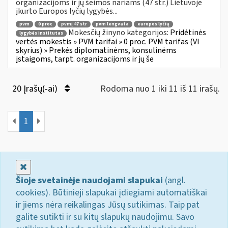
organizacijoms ir jų šeimos nariams (47 str.) Lietuvoje
įkurto Europos lyčių lygybės...
pvm
0 proc
pvmį 47 str
pvm lengvata
europos lyčių
Mokesčių žinyno kategorijos:
Pridėtinės
lygybės institutas
vertės mokestis » PVM tarifai » 0 proc. PVM tarifas (VI
skyrius) » Prekės diplomatinėms, konsulinėms
įstaigoms, tarpt. organizacijoms ir jų še
20 Įrašų(-ai)
Rodoma nuo 1 iki 11 iš 11 irašų.
1
Uždaryti
Šioje svetainėje naudojami slapukai
(angl.
cookies). Būtinieji slapukai įdiegiami automatiškai
ir jiems nėra reikalingas Jūsų sutikimas. Taip pat
galite sutikti ir su kitų slapukų naudojimu. Savo