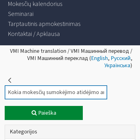
Mokesčių kalendorius
Seminarai
Tarptautinis apmokestinimas
Kontaktai / Apklausa
VMI Machine translation / VMI Машинный перевод /
VMI Машинний переклад (
English
,
Русский
,
Українська
)
Paieška
Kategorijos