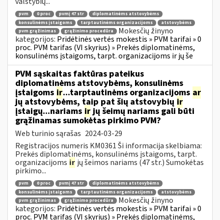
valstybių...
pvm
0 proc
pvmį 47 str
diplomatinėms atstovybėms
konsulinėms įstaigoms
tarptautinėms organizacijoms
atstovybėms
Mokesčių žinyno
pvm grąžinimas
grąžinimo procedūra
kategorijos:
Pridėtinės vertės mokestis » PVM tarifai » 0
proc. PVM tarifas (VI skyrius) » Prekės diplomatinėms,
konsulinėms įstaigoms, tarpt. organizacijoms ir jų še
PVM sąskaitas faktūras pateikus
diplomatinėms atstovybėms, konsulinėms
įstaigoms
ir
...tarptautinėms organizacijoms
ar
jų atstovybėms, taip pat šių atstovybių
ir
įstaigų...nariams
ir
jų šeimų nariams gali būti
grąžinamas sumokėtas pirkimo PVM?
Web turinio sąrašas
2024-03-29
Registracijos numeris KM0361 Ši informacija skelbiama:
Prekės diplomatinėms, konsulinėms įstaigoms, tarpt.
organizacijoms
ir
jų šeimos nariams (47 str.) Sumokėtas
pirkimo...
pvm
0 proc
pvmį 47 str
diplomatinėms atstovybėms
konsulinėms įstaigoms
tarptautinėms organizacijoms
atstovybėms
Mokesčių žinyno
pvm grąžinimas
grąžinimo procedūra
kategorijos:
Pridėtinės vertės mokestis » PVM tarifai » 0
proc. PVM tarifas (VI skyrius) » Prekės diplomatinėms,