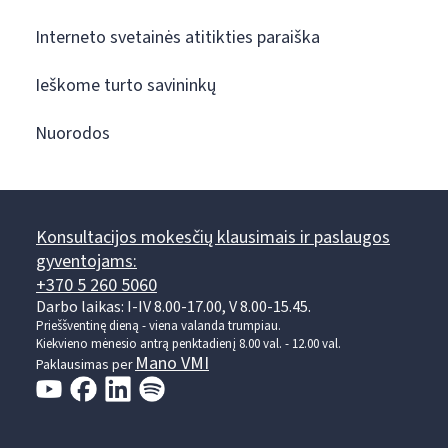
Interneto svetainės atitikties paraiška
Ieškome turto savininkų
Nuorodos
Konsultacijos mokesčių klausimais ir paslaugos
gyventojams:
+370 5 260 5060
Darbo laikas: I-IV 8.00-17.00, V 8.00-15.45.
Prieššventinę dieną - viena valanda trumpiau.
Kiekvieno mėnesio antrą penktadienį 8.00 val. - 12.00 val.
Mano VMI
Paklausimas per