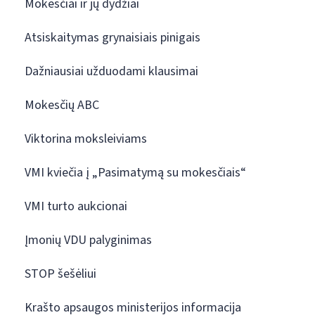
Mokesčiai ir jų dydžiai
Atsiskaitymas grynaisiais pinigais
Dažniausiai užduodami klausimai
Mokesčių ABC
Viktorina moksleiviams
VMI kviečia į „Pasimatymą su mokesčiais“
VMI turto aukcionai
Įmonių VDU palyginimas
STOP šešėliui
Krašto apsaugos ministerijos informacija