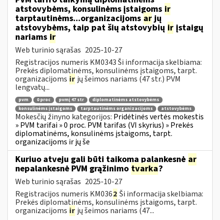
atstovybėms, konsulinėms įstaigoms
ir
tarptautinėms...organizacijoms
ar
jų
atstovybėms, taip pat šių atstovybių
ir
įstaigų
nariams
ir
Web turinio sąrašas
2025-10-27
Registracijos numeris KM0343 Ši informacija skelbiama:
Prekės diplomatinėms, konsulinėms įstaigoms, tarpt.
organizacijoms
ir
jų šeimos nariams (47 str.) PVM
lengvatų...
pvm
0 proc
pvmį 47 str
diplomatinėms atstovybėms
konsulinėms įstaigoms
tarptautinėms organizacijoms
atstovybėms
Mokesčių žinyno kategorijos:
Pridėtinės vertės mokestis
» PVM tarifai » 0 proc. PVM tarifas (VI skyrius) » Prekės
diplomatinėms, konsulinėms įstaigoms, tarpt.
organizacijoms ir jų še
Kuriuo atveju gali būti taikoma palankesnė
ar
nepalankesnė PVM grąžinimo
tvarka
?
Web turinio sąrašas
2025-10-27
Registracijos numeris KM036
2
Ši informacija skelbiama:
Prekės diplomatinėms, konsulinėms įstaigoms, tarpt.
organizacijoms
ir
jų šeimos nariams (47...