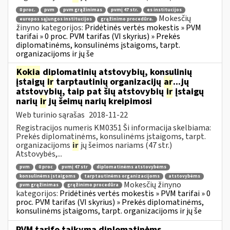
0 proc.
pvm
pvm grąžinimas
pvmį 47 str.
es institucijos
Mokesčių
europos sąjungos institucijos
grąžinimo procedūra.
žinyno kategorijos:
Pridėtinės vertės mokestis » PVM
tarifai » 0 proc. PVM tarifas (VI skyrius) » Prekės
diplomatinėms, konsulinėms įstaigoms, tarpt.
organizacijoms ir jų še
Kokia
diplomatinių atstovybių, konsulinių
įstaigų
ir
tarptautinių organizacijų
ar
...jų
atstovybių, taip pat šių atstovybių
ir
įstaigų
narių
ir
jų šeimų narių kreipimosi
Web turinio sąrašas
2018-11-22
Registracijos numeris KM0351 Ši informacija skelbiama:
Prekės diplomatinėms, konsulinėms įstaigoms, tarpt.
organizacijoms
ir
jų šeimos nariams (47 str.)
Atstovybės,...
pvm
0 proc
pvmį 47 str
diplomatinėms atstovybėms
konsulinėms įstaigoms
tarptautinėms organizacijoms
atstovybėms
Mokesčių žinyno
pvm grąžinimas
grąžinimo procedūra
kategorijos:
Pridėtinės vertės mokestis » PVM tarifai » 0
proc. PVM tarifas (VI skyrius) » Prekės diplomatinėms,
konsulinėms įstaigoms, tarpt. organizacijoms ir jų še
PVM tarifo taikymą diplomatinėms