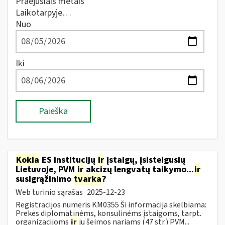
Praėjusiais metais
Laikotarpyje…
Nuo
Iki
Paieška
Kokia
ES institucijų
ir
įstaigų, įsisteigusių
Lietuvoje, PVM
ir
akcizų lengvatų taikymo...
ir
susigrąžinimo
tvarka
?
Web turinio sąrašas
2025-12-23
Registracijos numeris KM0355 Ši informacija skelbiama:
Prekės diplomatinėms, konsulinėms įstaigoms, tarpt.
organizacijoms
ir
jų šeimos nariams (47 str.) PVM...