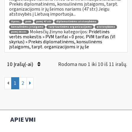
Prekės diplomatinėms, konsulinėms įstaigoms, tarpt.
organizacijoms ir jų šeimos nariams (47 str.) Jeigu
atstovybės į Lietuvą importuoja...
0 proc.
pvm
pvmį 47 str
diplomatinėms atstovybėms
konsulinėms įstaigoms
tarptautinėms organizacijoms
atstovybėms
Mokesčių žinyno kategorijos:
Pridėtinės
pvmį 36 str.
vertės mokestis » PVM tarifai » 0 proc. PVM tarifas (VI
skyrius) » Prekės diplomatinėms, konsulinėms
įstaigoms, tarpt. organizacijoms ir jų še
10 Įrašų(-ai)
Rodoma nuo 1 iki 10 iš 11 irašų.
1
2
APIE VMI