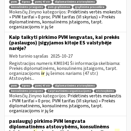
pvm
0 proc
pvmį 47 str
diplomatinėms atstovybėms
konsulinėms įstaigoms
pvm grąžinimas
grąžinimo procedūra
Mokesčių žinyno kategorijos:
Pridėtinės vertės mokestis
» PVM tarifai » 0 proc. PVM tarifas (VI skyrius) » Prekės
diplomatinėms, konsulinėms įstaigoms, tarpt.
organizacijoms ir jų še
Kaip taikyti pirkimo PVM lengvatas, kai prekės
(paslaugos) įsigyjamos kitoje ES valstybėje
narėje?
Web turinio sąrašas
2025-10-27
Registracijos numeris KM0341 Ši informacija skelbiama:
Prekės diplomatinėms, konsulinėms įstaigoms, tarpt.
organizacijoms
ir
jų šeimos nariams (47 str.)
Atstovybės...
pvm
0 proc
pvmį 47 str
diplomatinėms atstovybėms
konsulinėms įstaigoms
tarptautinėms organizacijoms
atstovybėms
Mokesčių žinyno kategorijos:
Pridėtinės vertės mokestis
» PVM tarifai » 0 proc. PVM tarifas (VI skyrius) » Prekės
diplomatinėms, konsulinėms įstaigoms, tarpt.
organizacijoms ir jų še
paslaugų) pirkimo PVM lengvata
diplomatinėms atstovybėms, konsulinėms