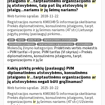
įstaigoms
ir
...tarptautinėms organizacijoms
ar
jų atstovybėms, taip pat šių atstovybių
ir
įstaigų...nariams
ir
jų šeimų nariams?
Web turinio sąrašas
2018-11-22
Registracijos numeris KM0349 Ši informacija skelbiama:
Prekės diplomatinėms, konsulinėms įstaigoms, tarpt.
organizacijoms ir jų šeimos nariams (47 str.) Lietuvoje
įsigytų prekių (paslaugų) pirkimo...
pvm
0 proc
pvmį 47 str
diplomatinėms atstovybėms
konsulinėms įstaigoms
tarptautinėms organizacijoms
atstovybėms
Mokesčių žinyno kategorijos:
Pridėtinės vertės mokestis
» PVM tarifai » 0 proc. PVM tarifas (VI skyrius) » Prekės
diplomatinėms, konsulinėms įstaigoms, tarpt.
organizacijoms ir jų še
Kokių pirktų prekių (paslaugų) PVM
diplomatinėms atstovybėms, konsulinėms
įstaigoms
ir
...tarptautinėms organizacijoms
ar
jų atstovybėms negali būti grąžinamas?
Web turinio sąrašas
2025-10-22
Registracijos numeris KM0360 Ši informacija skelbiama:
Prekės diplomatinėms, konsulinėms įstaigoms, tarpt.
organizacijoms
ir
jų šeimos nariams (47 str.) Užsienio