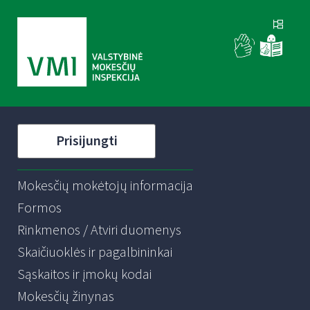
Prisijungti
Mokesčių mokėtojų informacija
Formos
Rinkmenos / Atviri duomenys
Skaičiuoklės ir pagalbininkai
Sąskaitos ir įmokų kodai
Mokesčių žinynas