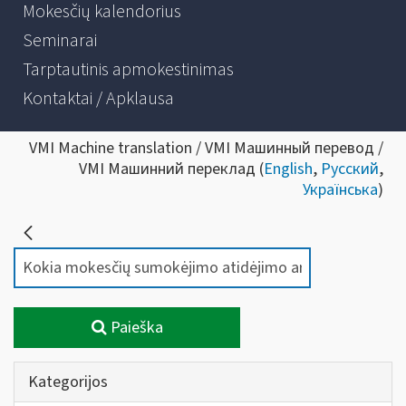
Mokesčių kalendorius
Seminarai
Tarptautinis apmokestinimas
Kontaktai / Apklausa
VMI Machine translation / VMI Машинный перевод /
VMI Машинний переклад (
English
,
Русский
,
Українська
)
Paieška
Kategorijos