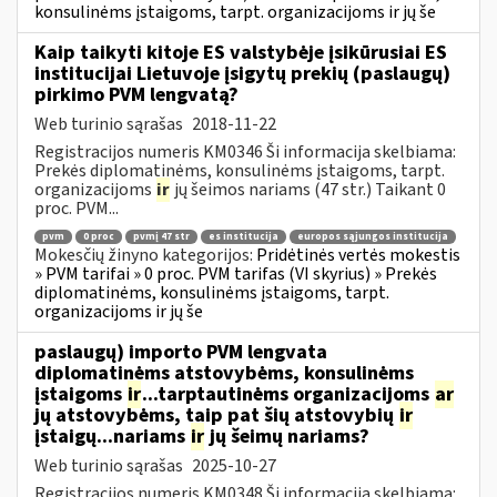
konsulinėms įstaigoms, tarpt. organizacijoms ir jų še
Kaip taikyti kitoje ES valstybėje įsikūrusiai ES
institucijai Lietuvoje įsigytų prekių (paslaugų)
pirkimo PVM lengvatą?
Web turinio sąrašas
2018-11-22
Registracijos numeris KM0346 Ši informacija skelbiama:
Prekės diplomatinėms, konsulinėms įstaigoms, tarpt.
organizacijoms
ir
jų šeimos nariams (47 str.) Taikant 0
proc. PVM...
pvm
0 proc
pvmį 47 str
es institucija
europos sąjungos institucija
Mokesčių žinyno kategorijos:
Pridėtinės vertės mokestis
» PVM tarifai » 0 proc. PVM tarifas (VI skyrius) » Prekės
diplomatinėms, konsulinėms įstaigoms, tarpt.
organizacijoms ir jų še
paslaugų) importo PVM lengvata
diplomatinėms atstovybėms, konsulinėms
įstaigoms
ir
...tarptautinėms organizacijoms
ar
jų atstovybėms, taip pat šių atstovybių
ir
įstaigų...nariams
ir
jų šeimų nariams?
Web turinio sąrašas
2025-10-27
Registracijos numeris KM0348 Ši informacija skelbiama: