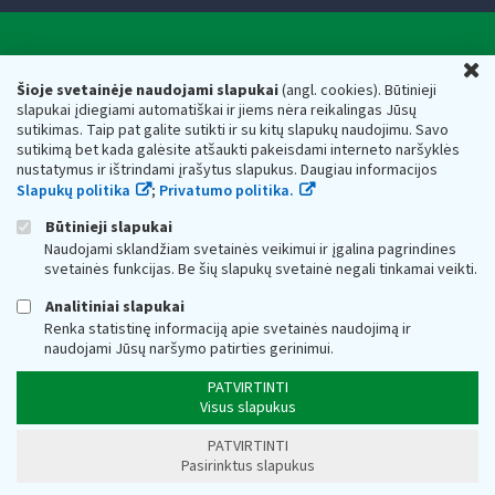
Valstybinė mokesčių inspekcija prie Lietuvos
U
Respublikos finansų ministerijos
Šioje svetainėje naudojami slapukai
(angl. cookies). Būtinieji
slapukai įdiegiami automatiškai ir jiems nėra reikalingas Jūsų
Biudžetinė įstaiga. Juridinio asmens kodas — 188659752,
sutikimas. Taip pat galite sutikti ir su kitų slapukų naudojimu. Savo
adresas: Vasario 16-osios g. 14, 01107 Vilnius, Lietuva, el.paštas:
sutikimą bet kada galėsite atšaukti pakeisdami interneto naršyklės
vmi@vmi.lt
, E. pristatymo dėžutės adresas 188659752
nustatymus ir ištrindami įrašytus slapukus. Daugiau informacijos
Duomenys apie Valstybinę mokesčių inspekciją prie Lietuvos
Slapukų politika
;
Privatumo politika.
Respublikos finansų ministerijos kaupiami ir saugomi Juridinių
asmenų registre
Būtinieji slapukai
Naudojami sklandžiam svetainės veikimui ir įgalina pagrindines
svetainės funkcijas. Be šių slapukų svetainė negali tinkamai veikti.
Analitiniai slapukai
Renka statistinę informaciją apie svetainės naudojimą ir
naudojami Jūsų naršymo patirties gerinimui.
PATVIRTINTI
Visus slapukus
PATVIRTINTI
Pasirinktus slapukus