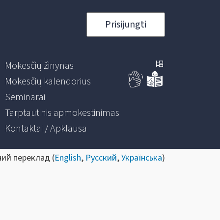
Prisijungti
Mokesčių žinynas
Mokesčių kalendorius
Seminarai
Tarptautinis apmokestinimas
Kontaktai / Apklausa
ний переклад (
English
,
Русский
,
Українська
)