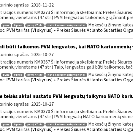
urinio sąrašas
2018-11-22
tracijos numeris KM0373 Ši informacija skelbiama: Prekės Šiaurės 
omenių vienetams (47 str.) PVM lengvatos taikomos grąžinant prek
Mokesčių žinyno kateg
pvm
0 proc
pvmį 47 str
nato kariuomenių vienetai
roc. PVM tarifas (VI skyrius) » Prekės Šiaurės Atlanto Sutarties Or
li būti taikomos PVM lengvatos, kai NATO kariuomenių 
urinio sąrašas
2025-10-27
tracijos numeris KM0367 Ši informacija skelbiama: Prekės Šiaurės 
omenių vienetams (47 str.) Taip, lengvatos gali būti taikomos, tačia
Mokesčių žinyno kateg
pvm
0 proc
pvmį 47 str
nato kariuomenių vienetai
roc. PVM tarifas (VI skyrius) » Prekės Šiaurės Atlanto Sutarties Or
e teisės aktai nustato PVM lengvatų taikymo NATO kar
urinio sąrašas
2025-10-27
tracijos numeris KM0370 Ši informacija skelbiama: Prekės Šiaurės 
omenių vienetams (47 str.) PVM lengvatų NATO kariuomenių viene
Mokesčių žinyno kateg
pvm
0 proc
pvmį 47 str
nato kariuomenių vienetai
roc. PVM tarifas (VI skyrius) » Prekės Šiaurės Atlanto Sutarties Or