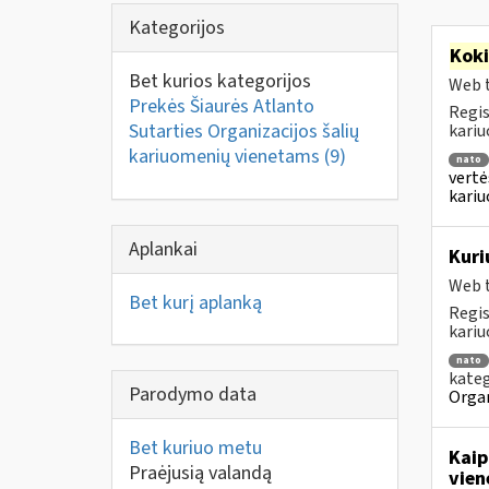
Kategorijos
Kok
Bet kurios kategorijos
Web t
Prekės Šiaurės Atlanto
Regis
Sutarties Organizacijos šalių
kariu
kariuomenių vienetams
(9)
nato
vertė
kari
Aplankai
Kuri
Web t
Bet kurį aplanką
Regis
kariu
nato
kateg
Parodymo data
Organ
Bet kuriuo metu
Kaip
Praėjusią valandą
vien