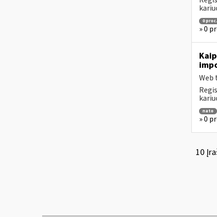
Regis
kariu
0 proc
» 0 p
Kaip
impo
Web t
Regis
kariu
nato
» 0 p
10 Įra