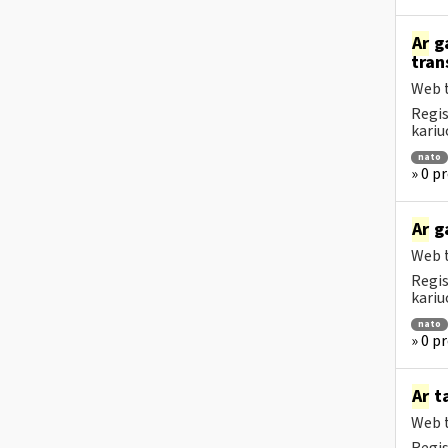
Ar
ga
tran
Web t
Regis
kariu
nato
» 0 p
Ar
ga
Web t
Regis
kariu
nato
» 0 p
Ar
ta
Web t