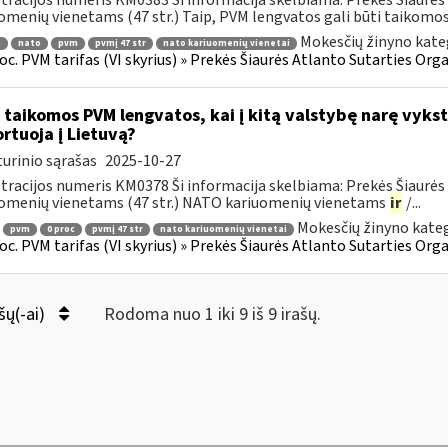
tracijos numeris KM0383 Ši informacija skelbiama: Prekės Šiaurės 
omenių vienetams (47 str.) Taip, PVM lengvatos gali būti taikomos ti
Mokesčių žinyno kate
.
nato
pvm
pvmį 47 str
nato kariuomenių vienetai
roc. PVM tarifas (VI skyrius) » Prekės Šiaurės Atlanto Sutarties Or
 taikomos PVM lengvatos, kai į kitą valstybę narę vyks
rtuoja į Lietuvą?
urinio sąrašas
2025-10-27
tracijos numeris KM0378 Ši informacija skelbiama: Prekės Šiaurės 
omenių vienetams (47 str.) NATO kariuomenių vienetams
ir
/...
Mokesčių žinyno kateg
pvm
0 proc
pvmį 47 str
nato kariuomenių vienetai
roc. PVM tarifas (VI skyrius) » Prekės Šiaurės Atlanto Sutarties Or
šų(-ai)
Rodoma nuo 1 iki 9 iš 9 irašų.