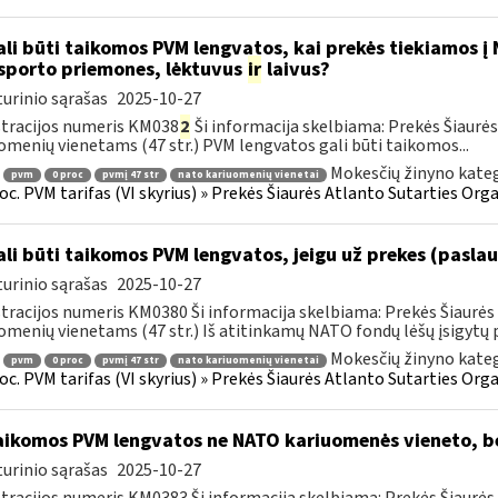
li būti taikomos PVM lengvatos, kai prekės tiekiamos į
sporto priemones, lėktuvus
ir
laivus?
urinio sąrašas
2025-10-27
tracijos numeris KM038
2
Ši informacija skelbiama: Prekės Šiaurės
omenių vienetams (47 str.) PVM lengvatos gali būti taikomos...
Mokesčių žinyno kateg
pvm
0 proc
pvmį 47 str
nato kariuomenių vienetai
roc. PVM tarifas (VI skyrius) » Prekės Šiaurės Atlanto Sutarties Or
li būti taikomos PVM lengvatos, jeigu už prekes (pasl
urinio sąrašas
2025-10-27
tracijos numeris KM0380 Ši informacija skelbiama: Prekės Šiaurės 
omenių vienetams (47 str.) Iš atitinkamų NATO fondų lėšų įsigytų p
Mokesčių žinyno kateg
pvm
0 proc
pvmį 47 str
nato kariuomenių vienetai
roc. PVM tarifas (VI skyrius) » Prekės Šiaurės Atlanto Sutarties Or
ikomos PVM lengvatos ne NATO kariuomenės vieneto, be
urinio sąrašas
2025-10-27