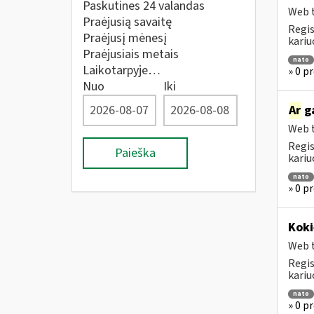
Paskutines 24 valandas
Web t
Praėjusią savaitę
Regis
Praėjusį mėnesį
kariu
Praėjusiais metais
nato
Laikotarpyje…
» 0 p
Nuo
Iki
Ar
ga
Web t
Regis
Paieška
kariu
nato
» 0 p
Koki
Web t
Regis
kariu
nato
» 0 p