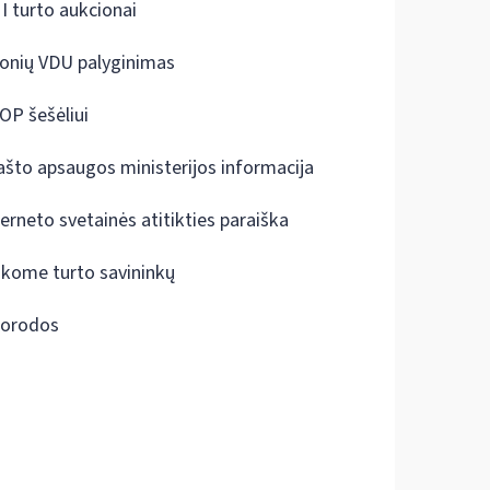
I turto aukcionai
onių VDU palyginimas
OP šešėliui
ašto apsaugos ministerijos informacija
terneto svetainės atitikties paraiška
škome turto savininkų
orodos