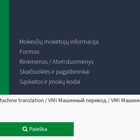
Mokesčių mokėtojų informacija
Formos
Rinkmenos / Atviri duomenys
Skaičiuoklės ir pagalbininkai
Sąskaitos ir įmokų kodai
Machine translation / VMI Машинный перевод / VMI Машин
Paieška