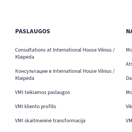
PASLAUGOS
N
Consultations at International House Vilnius /
Mo
Klaipėda
At
Консультации в International House Vilnius /
Klaipėda
Da
VMI teikiamos paslaugos
Mo
VMI kliento profilis
Vi
VMI skaitmeninė transformacija
VM