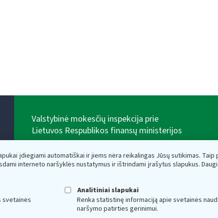
Valstybinė mokesčių inspekcija prie
Lietuvos Respublikos finansų ministerijos
Biudžetinė įstaiga. Juridinio asmens kodas — 188659752,
adresas: Vasario 16-osios g. 14, 01107 Vilnius, Lietuva,
lapukai įdiegiami automatiškai ir jiems nėra reikalingas Jūsų sutikimas. Taip pa
el.paštas:
vmi@vmi.lt
, E. pristatymo dėžutės adresas
sdami interneto naršyklės nustatymus ir ištrindami įrašytus slapukus. Daug
188659752
Duomenys apie Valstybinę mokesčių inspekciją prie
Lietuvos Respublikos finansų ministerijos kaupiami ir
Analitiniai slapukai
saugomi Juridinių asmenų registre
s svetainės
Renka statistinę informaciją apie svetainės naud
naršymo patirties gerinimui.