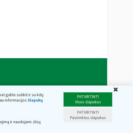
Uždar
t galite sutikti ir su kitų
PATVIRTINTI
iau informacijos
Slapukų
Visus slapukus
PATVIRTINTI
Pasirinktus slapukus
ojimą ir naudojami Jūsų