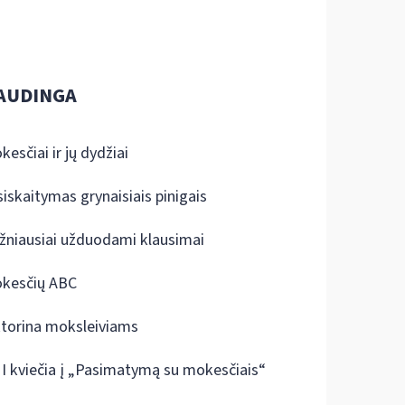
AUDINGA
kesčiai ir jų dydžiai
siskaitymas grynaisiais pinigais
žniausiai užduodami klausimai
kesčių ABC
ktorina moksleiviams
I kviečia į „Pasimatymą su mokesčiais“