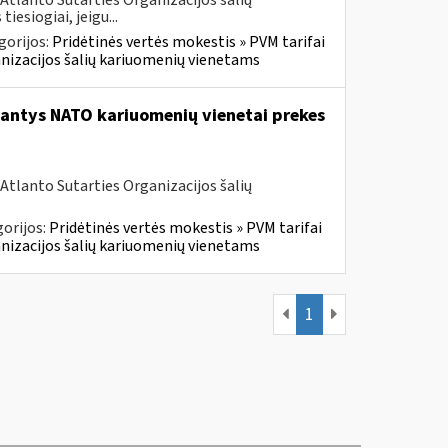
Atlanto Sutarties Organizacijos šalių
esiogiai, jeigu...
gorijos:
Pridėtinės vertės mokestis » PVM tarifai
ganizacijos šalių kariuomenių vienetams
tantys NATO kariuomenių vienetai prekes
Atlanto Sutarties Organizacijos šalių
orijos:
Pridėtinės vertės mokestis » PVM tarifai
ganizacijos šalių kariuomenių vienetams
1