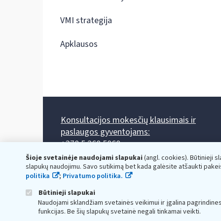
VMI strategija
Apklausos
Konsultacijos mokesčių klausimais ir
paslaugos gyventojams:
+370 5 260 5060
Darbo laikas: I-IV 8.00-17.00, V 8.00-15.45.
Šioje svetainėje naudojami slapukai
(angl. cookies). Būtinieji s
Prieššventinę dieną - viena valanda trumpiau.
slapukų naudojimu. Savo sutikimą bet kada galėsite atšaukti pakei
Kiekvieno mėnesio antrą penktadienį 8.00 val. - 12.00 val.
politika
;
Privatumo politika.
Mano VMI
Paklausimas per
Būtinieji slapukai
Naudojami sklandžiam svetainės veikimui ir įgalina pagrindine
funkcijas. Be šių slapukų svetainė negali tinkamai veikti.