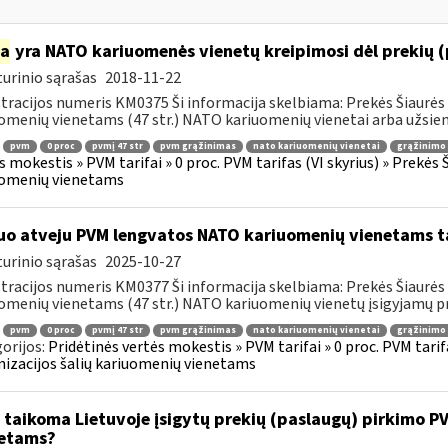
ia
yra NATO kariuomenės vienetų kreipimosi dėl prekių 
urinio sąrašas
2018-11-22
tracijos numeris KM0375 Ši informacija skelbiama: Prekės Šiaurės 
omenių vienetams (47 str.) NATO kariuomenių vienetai arba užsienio
pvm
0 proc
pvmį 47 str
pvm grąžinimas
nato kariuomenių vienetai
grąžinimo 
s mokestis » PVM tarifai » 0 proc. PVM tarifas (VI skyrius) » Prekės
uomenių vienetams
uo atveju PVM lengvatos NATO kariuomenių vienetams tai
urinio sąrašas
2025-10-27
tracijos numeris KM0377 Ši informacija skelbiama: Prekės Šiaurės 
omenių vienetams (47 str.) NATO kariuomenių vienetų įsigyjamų pr
pvm
0 proc
pvmį 47 str
pvm grąžinimas
nato kariuomenių vienetai
grąžinimo 
orijos:
Pridėtinės vertės mokestis » PVM tarifai » 0 proc. PVM tarif
izacijos šalių kariuomenių vienetams
 taikoma Lietuvoje įsigytų prekių (paslaugų) pirkimo 
etams?