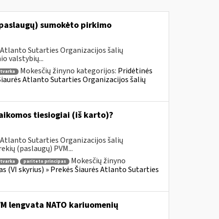
(paslaugų) sumokėto pirkimo
Atlanto Sutarties Organizacijos šalių
 valstybių...
Mokesčių žinyno kategorijos:
Pridėtinės
tvarka
 Šiaurės Atlanto Sutarties Organizacijos šalių
komos tiesiogiai (iš karto)?
Atlanto Sutarties Organizacijos šalių
ekių (paslaugų) PVM...
Mokesčių žinyno
tvarka
pariteto principas
as (VI skyrius) » Prekės Šiaurės Atlanto Sutarties
PVM lengvata NATO kariuomenių