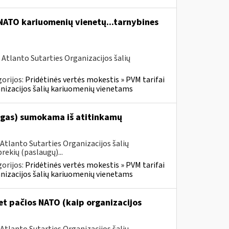
 NATO kariuomenių vienetų...tarnybines
 Atlanto Sutarties Organizacijos šalių
orijos:
Pridėtinės vertės mokestis » PVM tarifai
ganizacijos šalių kariuomenių vienetams
augas) sumokama iš atitinkamų
Atlanto Sutarties Organizacijos šalių
rekių (paslaugų)...
orijos:
Pridėtinės vertės mokestis » PVM tarifai
ganizacijos šalių kariuomenių vienetams
t pačios NATO (kaip organizacijos