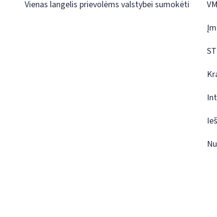
Vienas langelis prievolėms valstybei sumokėti
VM
Įm
ST
Kr
In
Ie
Nu