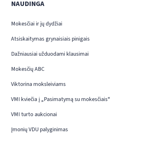
NAUDINGA
Mokesčiai ir jų dydžiai
Atsiskaitymas grynaisiais pinigais
Dažniausiai užduodami klausimai
Mokesčių ABC
Viktorina moksleiviams
VMI kviečia į „Pasimatymą su mokesčiais“
VMI turto aukcionai
Įmonių VDU palyginimas