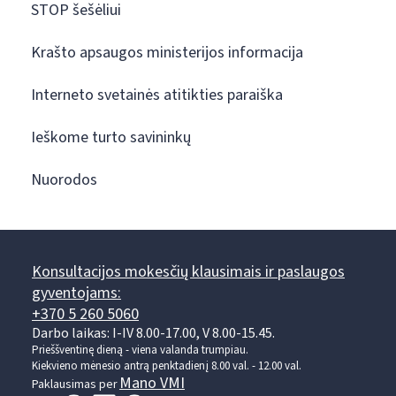
STOP šešėliui
Krašto apsaugos ministerijos informacija
Interneto svetainės atitikties paraiška
Ieškome turto savininkų
Nuorodos
Konsultacijos mokesčių klausimais ir paslaugos
gyventojams:
+370 5 260 5060
Darbo laikas: I-IV 8.00-17.00, V 8.00-15.45.
Prieššventinę dieną - viena valanda trumpiau.
Kiekvieno mėnesio antrą penktadienį 8.00 val. - 12.00 val.
Mano VMI
Paklausimas per