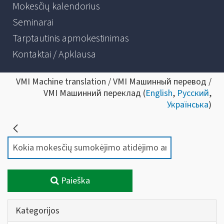
Mokesčių kalendorius
Seminarai
Tarptautinis apmokestinimas
Kontaktai / Apklausa
VMI Machine translation / VMI Машинный перевод /
VMI Машинний переклад (
English
,
Русский
,
Українська
)
Paieška
Kategorijos