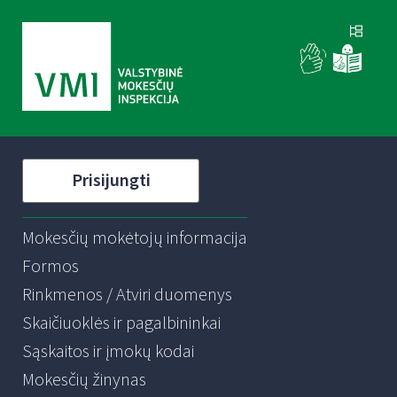
Prisijungti
Mokesčių mokėtojų informacija
Formos
Rinkmenos / Atviri duomenys
Skaičiuoklės ir pagalbininkai
Sąskaitos ir įmokų kodai
Mokesčių žinynas