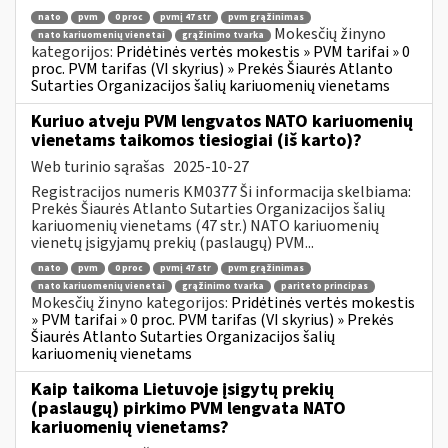
nato
pvm
0 proc
pvmį 47 str
pvm grąžinimas
Mokesčių žinyno
nato kariuomenių vienetai
grąžinimo tvarka
kategorijos:
Pridėtinės vertės mokestis » PVM tarifai » 0
proc. PVM tarifas (VI skyrius) » Prekės Šiaurės Atlanto
Sutarties Organizacijos šalių kariuomenių vienetams
Kuriuo atveju PVM lengvatos NATO kariuomenių
vienetams taikomos tiesiogiai (iš karto)?
Web turinio sąrašas
2025-10-27
Registracijos numeris KM0377 Ši informacija skelbiama:
Prekės Šiaurės Atlanto Sutarties Organizacijos šalių
kariuomenių vienetams (47 str.) NATO kariuomenių
vienetų įsigyjamų prekių (paslaugų) PVM...
nato
pvm
0 proc
pvmį 47 str
pvm grąžinimas
nato kariuomenių vienetai
grąžinimo tvarka
pariteto principas
Mokesčių žinyno kategorijos:
Pridėtinės vertės mokestis
» PVM tarifai » 0 proc. PVM tarifas (VI skyrius) » Prekės
Šiaurės Atlanto Sutarties Organizacijos šalių
kariuomenių vienetams
Kaip taikoma Lietuvoje įsigytų prekių
(paslaugų) pirkimo PVM lengvata NATO
kariuomenių vienetams?