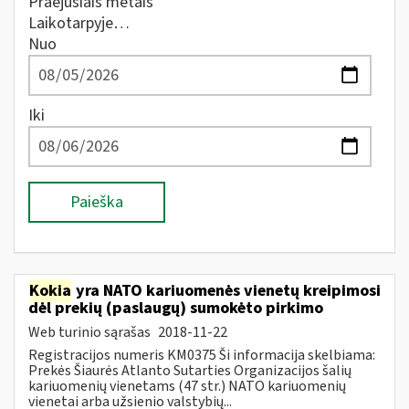
Praėjusiais metais
Laikotarpyje…
Nuo
Iki
Paieška
Kokia
yra NATO kariuomenės vienetų kreipimosi
dėl prekių (paslaugų) sumokėto pirkimo
Web turinio sąrašas
2018-11-22
Registracijos numeris KM0375 Ši informacija skelbiama:
Prekės Šiaurės Atlanto Sutarties Organizacijos šalių
kariuomenių vienetams (47 str.) NATO kariuomenių
vienetai arba užsienio valstybių...