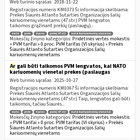
Web turinio sąrašas
2018-11-22
Registracijos numeris KM0373 Ši informacija skelbiama:
Prekės Šiaurės Atlanto Sutarties Organizacijos šalių
kariuomenių vienetams (47 str.) PVM lengvatos
taikomos grąžinant prekių (paslaugų)...
nato
pvm
0 proc
pvmį 47 str
nato kariuomenių vienetai
Mokesčių žinyno kategorijos:
Pridėtinės vertės mokestis
» PVM tarifai » 0 proc. PVM tarifas (VI skyrius) » Prekės
Šiaurės Atlanto Sutarties Organizacijos šalių
kariuomenių vienetams
Ar
gali būti taikomos PVM lengvatos, kai NATO
kariuomenių vienetai prekes (paslaugas
Web turinio sąrašas
2025-10-27
Registracijos numeris KM0367 Ši informacija skelbiama:
Prekės Šiaurės Atlanto Sutarties Organizacijos šalių
kariuomenių vienetams (47 str.) Taip, lengvatos gali būti
taikomos, tačiau Šiaurės...
nato
pvm
0 proc
pvmį 47 str
nato kariuomenių vienetai
Mokesčių žinyno kategorijos:
Pridėtinės vertės mokestis
» PVM tarifai » 0 proc. PVM tarifas (VI skyrius) » Prekės
Šiaurės Atlanto Sutarties Organizacijos šalių
kariuomenių vienetams