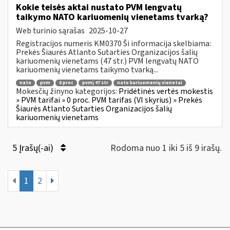
Kokie teisės aktai nustato PVM lengvatų
taikymo NATO kariuomenių vienetams tvarką?
Web turinio sąrašas
2025-10-27
Registracijos numeris KM0370 Ši informacija skelbiama:
Prekės Šiaurės Atlanto Sutarties Organizacijos šalių
kariuomenių vienetams (47 str.) PVM lengvatų NATO
kariuomenių vienetams taikymo tvarką...
nato
pvm
0 proc
pvmį 47 str
nato kariuomenių vienetai
Mokesčių žinyno kategorijos:
Pridėtinės vertės mokestis
» PVM tarifai » 0 proc. PVM tarifas (VI skyrius) » Prekės
Šiaurės Atlanto Sutarties Organizacijos šalių
kariuomenių vienetams
5 Įrašų(-ai)
Rodoma nuo 1 iki 5 iš 9 irašų.
1
2