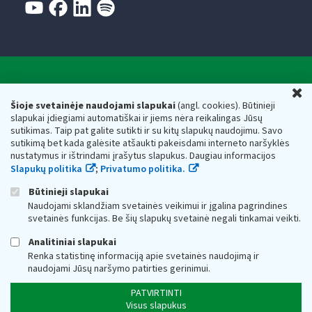
Valstybinė mokesčių inspekcija prie Lietuvos
U
Respublikos finansų ministerijos
Šioje svetainėje naudojami slapukai
(angl. cookies). Būtinieji
slapukai įdiegiami automatiškai ir jiems nėra reikalingas Jūsų
Biudžetinė įstaiga. Juridinio asmens kodas — 188659752,
sutikimas. Taip pat galite sutikti ir su kitų slapukų naudojimu. Savo
adresas: Vasario 16-osios g. 14, 01107 Vilnius, Lietuva, el.paštas:
sutikimą bet kada galėsite atšaukti pakeisdami interneto naršyklės
vmi@vmi.lt
, E. pristatymo dėžutės adresas 188659752
nustatymus ir ištrindami įrašytus slapukus. Daugiau informacijos
Duomenys apie Valstybinę mokesčių inspekciją prie Lietuvos
Slapukų politika
;
Privatumo politika.
Respublikos finansų ministerijos kaupiami ir saugomi Juridinių
asmenų registre
Būtinieji slapukai
Naudojami sklandžiam svetainės veikimui ir įgalina pagrindines
svetainės funkcijas. Be šių slapukų svetainė negali tinkamai veikti.
Analitiniai slapukai
Renka statistinę informaciją apie svetainės naudojimą ir
naudojami Jūsų naršymo patirties gerinimui.
PATVIRTINTI
Visus slapukus